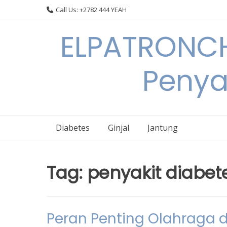
Skip
Call Us: +2782 444 YEAH
to
content
ELPATRONCH
Penya
Diabetes
Ginjal
Jantung
Tag:
penyakit diabe
Peran Penting Olahraga