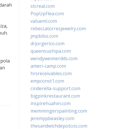
 darah
stcreal.com
PopUpFlea.com
valueml.com
iza,
rebeccatorresjewelry.com
buh.
jmpbliss.com
drjorgerico.com
queensushipa.com
wendyweimerdds.com
 pola
ameri-camp.com
wan
hrsreceivables.com
empconst1.com
cinderella-support.com
bigpinkrestaurant.com
inspirehuahin.com
memmingerspainting.com
jeremypbeasley.com
thesandwichdepotcos.com