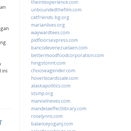
theintexperience.com
tan
unboundedthefilm.com
catfriends-bg.org
marianlives.org
ngan
waywardtees.com
pidfloorsexpress.com
ang
bancodevenezuelaen.com
bettermoodfoodcorporation.com
hingstonnt.com
n
chooseagender.com
 ini
hoverboardssale.com
alaskapolitics.com
stsmp.org
manoelneves.com
mandelaeffectlibrary.com
roselynns.com
r
balanceyoganj.com