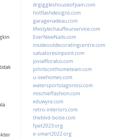
drgiggleshouseofpain.com
hotflashdesigns.com
garagenadeau.com
lifestylechauffeurservice.com
gkin
EverNewNails.com
insideoutdecoratingcentre.com
salvatoresinpoint.com
jovialfloralco.com
tidak
johnlscotthometeam.com
u-seehomes.com
watersportslagonissi.com
mischieffashion.com
eduwyre.com
la
retro-interiors.com
theblvd-boise.com
fpet2023.org
e-smart2022.org
okter