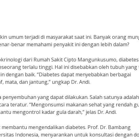
a
kin umum terjadi di masyarakat saat ini. Banyak orang mun
benar-benar memahami penyakit ini dengan lebih dalam?
okrinologi dari Rumah Sakit Cipto Mangunkusumo, diabetes
eorang terlalu tinggi. Hal ini disebabkan oleh tubuh yang 
 dengan baik. “Diabetes dapat menyebabkan berbagai
af, mata, dan jantung,” ungkap Dr. Andi.
a penyembuhan yang dapat dilakukan. Salah satunya adalah
cara teratur. “Mengonsumsi makanan sehat yang rendah gu
ntu mengontrol kadar gula darah,” jelas Dr. Andi.
at membantu mengendalikan diabetes. Prof. Dr. Bambang
versitas Indonesia, menyarankan untuk konsultasi dengan d