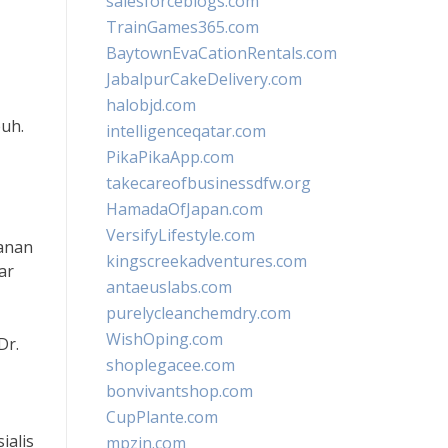
salesforceblogs.com
TrainGames365.com
BaytownEvaCationRentals.com
JabalpurCakeDelivery.com
halobjd.com
uh.
intelligenceqatar.com
PikaPikaApp.com
takecareofbusinessdfw.org
HamadaOfJapan.com
VersifyLifestyle.com
kanan
kingscreekadventures.com
ar
antaeuslabs.com
purelycleanchemdry.com
WishOping.com
Dr.
shoplegacee.com
bonvivantshop.com
CupPlante.com
ialis
mpzin.com