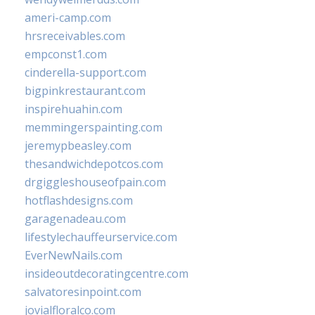
ameri-camp.com
hrsreceivables.com
empconst1.com
cinderella-support.com
bigpinkrestaurant.com
inspirehuahin.com
memmingerspainting.com
jeremypbeasley.com
thesandwichdepotcos.com
drgiggleshouseofpain.com
hotflashdesigns.com
garagenadeau.com
lifestylechauffeurservice.com
EverNewNails.com
insideoutdecoratingcentre.com
salvatoresinpoint.com
jovialfloralco.com