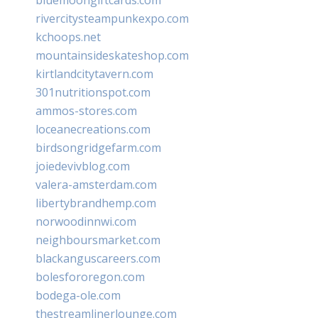
rivercitysteampunkexpo.com
kchoops.net
mountainsideskateshop.com
kirtlandcitytavern.com
301nutritionspot.com
ammos-stores.com
loceanecreations.com
birdsongridgefarm.com
joiedevivblog.com
valera-amsterdam.com
libertybrandhemp.com
norwoodinnwi.com
neighboursmarket.com
blackanguscareers.com
bolesfororegon.com
bodega-ole.com
thestreamlinerlounge.com