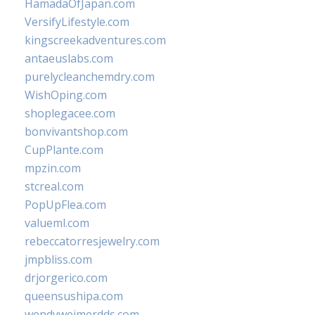
HamadaOfJapan.com
VersifyLifestyle.com
kingscreekadventures.com
antaeuslabs.com
purelycleanchemdry.com
WishOping.com
shoplegacee.com
bonvivantshop.com
CupPlante.com
mpzin.com
stcreal.com
PopUpFlea.com
valueml.com
rebeccatorresjewelry.com
jmpbliss.com
drjorgerico.com
queensushipa.com
wendyweimerdds.com