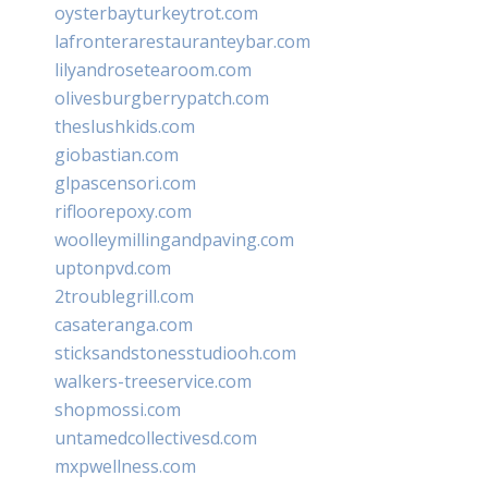
oysterbayturkeytrot.com
lafronterarestauranteybar.com
lilyandrosetearoom.com
olivesburgberrypatch.com
theslushkids.com
giobastian.com
glpascensori.com
rifloorepoxy.com
woolleymillingandpaving.com
uptonpvd.com
2troublegrill.com
casateranga.com
sticksandstonesstudiooh.com
walkers-treeservice.com
shopmossi.com
untamedcollectivesd.com
mxpwellness.com