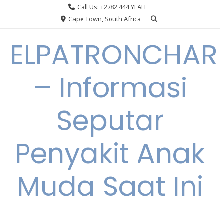
Skip
Call Us: +2782 444 YEAH
to
Cape Town, South Africa
content
ELPATRONCHA
– Informasi
Seputar
Penyakit Anak
Muda Saat Ini