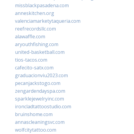
missblackpasadena.com
anneskitchen.org
valenciamarketytaqueria.com
reefrecordsllc.com
alawaffle.com
aryouthfishing.com
united-basketball.com
tios-tacos.com
cafecito-satx.com
graduacionviu2023.com
pecanjackstogo.com
zengardendayspa.com
sparklejewelryinc.com
ironcladtattoostudio.com
bruinshome.com
annascleaningsvc.com
wolfcitytattoo.com