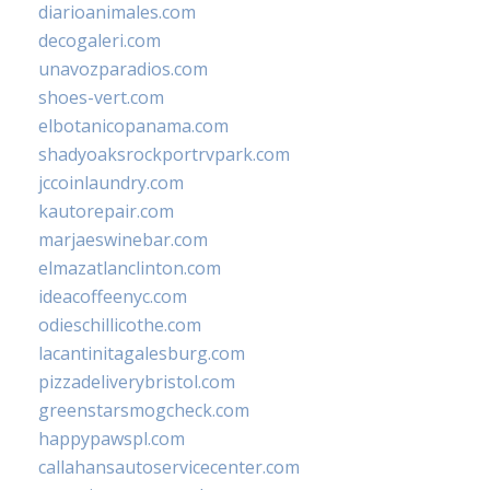
diarioanimales.com
decogaleri.com
unavozparadios.com
shoes-vert.com
elbotanicopanama.com
shadyoaksrockportrvpark.com
jccoinlaundry.com
kautorepair.com
marjaeswinebar.com
elmazatlanclinton.com
ideacoffeenyc.com
odieschillicothe.com
lacantinitagalesburg.com
pizzadeliverybristol.com
greenstarsmogcheck.com
happypawspl.com
callahansautoservicecenter.com