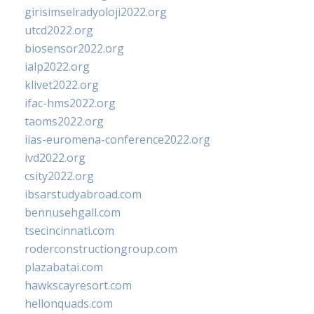
girisimselradyoloji2022.org
utcd2022.org
biosensor2022.org
ialp2022.org
klivet2022.org
ifac-hms2022.org
taoms2022.org
iias-euromena-conference2022.org
ivd2022.org
csity2022.org
ibsarstudyabroad.com
bennusehgall.com
tsecincinnati.com
roderconstructiongroup.com
plazabatai.com
hawkscayresort.com
hellonquads.com