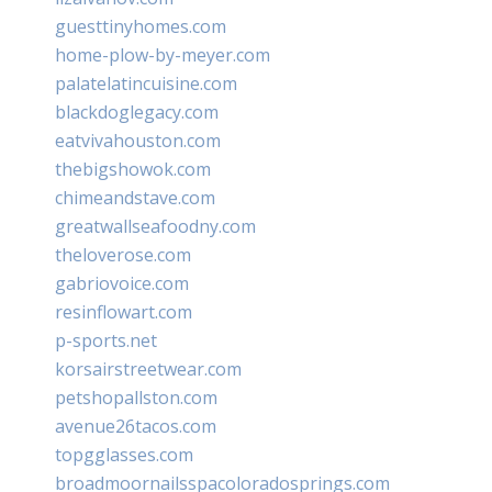
guesttinyhomes.com
home-plow-by-meyer.com
palatelatincuisine.com
blackdoglegacy.com
eatvivahouston.com
thebigshowok.com
chimeandstave.com
greatwallseafoodny.com
theloverose.com
gabriovoice.com
resinflowart.com
p-sports.net
korsairstreetwear.com
petshopallston.com
avenue26tacos.com
topgglasses.com
broadmoornailsspacoloradosprings.com