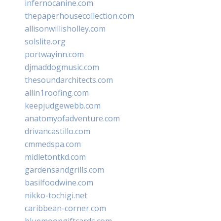
infernocanine.com
thepaperhousecollection.com
allisonwillisholley.com
solslite.org
portwayinn.com
djmaddogmusic.com
thesoundarchitects.com
allin1roofing.com
keepjudgewebb.com
anatomyofadventure.com
drivancastillo.com
cmmedspa.com
midletontkd.com
gardensandgrills.com
basilfoodwine.com
nikko-tochigi.net
caribbean-corner.com
bluemoongiftcards.com