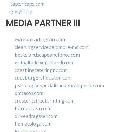
capishcaps.com
gpsyfl.org
MEDIA PARTNER III
vwrepairarlington.com
cleaningservicebaltimore-md.com
beckslandscapeandfence.com
vistaaltadelveramendi.com
coastlinecateringnc.com
cuesburgershouston.com
psicologiaespecializadaencampeche.com
dmtacos.com
crescentstreetprinting.com
hornopizza.com
driveadragster.com
hematologa.com
lizaivanov.com