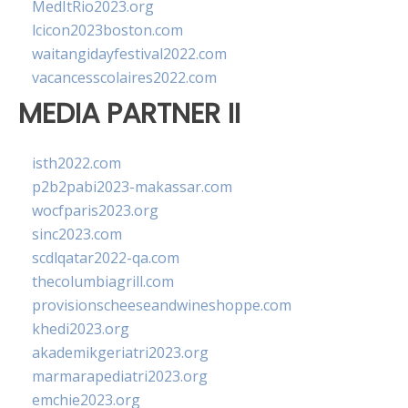
MedItRio2023.org
lcicon2023boston.com
waitangidayfestival2022.com
vacancesscolaires2022.com
MEDIA PARTNER II
isth2022.com
p2b2pabi2023-makassar.com
wocfparis2023.org
sinc2023.com
scdlqatar2022-qa.com
thecolumbiagrill.com
provisionscheeseandwineshoppe.com
khedi2023.org
akademikgeriatri2023.org
marmarapediatri2023.org
emchie2023.org