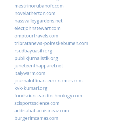
mestrinorubanofc.com
novelatherton.com
nassvalleygardens.net
electjohnstewart.com
omptourtravels.com
tribratanews-polreskebumen.com
rsudbayuasih.org
publikjurnalistik.org
juneteenthapparel.net
italywarm.com
journaloffinanceeconomics.com
kvk-kumari.org
foodscienceandtechnology.com
scisportsscience.com
addisababacuisineaz.com
burgerimcamas.com