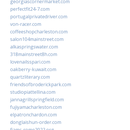
georgiascornermarket.com
perfectfit24-7.com
portugalprivatedriver.com
von-racer.com
coffeeshopcharleston.com
salon104mainstreet.com
alkaspringswater.com
318mainstreet8h.com
lovenailsspari.com
oakberry-kuwait.com
quartzliterary.com
friendsofbroderickpark.com
studiopiattellina.com
jannagrillspringfield.com
fujiyamacharleston.com
elpatronchardon.com
donglaishun-order.com
fiamc-rome2022.org