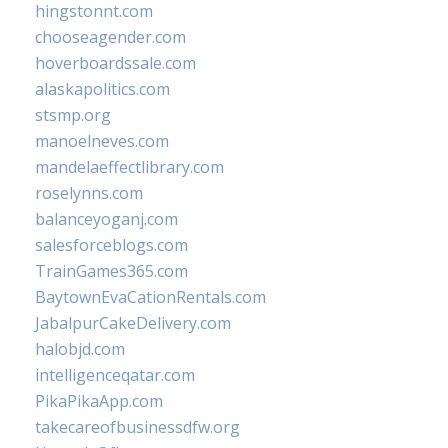
hingstonnt.com
chooseagender.com
hoverboardssale.com
alaskapolitics.com
stsmp.org
manoelneves.com
mandelaeffectlibrary.com
roselynns.com
balanceyoganj.com
salesforceblogs.com
TrainGames365.com
BaytownEvaCationRentals.com
JabalpurCakeDelivery.com
halobjd.com
intelligenceqatar.com
PikaPikaApp.com
takecareofbusinessdfw.org