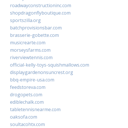
roadwayconstructioninc.com
shopdragonflyboutique.com
sportszilla.org
batchprovisionsbar.com
brasserie-gobette.com
musicrearte.com
morseysfarms.com
riverviewtennis.com
official-kelly-toys-squishmallows.com
displaygardenonsuncrest.org
bbq-empire-usa.com
feedstoreva.com
drogopets.com
ediblechalk.com
tabletennisnearme.com
oaksofa.com
soultacohtx.com