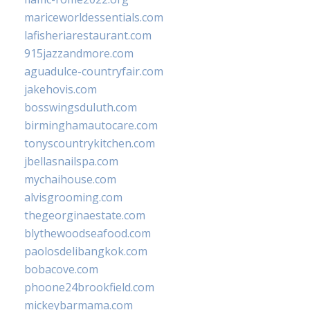
mariceworldessentials.com
lafisheriarestaurant.com
915jazzandmore.com
aguadulce-countryfair.com
jakehovis.com
bosswingsduluth.com
birminghamautocare.com
tonyscountrykitchen.com
jbellasnailspa.com
mychaihouse.com
alvisgrooming.com
thegeorginaestate.com
blythewoodseafood.com
paolosdelibangkok.com
bobacove.com
phoone24brookfield.com
mickeybarmama.com