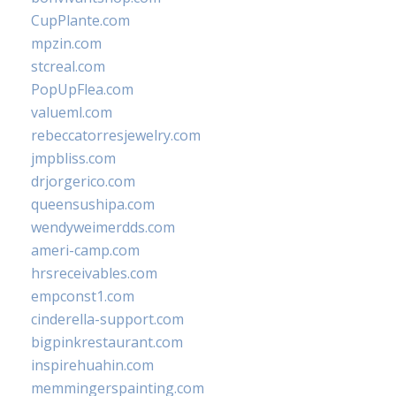
CupPlante.com
mpzin.com
stcreal.com
PopUpFlea.com
valueml.com
rebeccatorresjewelry.com
jmpbliss.com
drjorgerico.com
queensushipa.com
wendyweimerdds.com
ameri-camp.com
hrsreceivables.com
empconst1.com
cinderella-support.com
bigpinkrestaurant.com
inspirehuahin.com
memmingerspainting.com