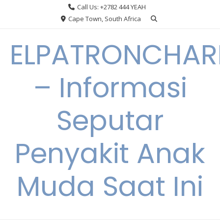
Skip
Call Us: +2782 444 YEAH
to
Cape Town, South Africa
content
ELPATRONCHA
– Informasi
Seputar
Penyakit Anak
Muda Saat Ini