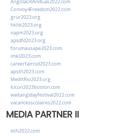
AngolaOilAndGas2022.com
Convoy4Freedom2022.com
grur2023.org
hkhk2023.org
napm2023.org
apsdfd2023.org
forumausape2023.com
imkl2023.com
careerfaircsd2023.com
apsth2023.com
MedItRio2023.org
lcicon2023boston.com
waitangidayfestival2022.com
vacancesscolaires2022.com
MEDIA PARTNER II
isth2022.com