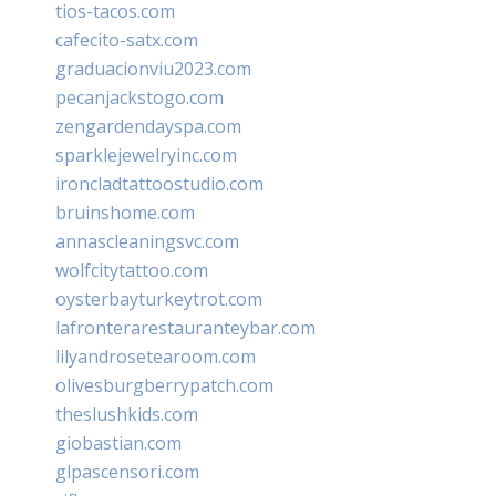
tios-tacos.com
cafecito-satx.com
graduacionviu2023.com
pecanjackstogo.com
zengardendayspa.com
sparklejewelryinc.com
ironcladtattoostudio.com
bruinshome.com
annascleaningsvc.com
wolfcitytattoo.com
oysterbayturkeytrot.com
lafronterarestauranteybar.com
lilyandrosetearoom.com
olivesburgberrypatch.com
theslushkids.com
giobastian.com
glpascensori.com