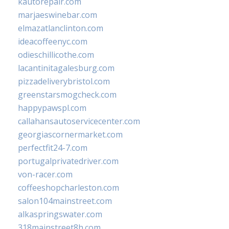
kautorepair.com
marjaeswinebar.com
elmazatlanclinton.com
ideacoffeenyc.com
odieschillicothe.com
lacantinitagalesburg.com
pizzadeliverybristol.com
greenstarsmogcheck.com
happypawspl.com
callahansautoservicecenter.com
georgiascornermarket.com
perfectfit24-7.com
portugalprivatedriver.com
von-racer.com
coffeeshopcharleston.com
salon104mainstreet.com
alkaspringswater.com
318mainstreet8h.com