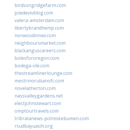
birdsongridgefarm.com
joiedevivblog.com
valera-amsterdam.com
libertybrandhemp.com
norwoodinnwi.com
neighboursmarket.com
blackanguscareers.com
bolesfororegon.com
bodega-ole.com
thestreamlinerlounge.com
mestrinorubanofc.com
novelatherton.com
nassvalleygardens.net
electjohnstewart.com
omptourtravels.com
tribratanews-polreskebumen.com
rsudbayuasih.org