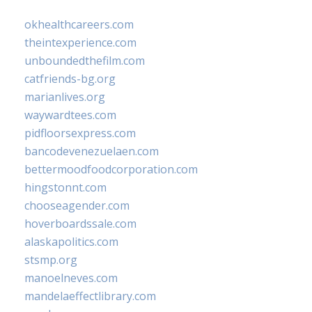
okhealthcareers.com
theintexperience.com
unboundedthefilm.com
catfriends-bg.org
marianlives.org
waywardtees.com
pidfloorsexpress.com
bancodevenezuelaen.com
bettermoodfoodcorporation.com
hingstonnt.com
chooseagender.com
hoverboardssale.com
alaskapolitics.com
stsmp.org
manoelneves.com
mandelaeffectlibrary.com