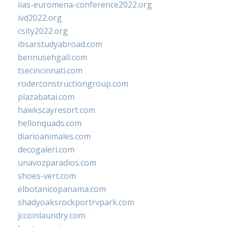
iias-euromena-conference2022.org
ivd2022.org
csity2022.org
ibsarstudyabroad.com
bennusehgall.com
tsecincinnati.com
roderconstructiongroup.com
plazabatai.com
hawkscayresort.com
hellonquads.com
diarioanimales.com
decogaleri.com
unavozparadios.com
shoes-vert.com
elbotanicopanama.com
shadyoaksrockportrvpark.com
jccoinlaundry.com