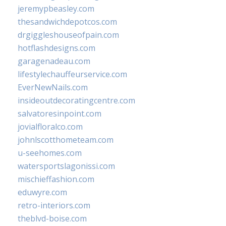
jeremypbeasley.com
thesandwichdepotcos.com
drgiggleshouseofpain.com
hotflashdesigns.com
garagenadeau.com
lifestylechauffeurservice.com
EverNewNails.com
insideoutdecoratingcentre.com
salvatoresinpoint.com
jovialfloralco.com
johnlscotthometeam.com
u-seehomes.com
watersportslagonissi.com
mischieffashion.com
eduwyre.com
retro-interiors.com
theblvd-boise.com