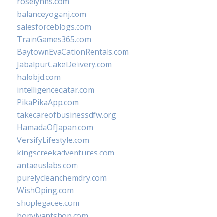
roselynns.com
balanceyoganj.com
salesforceblogs.com
TrainGames365.com
BaytownEvaCationRentals.com
JabalpurCakeDelivery.com
halobjd.com
intelligenceqatar.com
PikaPikaApp.com
takecareofbusinessdfw.org
HamadaOfJapan.com
VersifyLifestyle.com
kingscreekadventures.com
antaeuslabs.com
purelycleanchemdry.com
WishOping.com
shoplegacee.com
bonvivantshop.com