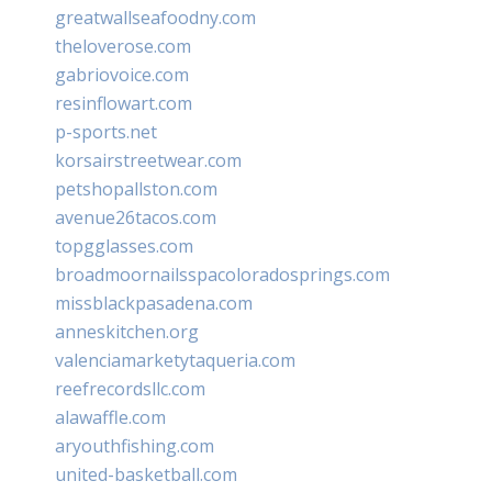
greatwallseafoodny.com
theloverose.com
gabriovoice.com
resinflowart.com
p-sports.net
korsairstreetwear.com
petshopallston.com
avenue26tacos.com
topgglasses.com
broadmoornailsspacoloradosprings.com
missblackpasadena.com
anneskitchen.org
valenciamarketytaqueria.com
reefrecordsllc.com
alawaffle.com
aryouthfishing.com
united-basketball.com