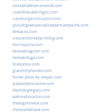
vistaaltadelveramendi.com
coastlinecateringnc.com
cuesburgershouston.com
psicologiaespecializadaencampeche.com
dmtacos.com
crescentstreetprinting.com
hornopizza.com
driveadragster.com
hematologa.com
lizaivanov.com
guesttinyhomes.com
home-plow-by-meyer.com
palatelatincuisine.com
blackdoglegacy.com
eatvivahouston.com
thebigshowok.com
chimeandstave.com