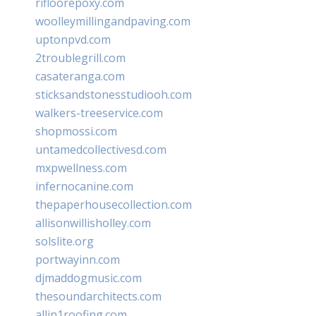
rifloorepoxy.com
woolleymillingandpaving.com
uptonpvd.com
2troublegrill.com
casateranga.com
sticksandstonesstudiooh.com
walkers-treeservice.com
shopmossi.com
untamedcollectivesd.com
mxpwellness.com
infernocanine.com
thepaperhousecollection.com
allisonwillisholley.com
solslite.org
portwayinn.com
djmaddogmusic.com
thesoundarchitects.com
allin1roofing.com