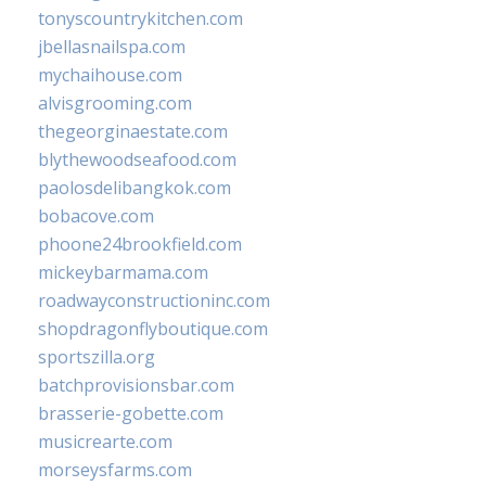
tonyscountrykitchen.com
jbellasnailspa.com
mychaihouse.com
alvisgrooming.com
thegeorginaestate.com
blythewoodseafood.com
paolosdelibangkok.com
bobacove.com
phoone24brookfield.com
mickeybarmama.com
roadwayconstructioninc.com
shopdragonflyboutique.com
sportszilla.org
batchprovisionsbar.com
brasserie-gobette.com
musicrearte.com
morseysfarms.com