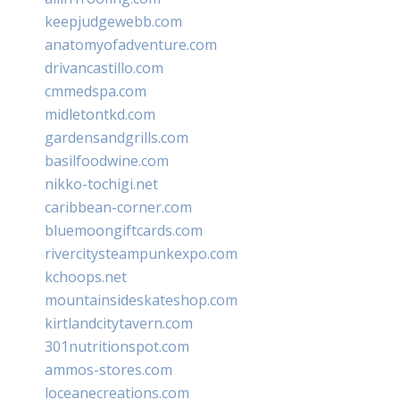
keepjudgewebb.com
anatomyofadventure.com
drivancastillo.com
cmmedspa.com
midletontkd.com
gardensandgrills.com
basilfoodwine.com
nikko-tochigi.net
caribbean-corner.com
bluemoongiftcards.com
rivercitysteampunkexpo.com
kchoops.net
mountainsideskateshop.com
kirtlandcitytavern.com
301nutritionspot.com
ammos-stores.com
loceanecreations.com