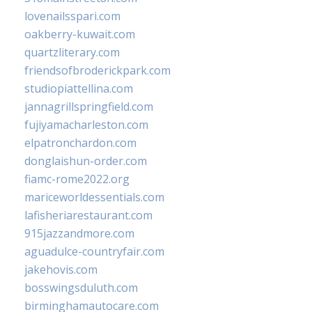
lovenailsspari.com
oakberry-kuwait.com
quartzliterary.com
friendsofbroderickpark.com
studiopiattellina.com
jannagrillspringfield.com
fujiyamacharleston.com
elpatronchardon.com
donglaishun-order.com
fiamc-rome2022.org
mariceworldessentials.com
lafisheriarestaurant.com
915jazzandmore.com
aguadulce-countryfair.com
jakehovis.com
bosswingsduluth.com
birminghamautocare.com