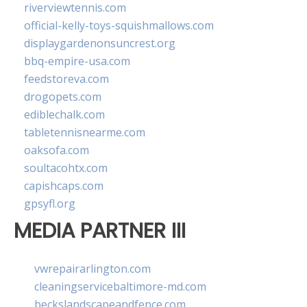
riverviewtennis.com
official-kelly-toys-squishmallows.com
displaygardenonsuncrest.org
bbq-empire-usa.com
feedstoreva.com
drogopets.com
ediblechalk.com
tabletennisnearme.com
oaksofa.com
soultacohtx.com
capishcaps.com
gpsyfl.org
MEDIA PARTNER III
vwrepairarlington.com
cleaningservicebaltimore-md.com
beckslandscapeandfence.com