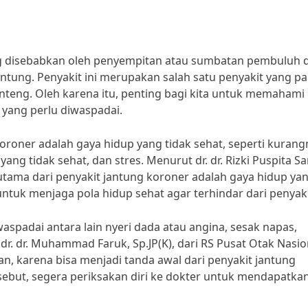
ng disebabkan oleh penyempitan atau sumbatan pembuluh 
antung. Penyakit ini merupakan salah satu penyakit yang pa
nteng. Oleh karena itu, penting bagi kita untuk memahami
 yang perlu diwaspadai.
oroner adalah gaya hidup yang tidak sehat, seperti kurang
ang tidak sehat, dan stres. Menurut dr. dr. Rizki Puspita Sar
 utama dari penyakit jantung koroner adalah gaya hidup ya
 untuk menjaga pola hidup sehat agar terhindar dari penyakit
aspadai antara lain nyeri dada atau angina, sesak napas,
dr. dr. Muhammad Faruk, Sp.JP(K), dari RS Pusat Otak Nasio
kan, karena bisa menjadi tanda awal dari penyakit jantung
rsebut, segera periksakan diri ke dokter untuk mendapatka