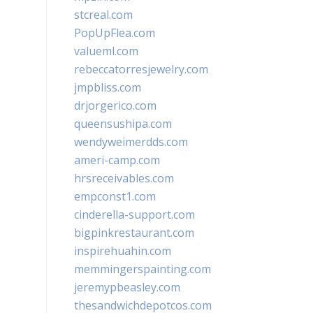
stcreal.com
PopUpFlea.com
valueml.com
rebeccatorresjewelry.com
jmpbliss.com
drjorgerico.com
queensushipa.com
wendyweimerdds.com
ameri-camp.com
hrsreceivables.com
empconst1.com
cinderella-support.com
bigpinkrestaurant.com
inspirehuahin.com
memmingerspainting.com
jeremypbeasley.com
thesandwichdepotcos.com