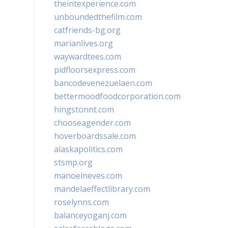
theintexperience.com
unboundedthefilm.com
catfriends-bg.org
marianlives.org
waywardtees.com
pidfloorsexpress.com
bancodevenezuelaen.com
bettermoodfoodcorporation.com
hingstonnt.com
chooseagender.com
hoverboardssale.com
alaskapolitics.com
stsmp.org
manoelneves.com
mandelaeffectlibrary.com
roselynns.com
balanceyoganj.com