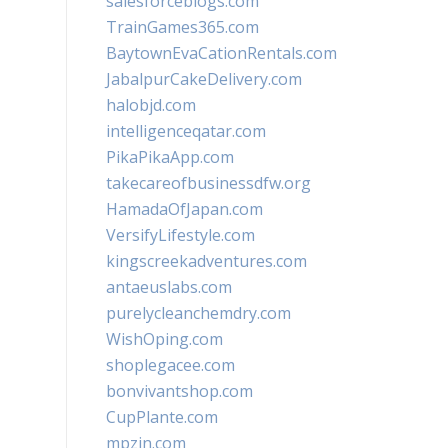
salesforceblogs.com
TrainGames365.com
BaytownEvaCationRentals.com
JabalpurCakeDelivery.com
halobjd.com
intelligenceqatar.com
PikaPikaApp.com
takecareofbusinessdfw.org
HamadaOfJapan.com
VersifyLifestyle.com
kingscreekadventures.com
antaeuslabs.com
purelycleanchemdry.com
WishOping.com
shoplegacee.com
bonvivantshop.com
CupPlante.com
mpzin.com