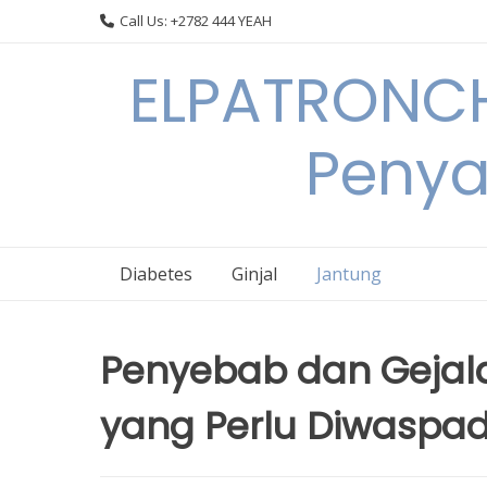
Skip
Call Us: +2782 444 YEAH
to
content
ELPATRONCH
Penya
Diabetes
Ginjal
Jantung
Penyebab dan Gejala
yang Perlu Diwaspad