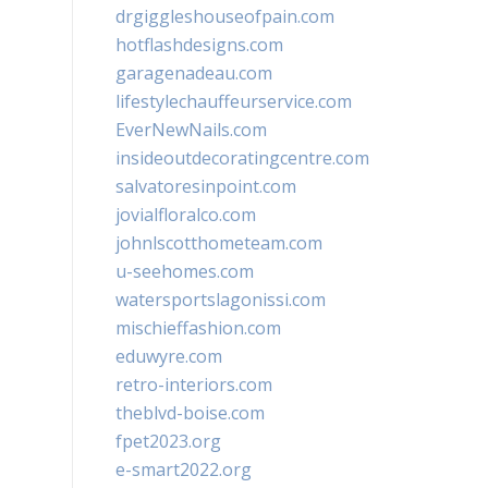
drgiggleshouseofpain.com
hotflashdesigns.com
garagenadeau.com
lifestylechauffeurservice.com
EverNewNails.com
insideoutdecoratingcentre.com
salvatoresinpoint.com
jovialfloralco.com
johnlscotthometeam.com
u-seehomes.com
watersportslagonissi.com
mischieffashion.com
eduwyre.com
retro-interiors.com
theblvd-boise.com
fpet2023.org
e-smart2022.org