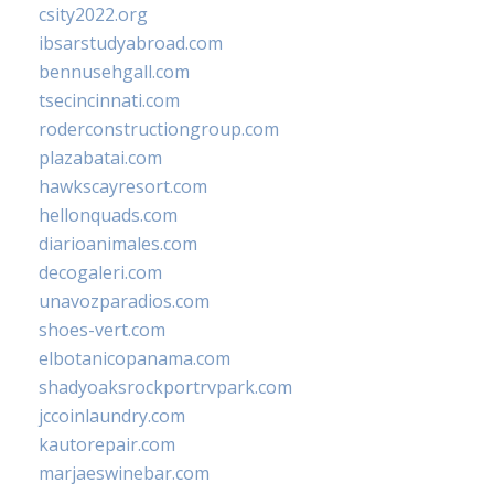
csity2022.org
ibsarstudyabroad.com
bennusehgall.com
tsecincinnati.com
roderconstructiongroup.com
plazabatai.com
hawkscayresort.com
hellonquads.com
diarioanimales.com
decogaleri.com
unavozparadios.com
shoes-vert.com
elbotanicopanama.com
shadyoaksrockportrvpark.com
jccoinlaundry.com
kautorepair.com
marjaeswinebar.com