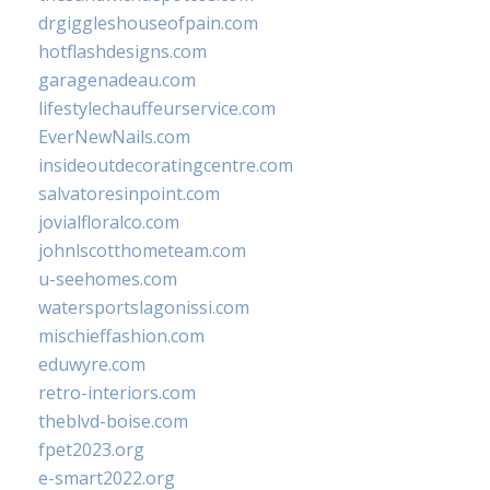
drgiggleshouseofpain.com
hotflashdesigns.com
garagenadeau.com
lifestylechauffeurservice.com
EverNewNails.com
insideoutdecoratingcentre.com
salvatoresinpoint.com
jovialfloralco.com
johnlscotthometeam.com
u-seehomes.com
watersportslagonissi.com
mischieffashion.com
eduwyre.com
retro-interiors.com
theblvd-boise.com
fpet2023.org
e-smart2022.org