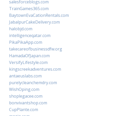
salesforceblogs.com
TrainGames365.com
BaytownEvaCationRentals.com
JabalpurCakeDelivery.com
halobjd.com
intelligenceqatar.com
PikaPikaApp.com
takecareofbusinessdfw.org
HamadaOfJapan.com
VersifyLifestyle.com
kingscreekadventures.com
antaeuslabs.com
purelycleanchemdry.com
WishOping.com
shoplegacee.com
bonvivantshop.com
CupPlante.com