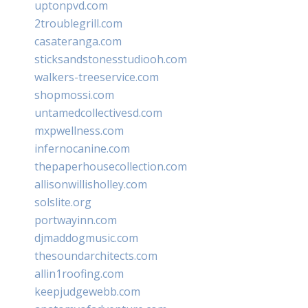
uptonpvd.com
2troublegrill.com
casateranga.com
sticksandstonesstudiooh.com
walkers-treeservice.com
shopmossi.com
untamedcollectivesd.com
mxpwellness.com
infernocanine.com
thepaperhousecollection.com
allisonwillisholley.com
solslite.org
portwayinn.com
djmaddogmusic.com
thesoundarchitects.com
allin1roofing.com
keepjudgewebb.com