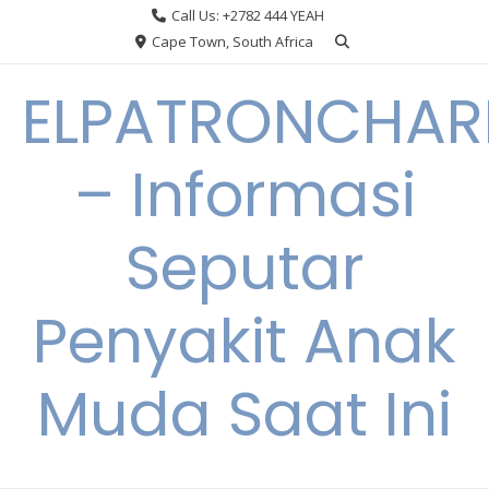
Skip
Call Us: +2782 444 YEAH
to
Cape Town, South Africa
content
ELPATRONCHA
– Informasi
Seputar
Penyakit Anak
Muda Saat Ini