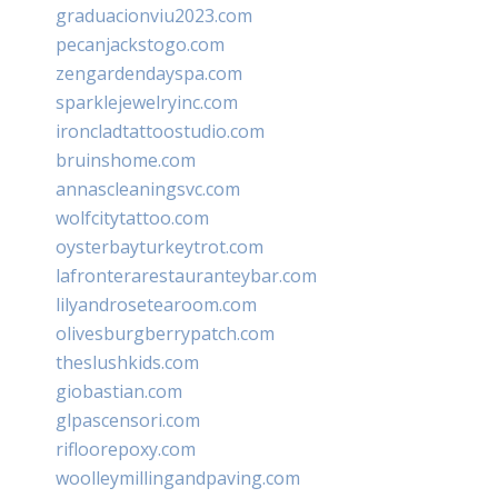
graduacionviu2023.com
pecanjackstogo.com
zengardendayspa.com
sparklejewelryinc.com
ironcladtattoostudio.com
bruinshome.com
annascleaningsvc.com
wolfcitytattoo.com
oysterbayturkeytrot.com
lafronterarestauranteybar.com
lilyandrosetearoom.com
olivesburgberrypatch.com
theslushkids.com
giobastian.com
glpascensori.com
rifloorepoxy.com
woolleymillingandpaving.com