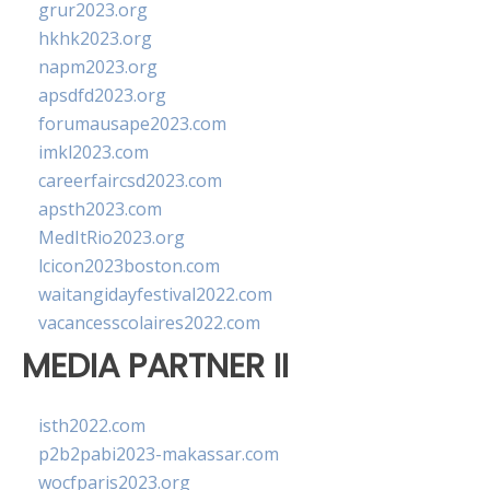
grur2023.org
hkhk2023.org
napm2023.org
apsdfd2023.org
forumausape2023.com
imkl2023.com
careerfaircsd2023.com
apsth2023.com
MedItRio2023.org
lcicon2023boston.com
waitangidayfestival2022.com
vacancesscolaires2022.com
MEDIA PARTNER II
isth2022.com
p2b2pabi2023-makassar.com
wocfparis2023.org