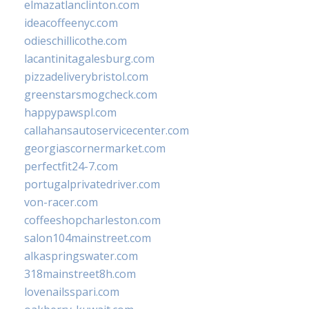
elmazatlanclinton.com
ideacoffeenyc.com
odieschillicothe.com
lacantinitagalesburg.com
pizzadeliverybristol.com
greenstarsmogcheck.com
happypawspl.com
callahansautoservicecenter.com
georgiascornermarket.com
perfectfit24-7.com
portugalprivatedriver.com
von-racer.com
coffeeshopcharleston.com
salon104mainstreet.com
alkaspringswater.com
318mainstreet8h.com
lovenailsspari.com