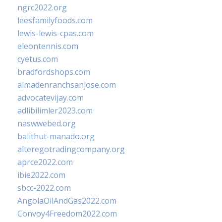
ngrc2022.org
leesfamilyfoods.com
lewis-lewis-cpas.com
eleontennis.com
cyetus.com
bradfordshops.com
almadenranchsanjose.com
advocatevijay.com
adlibilimler2023.com
naswwebed.org
balithut-manado.org
alteregotradingcompany.org
aprce2022.com
ibie2022.com
sbcc-2022.com
AngolaOilAndGas2022.com
Convoy4Freedom2022.com