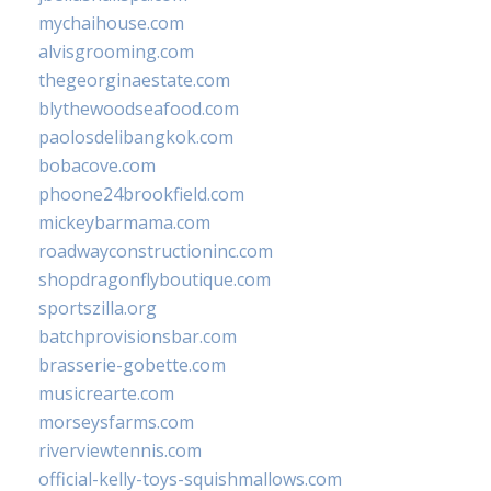
mychaihouse.com
alvisgrooming.com
thegeorginaestate.com
blythewoodseafood.com
paolosdelibangkok.com
bobacove.com
phoone24brookfield.com
mickeybarmama.com
roadwayconstructioninc.com
shopdragonflyboutique.com
sportszilla.org
batchprovisionsbar.com
brasserie-gobette.com
musicrearte.com
morseysfarms.com
riverviewtennis.com
official-kelly-toys-squishmallows.com