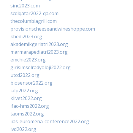
sinc2023.com
scdlqatar2022-qa.com
thecolumbiagrill.com
provisionscheeseandwineshoppe.com
khedi2023.org
akademikgeriatri2023.org
marmarapediatri2023.org
emchie2023.org
girisimselradyoloji2022.org
utcd2022.org
biosensor2022.org
ialp2022.org
klivet2022.org
ifac-hms2022.org
taoms2022.org
iias-euromena-conference2022.org
ivd2022.org