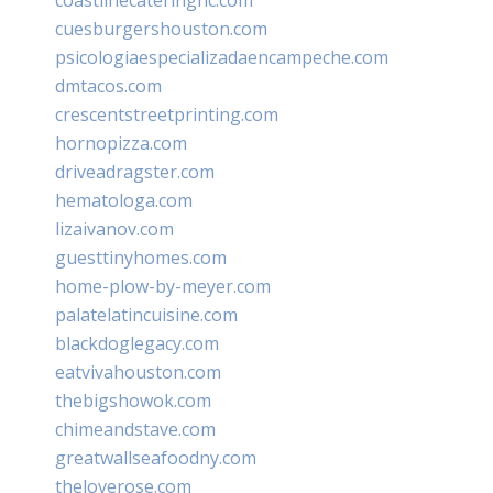
cuesburgershouston.com
psicologiaespecializadaencampeche.com
dmtacos.com
crescentstreetprinting.com
hornopizza.com
driveadragster.com
hematologa.com
lizaivanov.com
guesttinyhomes.com
home-plow-by-meyer.com
palatelatincuisine.com
blackdoglegacy.com
eatvivahouston.com
thebigshowok.com
chimeandstave.com
greatwallseafoodny.com
theloverose.com