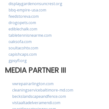
displaygardenonsuncrest.org
bbq-empire-usa.com
feedstoreva.com
drogopets.com
ediblechalk.com
tabletennisnearme.com
oaksofa.com
soultacohtx.com
capishcaps.com
gpsyfl.org
MEDIA PARTNER III
vwrepairarlington.com
cleaningservicebaltimore-md.com
beckslandscapeandfence.com
vistaaltadelveramendi.com
coastlinecateringnc.com