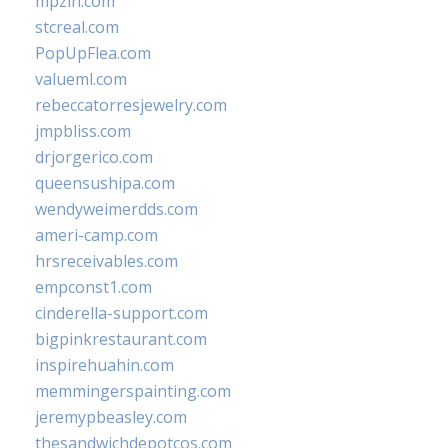
mpzin.com
stcreal.com
PopUpFlea.com
valueml.com
rebeccatorresjewelry.com
jmpbliss.com
drjorgerico.com
queensushipa.com
wendyweimerdds.com
ameri-camp.com
hrsreceivables.com
empconst1.com
cinderella-support.com
bigpinkrestaurant.com
inspirehuahin.com
memmingerspainting.com
jeremypbeasley.com
thesandwichdepotcos.com