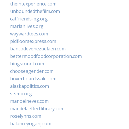
theintexperience.com
unboundedthefilm.com
catfriends-bg.org
marianlives.org
waywardtees.com
pidfloorsexpress.com
bancodevenezuelaen.com
bettermoodfoodcorporation.com
hingstonnt.com
chooseagender.com
hoverboardssale.com
alaskapolitics.com
stsmp.org
manoelneves.com
mandelaeffectlibrary.com
roselynns.com
balanceyoganj.com