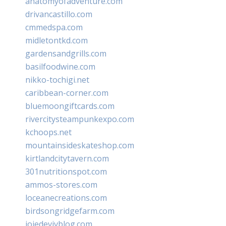
anatomyofadventure.com
drivancastillo.com
cmmedspa.com
midletontkd.com
gardensandgrills.com
basilfoodwine.com
nikko-tochigi.net
caribbean-corner.com
bluemoongiftcards.com
rivercitysteampunkexpo.com
kchoops.net
mountainsideskateshop.com
kirtlandcitytavern.com
301nutritionspot.com
ammos-stores.com
loceanecreations.com
birdsongridgefarm.com
joiedevivblog.com