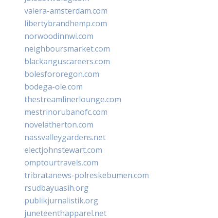
valera-amsterdam.com
libertybrandhemp.com
norwoodinnwi.com
neighboursmarket.com
blackanguscareers.com
bolesfororegon.com
bodega-ole.com
thestreamlinerlounge.com
mestrinorubanofc.com
novelatherton.com
nassvalleygardens.net
electjohnstewart.com
omptourtravels.com
tribratanews-polreskebumen.com
rsudbayuasih.org
publikjurnalistik.org
juneteenthapparel.net