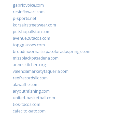
gabriovoice.com
resinflowart.com
p-sports.net
korsairstreetwear.com
petshopallston.com
avenue26tacos.com
topgglasses.com
broadmoornailsspacoloradosprings.com
missblackpasadena.com
anneskitchen.org
valenciamarketytaqueria.com
reefrecordsllc.com
alawaffle.com
aryouthfishing.com
united-basketball.com
tios-tacos.com
cafecito-satx.com