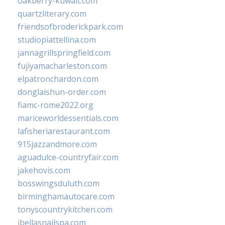
oakberry-kuwait.com
quartzliterary.com
friendsofbroderickpark.com
studiopiattellina.com
jannagrillspringfield.com
fujiyamacharleston.com
elpatronchardon.com
donglaishun-order.com
fiamc-rome2022.org
mariceworldessentials.com
lafisheriarestaurant.com
915jazzandmore.com
aguadulce-countryfair.com
jakehovis.com
bosswingsduluth.com
birminghamautocare.com
tonyscountrykitchen.com
jbellasnailspa.com