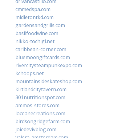
drivancastillo.com
cmmedspa.com
midletontkd.com
gardensandgrills.com
basilfoodwine.com
nikko-tochigi.net
caribbean-corner.com
bluemoongiftcards.com
rivercitysteampunkexpo.com
kchoops.net
mountainsideskateshop.com
kirtlandcitytavern.com
301nutritionspot.com
ammos-stores.com
loceanecreations.com
birdsongridgefarm.com
joiedevivblog.com
valera-amsterdam.com