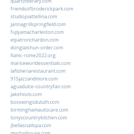
quartzliterary.com
friendsofbroderickpark.com
studiopiattellina.com
jannagrillspringfield.com
fujiyamacharleston.com
elpatronchardon.com
donglaishun-order.com
fiamc-rome2022.org
mariceworldessentials.com
lafisheriarestaurant.com
915jazzandmore.com
aguadulce-countryfair.com
jakehovis.com
bosswingsduluth.com
birminghamautocare.com
tonyscountrykitchen.com
jbellasnailspa.com
mychaihouse.com