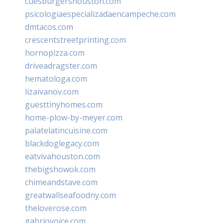
cuesburgershouston.com
psicologiaespecializadaencampeche.com
dmtacos.com
crescentstreetprinting.com
hornopizza.com
driveadragster.com
hematologa.com
lizaivanov.com
guesttinyhomes.com
home-plow-by-meyer.com
palatelatincuisine.com
blackdoglegacy.com
eatvivahouston.com
thebigshowok.com
chimeandstave.com
greatwallseafoodny.com
theloverose.com
gabriovoice.com