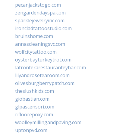
pecanjackstogo.com
zengardendayspa.com
sparklejewelryinc.com
ironcladtattoostudio.com
bruinshome.com
annascleaningsvc.com
wolfcitytattoo.com
oysterbayturkeytrot.com
lafronterarestauranteybar.com
lilyandrosetearoom.com
olivesburgberrypatch.com
theslushkids.com
giobastian.com
glpascensori.com
rifloorepoxy.com
woolleymillingandpaving.com
uptonpvd.com