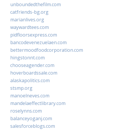
unboundedthefilm.com
catfriends-bg.org
marianlives.org
waywardtees.com
pidfloorsexpress.com
bancodevenezuelaen.com
bettermoodfoodcorporation.com
hingstonnt.com
chooseagender.com
hoverboardssale.com
alaskapolitics.com
stsmp.org
manoelneves.com
mandelaeffectlibrary.com
roselynns.com
balanceyoganj.com
salesforceblogs.com