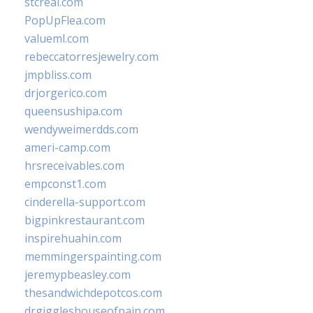
stcreal.com
PopUpFlea.com
valueml.com
rebeccatorresjewelry.com
jmpbliss.com
drjorgerico.com
queensushipa.com
wendyweimerdds.com
ameri-camp.com
hrsreceivables.com
empconst1.com
cinderella-support.com
bigpinkrestaurant.com
inspirehuahin.com
memmingerspainting.com
jeremypbeasley.com
thesandwichdepotcos.com
drgiggleshouseofpain.com