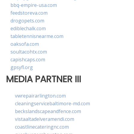
bbq-empire-usa.com
feedstoreva.com
drogopets.com
ediblechalk.com
tabletennisnearme.com
oaksofa.com
soultacohtx.com
capishcaps.com
gpsyfl.org
MEDIA PARTNER III
vwrepairarlington.com
cleaningservicebaltimore-md.com
beckslandscapeandfence.com
vistaaltadelveramendi.com
coastlinecateringnc.com