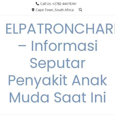
Skip
Call Us: +2782 444 YEAH
to
Cape Town, South Africa
content
ELPATRONCHA
– Informasi
Seputar
Penyakit Anak
Muda Saat Ini