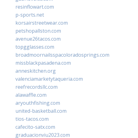
resinflowart.com
p-sports.net
korsairstreetwear.com
petshopallston.com
avenue26tacos.com
topgglasses.com
broadmoornailsspacoloradosprings.com
missblackpasadena.com
anneskitchen.org
valenciamarketytaqueria.com
reefrecordsllc.com
alawaffle.com
aryouthfishing.com
united-basketball.com
tios-tacos.com
cafecito-satx.com
graduacionviu2023.com