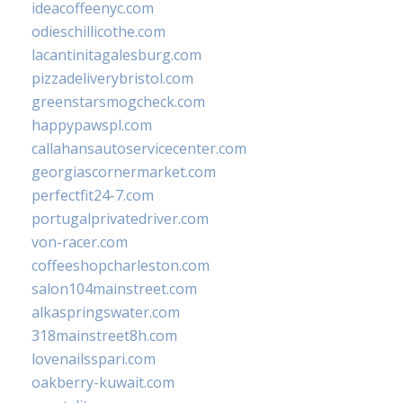
ideacoffeenyc.com
odieschillicothe.com
lacantinitagalesburg.com
pizzadeliverybristol.com
greenstarsmogcheck.com
happypawspl.com
callahansautoservicecenter.com
georgiascornermarket.com
perfectfit24-7.com
portugalprivatedriver.com
von-racer.com
coffeeshopcharleston.com
salon104mainstreet.com
alkaspringswater.com
318mainstreet8h.com
lovenailsspari.com
oakberry-kuwait.com