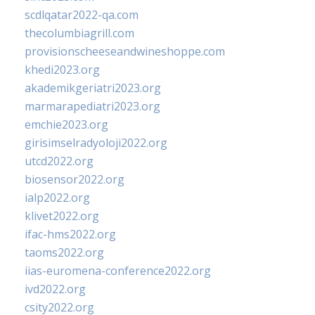
scdlqatar2022-qa.com
thecolumbiagrill.com
provisionscheeseandwineshoppe.com
khedi2023.org
akademikgeriatri2023.org
marmarapediatri2023.org
emchie2023.org
girisimselradyoloji2022.org
utcd2022.org
biosensor2022.org
ialp2022.org
klivet2022.org
ifac-hms2022.org
taoms2022.org
iias-euromena-conference2022.org
ivd2022.org
csity2022.org