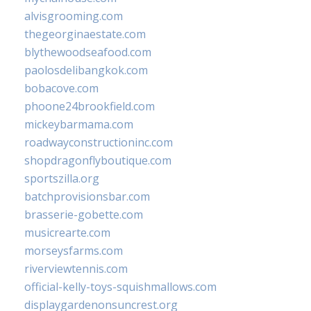
alvisgrooming.com
thegeorginaestate.com
blythewoodseafood.com
paolosdelibangkok.com
bobacove.com
phoone24brookfield.com
mickeybarmama.com
roadwayconstructioninc.com
shopdragonflyboutique.com
sportszilla.org
batchprovisionsbar.com
brasserie-gobette.com
musicrearte.com
morseysfarms.com
riverviewtennis.com
official-kelly-toys-squishmallows.com
displaygardenonsuncrest.org