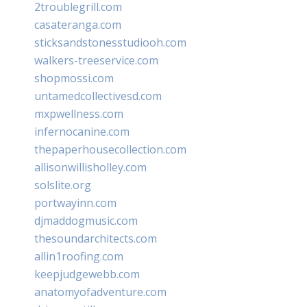
2troublegrill.com
casateranga.com
sticksandstonesstudiooh.com
walkers-treeservice.com
shopmossi.com
untamedcollectivesd.com
mxpwellness.com
infernocanine.com
thepaperhousecollection.com
allisonwillisholley.com
solslite.org
portwayinn.com
djmaddogmusic.com
thesoundarchitects.com
allin1roofing.com
keepjudgewebb.com
anatomyofadventure.com