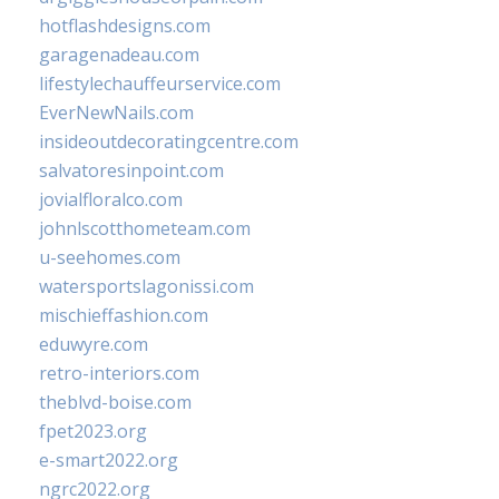
hotflashdesigns.com
garagenadeau.com
lifestylechauffeurservice.com
EverNewNails.com
insideoutdecoratingcentre.com
salvatoresinpoint.com
jovialfloralco.com
johnlscotthometeam.com
u-seehomes.com
watersportslagonissi.com
mischieffashion.com
eduwyre.com
retro-interiors.com
theblvd-boise.com
fpet2023.org
e-smart2022.org
ngrc2022.org