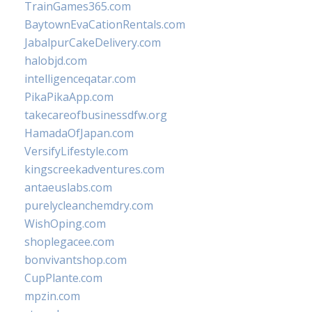
TrainGames365.com
BaytownEvaCationRentals.com
JabalpurCakeDelivery.com
halobjd.com
intelligenceqatar.com
PikaPikaApp.com
takecareofbusinessdfw.org
HamadaOfJapan.com
VersifyLifestyle.com
kingscreekadventures.com
antaeuslabs.com
purelycleanchemdry.com
WishOping.com
shoplegacee.com
bonvivantshop.com
CupPlante.com
mpzin.com