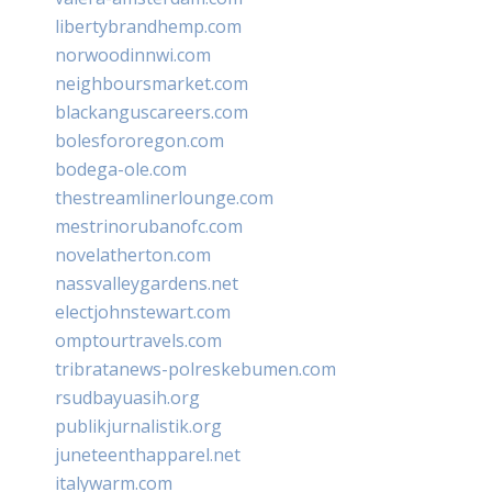
libertybrandhemp.com
norwoodinnwi.com
neighboursmarket.com
blackanguscareers.com
bolesfororegon.com
bodega-ole.com
thestreamlinerlounge.com
mestrinorubanofc.com
novelatherton.com
nassvalleygardens.net
electjohnstewart.com
omptourtravels.com
tribratanews-polreskebumen.com
rsudbayuasih.org
publikjurnalistik.org
juneteenthapparel.net
italywarm.com