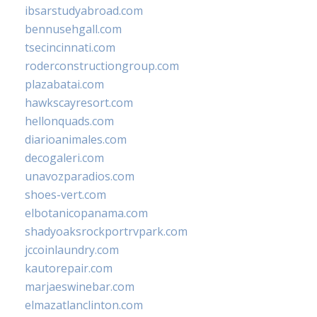
ibsarstudyabroad.com
bennusehgall.com
tsecincinnati.com
roderconstructiongroup.com
plazabatai.com
hawkscayresort.com
hellonquads.com
diarioanimales.com
decogaleri.com
unavozparadios.com
shoes-vert.com
elbotanicopanama.com
shadyoaksrockportrvpark.com
jccoinlaundry.com
kautorepair.com
marjaeswinebar.com
elmazatlanclinton.com