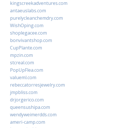
kingscreekadventures.com
antaeuslabs.com
purelycleanchemdry.com
WishOping.com
shoplegacee.com
bonvivantshop.com
CupPlante.com
mpzin.com
stcreal.com
PopUpFlea.com
valueml.com
rebeccatorresjewelry.com
jmpbliss.com
drjorgerico.com
queensushipa.com
wendyweimerdds.com
ameri-camp.com