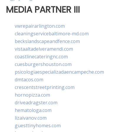
MEDIA PARTNER III
vwrepairarlington.com
cleaningservicebaltimore-md.com
beckslandscapeandfence.com
vistaaltadelveramendi.com
coastlinecateringnc.com
cuesburgershouston.com
psicologiaespecializadaencampeche.com
dmtacos.com
crescentstreetprinting.com
hornopizza.com
driveadragster.com
hematologa.com
lizaivanov.com
guesttinyhomes.com