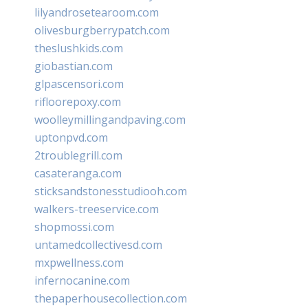
lilyandrosetearoom.com
olivesburgberrypatch.com
theslushkids.com
giobastian.com
glpascensori.com
rifloorepoxy.com
woolleymillingandpaving.com
uptonpvd.com
2troublegrill.com
casateranga.com
sticksandstonesstudiooh.com
walkers-treeservice.com
shopmossi.com
untamedcollectivesd.com
mxpwellness.com
infernocanine.com
thepaperhousecollection.com