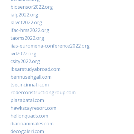
biosensor2022.org
ialp2022.org
klivet2022.org
ifac-hms2022.org
taoms2022.org
iias-euromena-conference2022.org
ivd2022.org
csity2022.org
ibsarstudyabroad.com
bennusehgall.com
tsecincinnati.com
roderconstructiongroup.com
plazabatai.com
hawkscayresort.com
hellonquads.com
diarioanimales.com
decogaleri.com