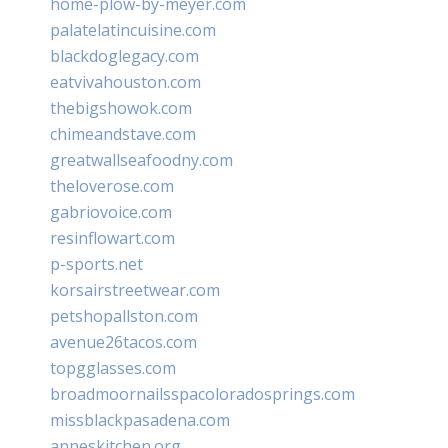
home-plow-by-meyer.com
palatelatincuisine.com
blackdoglegacy.com
eatvivahouston.com
thebigshowok.com
chimeandstave.com
greatwallseafoodny.com
theloverose.com
gabriovoice.com
resinflowart.com
p-sports.net
korsairstreetwear.com
petshopallston.com
avenue26tacos.com
topgglasses.com
broadmoornailsspacoloradosprings.com
missblackpasadena.com
anneskitchen.org