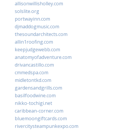
allisonwillisholley.com
solslite.org
portwayinn.com
djmaddogmusic.com
thesoundarchitects.com
allin1roofing.com
keepjudgewebb.com
anatomyofadventure.com
drivancastillo.com
cmmedspa.com
midletontkd.com
gardensandgrills.com
basilfoodwine.com
nikko-tochigi.net
caribbean-corner.com
bluemoongiftcards.com
rivercitysteampunkexpo.com