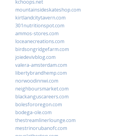
kchoops.net
mountainsideskateshop.com
kirtlandcitytavern.com
301nutritionspot.com
ammos-stores.com
loceanecreations.com
birdsongridgefarm.com
joiedevivblog.com
valera-amsterdam.com
libertybrandhemp.com
norwoodinnwi.com
neighboursmarket.com
blackanguscareers.com
bolesfororegon.com
bodega-ole.com
thestreamlinerlounge.com
mestrinorubanofc.com
novelatherton.com