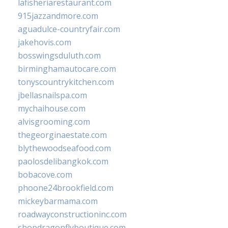
lafisheriarestaurant.com
915jazzandmore.com
aguadulce-countryfair.com
jakehovis.com
bosswingsduluth.com
birminghamautocare.com
tonyscountrykitchen.com
jbellasnailspa.com
mychaihouse.com
alvisgrooming.com
thegeorginaestate.com
blythewoodseafood.com
paolosdelibangkok.com
bobacove.com
phoone24brookfield.com
mickeybarmama.com
roadwayconstructioninc.com
shopdragonflyboutique.com