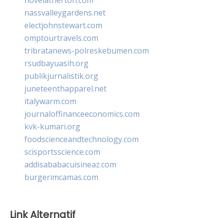
nassvalleygardens.net
electjohnstewart.com
omptourtravels.com
tribratanews-polreskebumen.com
rsudbayuasih.org
publikjurnalistik.org
juneteenthapparel.net
italywarm.com
journaloffinanceeconomics.com
kvk-kumari.org
foodscienceandtechnology.com
scisportsscience.com
addisababacuisineaz.com
burgerimcamas.com
Link Alternatif