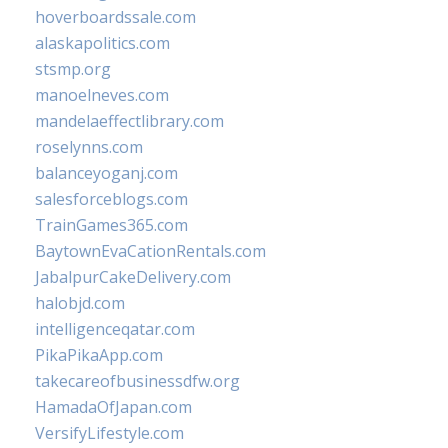
hoverboardssale.com
alaskapolitics.com
stsmp.org
manoelneves.com
mandelaeffectlibrary.com
roselynns.com
balanceyoganj.com
salesforceblogs.com
TrainGames365.com
BaytownEvaCationRentals.com
JabalpurCakeDelivery.com
halobjd.com
intelligenceqatar.com
PikaPikaApp.com
takecareofbusinessdfw.org
HamadaOfJapan.com
VersifyLifestyle.com