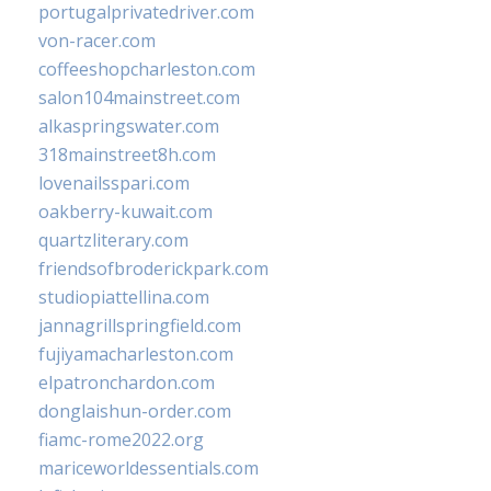
portugalprivatedriver.com
von-racer.com
coffeeshopcharleston.com
salon104mainstreet.com
alkaspringswater.com
318mainstreet8h.com
lovenailsspari.com
oakberry-kuwait.com
quartzliterary.com
friendsofbroderickpark.com
studiopiattellina.com
jannagrillspringfield.com
fujiyamacharleston.com
elpatronchardon.com
donglaishun-order.com
fiamc-rome2022.org
mariceworldessentials.com