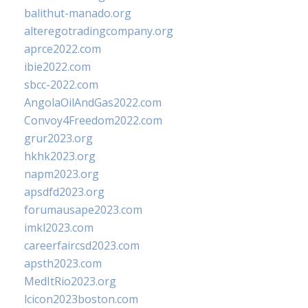
balithut-manado.org
alteregotradingcompany.org
aprce2022.com
ibie2022.com
sbcc-2022.com
AngolaOilAndGas2022.com
Convoy4Freedom2022.com
grur2023.org
hkhk2023.org
napm2023.org
apsdfd2023.org
forumausape2023.com
imkl2023.com
careerfaircsd2023.com
apsth2023.com
MedItRio2023.org
lcicon2023boston.com