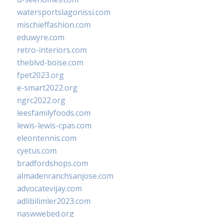
watersportslagonissi.com
mischieffashion.com
eduwyre.com
retro-interiors.com
theblvd-boise.com
fpet2023.org
e-smart2022.org
ngrc2022.org
leesfamilyfoods.com
lewis-lewis-cpas.com
eleontennis.com
cyetus.com
bradfordshops.com
almadenranchsanjose.com
advocatevijay.com
adlibilimler2023.com
naswwebed.org