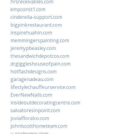
hrsreceivables.com
empconst1.com
cinderella-support.com
bigpinkrestaurant.com
inspirehuahin.com
memmingerspainting.com
jeremypbeasley.com
thesandwichdepotcos.com
drgiggleshouseofpain.com
hotflashdesigns.com
garagenadeau.com
lifestylechauffeurservice.com
EverNewNails.com
insideoutdecoratingcentre.com
salvatoresinpoint.com
jovialfloralco.com
johnlscotthometeam.com
u-seehomes.com