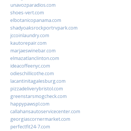
unavozparadios.com
shoes-vert.com
elbotanicopanama.com
shadyoaksrockportrvpark.com
jccoinlaundry.com
kautorepair.com
marjaeswinebar.com
elmazatlanclinton.com
ideacoffeenyc.com
odieschillicothe.com
lacantinitagalesburg.com
pizzadeliverybristol.com
greenstarsmogcheck.com
happypawspl.com
callahansautoservicecenter.com
georgiascornermarket.com
perfectfit24-7.com