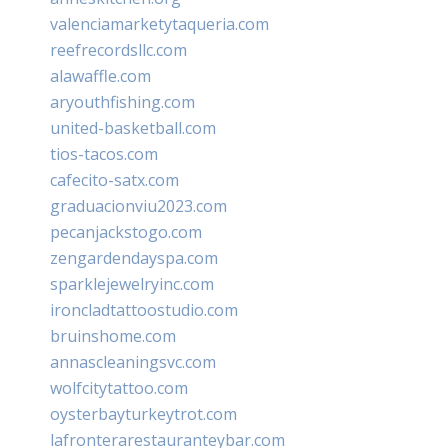
valenciamarketytaqueria.com
reefrecordsllc.com
alawaffle.com
aryouthfishing.com
united-basketball.com
tios-tacos.com
cafecito-satx.com
graduacionviu2023.com
pecanjackstogo.com
zengardendayspa.com
sparklejewelryinc.com
ironcladtattoostudio.com
bruinshome.com
annascleaningsvc.com
wolfcitytattoo.com
oysterbayturkeytrot.com
lafronterarestauranteybar.com