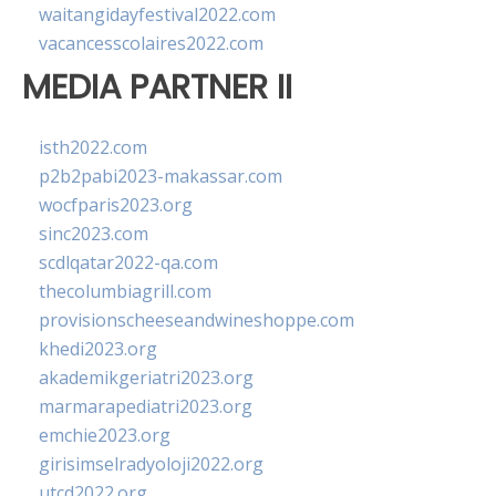
waitangidayfestival2022.com
vacancesscolaires2022.com
MEDIA PARTNER II
isth2022.com
p2b2pabi2023-makassar.com
wocfparis2023.org
sinc2023.com
scdlqatar2022-qa.com
thecolumbiagrill.com
provisionscheeseandwineshoppe.com
khedi2023.org
akademikgeriatri2023.org
marmarapediatri2023.org
emchie2023.org
girisimselradyoloji2022.org
utcd2022.org