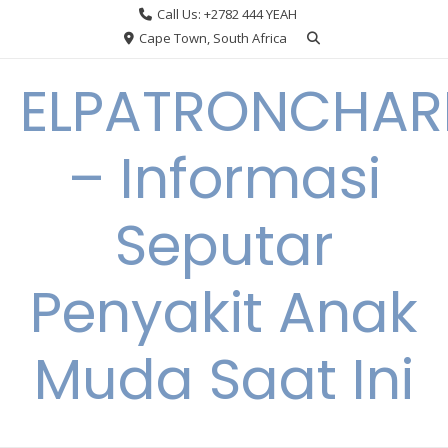
Skip
Call Us: +2782 444 YEAH
to
Cape Town, South Africa
content
ELPATRONCHA
– Informasi
Seputar
Penyakit Anak
Muda Saat Ini