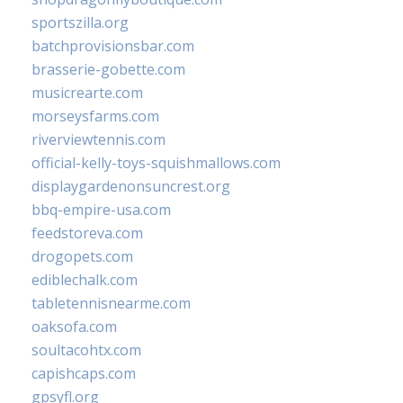
sportszilla.org
batchprovisionsbar.com
brasserie-gobette.com
musicrearte.com
morseysfarms.com
riverviewtennis.com
official-kelly-toys-squishmallows.com
displaygardenonsuncrest.org
bbq-empire-usa.com
feedstoreva.com
drogopets.com
ediblechalk.com
tabletennisnearme.com
oaksofa.com
soultacohtx.com
capishcaps.com
gpsyfl.org