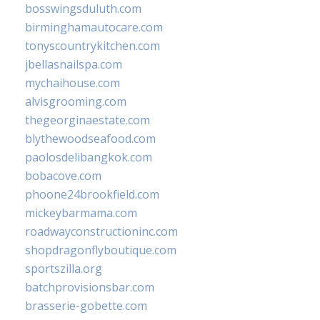
bosswingsduluth.com
birminghamautocare.com
tonyscountrykitchen.com
jbellasnailspa.com
mychaihouse.com
alvisgrooming.com
thegeorginaestate.com
blythewoodseafood.com
paolosdelibangkok.com
bobacove.com
phoone24brookfield.com
mickeybarmama.com
roadwayconstructioninc.com
shopdragonflyboutique.com
sportszilla.org
batchprovisionsbar.com
brasserie-gobette.com