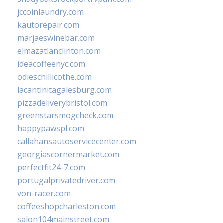
jccoinlaundry.com
kautorepair.com
marjaeswinebar.com
elmazatlanclinton.com
ideacoffeenyc.com
odieschillicothe.com
lacantinitagalesburg.com
pizzadeliverybristol.com
greenstarsmogcheck.com
happypawspl.com
callahansautoservicecenter.com
georgiascornermarket.com
perfectfit24-7.com
portugalprivatedriver.com
von-racer.com
coffeeshopcharleston.com
salon104mainstreet.com