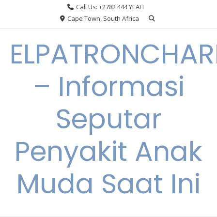
Skip
Call Us: +2782 444 YEAH
to
Cape Town, South Africa
content
ELPATRONCHA
– Informasi
Seputar
Penyakit Anak
Muda Saat Ini