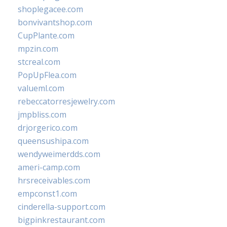
shoplegacee.com
bonvivantshop.com
CupPlante.com
mpzin.com
stcreal.com
PopUpFlea.com
valueml.com
rebeccatorresjewelry.com
jmpbliss.com
drjorgerico.com
queensushipa.com
wendyweimerdds.com
ameri-camp.com
hrsreceivables.com
empconst1.com
cinderella-support.com
bigpinkrestaurant.com