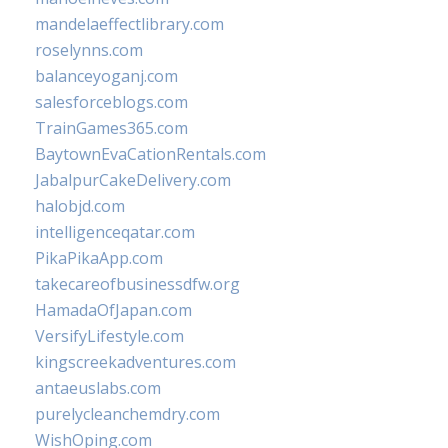
mandelaeffectlibrary.com
roselynns.com
balanceyoganj.com
salesforceblogs.com
TrainGames365.com
BaytownEvaCationRentals.com
JabalpurCakeDelivery.com
halobjd.com
intelligenceqatar.com
PikaPikaApp.com
takecareofbusinessdfw.org
HamadaOfJapan.com
VersifyLifestyle.com
kingscreekadventures.com
antaeuslabs.com
purelycleanchemdry.com
WishOping.com