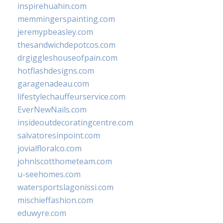
inspirehuahin.com
memmingerspainting.com
jeremypbeasley.com
thesandwichdepotcos.com
drgiggleshouseofpain.com
hotflashdesigns.com
garagenadeau.com
lifestylechauffeurservice.com
EverNewNails.com
insideoutdecoratingcentre.com
salvatoresinpoint.com
jovialfloralco.com
johnlscotthometeam.com
u-seehomes.com
watersportslagonissi.com
mischieffashion.com
eduwyre.com