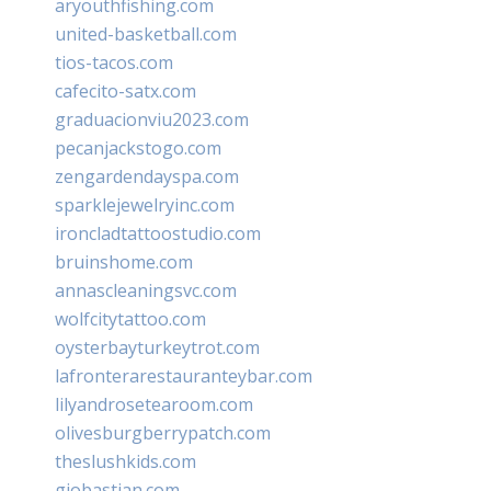
aryouthfishing.com
united-basketball.com
tios-tacos.com
cafecito-satx.com
graduacionviu2023.com
pecanjackstogo.com
zengardendayspa.com
sparklejewelryinc.com
ironcladtattoostudio.com
bruinshome.com
annascleaningsvc.com
wolfcitytattoo.com
oysterbayturkeytrot.com
lafronterarestauranteybar.com
lilyandrosetearoom.com
olivesburgberrypatch.com
theslushkids.com
giobastian.com