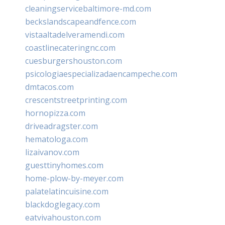
cleaningservicebaltimore-md.com
beckslandscapeandfence.com
vistaaltadelveramendi.com
coastlinecateringnc.com
cuesburgershouston.com
psicologiaespecializadaencampeche.com
dmtacos.com
crescentstreetprinting.com
hornopizza.com
driveadragster.com
hematologa.com
lizaivanov.com
guesttinyhomes.com
home-plow-by-meyer.com
palatelatincuisine.com
blackdoglegacy.com
eatvivahouston.com