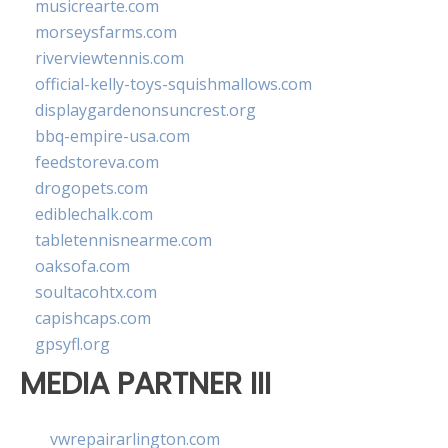
musicrearte.com
morseysfarms.com
riverviewtennis.com
official-kelly-toys-squishmallows.com
displaygardenonsuncrest.org
bbq-empire-usa.com
feedstoreva.com
drogopets.com
ediblechalk.com
tabletennisnearme.com
oaksofa.com
soultacohtx.com
capishcaps.com
gpsyfl.org
MEDIA PARTNER III
vwrepairarlington.com