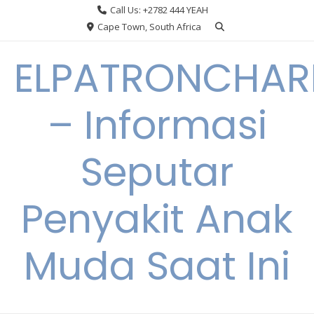
Skip
Call Us: +2782 444 YEAH
to
Cape Town, South Africa
content
ELPATRONCHA
– Informasi
Seputar
Penyakit Anak
Muda Saat Ini