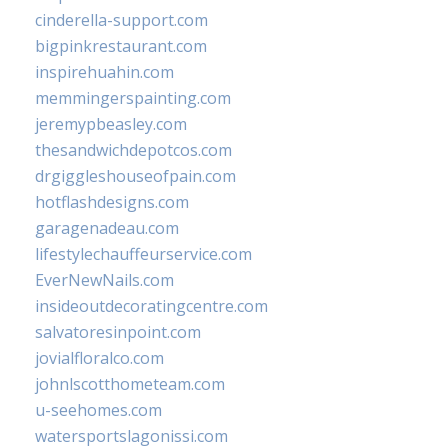
cinderella-support.com
bigpinkrestaurant.com
inspirehuahin.com
memmingerspainting.com
jeremypbeasley.com
thesandwichdepotcos.com
drgiggleshouseofpain.com
hotflashdesigns.com
garagenadeau.com
lifestylechauffeurservice.com
EverNewNails.com
insideoutdecoratingcentre.com
salvatoresinpoint.com
jovialfloralco.com
johnlscotthometeam.com
u-seehomes.com
watersportslagonissi.com