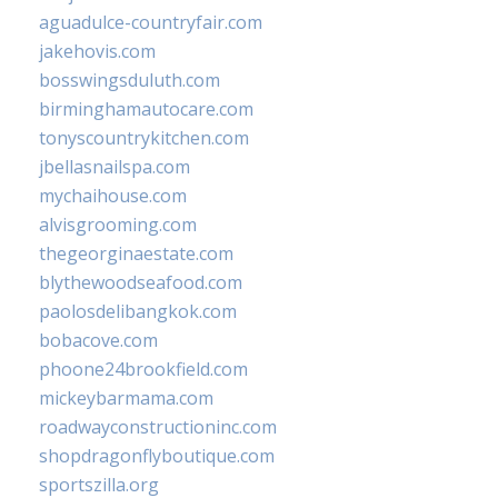
aguadulce-countryfair.com
jakehovis.com
bosswingsduluth.com
birminghamautocare.com
tonyscountrykitchen.com
jbellasnailspa.com
mychaihouse.com
alvisgrooming.com
thegeorginaestate.com
blythewoodseafood.com
paolosdelibangkok.com
bobacove.com
phoone24brookfield.com
mickeybarmama.com
roadwayconstructioninc.com
shopdragonflyboutique.com
sportszilla.org