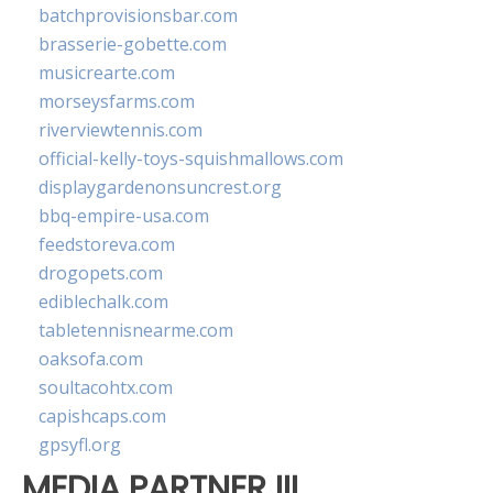
batchprovisionsbar.com
brasserie-gobette.com
musicrearte.com
morseysfarms.com
riverviewtennis.com
official-kelly-toys-squishmallows.com
displaygardenonsuncrest.org
bbq-empire-usa.com
feedstoreva.com
drogopets.com
ediblechalk.com
tabletennisnearme.com
oaksofa.com
soultacohtx.com
capishcaps.com
gpsyfl.org
MEDIA PARTNER III