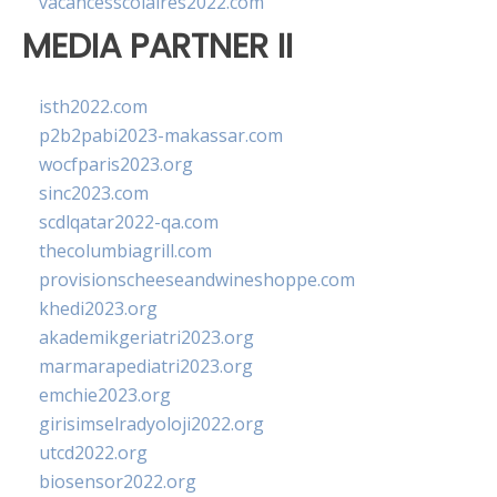
vacancesscolaires2022.com
MEDIA PARTNER II
isth2022.com
p2b2pabi2023-makassar.com
wocfparis2023.org
sinc2023.com
scdlqatar2022-qa.com
thecolumbiagrill.com
provisionscheeseandwineshoppe.com
khedi2023.org
akademikgeriatri2023.org
marmarapediatri2023.org
emchie2023.org
girisimselradyoloji2022.org
utcd2022.org
biosensor2022.org