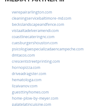
vwrepairarlington.com
cleaningservicebaltimore-md.com
beckslandscapeandfence.com
vistaaltadelveramendi.com
coastlinecateringnc.com
cuesburgershouston.com
psicologiaespecializadaencampeche.com
dmtacos.com
crescentstreetprinting.com
hornopizza.com
driveadragster.com
hematologa.com
lizaivanov.com
guesttinyhomes.com
home-plow-by-meyer.com
palatelatincuisine.com