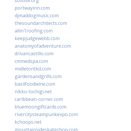
solslite.org
portwayinn.com
djmaddogmusic.com
thesoundarchitects.com
allin1roofing.com
keepjudgewebb.com
anatomyofadventure.com
drivancastillo.com
cmmedspa.com
midletontkd.com
gardensandgrills.com
basilfoodwine.com
nikko-tochigi.net
caribbean-corner.com
bluemoongiftcards.com
rivercitysteampunkexpo.com
kchoops.net
mountainsideskateshop.com