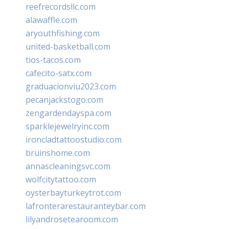
reefrecordsllc.com
alawaffle.com
aryouthfishing.com
united-basketball.com
tios-tacos.com
cafecito-satx.com
graduacionviu2023.com
pecanjackstogo.com
zengardendayspa.com
sparklejewelryinc.com
ironcladtattoostudio.com
bruinshome.com
annascleaningsvc.com
wolfcitytattoo.com
oysterbayturkeytrot.com
lafronterarestauranteybar.com
lilyandrosetearoom.com