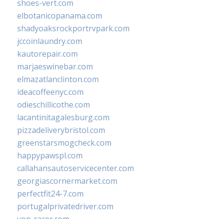
shoes-vert.com
elbotanicopanama.com
shadyoaksrockportrvpark.com
jccoinlaundry.com
kautorepair.com
marjaeswinebar.com
elmazatlanclinton.com
ideacoffeenyc.com
odieschillicothe.com
lacantinitagalesburg.com
pizzadeliverybristol.com
greenstarsmogcheck.com
happypawspl.com
callahansautoservicecenter.com
georgiascornermarket.com
perfectfit24-7.com
portugalprivatedriver.com