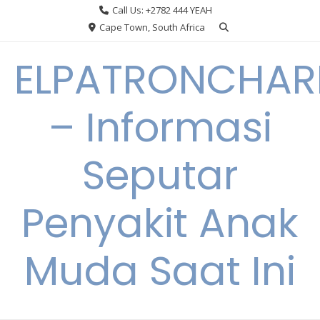
Skip
Call Us: +2782 444 YEAH
to
Cape Town, South Africa
content
ELPATRONCHA
– Informasi
Seputar
Penyakit Anak
Muda Saat Ini