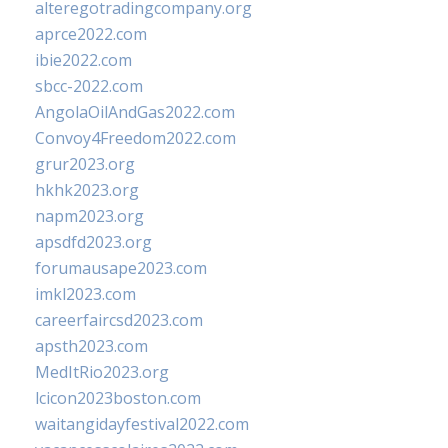
alteregotradingcompany.org
aprce2022.com
ibie2022.com
sbcc-2022.com
AngolaOilAndGas2022.com
Convoy4Freedom2022.com
grur2023.org
hkhk2023.org
napm2023.org
apsdfd2023.org
forumausape2023.com
imkl2023.com
careerfaircsd2023.com
apsth2023.com
MedItRio2023.org
lcicon2023boston.com
waitangidayfestival2022.com