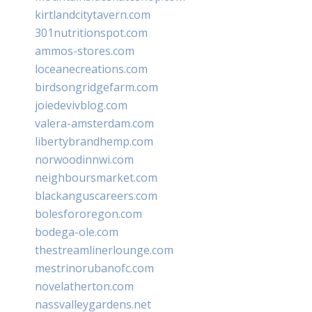
kirtlandcitytavern.com
301nutritionspot.com
ammos-stores.com
loceanecreations.com
birdsongridgefarm.com
joiedevivblog.com
valera-amsterdam.com
libertybrandhemp.com
norwoodinnwi.com
neighboursmarket.com
blackanguscareers.com
bolesfororegon.com
bodega-ole.com
thestreamlinerlounge.com
mestrinorubanofc.com
novelatherton.com
nassvalleygardens.net