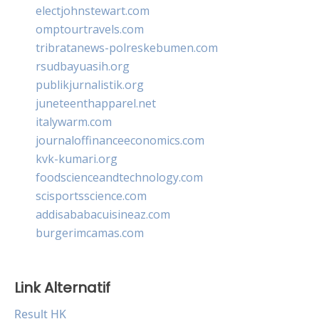
electjohnstewart.com
omptourtravels.com
tribratanews-polreskebumen.com
rsudbayuasih.org
publikjurnalistik.org
juneteenthapparel.net
italywarm.com
journaloffinanceeconomics.com
kvk-kumari.org
foodscienceandtechnology.com
scisportsscience.com
addisababacuisineaz.com
burgerimcamas.com
Link Alternatif
Result HK