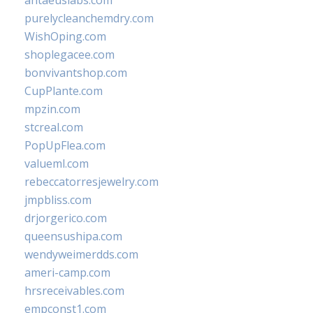
antaeuslabs.com
purelycleanchemdry.com
WishOping.com
shoplegacee.com
bonvivantshop.com
CupPlante.com
mpzin.com
stcreal.com
PopUpFlea.com
valueml.com
rebeccatorresjewelry.com
jmpbliss.com
drjorgerico.com
queensushipa.com
wendyweimerdds.com
ameri-camp.com
hrsreceivables.com
empconst1.com