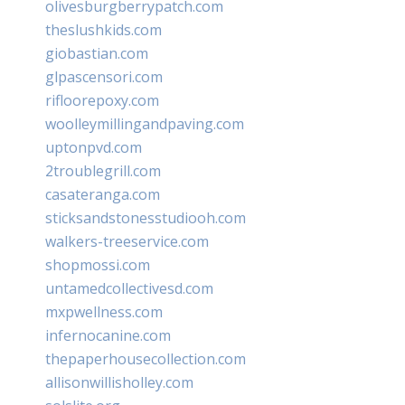
olivesburgberrypatch.com
theslushkids.com
giobastian.com
glpascensori.com
rifloorepoxy.com
woolleymillingandpaving.com
uptonpvd.com
2troublegrill.com
casateranga.com
sticksandstonesstudiooh.com
walkers-treeservice.com
shopmossi.com
untamedcollectivesd.com
mxpwellness.com
infernocanine.com
thepaperhousecollection.com
allisonwillisholley.com