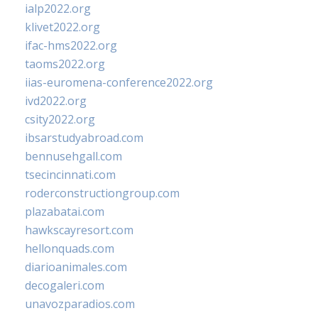
ialp2022.org
klivet2022.org
ifac-hms2022.org
taoms2022.org
iias-euromena-conference2022.org
ivd2022.org
csity2022.org
ibsarstudyabroad.com
bennusehgall.com
tsecincinnati.com
roderconstructiongroup.com
plazabatai.com
hawkscayresort.com
hellonquads.com
diarioanimales.com
decogaleri.com
unavozparadios.com