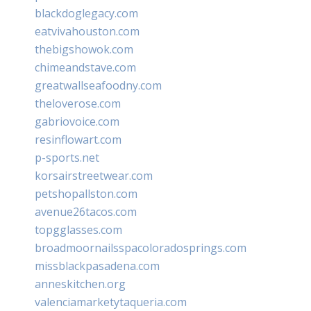
blackdoglegacy.com
eatvivahouston.com
thebigshowok.com
chimeandstave.com
greatwallseafoodny.com
theloverose.com
gabriovoice.com
resinflowart.com
p-sports.net
korsairstreetwear.com
petshopallston.com
avenue26tacos.com
topgglasses.com
broadmoornailsspacoloradosprings.com
missblackpasadena.com
anneskitchen.org
valenciamarketytaqueria.com