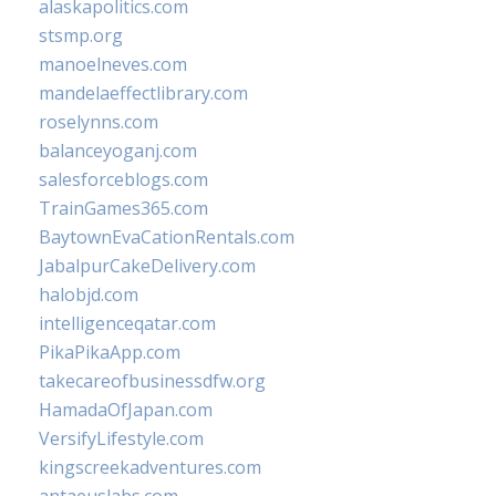
alaskapolitics.com
stsmp.org
manoelneves.com
mandelaeffectlibrary.com
roselynns.com
balanceyoganj.com
salesforceblogs.com
TrainGames365.com
BaytownEvaCationRentals.com
JabalpurCakeDelivery.com
halobjd.com
intelligenceqatar.com
PikaPikaApp.com
takecareofbusinessdfw.org
HamadaOfJapan.com
VersifyLifestyle.com
kingscreekadventures.com