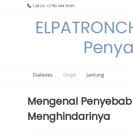
Skip
Call Us: +2782 444 YEAH
to
content
ELPATRONCH
Penya
Diabetes
Ginjal
Jantung
Mengenal Penyebab P
Menghindarinya