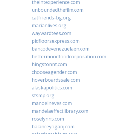
theintexperience.com
unboundedthefilm.com
catfriends-bg.org
marianlives.org
waywardtees.com
pidfloorsexpress.com
bancodevenezuelaen.com
bettermoodfoodcorporation.com
hingstonnt.com
chooseagender.com
hoverboardssale.com
alaskapolitics.com
stsmp.org
manoelneves.com
mandelaeffectlibrary.com
roselynns.com
balanceyoganj.com