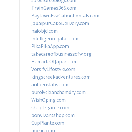
salesforceblogs.com
TrainGames365.com
BaytownEvaCationRentals.com
JabalpurCakeDelivery.com
halobjd.com
intelligenceqatar.com
PikaPikaApp.com
takecareofbusinessdfw.org
HamadaOfJapan.com
VersifyLifestyle.com
kingscreekadventures.com
antaeuslabs.com
purelycleanchemdry.com
WishOping.com
shoplegacee.com
bonvivantshop.com
CupPlante.com
mpzin.com