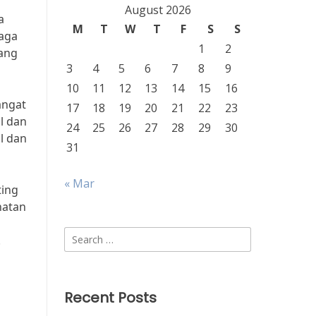
August 2026
a
M
T
W
T
F
S
S
aga
1
2
yang
3
4
5
6
7
8
9
10
11
12
13
14
15
16
angat
17
18
19
20
21
22
23
l dan
24
25
26
27
28
29
30
l dan
31
« Mar
ting
hatan
Search
.
for:
Recent Posts