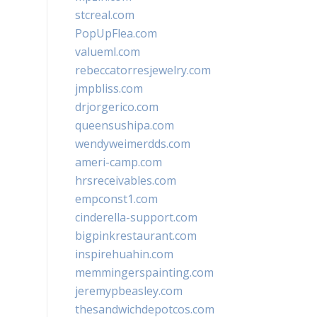
stcreal.com
PopUpFlea.com
valueml.com
rebeccatorresjewelry.com
jmpbliss.com
drjorgerico.com
queensushipa.com
wendyweimerdds.com
ameri-camp.com
hrsreceivables.com
empconst1.com
cinderella-support.com
bigpinkrestaurant.com
inspirehuahin.com
memmingerspainting.com
jeremypbeasley.com
thesandwichdepotcos.com