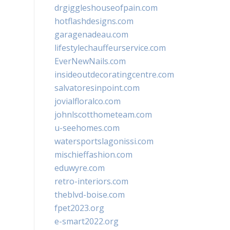
drgiggleshouseofpain.com
hotflashdesigns.com
garagenadeau.com
lifestylechauffeurservice.com
EverNewNails.com
insideoutdecoratingcentre.com
salvatoresinpoint.com
jovialfloralco.com
johnlscotthometeam.com
u-seehomes.com
watersportslagonissi.com
mischieffashion.com
eduwyre.com
retro-interiors.com
theblvd-boise.com
fpet2023.org
e-smart2022.org