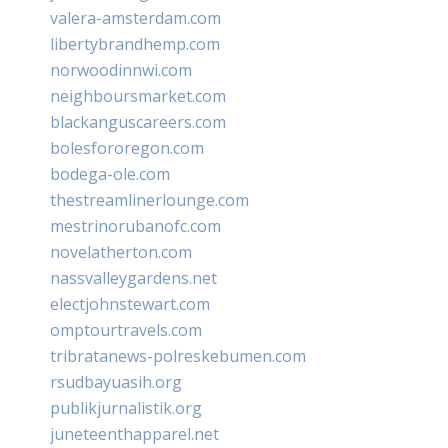
valera-amsterdam.com
libertybrandhemp.com
norwoodinnwi.com
neighboursmarket.com
blackanguscareers.com
bolesfororegon.com
bodega-ole.com
thestreamlinerlounge.com
mestrinorubanofc.com
novelatherton.com
nassvalleygardens.net
electjohnstewart.com
omptourtravels.com
tribratanews-polreskebumen.com
rsudbayuasih.org
publikjurnalistik.org
juneteenthapparel.net