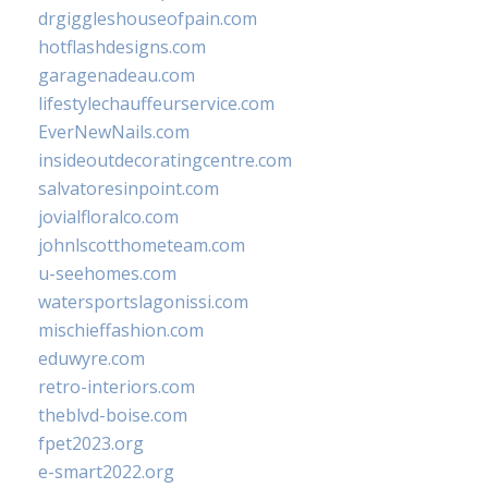
drgiggleshouseofpain.com
hotflashdesigns.com
garagenadeau.com
lifestylechauffeurservice.com
EverNewNails.com
insideoutdecoratingcentre.com
salvatoresinpoint.com
jovialfloralco.com
johnlscotthometeam.com
u-seehomes.com
watersportslagonissi.com
mischieffashion.com
eduwyre.com
retro-interiors.com
theblvd-boise.com
fpet2023.org
e-smart2022.org