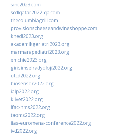
sinc2023.com
scdlqatar2022-qa.com
thecolumbiagrill.com
provisionscheeseandwineshoppe.com
khedi2023.org
akademikgeriatri2023.org
marmarapediatri2023.org
emchie2023.org
girisimselradyoloji2022.org
utcd2022.org
biosensor2022.org
ialp2022.org
klivet2022.org
ifac-hms2022.org
taoms2022.org
iias-euromena-conference2022.org
ivd2022.org