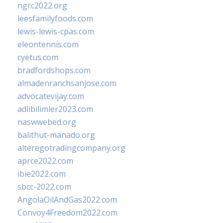
ngrc2022.org
leesfamilyfoods.com
lewis-lewis-cpas.com
eleontennis.com
cyetus.com
bradfordshops.com
almadenranchsanjose.com
advocatevijay.com
adlibilimler2023.com
naswwebed.org
balithut-manado.org
alteregotradingcompany.org
aprce2022.com
ibie2022.com
sbcc-2022.com
AngolaOilAndGas2022.com
Convoy4Freedom2022.com