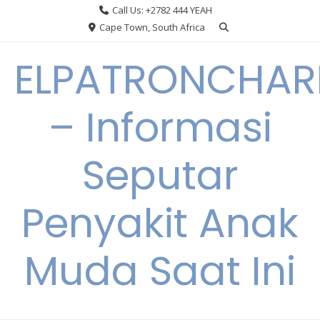
Skip
Call Us: +2782 444 YEAH
to
Cape Town, South Africa
content
ELPATRONCHA
– Informasi
Seputar
Penyakit Anak
Muda Saat Ini