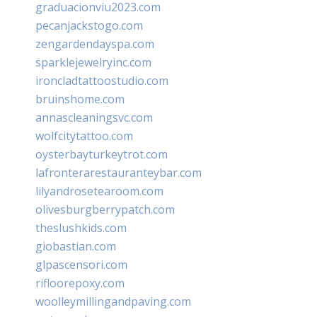
graduacionviu2023.com
pecanjackstogo.com
zengardendayspa.com
sparklejewelryinc.com
ironcladtattoostudio.com
bruinshome.com
annascleaningsvc.com
wolfcitytattoo.com
oysterbayturkeytrot.com
lafronterarestauranteybar.com
lilyandrosetearoom.com
olivesburgberrypatch.com
theslushkids.com
giobastian.com
glpascensori.com
rifloorepoxy.com
woolleymillingandpaving.com