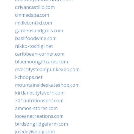
drivancastillo.com
cmmedspa.com
midletontkd.com
gardensandgrills.com
basilfoodwine.com
nikko-tochigi.net
caribbean-corner.com
bluemoongiftcards.com
rivercitysteampunkexpo.com
kchoops.net
mountainsideskateshop.com
kirtlandcitytavern.com
301nutritionspot.com
ammos-stores.com
loceanecreations.com
birdsongridgefarm.com
joiedevivblog.com