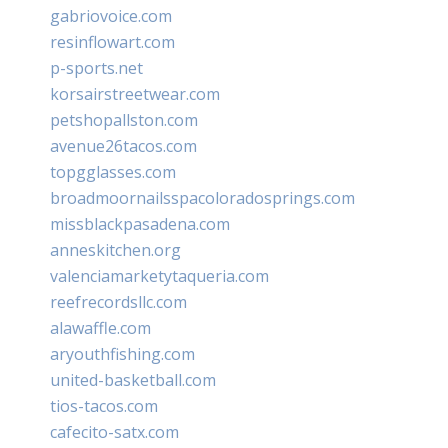
gabriovoice.com
resinflowart.com
p-sports.net
korsairstreetwear.com
petshopallston.com
avenue26tacos.com
topgglasses.com
broadmoornailsspacoloradosprings.com
missblackpasadena.com
anneskitchen.org
valenciamarketytaqueria.com
reefrecordsllc.com
alawaffle.com
aryouthfishing.com
united-basketball.com
tios-tacos.com
cafecito-satx.com