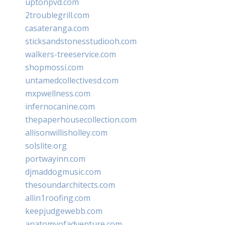
uptonpvd.com
2troublegrill.com
casateranga.com
sticksandstonesstudiooh.com
walkers-treeservice.com
shopmossi.com
untamedcollectivesd.com
mxpwellness.com
infernocanine.com
thepaperhousecollection.com
allisonwillisholley.com
solslite.org
portwayinn.com
djmaddogmusic.com
thesoundarchitects.com
allin1roofing.com
keepjudgewebb.com
anatomyofadventure.com