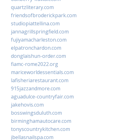
quartzliterary.com
friendsofbroderickpark.com
studiopiattellina.com
jannagrillspringfield.com
fujiyamacharleston.com
elpatronchardon.com
donglaishun-order.com
fiamc-rome2022.org
mariceworldessentials.com
lafisheriarestaurant.com
915jazzandmore.com
aguadulce-countryfair.com
jakehovis.com
bosswingsduluth.com
birminghamautocare.com
tonyscountrykitchen.com
jbellasnailspa.com