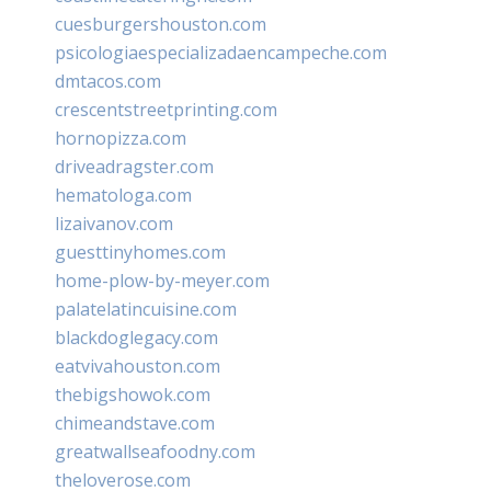
cuesburgershouston.com
psicologiaespecializadaencampeche.com
dmtacos.com
crescentstreetprinting.com
hornopizza.com
driveadragster.com
hematologa.com
lizaivanov.com
guesttinyhomes.com
home-plow-by-meyer.com
palatelatincuisine.com
blackdoglegacy.com
eatvivahouston.com
thebigshowok.com
chimeandstave.com
greatwallseafoodny.com
theloverose.com