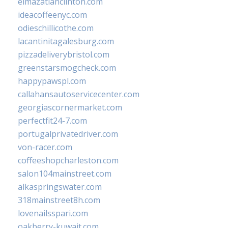
elmazatlanclinton.com
ideacoffeenyc.com
odieschillicothe.com
lacantinitagalesburg.com
pizzadeliverybristol.com
greenstarsmogcheck.com
happypawspl.com
callahansautoservicecenter.com
georgiascornermarket.com
perfectfit24-7.com
portugalprivatedriver.com
von-racer.com
coffeeshopcharleston.com
salon104mainstreet.com
alkaspringswater.com
318mainstreet8h.com
lovenailsspari.com
oakberry-kuwait.com