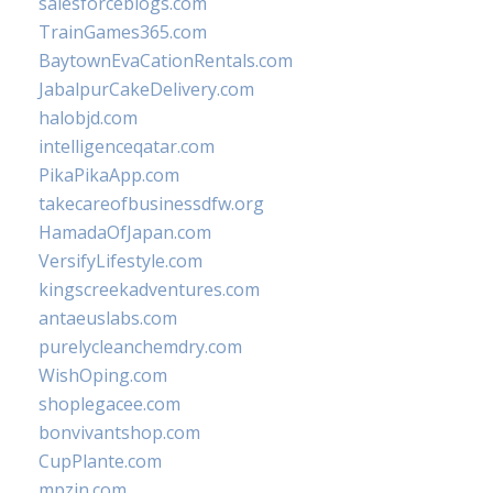
salesforceblogs.com
TrainGames365.com
BaytownEvaCationRentals.com
JabalpurCakeDelivery.com
halobjd.com
intelligenceqatar.com
PikaPikaApp.com
takecareofbusinessdfw.org
HamadaOfJapan.com
VersifyLifestyle.com
kingscreekadventures.com
antaeuslabs.com
purelycleanchemdry.com
WishOping.com
shoplegacee.com
bonvivantshop.com
CupPlante.com
mpzin.com