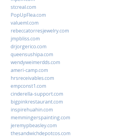
stcreal.com
PopUpFlea.com
valueml.com
rebeccatorresjewelry.com
jmpbliss.com
drjorgerico.com
queensushipa.com
wendyweimerdds.com
ameri-camp.com
hrsreceivables.com
empconst1.com
cinderella-support.com
bigpinkrestaurant.com
inspirehuahin.com
memmingerspainting.com
jeremypbeasley.com
thesandwichdepotcos.com