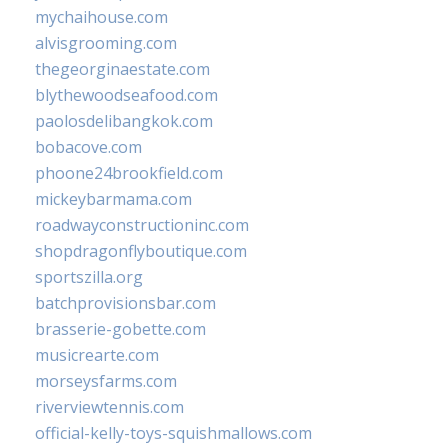
mychaihouse.com
alvisgrooming.com
thegeorginaestate.com
blythewoodseafood.com
paolosdelibangkok.com
bobacove.com
phoone24brookfield.com
mickeybarmama.com
roadwayconstructioninc.com
shopdragonflyboutique.com
sportszilla.org
batchprovisionsbar.com
brasserie-gobette.com
musicrearte.com
morseysfarms.com
riverviewtennis.com
official-kelly-toys-squishmallows.com