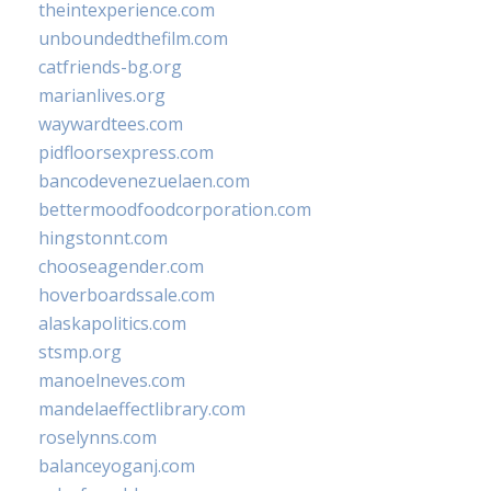
theintexperience.com
unboundedthefilm.com
catfriends-bg.org
marianlives.org
waywardtees.com
pidfloorsexpress.com
bancodevenezuelaen.com
bettermoodfoodcorporation.com
hingstonnt.com
chooseagender.com
hoverboardssale.com
alaskapolitics.com
stsmp.org
manoelneves.com
mandelaeffectlibrary.com
roselynns.com
balanceyoganj.com