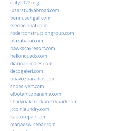
csity2022.org
ibsarstudyabroad.com
bennusehgall.com
tsecincinnati.com
roderconstructiongroup.com
plazabatai.com
hawkscayresort.com
hellonquads.com
diarioanimales.com
decogaleri.com
unavozparadios.com
shoes-vert.com
elbotanicopanama.com
shadyoaksrockportrvpark.com
jccoinlaundry.com
kautorepair.com
marjaeswinebar.com