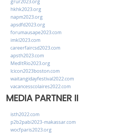
grur2023.org
hkhk2023.org
napm2023.org
apsdfd2023.org
forumausape2023.com
imkl2023.com
careerfaircsd2023.com
apsth2023.com
MedItRio2023.org
lcicon2023boston.com
waitangidayfestival2022.com
vacancesscolaires2022.com
MEDIA PARTNER II
isth2022.com
p2b2pabi2023-makassar.com
wocfparis2023.org