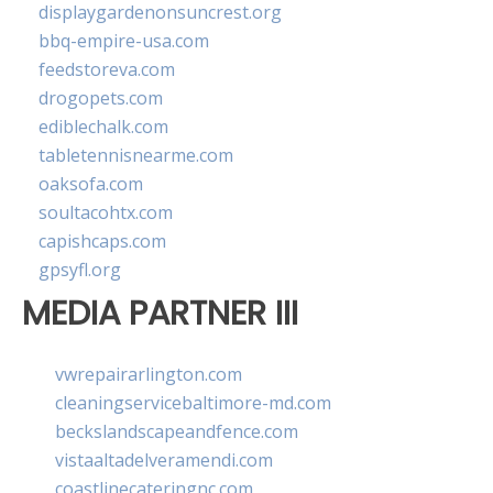
displaygardenonsuncrest.org
bbq-empire-usa.com
feedstoreva.com
drogopets.com
ediblechalk.com
tabletennisnearme.com
oaksofa.com
soultacohtx.com
capishcaps.com
gpsyfl.org
MEDIA PARTNER III
vwrepairarlington.com
cleaningservicebaltimore-md.com
beckslandscapeandfence.com
vistaaltadelveramendi.com
coastlinecateringnc.com