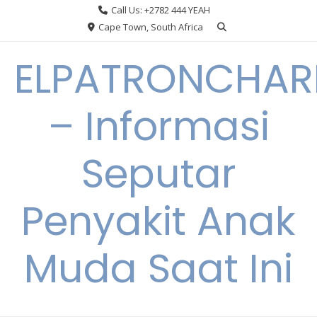
Skip
Call Us: +2782 444 YEAH
to
Cape Town, South Africa
content
ELPATRONCHA
– Informasi
Seputar
Penyakit Anak
Muda Saat Ini