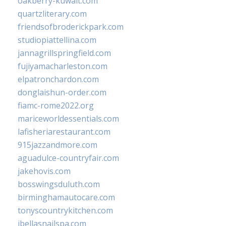
oakberry-kuwait.com
quartzliterary.com
friendsofbroderickpark.com
studiopiattellina.com
jannagrillspringfield.com
fujiyamacharleston.com
elpatronchardon.com
donglaishun-order.com
fiamc-rome2022.org
mariceworldessentials.com
lafisheriarestaurant.com
915jazzandmore.com
aguadulce-countryfair.com
jakehovis.com
bosswingsduluth.com
birminghamautocare.com
tonyscountrykitchen.com
jbellasnailspa.com