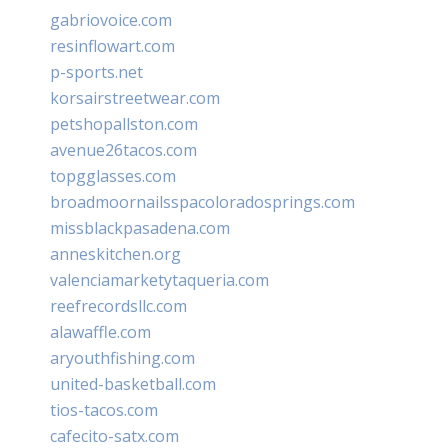
gabriovoice.com
resinflowart.com
p-sports.net
korsairstreetwear.com
petshopallston.com
avenue26tacos.com
topgglasses.com
broadmoornailsspacoloradosprings.com
missblackpasadena.com
anneskitchen.org
valenciamarketytaqueria.com
reefrecordsllc.com
alawaffle.com
aryouthfishing.com
united-basketball.com
tios-tacos.com
cafecito-satx.com