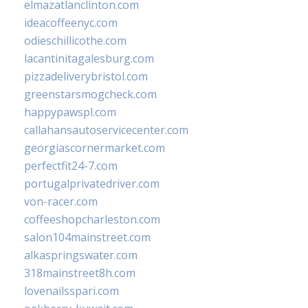
elmazatlanclinton.com
ideacoffeenyc.com
odieschillicothe.com
lacantinitagalesburg.com
pizzadeliverybristol.com
greenstarsmogcheck.com
happypawspl.com
callahansautoservicecenter.com
georgiascornermarket.com
perfectfit24-7.com
portugalprivatedriver.com
von-racer.com
coffeeshopcharleston.com
salon104mainstreet.com
alkaspringswater.com
318mainstreet8h.com
lovenailsspari.com