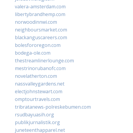
valera-amsterdam.com
libertybrandhemp.com
norwoodinnwi.com
neighboursmarket.com
blackanguscareers.com
bolesfororegon.com
bodega-ole.com
thestreamlinerlounge.com
mestrinorubanofc.com
novelatherton.com
nassvalleygardens.net
electjohnstewart.com
omptourtravels.com
tribratanews-polreskebumen.com
rsudbayuasih.org
publikjurnalistik.org
juneteenthapparel.net