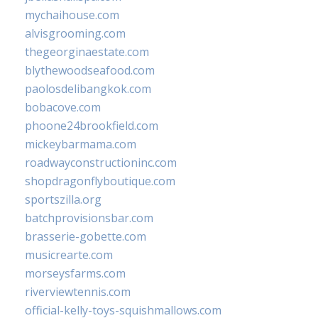
mychaihouse.com
alvisgrooming.com
thegeorginaestate.com
blythewoodseafood.com
paolosdelibangkok.com
bobacove.com
phoone24brookfield.com
mickeybarmama.com
roadwayconstructioninc.com
shopdragonflyboutique.com
sportszilla.org
batchprovisionsbar.com
brasserie-gobette.com
musicrearte.com
morseysfarms.com
riverviewtennis.com
official-kelly-toys-squishmallows.com