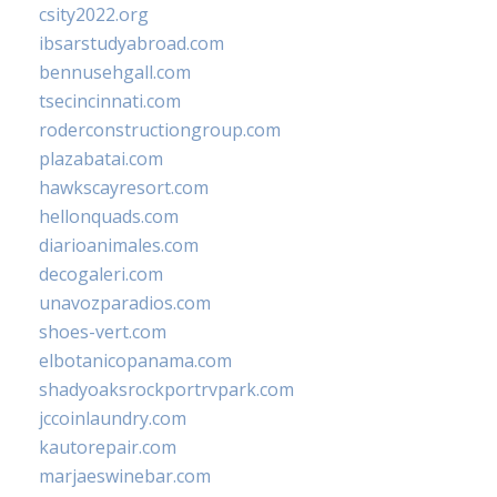
csity2022.org
ibsarstudyabroad.com
bennusehgall.com
tsecincinnati.com
roderconstructiongroup.com
plazabatai.com
hawkscayresort.com
hellonquads.com
diarioanimales.com
decogaleri.com
unavozparadios.com
shoes-vert.com
elbotanicopanama.com
shadyoaksrockportrvpark.com
jccoinlaundry.com
kautorepair.com
marjaeswinebar.com