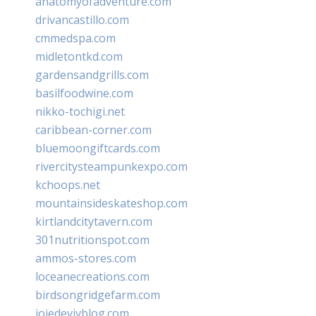
anatomyofadventure.com
drivancastillo.com
cmmedspa.com
midletontkd.com
gardensandgrills.com
basilfoodwine.com
nikko-tochigi.net
caribbean-corner.com
bluemoongiftcards.com
rivercitysteampunkexpo.com
kchoops.net
mountainsideskateshop.com
kirtlandcitytavern.com
301nutritionspot.com
ammos-stores.com
loceanecreations.com
birdsongridgefarm.com
joiedevivblog.com