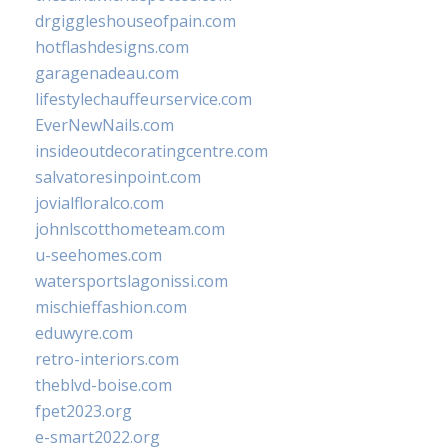
drgiggleshouseofpain.com
hotflashdesigns.com
garagenadeau.com
lifestylechauffeurservice.com
EverNewNails.com
insideoutdecoratingcentre.com
salvatoresinpoint.com
jovialfloralco.com
johnlscotthometeam.com
u-seehomes.com
watersportslagonissi.com
mischieffashion.com
eduwyre.com
retro-interiors.com
theblvd-boise.com
fpet2023.org
e-smart2022.org