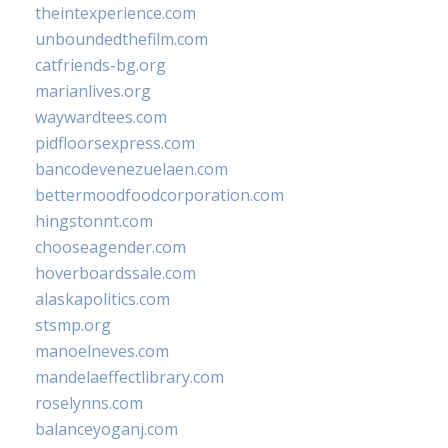
theintexperience.com
unboundedthefilm.com
catfriends-bg.org
marianlives.org
waywardtees.com
pidfloorsexpress.com
bancodevenezuelaen.com
bettermoodfoodcorporation.com
hingstonnt.com
chooseagender.com
hoverboardssale.com
alaskapolitics.com
stsmp.org
manoelneves.com
mandelaeffectlibrary.com
roselynns.com
balanceyoganj.com