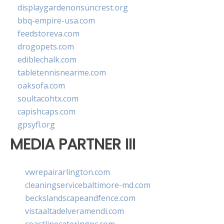
displaygardenonsuncrest.org
bbq-empire-usa.com
feedstoreva.com
drogopets.com
ediblechalk.com
tabletennisnearme.com
oaksofa.com
soultacohtx.com
capishcaps.com
gpsyfl.org
MEDIA PARTNER III
vwrepairarlington.com
cleaningservicebaltimore-md.com
beckslandscapeandfence.com
vistaaltadelveramendi.com
coastlinecateringnc.com