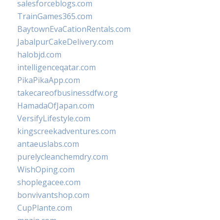
salesforceblogs.com
TrainGames365.com
BaytownEvaCationRentals.com
JabalpurCakeDelivery.com
halobjd.com
intelligenceqatar.com
PikaPikaApp.com
takecareofbusinessdfw.org
HamadaOfJapan.com
VersifyLifestyle.com
kingscreekadventures.com
antaeuslabs.com
purelycleanchemdry.com
WishOping.com
shoplegacee.com
bonvivantshop.com
CupPlante.com