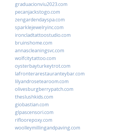
graduacionviu2023.com
pecanjackstogo.com
zengardendayspa.com
sparklejewelryinc.com
ironcladtattoostudio.com
bruinshome.com
annascleaningsvc.com
wolfcitytattoo.com
oysterbayturkeytrot.com
lafronterarestauranteybar.com
lilyandrosetearoom.com
olivesburgberrypatch.com
theslushkids.com
giobastian.com
glpascensori.com
rifloorepoxy.com
woolleymillingandpaving.com