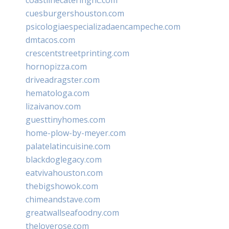
cuesburgershouston.com
psicologiaespecializadaencampeche.com
dmtacos.com
crescentstreetprinting.com
hornopizza.com
driveadragster.com
hematologa.com
lizaivanov.com
guesttinyhomes.com
home-plow-by-meyer.com
palatelatincuisine.com
blackdoglegacy.com
eatvivahouston.com
thebigshowok.com
chimeandstave.com
greatwallseafoodny.com
theloverose.com