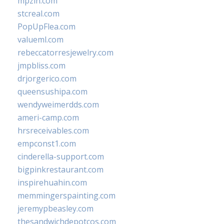
mpzin.com
stcreal.com
PopUpFlea.com
valueml.com
rebeccatorresjewelry.com
jmpbliss.com
drjorgerico.com
queensushipa.com
wendyweimerdds.com
ameri-camp.com
hrsreceivables.com
empconst1.com
cinderella-support.com
bigpinkrestaurant.com
inspirehuahin.com
memmingerspainting.com
jeremypbeasley.com
thesandwichdepotcos.com