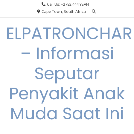
Skip
Call Us: +2782 444 YEAH
to
Cape Town, South Africa
content
ELPATRONCHA
– Informasi
Seputar
Penyakit Anak
Muda Saat Ini