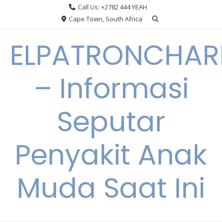
Skip
Call Us: +2782 444 YEAH
to
Cape Town, South Africa
content
ELPATRONCHA
– Informasi
Seputar
Penyakit Anak
Muda Saat Ini