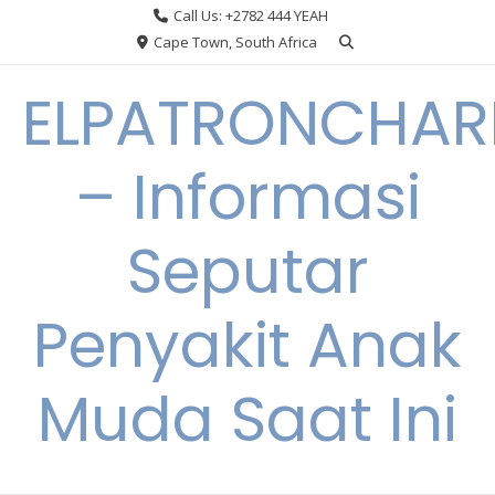
Skip
Call Us: +2782 444 YEAH
to
Cape Town, South Africa
content
ELPATRONCHA
– Informasi
Seputar
Penyakit Anak
Muda Saat Ini