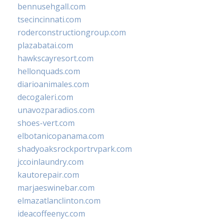
bennusehgall.com
tsecincinnati.com
roderconstructiongroup.com
plazabatai.com
hawkscayresort.com
hellonquads.com
diarioanimales.com
decogaleri.com
unavozparadios.com
shoes-vert.com
elbotanicopanama.com
shadyoaksrockportrvpark.com
jccoinlaundry.com
kautorepair.com
marjaeswinebar.com
elmazatlanclinton.com
ideacoffeenyc.com