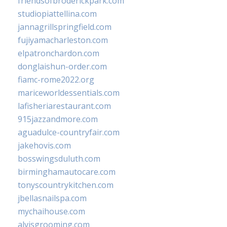
friendsofbroderickpark.com
studiopiattellina.com
jannagrillspringfield.com
fujiyamacharleston.com
elpatronchardon.com
donglaishun-order.com
fiamc-rome2022.org
mariceworldessentials.com
lafisheriarestaurant.com
915jazzandmore.com
aguadulce-countryfair.com
jakehovis.com
bosswingsduluth.com
birminghamautocare.com
tonyscountrykitchen.com
jbellasnailspa.com
mychaihouse.com
alvisgrooming.com