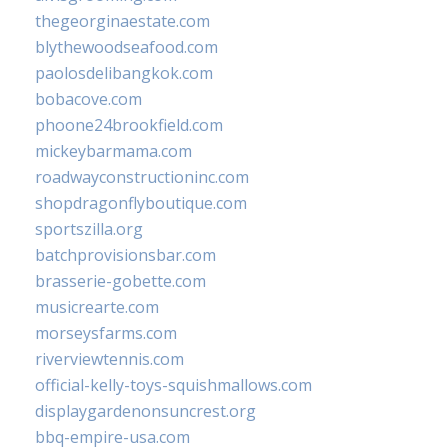
thegeorginaestate.com
blythewoodseafood.com
paolosdelibangkok.com
bobacove.com
phoone24brookfield.com
mickeybarmama.com
roadwayconstructioninc.com
shopdragonflyboutique.com
sportszilla.org
batchprovisionsbar.com
brasserie-gobette.com
musicrearte.com
morseysfarms.com
riverviewtennis.com
official-kelly-toys-squishmallows.com
displaygardenonsuncrest.org
bbq-empire-usa.com