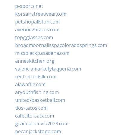
p-sports.net
korsairstreetwear.com
petshopallston.com
avenue26tacos.com
topgglasses.com
broadmoornailsspacoloradosprings.com
missblackpasadena.com
anneskitchen.org
valenciamarketytaqueria.com
reefrecordsllc.com
alawaffle.com
aryouthfishing.com
united-basketball.com
tios-tacos.com
cafecito-satx.com
graduacionviu2023.com
pecanjackstogo.com