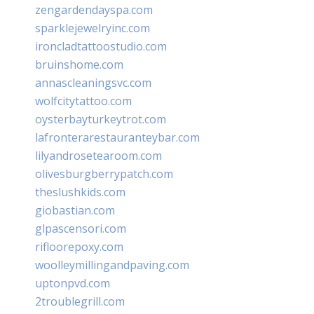
zengardendayspa.com
sparklejewelryinc.com
ironcladtattoostudio.com
bruinshome.com
annascleaningsvc.com
wolfcitytattoo.com
oysterbayturkeytrot.com
lafronterarestauranteybar.com
lilyandrosetearoom.com
olivesburgberrypatch.com
theslushkids.com
giobastian.com
glpascensori.com
rifloorepoxy.com
woolleymillingandpaving.com
uptonpvd.com
2troublegrill.com