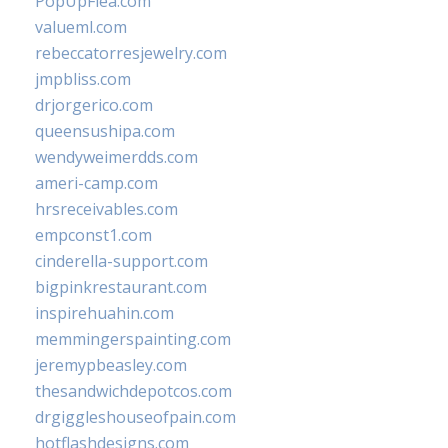
PopUpFlea.com
valueml.com
rebeccatorresjewelry.com
jmpbliss.com
drjorgerico.com
queensushipa.com
wendyweimerdds.com
ameri-camp.com
hrsreceivables.com
empconst1.com
cinderella-support.com
bigpinkrestaurant.com
inspirehuahin.com
memmingerspainting.com
jeremypbeasley.com
thesandwichdepotcos.com
drgiggleshouseofpain.com
hotflashdesigns.com