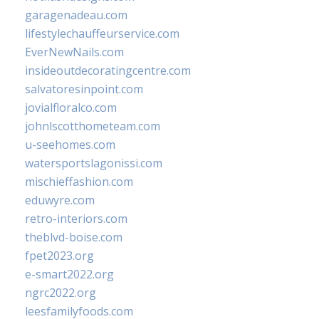
garagenadeau.com
lifestylechauffeurservice.com
EverNewNails.com
insideoutdecoratingcentre.com
salvatoresinpoint.com
jovialfloralco.com
johnlscotthometeam.com
u-seehomes.com
watersportslagonissi.com
mischieffashion.com
eduwyre.com
retro-interiors.com
theblvd-boise.com
fpet2023.org
e-smart2022.org
ngrc2022.org
leesfamilyfoods.com