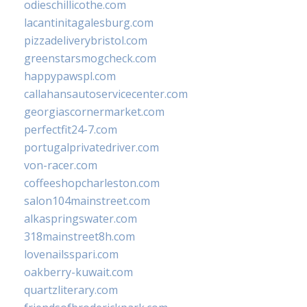
odieschillicothe.com
lacantinitagalesburg.com
pizzadeliverybristol.com
greenstarsmogcheck.com
happypawspl.com
callahansautoservicecenter.com
georgiascornermarket.com
perfectfit24-7.com
portugalprivatedriver.com
von-racer.com
coffeeshopcharleston.com
salon104mainstreet.com
alkaspringswater.com
318mainstreet8h.com
lovenailsspari.com
oakberry-kuwait.com
quartzliterary.com