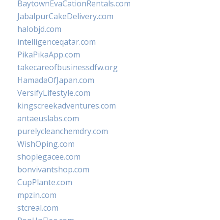
BaytownEvaCationRentals.com
JabalpurCakeDelivery.com
halobjd.com
intelligenceqatar.com
PikaPikaApp.com
takecareofbusinessdfw.org
HamadaOfJapan.com
VersifyLifestyle.com
kingscreekadventures.com
antaeuslabs.com
purelycleanchemdry.com
WishOping.com
shoplegacee.com
bonvivantshop.com
CupPlante.com
mpzin.com
stcreal.com