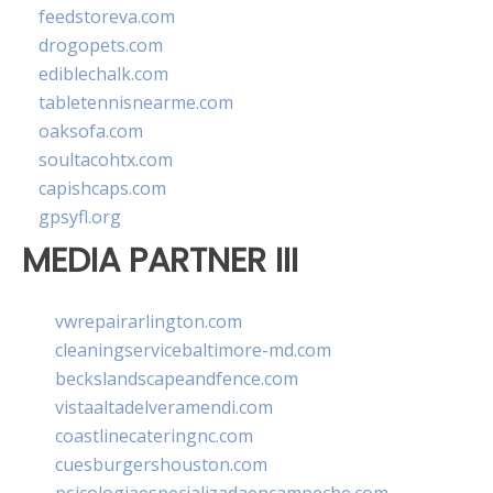
feedstoreva.com
drogopets.com
ediblechalk.com
tabletennisnearme.com
oaksofa.com
soultacohtx.com
capishcaps.com
gpsyfl.org
MEDIA PARTNER III
vwrepairarlington.com
cleaningservicebaltimore-md.com
beckslandscapeandfence.com
vistaaltadelveramendi.com
coastlinecateringnc.com
cuesburgershouston.com
psicologiaespecializadaencampeche.com