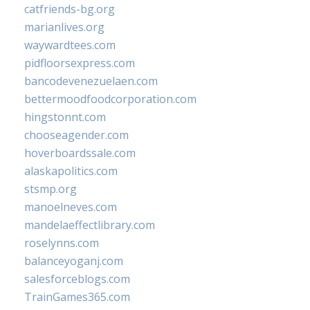
catfriends-bg.org
marianlives.org
waywardtees.com
pidfloorsexpress.com
bancodevenezuelaen.com
bettermoodfoodcorporation.com
hingstonnt.com
chooseagender.com
hoverboardssale.com
alaskapolitics.com
stsmp.org
manoelneves.com
mandelaeffectlibrary.com
roselynns.com
balanceyoganj.com
salesforceblogs.com
TrainGames365.com