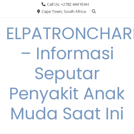
Skip
Call Us: +2782 444 YEAH
to
Cape Town, South Africa
content
ELPATRONCHA
– Informasi
Seputar
Penyakit Anak
Muda Saat Ini