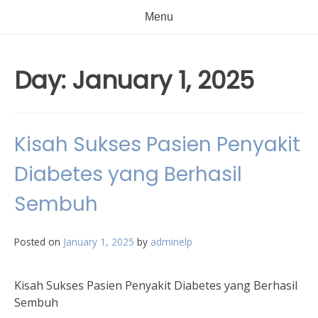
Menu
Day:
January 1, 2025
Kisah Sukses Pasien Penyakit
Diabetes yang Berhasil
Sembuh
Posted on
January 1, 2025
by
adminelp
Kisah Sukses Pasien Penyakit Diabetes yang Berhasil
Sembuh