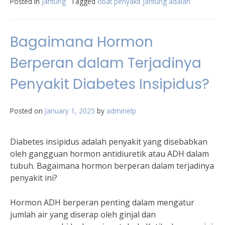
Posted in
Jantung
Tagged
obat penyakit jantung adalah
Bagaimana Hormon
Berperan dalam Terjadinya
Penyakit Diabetes Insipidus?
Posted on
January 1, 2025
by
adminelp
Diabetes insipidus adalah penyakit yang disebabkan
oleh gangguan hormon antidiuretik atau ADH dalam
tubuh. Bagaimana hormon berperan dalam terjadinya
penyakit ini?
Hormon ADH berperan penting dalam mengatur
jumlah air yang diserap oleh ginjal dan