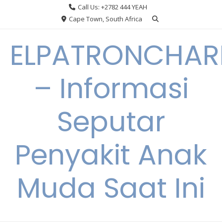
Skip
Call Us: +2782 444 YEAH
to
Cape Town, South Africa
content
ELPATRONCHA
– Informasi
Seputar
Penyakit Anak
Muda Saat Ini