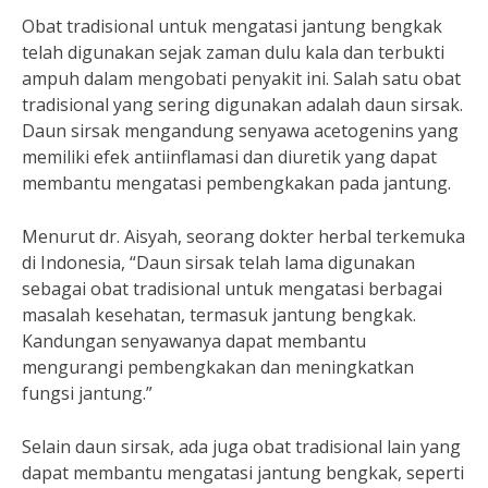
Obat tradisional untuk mengatasi jantung bengkak
telah digunakan sejak zaman dulu kala dan terbukti
ampuh dalam mengobati penyakit ini. Salah satu obat
tradisional yang sering digunakan adalah daun sirsak.
Daun sirsak mengandung senyawa acetogenins yang
memiliki efek antiinflamasi dan diuretik yang dapat
membantu mengatasi pembengkakan pada jantung.
Menurut dr. Aisyah, seorang dokter herbal terkemuka
di Indonesia, “Daun sirsak telah lama digunakan
sebagai obat tradisional untuk mengatasi berbagai
masalah kesehatan, termasuk jantung bengkak.
Kandungan senyawanya dapat membantu
mengurangi pembengkakan dan meningkatkan
fungsi jantung.”
Selain daun sirsak, ada juga obat tradisional lain yang
dapat membantu mengatasi jantung bengkak, seperti