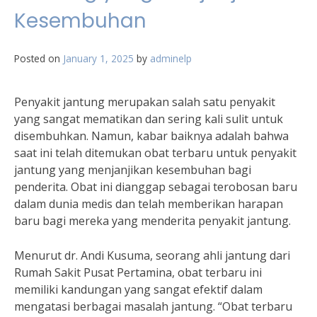
Kesembuhan
Posted on
January 1, 2025
by
adminelp
Penyakit jantung merupakan salah satu penyakit
yang sangat mematikan dan sering kali sulit untuk
disembuhkan. Namun, kabar baiknya adalah bahwa
saat ini telah ditemukan obat terbaru untuk penyakit
jantung yang menjanjikan kesembuhan bagi
penderita. Obat ini dianggap sebagai terobosan baru
dalam dunia medis dan telah memberikan harapan
baru bagi mereka yang menderita penyakit jantung.
Menurut dr. Andi Kusuma, seorang ahli jantung dari
Rumah Sakit Pusat Pertamina, obat terbaru ini
memiliki kandungan yang sangat efektif dalam
mengatasi berbagai masalah jantung. “Obat terbaru