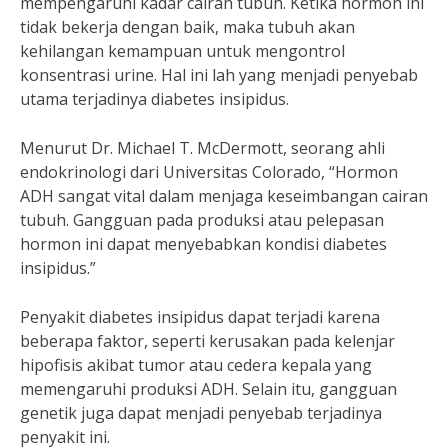
mempengaruhi kadar cairan tubuh. Ketika hormon ini
tidak bekerja dengan baik, maka tubuh akan
kehilangan kemampuan untuk mengontrol
konsentrasi urine. Hal ini lah yang menjadi penyebab
utama terjadinya diabetes insipidus.
Menurut Dr. Michael T. McDermott, seorang ahli
endokrinologi dari Universitas Colorado, “Hormon
ADH sangat vital dalam menjaga keseimbangan cairan
tubuh. Gangguan pada produksi atau pelepasan
hormon ini dapat menyebabkan kondisi diabetes
insipidus.”
Penyakit diabetes insipidus dapat terjadi karena
beberapa faktor, seperti kerusakan pada kelenjar
hipofisis akibat tumor atau cedera kepala yang
memengaruhi produksi ADH. Selain itu, gangguan
genetik juga dapat menjadi penyebab terjadinya
penyakit ini.