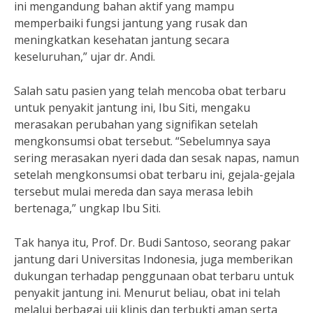
ini mengandung bahan aktif yang mampu
memperbaiki fungsi jantung yang rusak dan
meningkatkan kesehatan jantung secara
keseluruhan,” ujar dr. Andi.
Salah satu pasien yang telah mencoba obat terbaru
untuk penyakit jantung ini, Ibu Siti, mengaku
merasakan perubahan yang signifikan setelah
mengkonsumsi obat tersebut. “Sebelumnya saya
sering merasakan nyeri dada dan sesak napas, namun
setelah mengkonsumsi obat terbaru ini, gejala-gejala
tersebut mulai mereda dan saya merasa lebih
bertenaga,” ungkap Ibu Siti.
Tak hanya itu, Prof. Dr. Budi Santoso, seorang pakar
jantung dari Universitas Indonesia, juga memberikan
dukungan terhadap penggunaan obat terbaru untuk
penyakit jantung ini. Menurut beliau, obat ini telah
melalui berbagai uji klinis dan terbukti aman serta