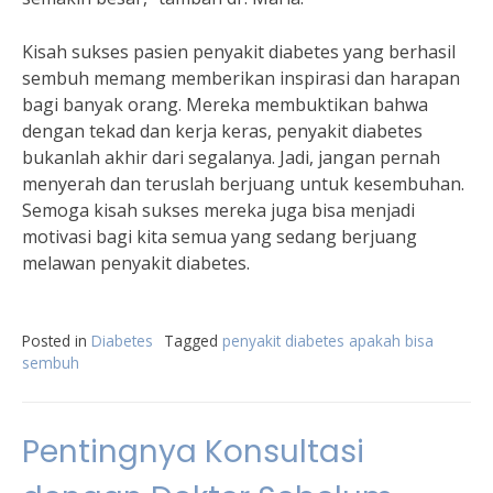
Kisah sukses pasien penyakit diabetes yang berhasil
sembuh memang memberikan inspirasi dan harapan
bagi banyak orang. Mereka membuktikan bahwa
dengan tekad dan kerja keras, penyakit diabetes
bukanlah akhir dari segalanya. Jadi, jangan pernah
menyerah dan teruslah berjuang untuk kesembuhan.
Semoga kisah sukses mereka juga bisa menjadi
motivasi bagi kita semua yang sedang berjuang
melawan penyakit diabetes.
Posted in
Diabetes
Tagged
penyakit diabetes apakah bisa
sembuh
Pentingnya Konsultasi