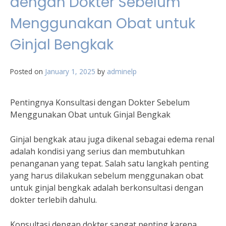
dengan Dokter Sebelum
Menggunakan Obat untuk
Ginjal Bengkak
Posted on
January 1, 2025
by
adminelp
Pentingnya Konsultasi dengan Dokter Sebelum
Menggunakan Obat untuk Ginjal Bengkak
Ginjal bengkak atau juga dikenal sebagai edema renal
adalah kondisi yang serius dan membutuhkan
penanganan yang tepat. Salah satu langkah penting
yang harus dilakukan sebelum menggunakan obat
untuk ginjal bengkak adalah berkonsultasi dengan
dokter terlebih dahulu.
Konsultasi dengan dokter sangat penting karena