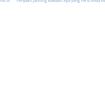
nis di
Penyakit Jantung Bawaan: Apa yang Perlu Anda K