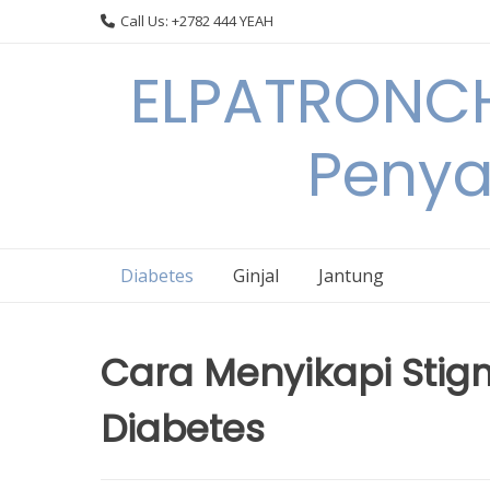
Skip
Call Us: +2782 444 YEAH
to
content
ELPATRONCH
Penya
Diabetes
Ginjal
Jantung
Cara Menyikapi Stig
Diabetes