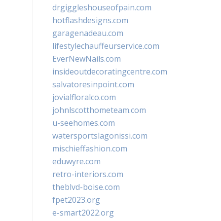
drgiggleshouseofpain.com
hotflashdesigns.com
garagenadeau.com
lifestylechauffeurservice.com
EverNewNails.com
insideoutdecoratingcentre.com
salvatoresinpoint.com
jovialfloralco.com
johnlscotthometeam.com
u-seehomes.com
watersportslagonissi.com
mischieffashion.com
eduwyre.com
retro-interiors.com
theblvd-boise.com
fpet2023.org
e-smart2022.org