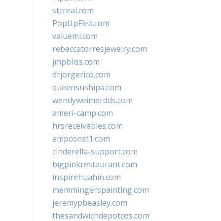
stcreal.com
PopUpFlea.com
valueml.com
rebeccatorresjewelry.com
jmpbliss.com
drjorgerico.com
queensushipa.com
wendyweimerdds.com
ameri-camp.com
hrsreceivables.com
empconst1.com
cinderella-support.com
bigpinkrestaurant.com
inspirehuahin.com
memmingerspainting.com
jeremypbeasley.com
thesandwichdepotcos.com