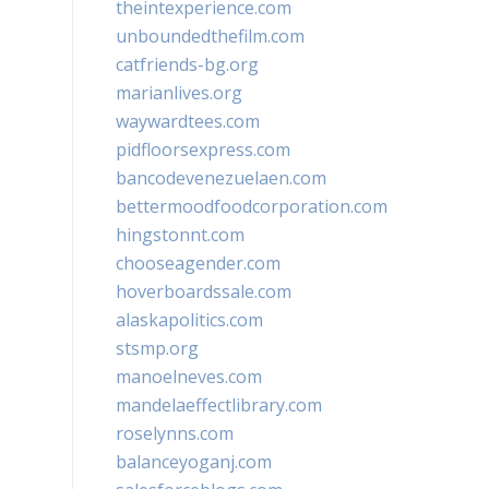
theintexperience.com
unboundedthefilm.com
catfriends-bg.org
marianlives.org
waywardtees.com
pidfloorsexpress.com
bancodevenezuelaen.com
bettermoodfoodcorporation.com
hingstonnt.com
chooseagender.com
hoverboardssale.com
alaskapolitics.com
stsmp.org
manoelneves.com
mandelaeffectlibrary.com
roselynns.com
balanceyoganj.com