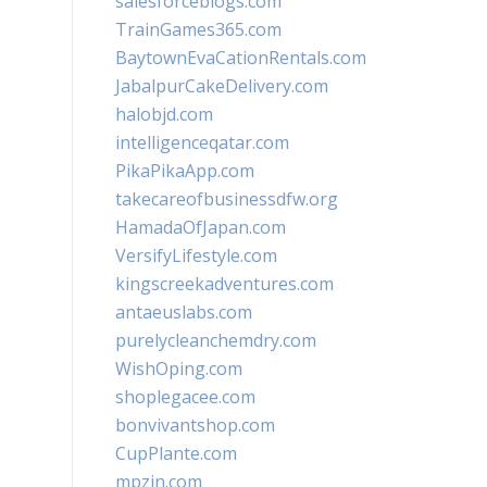
salesforceblogs.com
TrainGames365.com
BaytownEvaCationRentals.com
JabalpurCakeDelivery.com
halobjd.com
intelligenceqatar.com
PikaPikaApp.com
takecareofbusinessdfw.org
HamadaOfJapan.com
VersifyLifestyle.com
kingscreekadventures.com
antaeuslabs.com
purelycleanchemdry.com
WishOping.com
shoplegacee.com
bonvivantshop.com
CupPlante.com
mpzin.com