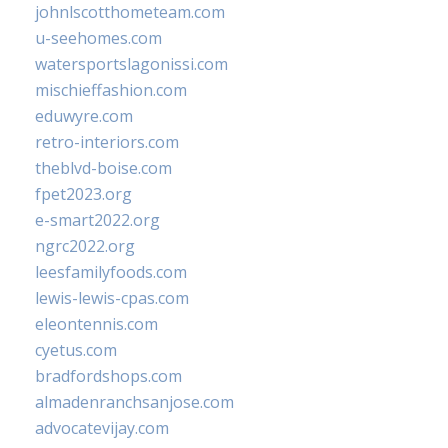
johnlscotthometeam.com
u-seehomes.com
watersportslagonissi.com
mischieffashion.com
eduwyre.com
retro-interiors.com
theblvd-boise.com
fpet2023.org
e-smart2022.org
ngrc2022.org
leesfamilyfoods.com
lewis-lewis-cpas.com
eleontennis.com
cyetus.com
bradfordshops.com
almadenranchsanjose.com
advocatevijay.com