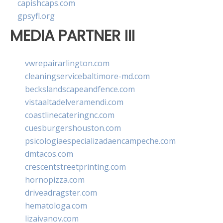
capishcaps.com
gpsyfl.org
MEDIA PARTNER III
vwrepairarlington.com
cleaningservicebaltimore-md.com
beckslandscapeandfence.com
vistaaltadelveramendi.com
coastlinecateringnc.com
cuesburgershouston.com
psicologiaespecializadaencampeche.com
dmtacos.com
crescentstreetprinting.com
hornopizza.com
driveadragster.com
hematologa.com
lizaivanov.com