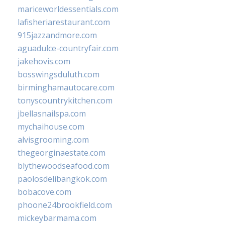
mariceworldessentials.com
lafisheriarestaurant.com
915jazzandmore.com
aguadulce-countryfair.com
jakehovis.com
bosswingsduluth.com
birminghamautocare.com
tonyscountrykitchen.com
jbellasnailspa.com
mychaihouse.com
alvisgrooming.com
thegeorginaestate.com
blythewoodseafood.com
paolosdelibangkok.com
bobacove.com
phoone24brookfield.com
mickeybarmama.com