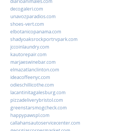
diarioanimales.com
decogaleri.com
unavozparadios.com
shoes-vert.com
elbotanicopanama.com
shadyoaksrockportrvpark.com
jccoinlaundry.com
kautorepair.com
marjaeswinebar.com
elmazatlanclinton.com
ideacoffeenyc.com
odieschillicothe.com
lacantinitagalesburg.com
pizzadeliverybristol.com
greenstarsmogcheck.com
happypawspl.com
callahansautoservicecenter.com
georgiascornermarket.com