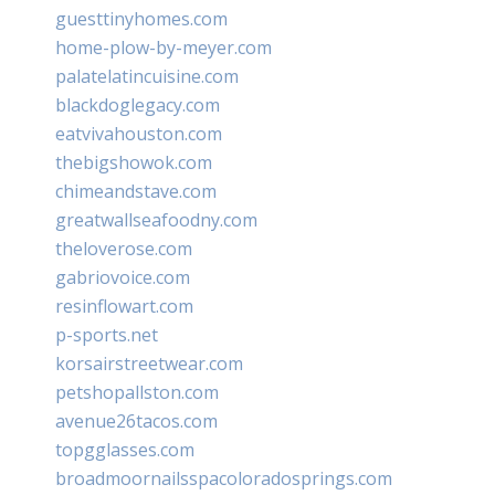
guesttinyhomes.com
home-plow-by-meyer.com
palatelatincuisine.com
blackdoglegacy.com
eatvivahouston.com
thebigshowok.com
chimeandstave.com
greatwallseafoodny.com
theloverose.com
gabriovoice.com
resinflowart.com
p-sports.net
korsairstreetwear.com
petshopallston.com
avenue26tacos.com
topgglasses.com
broadmoornailsspacoloradosprings.com