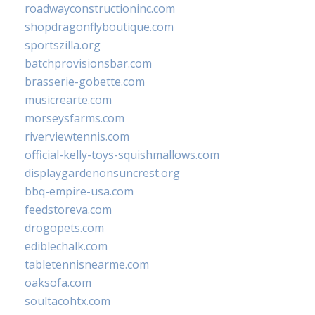
roadwayconstructioninc.com
shopdragonflyboutique.com
sportszilla.org
batchprovisionsbar.com
brasserie-gobette.com
musicrearte.com
morseysfarms.com
riverviewtennis.com
official-kelly-toys-squishmallows.com
displaygardenonsuncrest.org
bbq-empire-usa.com
feedstoreva.com
drogopets.com
ediblechalk.com
tabletennisnearme.com
oaksofa.com
soultacohtx.com