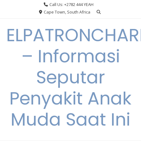
Skip
Call Us: +2782 444 YEAH
to
Cape Town, South Africa
content
ELPATRONCHA
– Informasi
Seputar
Penyakit Anak
Muda Saat Ini