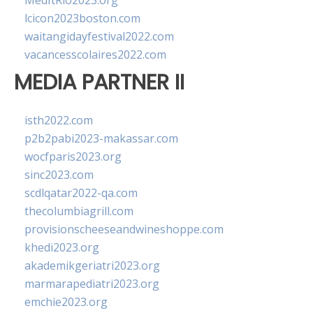
MedItRio2023.org
lcicon2023boston.com
waitangidayfestival2022.com
vacancesscolaires2022.com
MEDIA PARTNER II
isth2022.com
p2b2pabi2023-makassar.com
wocfparis2023.org
sinc2023.com
scdlqatar2022-qa.com
thecolumbiagrill.com
provisionscheeseandwineshoppe.com
khedi2023.org
akademikgeriatri2023.org
marmarapediatri2023.org
emchie2023.org