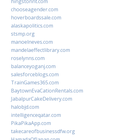
hingstonnt.com
chooseagender.com
hoverboardssale.com
alaskapolitics.com
stsmp.org
manoelneves.com
mandelaeffectlibrary.com
roselynns.com
balanceyoganj.com
salesforceblogs.com
TrainGames365.com
BaytownEvaCationRentals.com
JabalpurCakeDelivery.com
halobjd.com
intelligenceqatar.com
PikaPikaApp.com
takecareofbusinessdfw.org
HamadaOfJapan.com