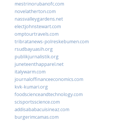
mestrinorubanofc.com
novelatherton.com
nassvalleygardens.net
electjohnstewart.com
omptourtravels.com
tribratanews-polreskebumen.com
rsudbayuasih.org
publikjurnalistik.org
juneteenthapparel.net
italywarm.com
journaloffinanceeconomics.com
kvk-kumari.org
foodscienceandtechnology.com
scisportsscience.com
addisababacuisineaz.com
burgerimcamas.com