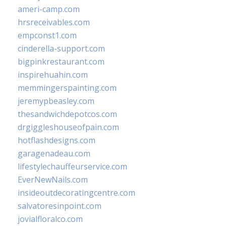
ameri-camp.com
hrsreceivables.com
empconst1.com
cinderella-support.com
bigpinkrestaurant.com
inspirehuahin.com
memmingerspainting.com
jeremypbeasley.com
thesandwichdepotcos.com
drgiggleshouseofpain.com
hotflashdesigns.com
garagenadeau.com
lifestylechauffeurservice.com
EverNewNails.com
insideoutdecoratingcentre.com
salvatoresinpoint.com
jovialfloralco.com