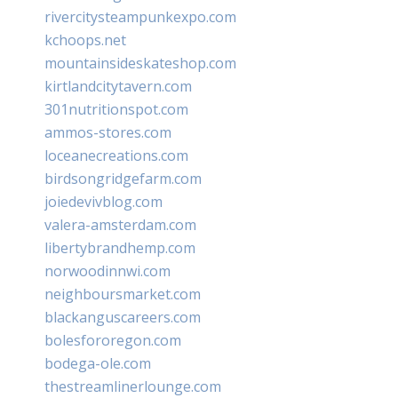
rivercitysteampunkexpo.com
kchoops.net
mountainsideskateshop.com
kirtlandcitytavern.com
301nutritionspot.com
ammos-stores.com
loceanecreations.com
birdsongridgefarm.com
joiedevivblog.com
valera-amsterdam.com
libertybrandhemp.com
norwoodinnwi.com
neighboursmarket.com
blackanguscareers.com
bolesfororegon.com
bodega-ole.com
thestreamlinerlounge.com