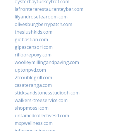
oysterbayturkeytrot.com
lafronterarestauranteybar.com
lilyandrosetearoom.com
olivesburgberrypatch.com
theslushkids.com
giobastian.com
glpascensori.com
rifloorepoxy.com
woolleymillingandpaving.com
uptonpvd.com
2troublegrill.com
casateranga.com
sticksandstonesstudiooh.com
walkers-treeservice.com
shopmossi.com
untamedcollectivesd.com
mxpwellness.com
infernocanine.com