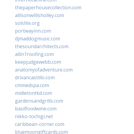
thepaperhousecollection.com
allisonwillisholley.com
solslite.org
portwayinn.com
djmaddogmusic.com
thesoundarchitects.com
allin1roofing.com
keepjudgewebb.com
anatomyofadventure.com
drivancastillo.com
cmmedspa.com
midletontkd.com
gardensandgrills.com
basilfoodwine.com
nikko-tochigi.net
caribbean-corner.com
bluemoongiftcards.com