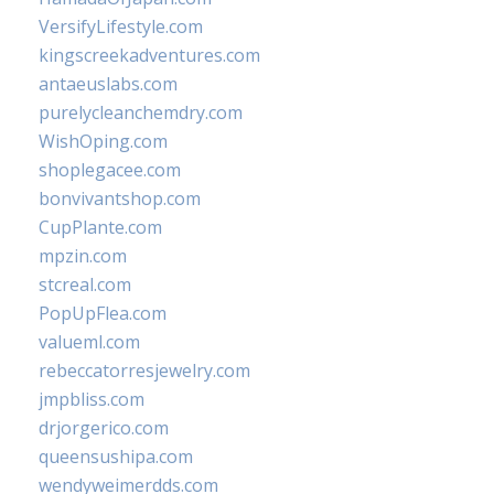
VersifyLifestyle.com
kingscreekadventures.com
antaeuslabs.com
purelycleanchemdry.com
WishOping.com
shoplegacee.com
bonvivantshop.com
CupPlante.com
mpzin.com
stcreal.com
PopUpFlea.com
valueml.com
rebeccatorresjewelry.com
jmpbliss.com
drjorgerico.com
queensushipa.com
wendyweimerdds.com