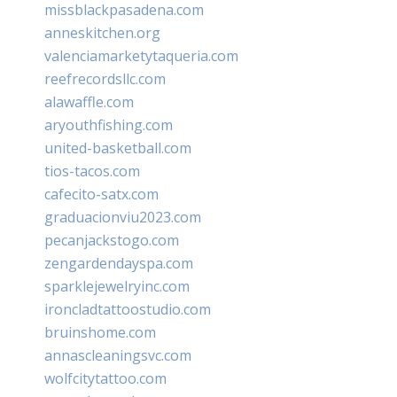
missblackpasadena.com
anneskitchen.org
valenciamarketytaqueria.com
reefrecordsllc.com
alawaffle.com
aryouthfishing.com
united-basketball.com
tios-tacos.com
cafecito-satx.com
graduacionviu2023.com
pecanjackstogo.com
zengardendayspa.com
sparklejewelryinc.com
ironcladtattoostudio.com
bruinshome.com
annascleaningsvc.com
wolfcitytattoo.com