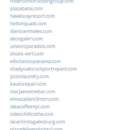
roderconstructiongroup.com
plazabatai.com
hawkscayresort.com
hellonquads.com
diarioanimales.com
decogaleri.com
unavozparadios.com
shoes-vert.com
elbotanicopanama.com
shadyoaksrockportrvpark.com
jccoinlaundry.com
kautorepair.com
marjaeswinebar.com
elmazatlanclinton.com
ideacoffeenyc.com
odieschillicothe.com
lacantinitagalesburg.com
pizzadeliverybristol.com