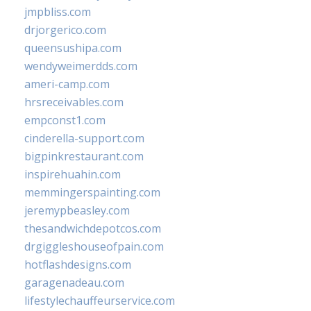
jmpbliss.com
drjorgerico.com
queensushipa.com
wendyweimerdds.com
ameri-camp.com
hrsreceivables.com
empconst1.com
cinderella-support.com
bigpinkrestaurant.com
inspirehuahin.com
memmingerspainting.com
jeremypbeasley.com
thesandwichdepotcos.com
drgiggleshouseofpain.com
hotflashdesigns.com
garagenadeau.com
lifestylechauffeurservice.com