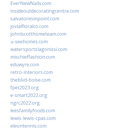
EverNewNails.com
insideoutdecoratingcentre.com
salvatoresinpoint.com
jovialfloralco.com
johnlscotthometeam.com
u-seehomes.com
watersportslagonissi.com
mischieffashion.com
eduwyre.com
retro-interiors.com
theblvd-boise.com
fpet2023.org
e-smart2022.org
ngrc2022.org
leesfamilyfoods.com
lewis-lewis-cpas.com
eleontennis.com