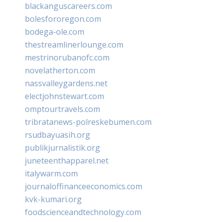
blackanguscareers.com
bolesfororegon.com
bodega-ole.com
thestreamlinerlounge.com
mestrinorubanofc.com
novelatherton.com
nassvalleygardens.net
electjohnstewart.com
omptourtravels.com
tribratanews-polreskebumen.com
rsudbayuasih.org
publikjurnalistik.org
juneteenthapparel.net
italywarm.com
journaloffinanceeconomics.com
kvk-kumari.org
foodscienceandtechnology.com