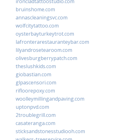
ironcladtattoostudio.com
bruinshome.com
annascleaningsvc.com
wolfcitytattoo.com
oysterbayturkeytrot.com
lafronterarestauranteybar.com
lilyandrosetearoom.com
olivesburgberrypatch.com
theslushkids.com
giobastian.com
glpascensori.com
rifloorepoxy.com
woolleymillingandpaving.com
uptonpvd.com
2troublegrill.com
casateranga.com
sticksandstonesstudiooh.com
walkers-treeservice.com