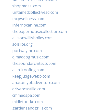
shopmossi.com
untamedcollectivesd.com
mxpwellness.com
infernocanine.com
thepaperhousecollection.com
allisonwillisholley.com
solslite.org
portwayinn.com
djmaddogmusic.com
thesoundarchitects.com
allin1roofing.com
keepjudgewebb.com
anatomyofadventure.com
drivancastillo.com
cmmedspa.com
midletontkd.com
gardensandgrills.com