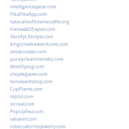
intelligenceqatar.com
PikaPikaApp.com
takecareofbusinessdfw.org
HamadaOfJapan.com
VersifyLifestyle.com
kingscreekadventures.com
antaeuslabs.com
purelycleanchemdry.com
WishOping.com
shoplegacee.com
bonvivantshop.com
CupPlante.com
mpzin.com
stcreal.com
PopUpFlea.com
valueml.com
rebeccatorresjewelry.com