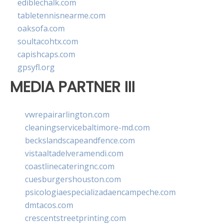
ediblechalk.com
tabletennisnearme.com
oaksofa.com
soultacohtx.com
capishcaps.com
gpsyfl.org
MEDIA PARTNER III
vwrepairarlington.com
cleaningservicebaltimore-md.com
beckslandscapeandfence.com
vistaaltadelveramendi.com
coastlinecateringnc.com
cuesburgershouston.com
psicologiaespecializadaencampeche.com
dmtacos.com
crescentstreetprinting.com