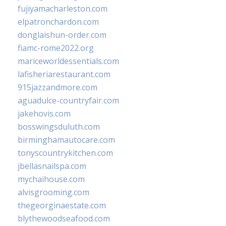
fujiyamacharleston.com
elpatronchardon.com
donglaishun-order.com
fiamc-rome2022.org
mariceworldessentials.com
lafisheriarestaurant.com
915jazzandmore.com
aguadulce-countryfair.com
jakehovis.com
bosswingsduluth.com
birminghamautocare.com
tonyscountrykitchen.com
jbellasnailspa.com
mychaihouse.com
alvisgrooming.com
thegeorginaestate.com
blythewoodseafood.com