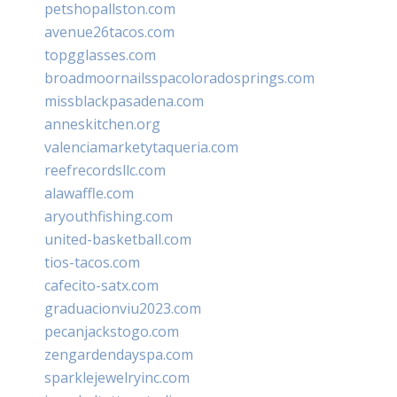
petshopallston.com
avenue26tacos.com
topgglasses.com
broadmoornailsspacoloradosprings.com
missblackpasadena.com
anneskitchen.org
valenciamarketytaqueria.com
reefrecordsllc.com
alawaffle.com
aryouthfishing.com
united-basketball.com
tios-tacos.com
cafecito-satx.com
graduacionviu2023.com
pecanjackstogo.com
zengardendayspa.com
sparklejewelryinc.com