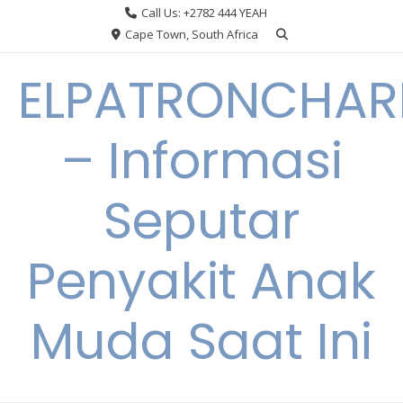
Skip
Call Us: +2782 444 YEAH
to
Cape Town, South Africa
content
ELPATRONCHA
– Informasi
Seputar
Penyakit Anak
Muda Saat Ini