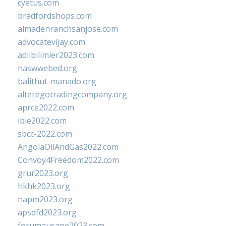
cyetus.com
bradfordshops.com
almadenranchsanjose.com
advocatevijay.com
adlibilimler2023.com
naswwebed.org
balithut-manado.org
alteregotradingcompany.org
aprce2022.com
ibie2022.com
sbcc-2022.com
AngolaOilAndGas2022.com
Convoy4Freedom2022.com
grur2023.org
hkhk2023.org
napm2023.org
apsdfd2023.org
forumausape2023.com