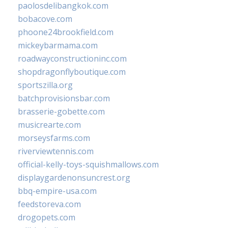
paolosdelibangkok.com
bobacove.com
phoone24brookfield.com
mickeybarmama.com
roadwayconstructioninc.com
shopdragonflyboutique.com
sportszilla.org
batchprovisionsbar.com
brasserie-gobette.com
musicrearte.com
morseysfarms.com
riverviewtennis.com
official-kelly-toys-squishmallows.com
displaygardenonsuncrest.org
bbq-empire-usa.com
feedstoreva.com
drogopets.com