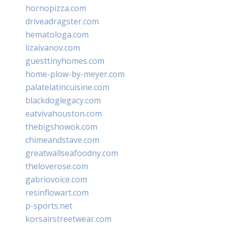
hornopizza.com
driveadragster.com
hematologa.com
lizaivanov.com
guesttinyhomes.com
home-plow-by-meyer.com
palatelatincuisine.com
blackdoglegacy.com
eatvivahouston.com
thebigshowok.com
chimeandstave.com
greatwallseafoodny.com
theloverose.com
gabriovoice.com
resinflowart.com
p-sports.net
korsairstreetwear.com