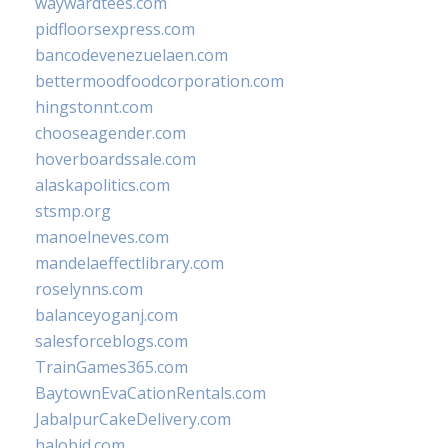
waywardtees.com
pidfloorsexpress.com
bancodevenezuelaen.com
bettermoodfoodcorporation.com
hingstonnt.com
chooseagender.com
hoverboardssale.com
alaskapolitics.com
stsmp.org
manoelneves.com
mandelaeffectlibrary.com
roselynns.com
balanceyoganj.com
salesforceblogs.com
TrainGames365.com
BaytownEvaCationRentals.com
JabalpurCakeDelivery.com
halobjd.com