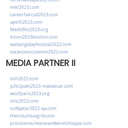
imkl2023.com
careerfaircsd2023.com
apsth2023.com
MedItRio2023.org
lcicon2023boston.com
waitangidayfestival2022.com
vacancesscolaires2022.com
MEDIA PARTNER II
isth2022.com
p2b2pabi2023-makassar.com
wocfparis2023.org
sinc2023.com
scdlqatar2022-qa.com
thecolumbiagrill.com
provisionscheeseandwineshoppe.com