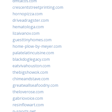
dmtacos.com
crescentstreetprinting.com
hornopizza.com
driveadragster.com
hematologa.com
lizaivanov.com
guesttinyhomes.com
home-plow-by-meyer.com
palatelatincuisine.com
blackdoglegacy.com
eatvivahouston.com
thebigshowok.com
chimeandstave.com
greatwallseafoodny.com
theloverose.com
gabriovoice.com
resinflowart.com
p-sports.net