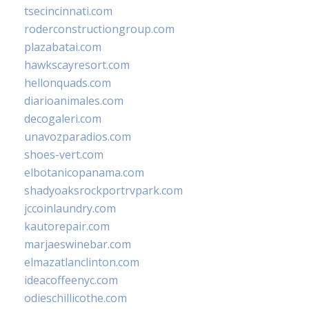
tsecincinnati.com
roderconstructiongroup.com
plazabatai.com
hawkscayresort.com
hellonquads.com
diarioanimales.com
decogaleri.com
unavozparadios.com
shoes-vert.com
elbotanicopanama.com
shadyoaksrockportrvpark.com
jccoinlaundry.com
kautorepair.com
marjaeswinebar.com
elmazatlanclinton.com
ideacoffeenyc.com
odieschillicothe.com