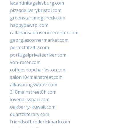
lacantinitagalesburg.com
pizzadeliverybristol.com
greenstarsmogcheck.com
happypawspl.com
callahansautoservicecenter.com
georgiascornermarket.com
perfectfit24-7.com
portugalprivatedriver.com
von-racer.com
coffeeshopcharleston.com
salon104mainstreet.com
alkaspringswater.com
318mainstreet8h.com
lovenailsspari.com
oakberry-kuwait.com
quartzliterary.com
friendsofbroderickpark.com