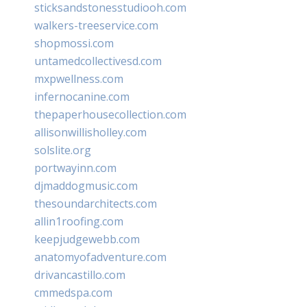
sticksandstonesstudiooh.com
walkers-treeservice.com
shopmossi.com
untamedcollectivesd.com
mxpwellness.com
infernocanine.com
thepaperhousecollection.com
allisonwillisholley.com
solslite.org
portwayinn.com
djmaddogmusic.com
thesoundarchitects.com
allin1roofing.com
keepjudgewebb.com
anatomyofadventure.com
drivancastillo.com
cmmedspa.com