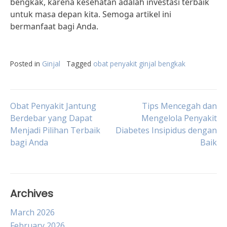
bengkak, karena kesehatan adalah investasi terbaik
untuk masa depan kita. Semoga artikel ini
bermanfaat bagi Anda.
Posted in
Ginjal
Tagged
obat penyakit ginjal bengkak
Post
Obat Penyakit Jantung
Tips Mencegah dan
Berdebar yang Dapat
Mengelola Penyakit
Menjadi Pilihan Terbaik
Diabetes Insipidus dengan
navigation
bagi Anda
Baik
Archives
March 2026
February 2026