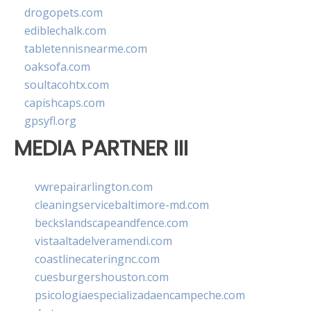
drogopets.com
ediblechalk.com
tabletennisnearme.com
oaksofa.com
soultacohtx.com
capishcaps.com
gpsyfl.org
MEDIA PARTNER III
vwrepairarlington.com
cleaningservicebaltimore-md.com
beckslandscapeandfence.com
vistaaltadelveramendi.com
coastlinecateringnc.com
cuesburgershouston.com
psicologiaespecializadaencampeche.com