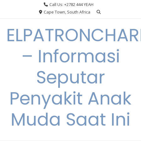
Skip
Call Us: +2782 444 YEAH
to
Cape Town, South Africa
content
ELPATRONCHA
– Informasi
Seputar
Penyakit Anak
Muda Saat Ini