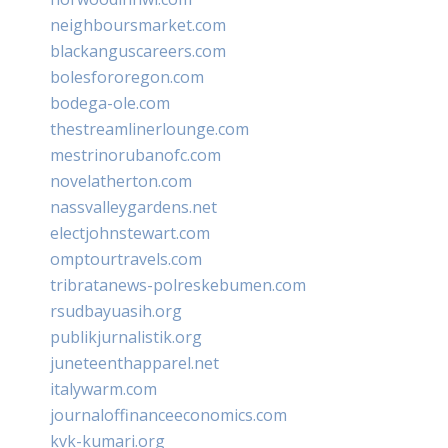
neighboursmarket.com
blackanguscareers.com
bolesfororegon.com
bodega-ole.com
thestreamlinerlounge.com
mestrinorubanofc.com
novelatherton.com
nassvalleygardens.net
electjohnstewart.com
omptourtravels.com
tribratanews-polreskebumen.com
rsudbayuasih.org
publikjurnalistik.org
juneteenthapparel.net
italywarm.com
journaloffinanceeconomics.com
kvk-kumari.org