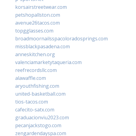
korsairstreetwear.com
petshopallston.com
avenue26tacos.com
topgglasses.com
broadmoornailsspacoloradosprings.com
missblackpasadena.com
anneskitchen.org
valenciamarketytaqueria.com
reefrecordsllc.com
alawaffle.com
aryouthfishing.com
united-basketball.com
tios-tacos.com
cafecito-satx.com
graduacionviu2023.com
pecanjackstogo.com
zengardendayspa.com