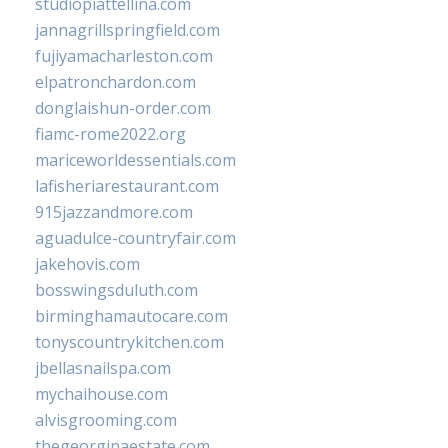
studiopiattellina.com
jannagrillspringfield.com
fujiyamacharleston.com
elpatronchardon.com
donglaishun-order.com
fiamc-rome2022.org
mariceworldessentials.com
lafisheriarestaurant.com
915jazzandmore.com
aguadulce-countryfair.com
jakehovis.com
bosswingsduluth.com
birminghamautocare.com
tonyscountrykitchen.com
jbellasnailspa.com
mychaihouse.com
alvisgrooming.com
thegeorginaestate.com