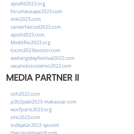
apsdfd2023.org
forumausape2023.com
imkl2023.com
careerfaircsd2023.com
apsth2023.com
MedItRio2023.org
lcicon2023boston.com
waitangidayfestival2022.com
vacancesscolaires2022.com
MEDIA PARTNER II
isth2022.com
p2b2pabi2023-makassar.com
wocfparis2023.org
sinc2023.com
scdlqatar2022-qa.com
thecolumbiagrill.com