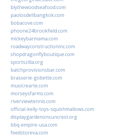
blythewoodseafood.com
paolosdelibangkok.com
bobacove.com
phoone24brookfield.com
mickeybarmama.com
roadwayconstructioninc.com
shopdragonflyboutique.com
sportszilla.org
batchprovisionsbar.com
brasserie-gobette.com
musicrearte.com
morseysfarms.com
riverviewtennis.com
official-kelly-toys-squishmallows.com
displaygardenonsuncrest.org
bbq-empire-usa.com
feedstoreva.com