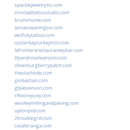
sparklejewelryinc.com
ironcladtattoostudio.com
bruinshome.com
annascleaningsvc.com
wolfcitytattoo.com
oysterbayturkeytrot.com
lafronterarestauranteybar.com
lilyandrosetearoom.com
olivesburgberrypatch.com
theslushkids.com
giobastian.com
glpascensori.com
rifloorepoxy.com
woolleymillingandpaving.com
uptonpvd.com
2troublegrill.com
casateranga.com