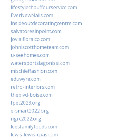
lifestylechauffeurservice.com
EverNewNails.com
insideoutdecoratingcentre.com
salvatoresinpoint.com
jovialfloralco.com
johnlscotthometeam.com
u-seehomes.com
watersportslagonissi.com
mischieffashion.com
eduwyre.com
retro-interiors.com
theblvd-boise.com
fpet2023.org
e-smart2022.org
ngrc2022.org
leesfamilyfoods.com
lewis-lewis-cpas.com