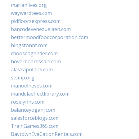
marianlives.org
waywardtees.com
pidfloorsexpress.com
bancodevenezuelaen.com
bettermoodfoodcorporation.com
hingstonnt.com
chooseagender.com
hoverboardssale.com
alaskapolitics.com
stsmp.org
manoelneves.com
mandelaeffectlibrary.com
roselynns.com
balanceyoganj.com
salesforceblogs.com
TrainGames365.com
BaytownEvaCationRentals.com