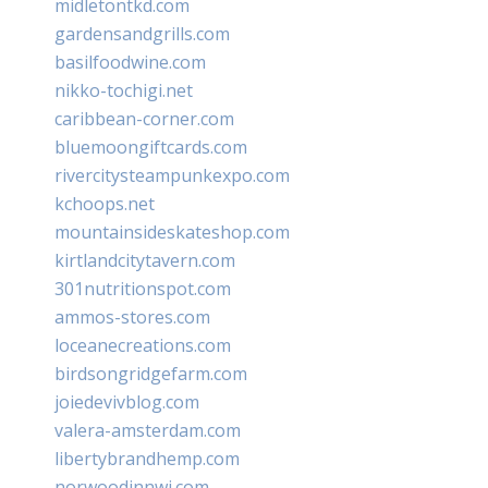
midletontkd.com
gardensandgrills.com
basilfoodwine.com
nikko-tochigi.net
caribbean-corner.com
bluemoongiftcards.com
rivercitysteampunkexpo.com
kchoops.net
mountainsideskateshop.com
kirtlandcitytavern.com
301nutritionspot.com
ammos-stores.com
loceanecreations.com
birdsongridgefarm.com
joiedevivblog.com
valera-amsterdam.com
libertybrandhemp.com
norwoodinnwi.com