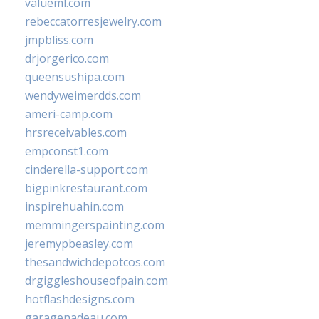
valueml.com
rebeccatorresjewelry.com
jmpbliss.com
drjorgerico.com
queensushipa.com
wendyweimerdds.com
ameri-camp.com
hrsreceivables.com
empconst1.com
cinderella-support.com
bigpinkrestaurant.com
inspirehuahin.com
memmingerspainting.com
jeremypbeasley.com
thesandwichdepotcos.com
drgiggleshouseofpain.com
hotflashdesigns.com
garagenadeau.com