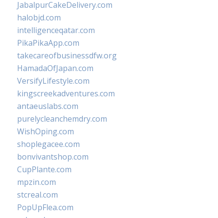
JabalpurCakeDelivery.com
halobjd.com
intelligenceqatar.com
PikaPikaApp.com
takecareofbusinessdfw.org
HamadaOfJapan.com
VersifyLifestyle.com
kingscreekadventures.com
antaeuslabs.com
purelycleanchemdry.com
WishOping.com
shoplegacee.com
bonvivantshop.com
CupPlante.com
mpzin.com
stcreal.com
PopUpFlea.com