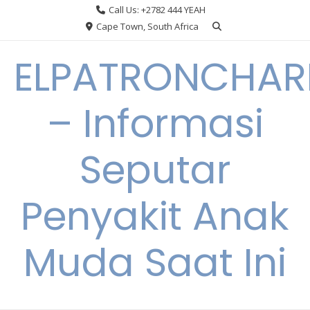
Skip
Call Us: +2782 444 YEAH
to
Cape Town, South Africa
content
ELPATRONCHA
– Informasi
Seputar
Penyakit Anak
Muda Saat Ini