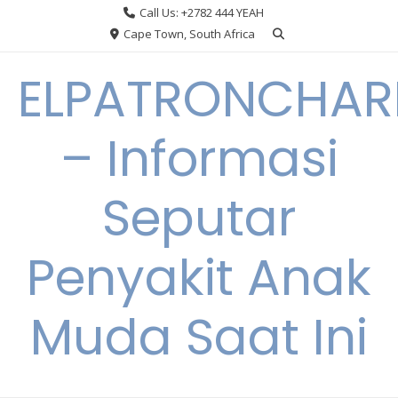
Skip
Call Us: +2782 444 YEAH
to
Cape Town, South Africa
content
ELPATRONCHA
– Informasi
Seputar
Penyakit Anak
Muda Saat Ini