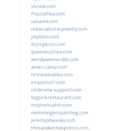
stcreal.com
PopUpFlea.com
valueml.com
rebeccatorresjewelry.com
jmpbliss.com
drjorgerico.com
queensushipa.com
wendyweimerdds.com
ameri-camp.com
hrsreceivables.com
empconst1.com
cinderella-support.com
bigpinkrestaurant.com
inspirehuahin.com
memmingerspainting.com
jeremypbeasley.com
thesandwichdepotcos.com