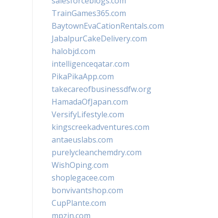
salesforceblogs.com
TrainGames365.com
BaytownEvaCationRentals.com
JabalpurCakeDelivery.com
halobjd.com
intelligenceqatar.com
PikaPikaApp.com
takecareofbusinessdfw.org
HamadaOfJapan.com
VersifyLifestyle.com
kingscreekadventures.com
antaeuslabs.com
purelycleanchemdry.com
WishOping.com
shoplegacee.com
bonvivantshop.com
CupPlante.com
mpzin.com