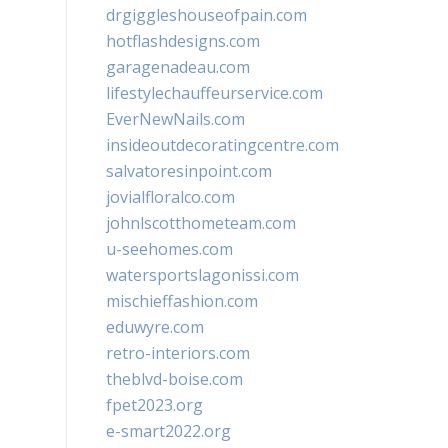
drgiggleshouseofpain.com
hotflashdesigns.com
garagenadeau.com
lifestylechauffeurservice.com
EverNewNails.com
insideoutdecoratingcentre.com
salvatoresinpoint.com
jovialfloralco.com
johnlscotthometeam.com
u-seehomes.com
watersportslagonissi.com
mischieffashion.com
eduwyre.com
retro-interiors.com
theblvd-boise.com
fpet2023.org
e-smart2022.org