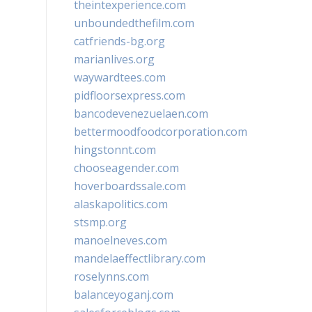
theintexperience.com
unboundedthefilm.com
catfriends-bg.org
marianlives.org
waywardtees.com
pidfloorsexpress.com
bancodevenezuelaen.com
bettermoodfoodcorporation.com
hingstonnt.com
chooseagender.com
hoverboardssale.com
alaskapolitics.com
stsmp.org
manoelneves.com
mandelaeffectlibrary.com
roselynns.com
balanceyoganj.com