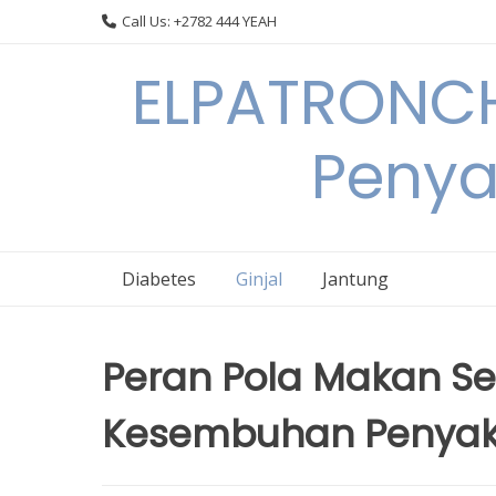
Skip
Call Us: +2782 444 YEAH
to
content
ELPATRONCH
Penya
Diabetes
Ginjal
Jantung
Peran Pola Makan Se
Kesembuhan Penyakit