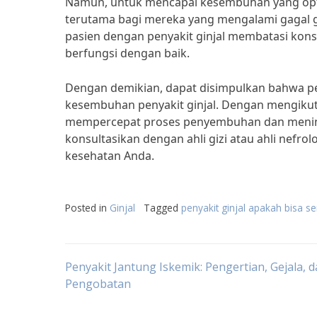
Namun, untuk mencapai kesembuhan yang opti
terutama bagi mereka yang mengalami gagal gin
pasien dengan penyakit ginjal membatasi kons
berfungsi dengan baik.
Dengan demikian, dapat disimpulkan bahwa pe
kesembuhan penyakit ginjal. Dengan mengikut
mempercepat proses penyembuhan dan meningk
konsultasikan dengan ahli gizi atau ahli nefr
kesehatan Anda.
Posted in
Ginjal
Tagged
penyakit ginjal apakah bisa 
Post
Penyakit Jantung Iskemik: Pengertian, Gejala, 
Pengobatan
navigation