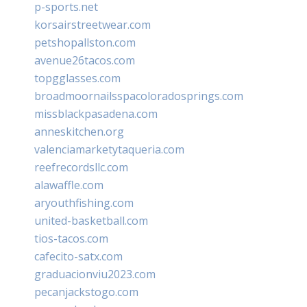
p-sports.net
korsairstreetwear.com
petshopallston.com
avenue26tacos.com
topgglasses.com
broadmoornailsspacoloradosprings.com
missblackpasadena.com
anneskitchen.org
valenciamarketytaqueria.com
reefrecordsllc.com
alawaffle.com
aryouthfishing.com
united-basketball.com
tios-tacos.com
cafecito-satx.com
graduacionviu2023.com
pecanjackstogo.com