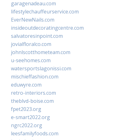
garagenadeau.com
lifestylechauffeurservice.com
EverNewNails.com
insideoutdecoratingcentre.com
salvatoresinpoint.com
jovialfloralco.com
johnlscotthometeam.com
u-seehomes.com
watersportslagonissi.com
mischieffashion.com
eduwyre.com
retro-interiors.com
theblvd-boise.com
fpet2023.org
e-smart2022.org
ngrc2022.org
leesfamilyfoods.com