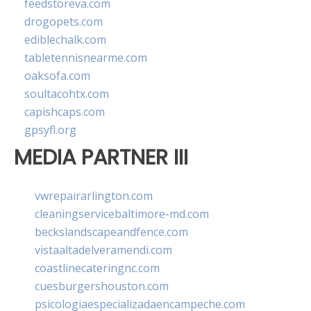
feedstoreva.com
drogopets.com
ediblechalk.com
tabletennisnearme.com
oaksofa.com
soultacohtx.com
capishcaps.com
gpsyfl.org
MEDIA PARTNER III
vwrepairarlington.com
cleaningservicebaltimore-md.com
beckslandscapeandfence.com
vistaaltadelveramendi.com
coastlinecateringnc.com
cuesburgershouston.com
psicologiaespecializadaencampeche.com