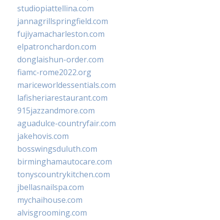
studiopiattellina.com
jannagrillspringfield.com
fujiyamacharleston.com
elpatronchardon.com
donglaishun-order.com
fiamc-rome2022.org
mariceworldessentials.com
lafisheriarestaurant.com
915jazzandmore.com
aguadulce-countryfair.com
jakehovis.com
bosswingsduluth.com
birminghamautocare.com
tonyscountrykitchen.com
jbellasnailspa.com
mychaihouse.com
alvisgrooming.com