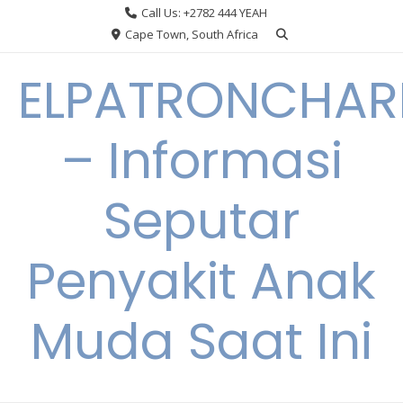
Skip
Call Us: +2782 444 YEAH
to
Cape Town, South Africa
content
ELPATRONCHA
– Informasi
Seputar
Penyakit Anak
Muda Saat Ini