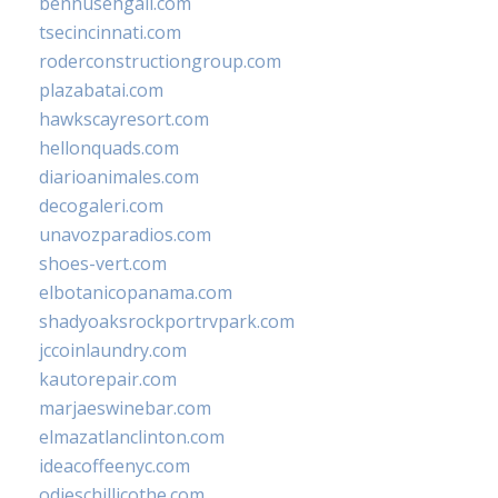
bennusehgall.com
tsecincinnati.com
roderconstructiongroup.com
plazabatai.com
hawkscayresort.com
hellonquads.com
diarioanimales.com
decogaleri.com
unavozparadios.com
shoes-vert.com
elbotanicopanama.com
shadyoaksrockportrvpark.com
jccoinlaundry.com
kautorepair.com
marjaeswinebar.com
elmazatlanclinton.com
ideacoffeenyc.com
odieschillicothe.com