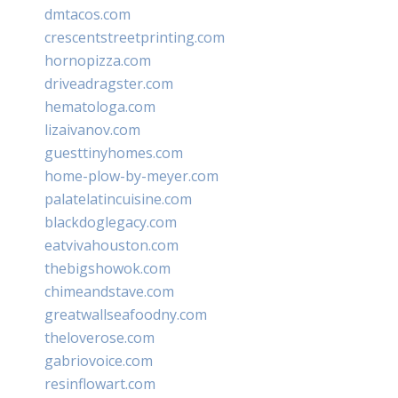
dmtacos.com
crescentstreetprinting.com
hornopizza.com
driveadragster.com
hematologa.com
lizaivanov.com
guesttinyhomes.com
home-plow-by-meyer.com
palatelatincuisine.com
blackdoglegacy.com
eatvivahouston.com
thebigshowok.com
chimeandstave.com
greatwallseafoodny.com
theloverose.com
gabriovoice.com
resinflowart.com