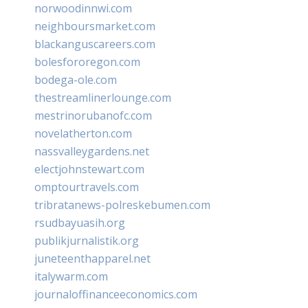
norwoodinnwi.com
neighboursmarket.com
blackanguscareers.com
bolesfororegon.com
bodega-ole.com
thestreamlinerlounge.com
mestrinorubanofc.com
novelatherton.com
nassvalleygardens.net
electjohnstewart.com
omptourtravels.com
tribratanews-polreskebumen.com
rsudbayuasih.org
publikjurnalistik.org
juneteenthapparel.net
italywarm.com
journaloffinanceeconomics.com