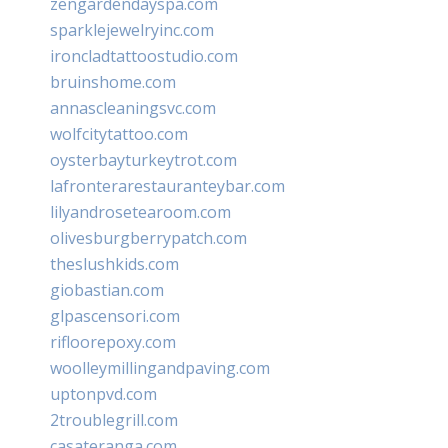
zengardendayspa.com
sparklejewelryinc.com
ironcladtattoostudio.com
bruinshome.com
annascleaningsvc.com
wolfcitytattoo.com
oysterbayturkeytrot.com
lafronterarestauranteybar.com
lilyandrosetearoom.com
olivesburgberrypatch.com
theslushkids.com
giobastian.com
glpascensori.com
rifloorepoxy.com
woolleymillingandpaving.com
uptonpvd.com
2troublegrill.com
casateranga.com