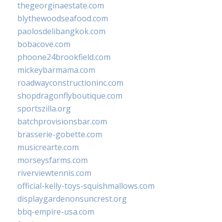
thegeorginaestate.com
blythewoodseafood.com
paolosdelibangkok.com
bobacove.com
phoone24brookfield.com
mickeybarmama.com
roadwayconstructioninc.com
shopdragonflyboutique.com
sportszilla.org
batchprovisionsbar.com
brasserie-gobette.com
musicrearte.com
morseysfarms.com
riverviewtennis.com
official-kelly-toys-squishmallows.com
displaygardenonsuncrest.org
bbq-empire-usa.com