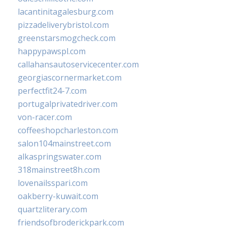
lacantinitagalesburg.com
pizzadeliverybristol.com
greenstarsmogcheck.com
happypawspl.com
callahansautoservicecenter.com
georgiascornermarket.com
perfectfit24-7.com
portugalprivatedriver.com
von-racer.com
coffeeshopcharleston.com
salon104mainstreet.com
alkaspringswater.com
318mainstreet8h.com
lovenailsspari.com
oakberry-kuwait.com
quartzliterary.com
friendsofbroderickpark.com