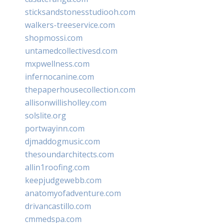
sticksandstonesstudiooh.com
walkers-treeservice.com
shopmossi.com
untamedcollectivesd.com
mxpwellness.com
infernocanine.com
thepaperhousecollection.com
allisonwillisholley.com
solslite.org
portwayinn.com
djmaddogmusic.com
thesoundarchitects.com
allin1roofing.com
keepjudgewebb.com
anatomyofadventure.com
drivancastillo.com
cmmedspa.com