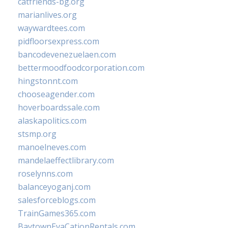
catfriends-bg.org
marianlives.org
waywardtees.com
pidfloorsexpress.com
bancodevenezuelaen.com
bettermoodfoodcorporation.com
hingstonnt.com
chooseagender.com
hoverboardssale.com
alaskapolitics.com
stsmp.org
manoelneves.com
mandelaeffectlibrary.com
roselynns.com
balanceyoganj.com
salesforceblogs.com
TrainGames365.com
BaytownEvaCationRentals.com