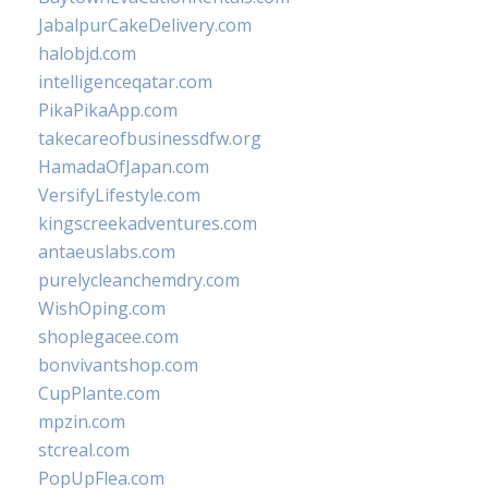
JabalpurCakeDelivery.com
halobjd.com
intelligenceqatar.com
PikaPikaApp.com
takecareofbusinessdfw.org
HamadaOfJapan.com
VersifyLifestyle.com
kingscreekadventures.com
antaeuslabs.com
purelycleanchemdry.com
WishOping.com
shoplegacee.com
bonvivantshop.com
CupPlante.com
mpzin.com
stcreal.com
PopUpFlea.com