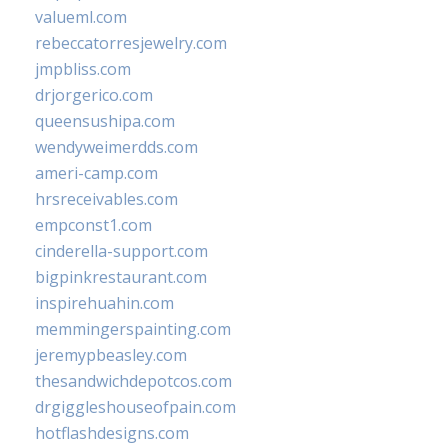
valueml.com
rebeccatorresjewelry.com
jmpbliss.com
drjorgerico.com
queensushipa.com
wendyweimerdds.com
ameri-camp.com
hrsreceivables.com
empconst1.com
cinderella-support.com
bigpinkrestaurant.com
inspirehuahin.com
memmingerspainting.com
jeremypbeasley.com
thesandwichdepotcos.com
drgiggleshouseofpain.com
hotflashdesigns.com