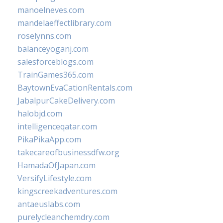
manoelneves.com
mandelaeffectlibrary.com
roselynns.com
balanceyoganj.com
salesforceblogs.com
TrainGames365.com
BaytownEvaCationRentals.com
JabalpurCakeDelivery.com
halobjd.com
intelligenceqatar.com
PikaPikaApp.com
takecareofbusinessdfw.org
HamadaOfJapan.com
VersifyLifestyle.com
kingscreekadventures.com
antaeuslabs.com
purelycleanchemdry.com