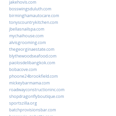
jakehovis.com
bosswingsduluth.com
birminghamautocare.com
tonyscountrykitchen.com
jbellasnailspa.com
mychaihouse.com
alvisgrooming.com
thegeorginaestate.com
blythewoodseafood.com
paolosdelibangkok.com
bobacove.com
phoone24brookfield.com
mickeybarmama.com
roadwayconstructioninc.com
shopdragonflyboutique.com
sportszilla.org
batchprovisionsbar.com