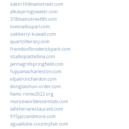
salon104mainstreet.com
alkaspringswater.com
318mainstreet8h.com
lovenailsspari.com
oakberry-kuwait.com
quartzliterary.com
friendsofbroderickpark.com
studiopiattellina.com
jannagrillspringfield.com
fujiyamacharleston.com
elpatronchardon.com
donglaishun-order.com
fiamc-rome2022.org
mariceworldessentials.com
lafisheriarestaurant.com
915jazzandmore.com
aguadulce-countryfair.com