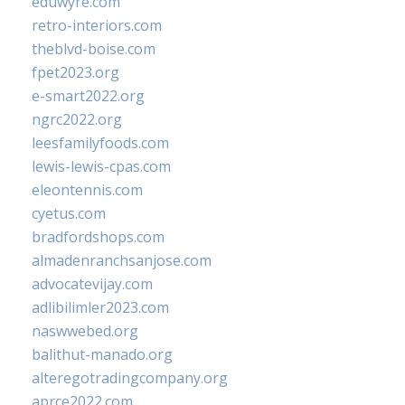
eduwyre.com
retro-interiors.com
theblvd-boise.com
fpet2023.org
e-smart2022.org
ngrc2022.org
leesfamilyfoods.com
lewis-lewis-cpas.com
eleontennis.com
cyetus.com
bradfordshops.com
almadenranchsanjose.com
advocatevijay.com
adlibilimler2023.com
naswwebed.org
balithut-manado.org
alteregotradingcompany.org
aprce2022.com