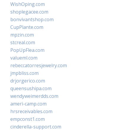
WishOping.com
shoplegacee.com
bonvivantshop.com
CupPlante.com
mpzin.com
stcreal.com
PopUpFlea.com
valueml.com
rebeccatorresjewelry.com
jmpbliss.com
drjorgerico.com
queensushipa.com
wendyweimerdds.com
ameri-camp.com
hrsreceivables.com
empconst1.com
cinderella-support.com