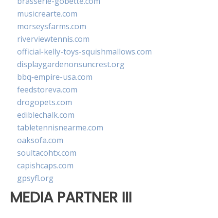
brasserie-gobette.com
musicrearte.com
morseysfarms.com
riverviewtennis.com
official-kelly-toys-squishmallows.com
displaygardenonsuncrest.org
bbq-empire-usa.com
feedstoreva.com
drogopets.com
ediblechalk.com
tabletennisnearme.com
oaksofa.com
soultacohtx.com
capishcaps.com
gpsyfl.org
MEDIA PARTNER III