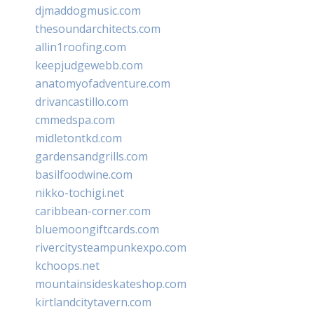
djmaddogmusic.com
thesoundarchitects.com
allin1roofing.com
keepjudgewebb.com
anatomyofadventure.com
drivancastillo.com
cmmedspa.com
midletontkd.com
gardensandgrills.com
basilfoodwine.com
nikko-tochigi.net
caribbean-corner.com
bluemoongiftcards.com
rivercitysteampunkexpo.com
kchoops.net
mountainsideskateshop.com
kirtlandcitytavern.com