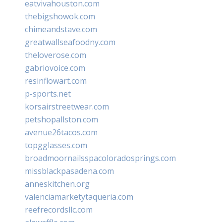
eatvivahouston.com
thebigshowok.com
chimeandstave.com
greatwallseafoodny.com
theloverose.com
gabriovoice.com
resinflowart.com
p-sports.net
korsairstreetwear.com
petshopallston.com
avenue26tacos.com
topgglasses.com
broadmoornailsspacoloradosprings.com
missblackpasadena.com
anneskitchen.org
valenciamarketytaqueria.com
reefrecordsllc.com