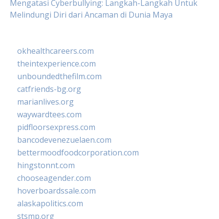
Mengatasi Cyberbullying: Langkah-Langkah Untuk
Melindungi Diri dari Ancaman di Dunia Maya
okhealthcareers.com
theintexperience.com
unboundedthefilm.com
catfriends-bg.org
marianlives.org
waywardtees.com
pidfloorsexpress.com
bancodevenezuelaen.com
bettermoodfoodcorporation.com
hingstonnt.com
chooseagender.com
hoverboardssale.com
alaskapolitics.com
stsmp.org