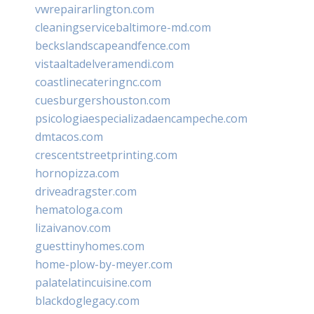
vwrepairarlington.com
cleaningservicebaltimore-md.com
beckslandscapeandfence.com
vistaaltadelveramendi.com
coastlinecateringnc.com
cuesburgershouston.com
psicologiaespecializadaencampeche.com
dmtacos.com
crescentstreetprinting.com
hornopizza.com
driveadragster.com
hematologa.com
lizaivanov.com
guesttinyhomes.com
home-plow-by-meyer.com
palatelatincuisine.com
blackdoglegacy.com