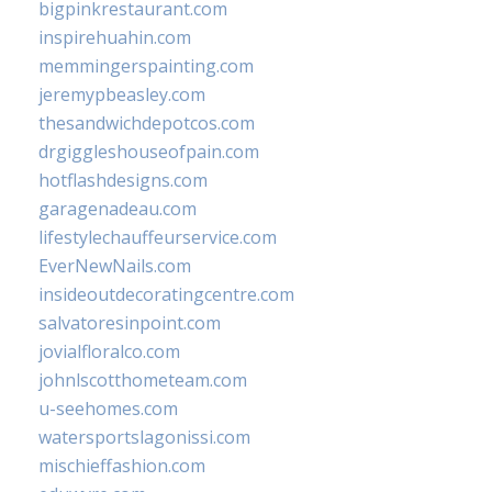
bigpinkrestaurant.com
inspirehuahin.com
memmingerspainting.com
jeremypbeasley.com
thesandwichdepotcos.com
drgiggleshouseofpain.com
hotflashdesigns.com
garagenadeau.com
lifestylechauffeurservice.com
EverNewNails.com
insideoutdecoratingcentre.com
salvatoresinpoint.com
jovialfloralco.com
johnlscotthometeam.com
u-seehomes.com
watersportslagonissi.com
mischieffashion.com