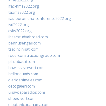
klivet2022.org
ifac-hms2022.org
taoms2022.org
iias-euromena-conference2022.org
ivd2022.org
csity2022.org
ibsarstudyabroad.com
bennusehgall.com
tsecincinnati.com
roderconstructiongroup.com
plazabatai.com
hawkscayresort.com
hellonquads.com
diarioanimales.com
decogaleri.com
unavozparadios.com
shoes-vert.com
elbotanicopanama.com