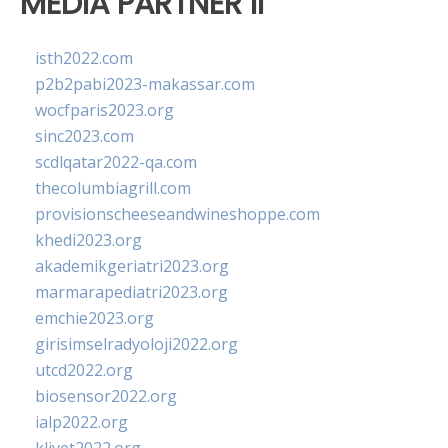
MEDIA PARTNER II
isth2022.com
p2b2pabi2023-makassar.com
wocfparis2023.org
sinc2023.com
scdlqatar2022-qa.com
thecolumbiagrill.com
provisionscheeseandwineshoppe.com
khedi2023.org
akademikgeriatri2023.org
marmarapediatri2023.org
emchie2023.org
girisimselradyoloji2022.org
utcd2022.org
biosensor2022.org
ialp2022.org