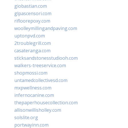
giobastian.com
glpascensori.com
rifloorepoxy.com
woolleymillingandpaving.com
uptonpvd.com
2troublegrill.com
casateranga.com
sticksandstonesstudiooh.com
walkers-treeservice.com
shopmossi.com
untamedcollectivesd.com
mxpwellness.com
infernocanine.com
thepaperhousecollection.com
allisonwillisholley.com
solslite.org
portwayinn.com