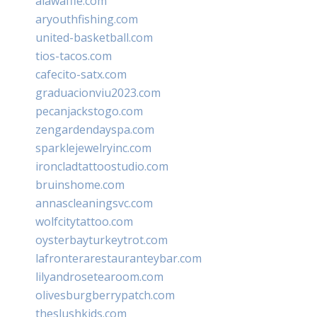
alawaffle.com
aryouthfishing.com
united-basketball.com
tios-tacos.com
cafecito-satx.com
graduacionviu2023.com
pecanjackstogo.com
zengardendayspa.com
sparklejewelryinc.com
ironcladtattoostudio.com
bruinshome.com
annascleaningsvc.com
wolfcitytattoo.com
oysterbayturkeytrot.com
lafronterarestauranteybar.com
lilyandrosetearoom.com
olivesburgberrypatch.com
theslushkids.com