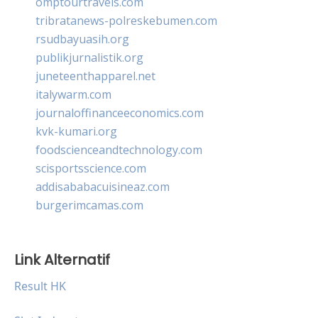
omptourtravels.com
tribratanews-polreskebumen.com
rsudbayuasih.org
publikjurnalistik.org
juneteenthapparel.net
italywarm.com
journaloffinanceeconomics.com
kvk-kumari.org
foodscienceandtechnology.com
scisportsscience.com
addisababacuisineaz.com
burgerimcamas.com
Link Alternatif
Result HK