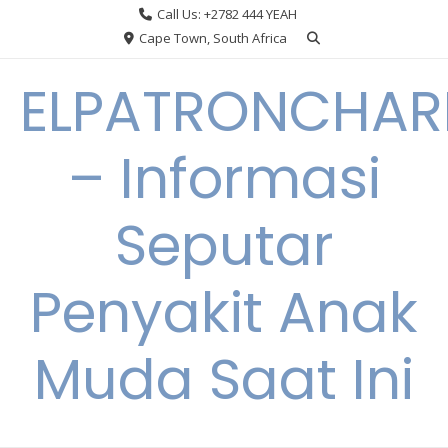
Skip
Call Us: +2782 444 YEAH
to
Cape Town, South Africa
content
ELPATRONCHA
– Informasi
Seputar
Penyakit Anak
Muda Saat Ini