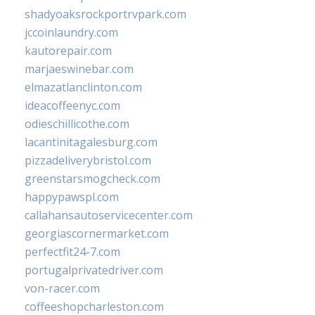
shadyoaksrockportrvpark.com
jccoinlaundry.com
kautorepair.com
marjaeswinebar.com
elmazatlanclinton.com
ideacoffeenyc.com
odieschillicothe.com
lacantinitagalesburg.com
pizzadeliverybristol.com
greenstarsmogcheck.com
happypawspl.com
callahansautoservicecenter.com
georgiascornermarket.com
perfectfit24-7.com
portugalprivatedriver.com
von-racer.com
coffeeshopcharleston.com