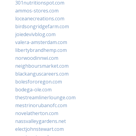
301nutritionspot.com
ammos-stores.com
loceanecreations.com
birdsongridgefarm.com
joiedevivblog.com
valera-amsterdam.com
libertybrandhemp.com
norwoodinnwi.com
neighboursmarket.com
blackanguscareers.com
bolesfororegon.com
bodega-ole.com
thestreamlinerlounge.com
mestrinorubanofc.com
novelatherton.com
nassvalleygardens.net
electjohnstewart.com