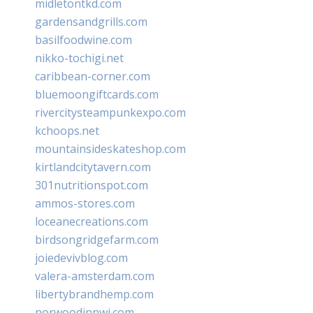
midletontkd.com
gardensandgrills.com
basilfoodwine.com
nikko-tochigi.net
caribbean-corner.com
bluemoongiftcards.com
rivercitysteampunkexpo.com
kchoops.net
mountainsideskateshop.com
kirtlandcitytavern.com
301nutritionspot.com
ammos-stores.com
loceanecreations.com
birdsongridgefarm.com
joiedevivblog.com
valera-amsterdam.com
libertybrandhemp.com
norwoodinnwi.com