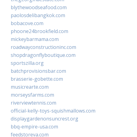
blythewoodseafood.com
paolosdelibangkok.com
bobacove.com
phoone24brookfield.com
mickeybarmama.com
roadwayconstructioninc.com
shopdragonflyboutique.com
sportszilla.org
batchprovisionsbar.com
brasserie-gobette.com
musicrearte.com
morseysfarms.com
riverviewtennis.com
official-kelly-toys-squishmallows.com
displaygardenonsuncrest.org
bbq-empire-usa.com
feedstoreva.com