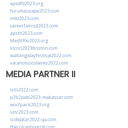
apsdfd2023.org
forumausape2023.com
imkl2023.com
careerfaircsd2023.com
apsth2023.com
MedItRio2023.org
lcicon2023boston.com
waitangidayfestival2022.com
vacancesscolaires2022.com
MEDIA PARTNER II
isth2022.com
p2b2pabi2023-makassar.com
wocfparis2023.org
sinc2023.com
scdlqatar2022-qa.com
thecolumbiagrill.com