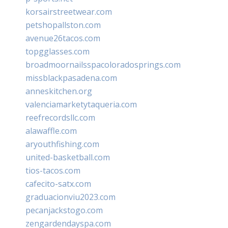
korsairstreetwear.com
petshopallston.com
avenue26tacos.com
topgglasses.com
broadmoornailsspacoloradosprings.com
missblackpasadena.com
anneskitchen.org
valenciamarketytaqueria.com
reefrecordsllc.com
alawaffle.com
aryouthfishing.com
united-basketball.com
tios-tacos.com
cafecito-satx.com
graduacionviu2023.com
pecanjackstogo.com
zengardendayspa.com