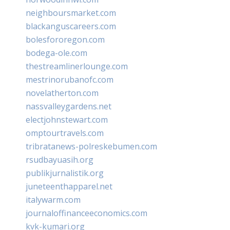
neighboursmarket.com
blackanguscareers.com
bolesfororegon.com
bodega-ole.com
thestreamlinerlounge.com
mestrinorubanofc.com
novelatherton.com
nassvalleygardens.net
electjohnstewart.com
omptourtravels.com
tribratanews-polreskebumen.com
rsudbayuasih.org
publikjurnalistik.org
juneteenthapparel.net
italywarm.com
journaloffinanceeconomics.com
kvk-kumari.org