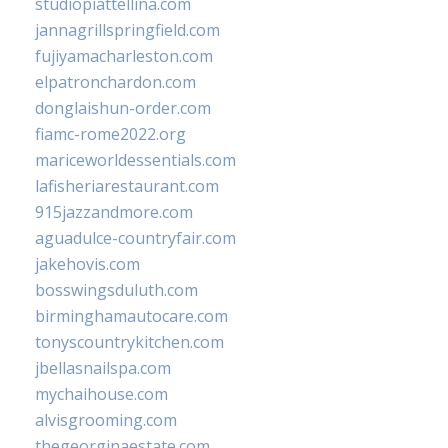
studiopiattellina.com
jannagrillspringfield.com
fujiyamacharleston.com
elpatronchardon.com
donglaishun-order.com
fiamc-rome2022.org
mariceworldessentials.com
lafisheriarestaurant.com
915jazzandmore.com
aguadulce-countryfair.com
jakehovis.com
bosswingsduluth.com
birminghamautocare.com
tonyscountrykitchen.com
jbellasnailspa.com
mychaihouse.com
alvisgrooming.com
thegeorginaestate.com