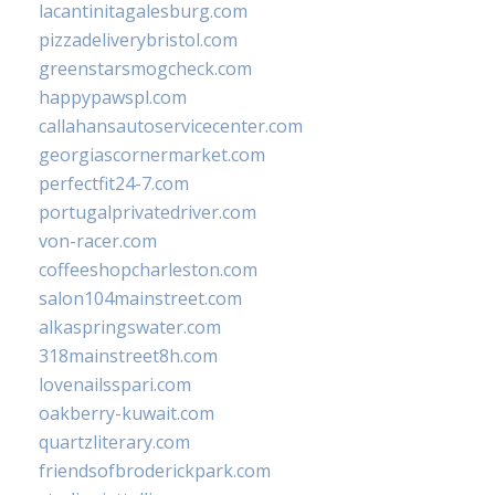
lacantinitagalesburg.com
pizzadeliverybristol.com
greenstarsmogcheck.com
happypawspl.com
callahansautoservicecenter.com
georgiascornermarket.com
perfectfit24-7.com
portugalprivatedriver.com
von-racer.com
coffeeshopcharleston.com
salon104mainstreet.com
alkaspringswater.com
318mainstreet8h.com
lovenailsspari.com
oakberry-kuwait.com
quartzliterary.com
friendsofbroderickpark.com