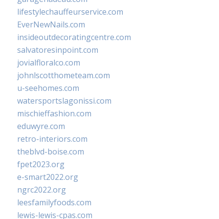
lifestylechauffeurservice.com
EverNewNails.com
insideoutdecoratingcentre.com
salvatoresinpoint.com
jovialfloralco.com
johnlscotthometeam.com
u-seehomes.com
watersportslagonissi.com
mischieffashion.com
eduwyre.com
retro-interiors.com
theblvd-boise.com
fpet2023.org
e-smart2022.org
ngrc2022.org
leesfamilyfoods.com
lewis-lewis-cpas.com