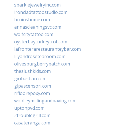
sparklejewelryinc.com
ironcladtattoostudio.com
bruinshome.com
annascleaningsvc.com
wolfcitytattoo.com
oysterbayturkeytrot.com
lafronterarestauranteybar.com
lilyandrosetearoom.com
olivesburgberrypatch.com
theslushkids.com
giobastian.com
glpascensori.com
rifloorepoxy.com
woolleymillingandpaving.com
uptonpvd.com
2troublegrill.com
casateranga.com