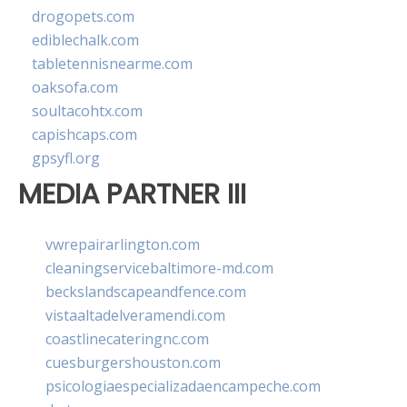
drogopets.com
ediblechalk.com
tabletennisnearme.com
oaksofa.com
soultacohtx.com
capishcaps.com
gpsyfl.org
MEDIA PARTNER III
vwrepairarlington.com
cleaningservicebaltimore-md.com
beckslandscapeandfence.com
vistaaltadelveramendi.com
coastlinecateringnc.com
cuesburgershouston.com
psicologiaespecializadaencampeche.com