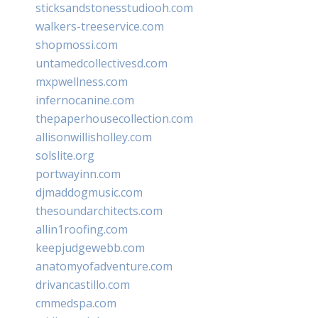
sticksandstonesstudiooh.com
walkers-treeservice.com
shopmossi.com
untamedcollectivesd.com
mxpwellness.com
infernocanine.com
thepaperhousecollection.com
allisonwillisholley.com
solslite.org
portwayinn.com
djmaddogmusic.com
thesoundarchitects.com
allin1roofing.com
keepjudgewebb.com
anatomyofadventure.com
drivancastillo.com
cmmedspa.com