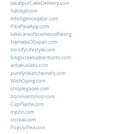
JabalpurCakeDelivery.com
halobjd.com
intelligenceqatar.com
PikaPikaApp.com
takecareofbusinessdfw.org
HamadaOfJapan.com
VersifyLifestyle.com
kingscreekadventures.com
antaeuslabs.com
purelycleanchemdry.com
WishOping.com
shoplegacee.com
bonvivantshop.com
CupPlante.com
mpzin.com
stcreal.com
PopUpFlea.com