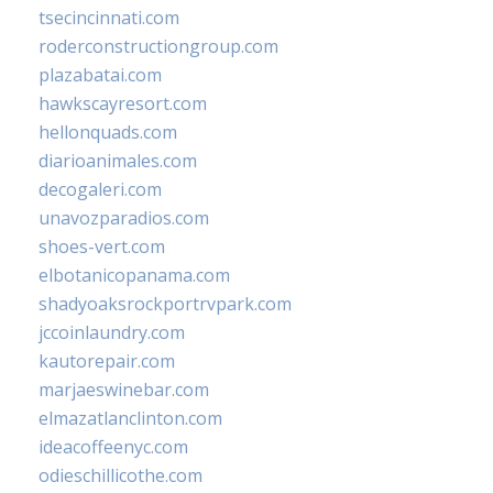
tsecincinnati.com
roderconstructiongroup.com
plazabatai.com
hawkscayresort.com
hellonquads.com
diarioanimales.com
decogaleri.com
unavozparadios.com
shoes-vert.com
elbotanicopanama.com
shadyoaksrockportrvpark.com
jccoinlaundry.com
kautorepair.com
marjaeswinebar.com
elmazatlanclinton.com
ideacoffeenyc.com
odieschillicothe.com