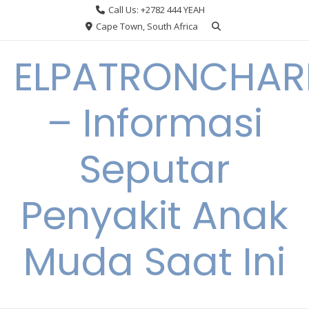
Skip
Call Us: +2782 444 YEAH
to
Cape Town, South Africa
content
ELPATRONCHA
– Informasi
Seputar
Penyakit Anak
Muda Saat Ini