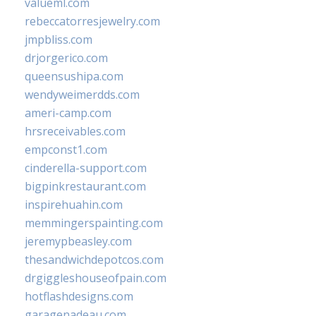
valueml.com
rebeccatorresjewelry.com
jmpbliss.com
drjorgerico.com
queensushipa.com
wendyweimerdds.com
ameri-camp.com
hrsreceivables.com
empconst1.com
cinderella-support.com
bigpinkrestaurant.com
inspirehuahin.com
memmingerspainting.com
jeremypbeasley.com
thesandwichdepotcos.com
drgiggleshouseofpain.com
hotflashdesigns.com
garagenadeau.com