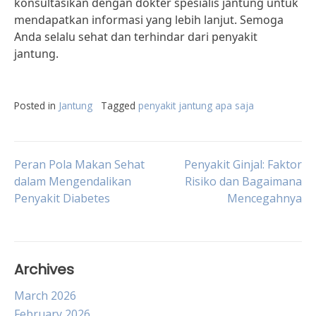
konsultasikan dengan dokter spesialis jantung untuk
mendapatkan informasi yang lebih lanjut. Semoga
Anda selalu sehat dan terhindar dari penyakit
jantung.
Posted in
Jantung
Tagged
penyakit jantung apa saja
Post
Peran Pola Makan Sehat
Penyakit Ginjal: Faktor
dalam Mengendalikan
Risiko dan Bagaimana
Penyakit Diabetes
Mencegahnya
navigation
Archives
March 2026
February 2026