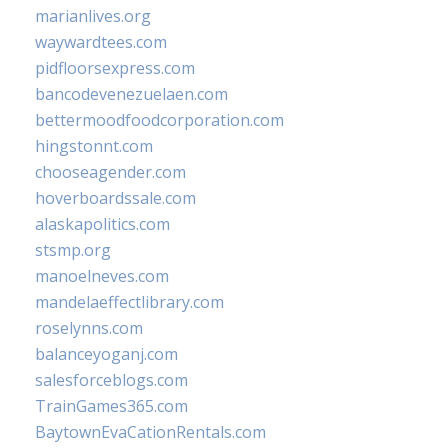
marianlives.org
waywardtees.com
pidfloorsexpress.com
bancodevenezuelaen.com
bettermoodfoodcorporation.com
hingstonnt.com
chooseagender.com
hoverboardssale.com
alaskapolitics.com
stsmp.org
manoelneves.com
mandelaeffectlibrary.com
roselynns.com
balanceyoganj.com
salesforceblogs.com
TrainGames365.com
BaytownEvaCationRentals.com