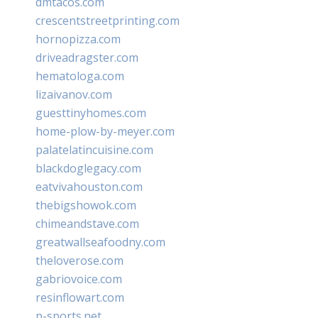
dmtacos.com
crescentstreetprinting.com
hornopizza.com
driveadragster.com
hematologa.com
lizaivanov.com
guesttinyhomes.com
home-plow-by-meyer.com
palatelatincuisine.com
blackdoglegacy.com
eatvivahouston.com
thebigshowok.com
chimeandstave.com
greatwallseafoodny.com
theloverose.com
gabriovoice.com
resinflowart.com
p-sports.net