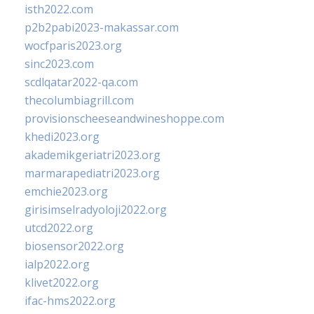
isth2022.com
p2b2pabi2023-makassar.com
wocfparis2023.org
sinc2023.com
scdlqatar2022-qa.com
thecolumbiagrill.com
provisionscheeseandwineshoppe.com
khedi2023.org
akademikgeriatri2023.org
marmarapediatri2023.org
emchie2023.org
girisimselradyoloji2022.org
utcd2022.org
biosensor2022.org
ialp2022.org
klivet2022.org
ifac-hms2022.org