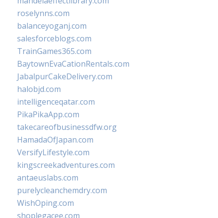
mandelaeffectlibrary.com
roselynns.com
balanceyoganj.com
salesforceblogs.com
TrainGames365.com
BaytownEvaCationRentals.com
JabalpurCakeDelivery.com
halobjd.com
intelligenceqatar.com
PikaPikaApp.com
takecareofbusinessdfw.org
HamadaOfJapan.com
VersifyLifestyle.com
kingscreekadventures.com
antaeuslabs.com
purelycleanchemdry.com
WishOping.com
shoplegacee.com