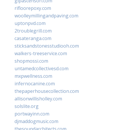
glpascensori.com
rifloorepoxy.com
woolleymillingandpaving.com
uptonpvd.com
2troublegrill.com
casateranga.com
sticksandstonesstudiooh.com
walkers-treeservice.com
shopmossi.com
untamedcollectivesd.com
mxpwellness.com
infernocanine.com
thepaperhousecollection.com
allisonwillisholley.com
solslite.org
portwayinn.com
djmaddogmusic.com
thesoundarchitects.com