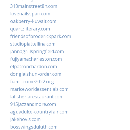
318mainstreet8h.com
lovenailsspari.com
oakberry-kuwait.com
quartzliterary.com
friendsofbroderickpark.com
studiopiattellina.com
jannagrillspringfield.com
fujiyamacharleston.com
elpatronchardon.com
donglaishun-order.com
fiamc-rome2022.org
mariceworldessentials.com
lafisheriarestaurant.com
915jazzandmore.com
aguadulce-countryfair.com
jakehovis.com
bosswingsduluth.com