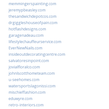
memmingerspainting.com
jeremypbeasley.com
thesandwichdepotcos.com
drgiggleshouseofpain.com
hotflashdesigns.com
garagenadeau.com
lifestylechauffeurservice.com
EverNewNails.com
insideoutdecoratingcentre.com
salvatoresinpoint.com
jovialfloralco.com
johnlscotthometeam.com
u-seehomes.com
watersportslagonissi.com
mischieffashion.com
eduwyre.com
retro-interiors.com