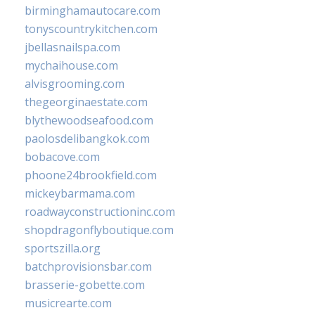
birminghamautocare.com
tonyscountrykitchen.com
jbellasnailspa.com
mychaihouse.com
alvisgrooming.com
thegeorginaestate.com
blythewoodseafood.com
paolosdelibangkok.com
bobacove.com
phoone24brookfield.com
mickeybarmama.com
roadwayconstructioninc.com
shopdragonflyboutique.com
sportszilla.org
batchprovisionsbar.com
brasserie-gobette.com
musicrearte.com