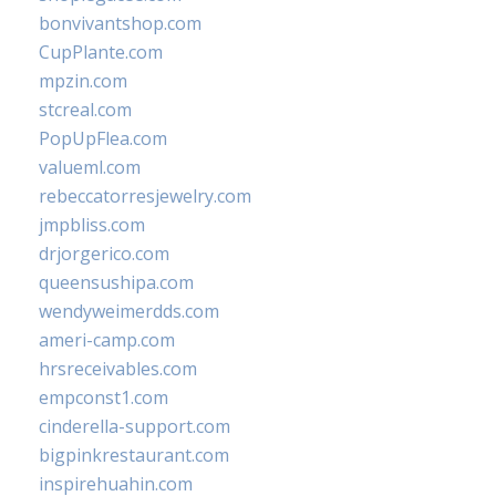
bonvivantshop.com
CupPlante.com
mpzin.com
stcreal.com
PopUpFlea.com
valueml.com
rebeccatorresjewelry.com
jmpbliss.com
drjorgerico.com
queensushipa.com
wendyweimerdds.com
ameri-camp.com
hrsreceivables.com
empconst1.com
cinderella-support.com
bigpinkrestaurant.com
inspirehuahin.com