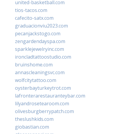
united-basketball.com
tios-tacos.com
cafecito-satx.com
graduacionviu2023.com
pecanjackstogo.com
zengardendayspa.com
sparklejewelryinc.com
ironcladtattoostudio.com
bruinshome.com
annascleaningsvc.com
wolfcitytattoo.com
oysterbayturkeytrot.com
lafronterarestauranteybar.com
lilyandrosetearoom.com
olivesburgberrypatch.com
theslushkids.com
giobastian.com