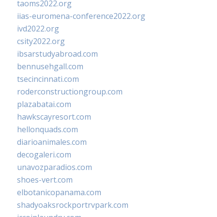
taoms2022.org
iias-euromena-conference2022.org
ivd2022.org
csity2022.org
ibsarstudyabroad.com
bennusehgall.com
tsecincinnati.com
roderconstructiongroup.com
plazabatai.com
hawkscayresort.com
hellonquads.com
diarioanimales.com
decogaleri.com
unavozparadios.com
shoes-vert.com
elbotanicopanama.com
shadyoaksrockportrvpark.com