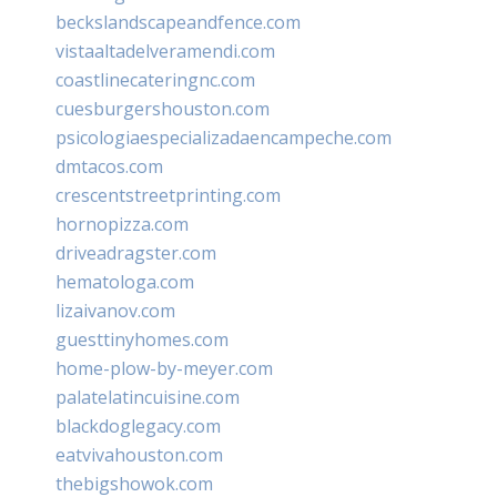
beckslandscapeandfence.com
vistaaltadelveramendi.com
coastlinecateringnc.com
cuesburgershouston.com
psicologiaespecializadaencampeche.com
dmtacos.com
crescentstreetprinting.com
hornopizza.com
driveadragster.com
hematologa.com
lizaivanov.com
guesttinyhomes.com
home-plow-by-meyer.com
palatelatincuisine.com
blackdoglegacy.com
eatvivahouston.com
thebigshowok.com