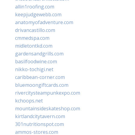
allin1roofing.com
keepjudgewebb.com
anatomyofadventure.com
drivancastillo.com
cmmedspa.com
midletontkd.com
gardensandgrills.com
basilfoodwine.com
nikko-tochigi.net
caribbean-corner.com
bluemoongiftcards.com
rivercitysteampunkexpo.com
kchoops.net
mountainsideskateshop.com
kirtlandcitytavern.com
301nutritionspot.com
ammos-stores.com