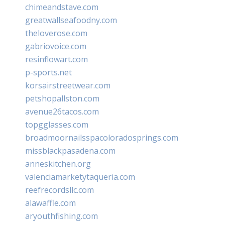
chimeandstave.com
greatwallseafoodny.com
theloverose.com
gabriovoice.com
resinflowart.com
p-sports.net
korsairstreetwear.com
petshopallston.com
avenue26tacos.com
topgglasses.com
broadmoornailsspacoloradosprings.com
missblackpasadena.com
anneskitchen.org
valenciamarketytaqueria.com
reefrecordsllc.com
alawaffle.com
aryouthfishing.com