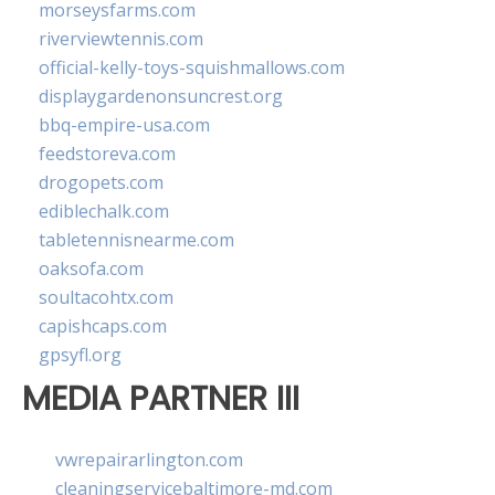
morseysfarms.com
riverviewtennis.com
official-kelly-toys-squishmallows.com
displaygardenonsuncrest.org
bbq-empire-usa.com
feedstoreva.com
drogopets.com
ediblechalk.com
tabletennisnearme.com
oaksofa.com
soultacohtx.com
capishcaps.com
gpsyfl.org
MEDIA PARTNER III
vwrepairarlington.com
cleaningservicebaltimore-md.com