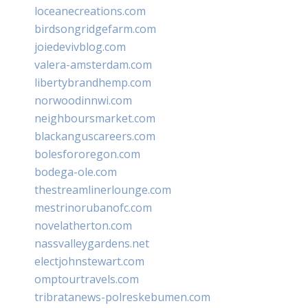
loceanecreations.com
birdsongridgefarm.com
joiedevivblog.com
valera-amsterdam.com
libertybrandhemp.com
norwoodinnwi.com
neighboursmarket.com
blackanguscareers.com
bolesfororegon.com
bodega-ole.com
thestreamlinerlounge.com
mestrinorubanofc.com
novelatherton.com
nassvalleygardens.net
electjohnstewart.com
omptourtravels.com
tribratanews-polreskebumen.com