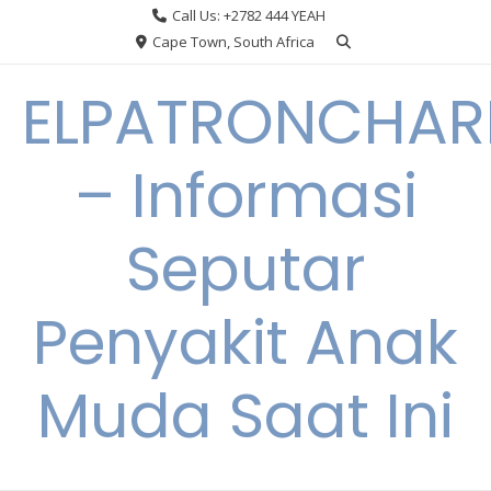
Skip
Call Us: +2782 444 YEAH
to
Cape Town, South Africa
content
ELPATRONCHA
– Informasi
Seputar
Penyakit Anak
Muda Saat Ini