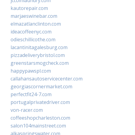
jccoinlaundry.com
kautorepair.com
marjaeswinebar.com
elmazatlanclinton.com
ideacoffeenyc.com
odieschillicothe.com
lacantinitagalesburg.com
pizzadeliverybristol.com
greenstarsmogcheck.com
happypawspl.com
callahansautoservicecenter.com
georgiascornermarket.com
perfectfit24-7.com
portugalprivatedriver.com
von-racer.com
coffeeshopcharleston.com
salon104mainstreet.com
alkaspringswater.com