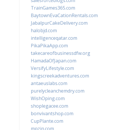
salesforceblogs.com
TrainGames365.com
BaytownEvaCationRentals.com
JabalpurCakeDelivery.com
halobjd.com
intelligenceqatar.com
PikaPikaApp.com
takecareofbusinessdfw.org
HamadaOfJapan.com
VersifyLifestyle.com
kingscreekadventures.com
antaeuslabs.com
purelycleanchemdry.com
WishOping.com
shoplegacee.com
bonvivantshop.com
CupPlante.com
mpzin.com