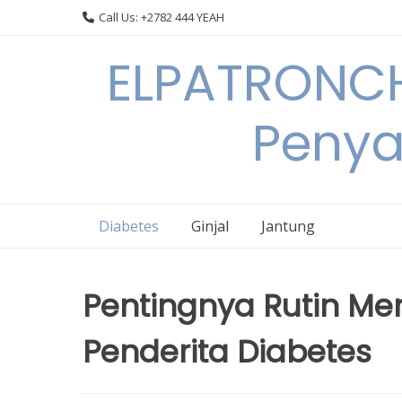
Skip
Call Us: +2782 444 YEAH
to
content
ELPATRONCH
Penya
Diabetes
Ginjal
Jantung
Pentingnya Rutin Me
Penderita Diabetes