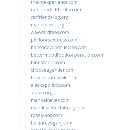
theintexperience.com
unboundedthefilm.com
catfriends-bg.org
marianlives.org
waywardtees.com
pidfloorsexpress.com
bancodevenezuelaen.com
bettermoodfoodcorporation.com
hingstonnt.com
chooseagender.com
hoverboardssale.com
alaskapolitics.com
stsmp.org
manoelneves.com
mandelaeffectlibrary.com
roselynns.com
balanceyoganj.com