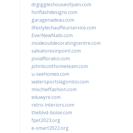
drgiggleshouseofpain.com
hotflashdesigns.com
garagenadeau.com
lifestylechauffeurservice.com
EverNewNails.com
insideoutdecoratingcentre.com
salvatoresinpoint.com
jovialfloralco.com
johnlscotthometeam.com
u-seehomes.com
watersportslagonissi.com
mischieffashion.com
eduwyre.com
retro-interiors.com
theblvd-boise.com
fpet2023.org
e-smart2022.org