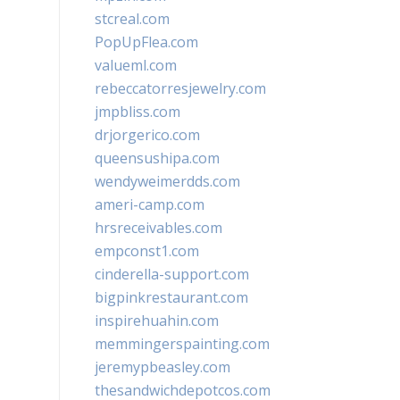
stcreal.com
PopUpFlea.com
valueml.com
rebeccatorresjewelry.com
jmpbliss.com
drjorgerico.com
queensushipa.com
wendyweimerdds.com
ameri-camp.com
hrsreceivables.com
empconst1.com
cinderella-support.com
bigpinkrestaurant.com
inspirehuahin.com
memmingerspainting.com
jeremypbeasley.com
thesandwichdepotcos.com