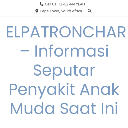
Skip
Call Us: +2782 444 YEAH
to
Cape Town, South Africa
content
ELPATRONCHA
– Informasi
Seputar
Penyakit Anak
Muda Saat Ini