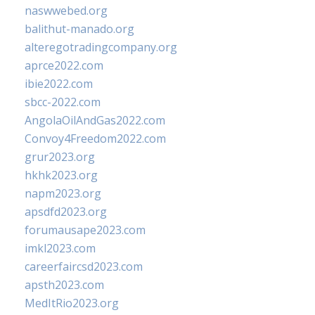
naswwebed.org
balithut-manado.org
alteregotradingcompany.org
aprce2022.com
ibie2022.com
sbcc-2022.com
AngolaOilAndGas2022.com
Convoy4Freedom2022.com
grur2023.org
hkhk2023.org
napm2023.org
apsdfd2023.org
forumausape2023.com
imkl2023.com
careerfaircsd2023.com
apsth2023.com
MedItRio2023.org