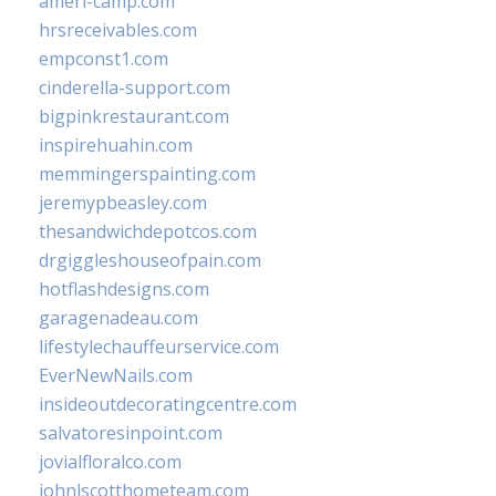
ameri-camp.com
hrsreceivables.com
empconst1.com
cinderella-support.com
bigpinkrestaurant.com
inspirehuahin.com
memmingerspainting.com
jeremypbeasley.com
thesandwichdepotcos.com
drgiggleshouseofpain.com
hotflashdesigns.com
garagenadeau.com
lifestylechauffeurservice.com
EverNewNails.com
insideoutdecoratingcentre.com
salvatoresinpoint.com
jovialfloralco.com
johnlscotthometeam.com