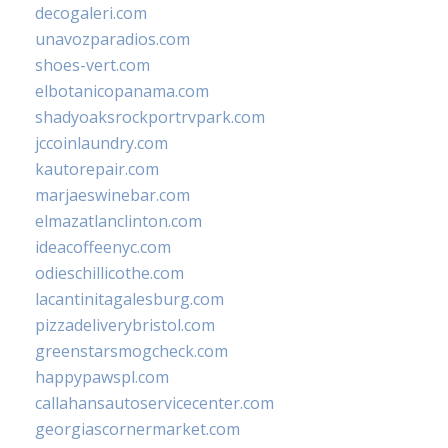
decogaleri.com
unavozparadios.com
shoes-vert.com
elbotanicopanama.com
shadyoaksrockportrvpark.com
jccoinlaundry.com
kautorepair.com
marjaeswinebar.com
elmazatlanclinton.com
ideacoffeenyc.com
odieschillicothe.com
lacantinitagalesburg.com
pizzadeliverybristol.com
greenstarsmogcheck.com
happypawspl.com
callahansautoservicecenter.com
georgiascornermarket.com