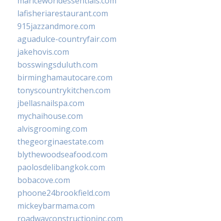
mariceworldessentials.com
lafisheriarestaurant.com
915jazzandmore.com
aguadulce-countryfair.com
jakehovis.com
bosswingsduluth.com
birminghamautocare.com
tonyscountrykitchen.com
jbellasnailspa.com
mychaihouse.com
alvisgrooming.com
thegeorginaestate.com
blythewoodseafood.com
paolosdelibangkok.com
bobacove.com
phoone24brookfield.com
mickeybarmama.com
roadwayconstructioninc.com