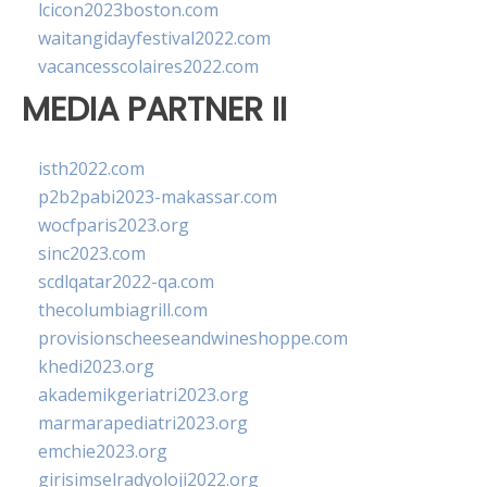
lcicon2023boston.com
waitangidayfestival2022.com
vacancesscolaires2022.com
MEDIA PARTNER II
isth2022.com
p2b2pabi2023-makassar.com
wocfparis2023.org
sinc2023.com
scdlqatar2022-qa.com
thecolumbiagrill.com
provisionscheeseandwineshoppe.com
khedi2023.org
akademikgeriatri2023.org
marmarapediatri2023.org
emchie2023.org
girisimselradyoloji2022.org