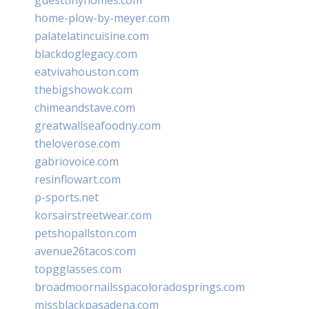
home-plow-by-meyer.com
palatelatincuisine.com
blackdoglegacy.com
eatvivahouston.com
thebigshowok.com
chimeandstave.com
greatwallseafoodny.com
theloverose.com
gabriovoice.com
resinflowart.com
p-sports.net
korsairstreetwear.com
petshopallston.com
avenue26tacos.com
topgglasses.com
broadmoornailsspacoloradosprings.com
missblackpasadena.com