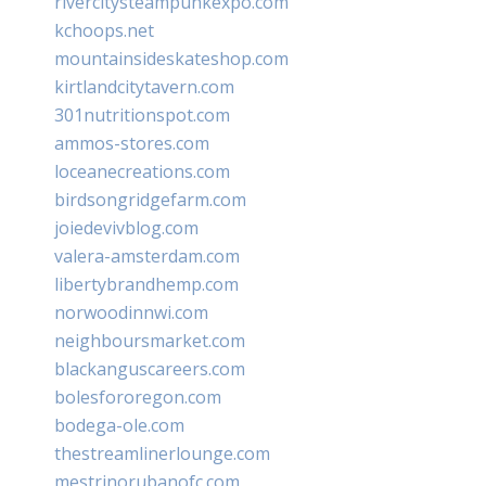
rivercitysteampunkexpo.com
kchoops.net
mountainsideskateshop.com
kirtlandcitytavern.com
301nutritionspot.com
ammos-stores.com
loceanecreations.com
birdsongridgefarm.com
joiedevivblog.com
valera-amsterdam.com
libertybrandhemp.com
norwoodinnwi.com
neighboursmarket.com
blackanguscareers.com
bolesfororegon.com
bodega-ole.com
thestreamlinerlounge.com
mestrinorubanofc.com