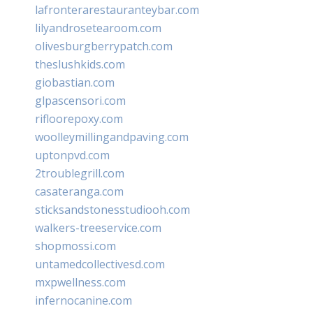
lafronterarestauranteybar.com
lilyandrosetearoom.com
olivesburgberrypatch.com
theslushkids.com
giobastian.com
glpascensori.com
rifloorepoxy.com
woolleymillingandpaving.com
uptonpvd.com
2troublegrill.com
casateranga.com
sticksandstonesstudiooh.com
walkers-treeservice.com
shopmossi.com
untamedcollectivesd.com
mxpwellness.com
infernocanine.com