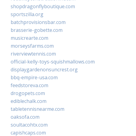
shopdragonflyboutique.com
sportszilla.org
batchprovisionsbar.com
brasserie-gobette.com
musicrearte.com
morseysfarms.com
riverviewtennis.com
official-kelly-toys-squishmallows.com
displaygardenonsuncrest.org
bbq-empire-usa.com
feedstoreva.com
drogopets.com
ediblechalk.com
tabletennisnearme.com
oaksofa.com
soultacohtx.com
capishcaps.com