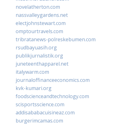
novelatherton.com
nassvalleygardens.net
electjohnstewart.com
omptourtravels.com
tribratanews-polreskebumen.com
rsudbayuasih.org
publikjurnalistik.org
juneteenthapparel.net
italywarm.com
journaloffinanceeconomics.com
kvk-kumari.org
foodscienceandtechnology.com
scisportsscience.com
addisababacuisineaz.com
burgerimcamas.com