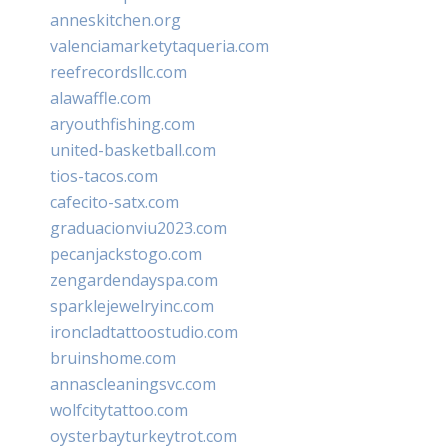
anneskitchen.org
valenciamarketytaqueria.com
reefrecordsllc.com
alawaffle.com
aryouthfishing.com
united-basketball.com
tios-tacos.com
cafecito-satx.com
graduacionviu2023.com
pecanjackstogo.com
zengardendayspa.com
sparklejewelryinc.com
ironcladtattoostudio.com
bruinshome.com
annascleaningsvc.com
wolfcitytattoo.com
oysterbayturkeytrot.com