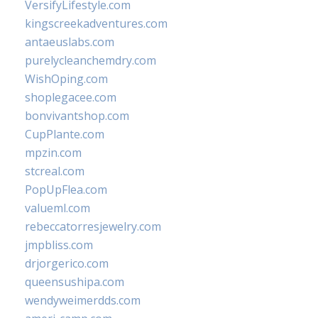
VersifyLifestyle.com
kingscreekadventures.com
antaeuslabs.com
purelycleanchemdry.com
WishOping.com
shoplegacee.com
bonvivantshop.com
CupPlante.com
mpzin.com
stcreal.com
PopUpFlea.com
valueml.com
rebeccatorresjewelry.com
jmpbliss.com
drjorgerico.com
queensushipa.com
wendyweimerdds.com