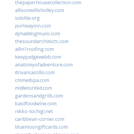
thepaperhousecollection.com
allisonwillisholley.com
solslite.org
portwayinn.com
djmaddogmusic.com
thesoundarchitects.com
allin1roofing.com
keepjudgewebb.com
anatomyofadventure.com
drivancastillo.com
cmmedspa.com
midletontkd.com
gardensandgrills.com
basilfoodwine.com
nikko-tochigi.net
caribbean-corner.com
bluemoongiftcards.com