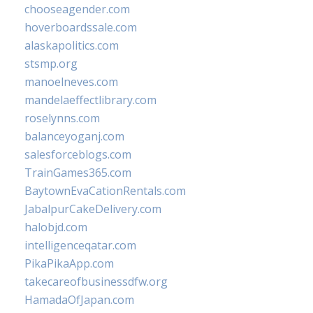
chooseagender.com
hoverboardssale.com
alaskapolitics.com
stsmp.org
manoelneves.com
mandelaeffectlibrary.com
roselynns.com
balanceyoganj.com
salesforceblogs.com
TrainGames365.com
BaytownEvaCationRentals.com
JabalpurCakeDelivery.com
halobjd.com
intelligenceqatar.com
PikaPikaApp.com
takecareofbusinessdfw.org
HamadaOfJapan.com