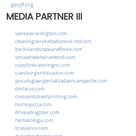
gpsyfl.org
MEDIA PARTNER III
vwrepairarlington.com
cleaningservicebaltimore-md.com
beckslandscapeandfence.com
vistaaltadelveramendi.com
coastlinecateringnc.com
cuesburgershouston.com
psicologiaespecializadaencampeche.com
dmtacos.com
crescentstreetprinting.com
hornopizza.com
driveadragster.com
hematologa.com
lizaivanov.com
guesttinyhomes.com