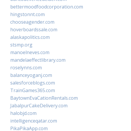
bettermoodfoodcorporation.com
hingstonnt.com
chooseagender.com
hoverboardssale.com
alaskapolitics.com
stsmp.org
manoelneves.com
mandelaeffectlibrary.com
roselynns.com
balanceyoganj.com
salesforceblogs.com
TrainGames365.com
BaytownEvaCationRentals.com
JabalpurCakeDelivery.com
halobjd.com
intelligenceqatar.com
PikaPikaApp.com