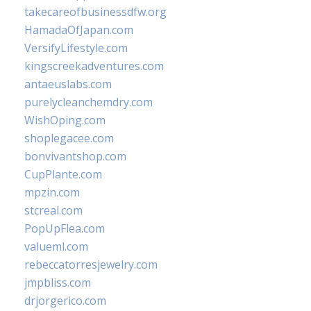
takecareofbusinessdfw.org
HamadaOfJapan.com
VersifyLifestyle.com
kingscreekadventures.com
antaeuslabs.com
purelycleanchemdry.com
WishOping.com
shoplegacee.com
bonvivantshop.com
CupPlante.com
mpzin.com
stcreal.com
PopUpFlea.com
valueml.com
rebeccatorresjewelry.com
jmpbliss.com
drjorgerico.com