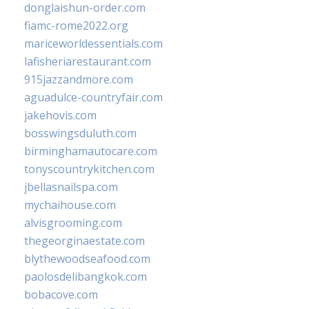
donglaishun-order.com
fiamc-rome2022.org
mariceworldessentials.com
lafisheriarestaurant.com
915jazzandmore.com
aguadulce-countryfair.com
jakehovis.com
bosswingsduluth.com
birminghamautocare.com
tonyscountrykitchen.com
jbellasnailspa.com
mychaihouse.com
alvisgrooming.com
thegeorginaestate.com
blythewoodseafood.com
paolosdelibangkok.com
bobacove.com