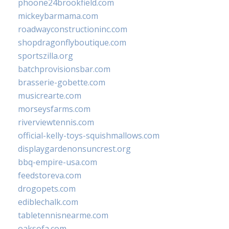
phoone24brookfield.com
mickeybarmama.com
roadwayconstructioninc.com
shopdragonflyboutique.com
sportszilla.org
batchprovisionsbar.com
brasserie-gobette.com
musicrearte.com
morseysfarms.com
riverviewtennis.com
official-kelly-toys-squishmallows.com
displaygardenonsuncrest.org
bbq-empire-usa.com
feedstoreva.com
drogopets.com
ediblechalk.com
tabletennisnearme.com
oaksofa.com