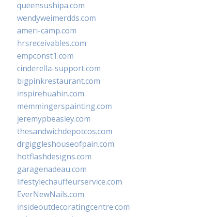
queensushipa.com
wendyweimerdds.com
ameri-camp.com
hrsreceivables.com
empconst1.com
cinderella-support.com
bigpinkrestaurant.com
inspirehuahin.com
memmingerspainting.com
jeremypbeasley.com
thesandwichdepotcos.com
drgiggleshouseofpain.com
hotflashdesigns.com
garagenadeau.com
lifestylechauffeurservice.com
EverNewNails.com
insideoutdecoratingcentre.com