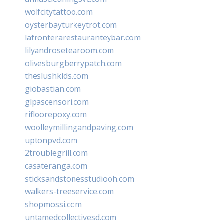
wolfcitytattoo.com
oysterbayturkeytrot.com
lafronterarestauranteybar.com
lilyandrosetearoom.com
olivesburgberrypatch.com
theslushkids.com
giobastian.com
glpascensori.com
rifloorepoxy.com
woolleymillingandpaving.com
uptonpvd.com
2troublegrill.com
casateranga.com
sticksandstonesstudiooh.com
walkers-treeservice.com
shopmossi.com
untamedcollectivesd.com