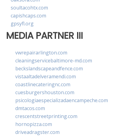
soultacohtx.com
capishcaps.com
gpsyfl.org
MEDIA PARTNER III
vwrepairarlington.com
cleaningservicebaltimore-md.com
beckslandscapeandfence.com
vistaaltadelveramendi.com
coastlinecateringnc.com
cuesburgershouston.com
psicologiaespecializadaencampeche.com
dmtacos.com
crescentstreetprinting.com
hornopizza.com
driveadragster.com