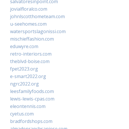
salvatoresinpoint.com
jovialfloralco.com
johnlscotthometeam.com
u-seehomes.com
watersportslagonissi.com
mischieffashion.com
eduwyre.com
retro-interiors.com
theblvd-boise.com
fpet2023.org
e-smart2022.org
ngrc2022.org
leesfamilyfoods.com
lewis-lewis-cpas.com
eleontennis.com
cyetus.com
bradfordshops.com
almadenranchsanjose.com