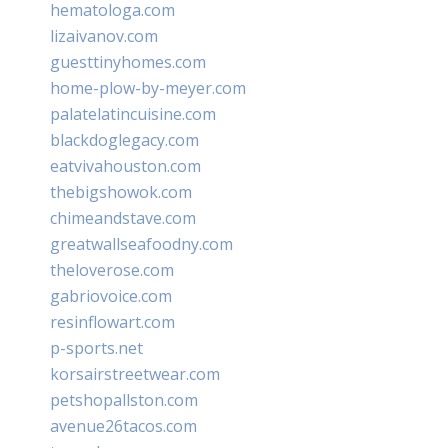
hematologa.com
lizaivanov.com
guesttinyhomes.com
home-plow-by-meyer.com
palatelatincuisine.com
blackdoglegacy.com
eatvivahouston.com
thebigshowok.com
chimeandstave.com
greatwallseafoodny.com
theloverose.com
gabriovoice.com
resinflowart.com
p-sports.net
korsairstreetwear.com
petshopallston.com
avenue26tacos.com