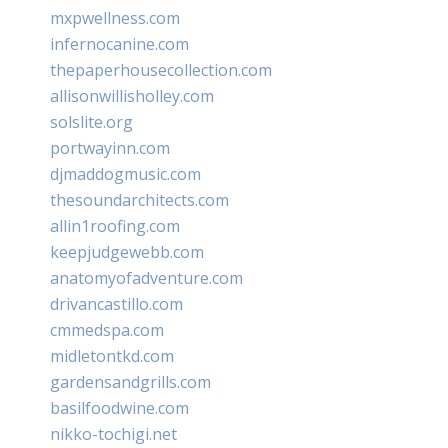
mxpwellness.com
infernocanine.com
thepaperhousecollection.com
allisonwillisholley.com
solslite.org
portwayinn.com
djmaddogmusic.com
thesoundarchitects.com
allin1roofing.com
keepjudgewebb.com
anatomyofadventure.com
drivancastillo.com
cmmedspa.com
midletontkd.com
gardensandgrills.com
basilfoodwine.com
nikko-tochigi.net