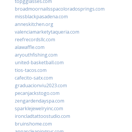
topgglasses.com
broadmoornailsspacoloradosprings.com
missblackpasadena.com
anneskitchen.org
valenciamarketytaqueria.com
reefrecordsllc.com
alawaffle.com
aryouthfishing.com
united-basketball.com
tios-tacos.com
cafecito-satx.com
graduacionviu2023.com
pecanjackstogo.com
zengardendayspa.com
sparklejewelryinc.com
ironcladtattoostudio.com
bruinshome.com
annascleaningsvc.com