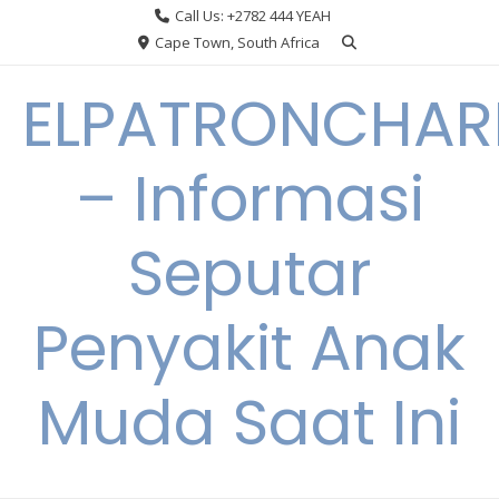
Skip
Call Us: +2782 444 YEAH
to
Cape Town, South Africa
content
ELPATRONCHA
– Informasi
Seputar
Penyakit Anak
Muda Saat Ini