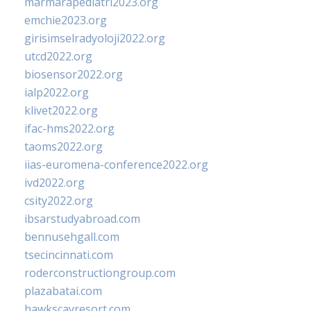
marmarapediatri2023.org
emchie2023.org
girisimselradyoloji2022.org
utcd2022.org
biosensor2022.org
ialp2022.org
klivet2022.org
ifac-hms2022.org
taoms2022.org
iias-euromena-conference2022.org
ivd2022.org
csity2022.org
ibsarstudyabroad.com
bennusehgall.com
tsecincinnati.com
roderconstructiongroup.com
plazabatai.com
hawkscayresort.com