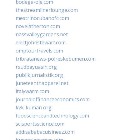
bodega-ole.com
thestreamlinerlounge.com
mestrinorubanofc.com
novelatherton.com
nassvalleygardens.net
electjohnstewart.com
omptourtravels.com
tribratanews-polreskebumen.com
rsudbayuasih.org
publikjurnalistik.org
juneteenthapparel.net
italywarm.com
journaloffinanceeconomics.com
kvk-kumari.org
foodscienceandtechnology.com
scisportsscience.com
addisababacuisineaz.com
burgerimcamas.com