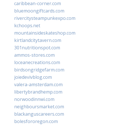
caribbean-corner.com
bluemoongiftcards.com
rivercitysteampunkexpo.com
kchoops.net
mountainsideskateshop.com
kirtlandcitytavern.com
301nutritionspot.com
ammos-stores.com
loceanecreations.com
birdsongridgefarm.com
joiedevivblog.com
valera-amsterdam.com
libertybrandhemp.com
norwoodinnwi.com
neighboursmarket.com
blackanguscareers.com
bolesfororegon.com