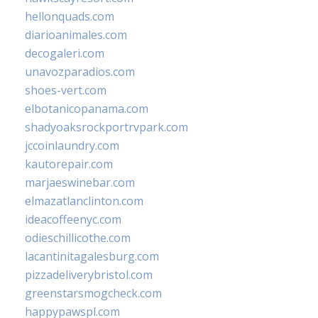
hellonquads.com
diarioanimales.com
decogaleri.com
unavozparadios.com
shoes-vert.com
elbotanicopanama.com
shadyoaksrockportrvpark.com
jccoinlaundry.com
kautorepair.com
marjaeswinebar.com
elmazatlanclinton.com
ideacoffeenyc.com
odieschillicothe.com
lacantinitagalesburg.com
pizzadeliverybristol.com
greenstarsmogcheck.com
happypawspl.com