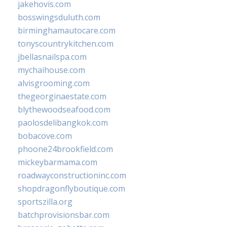
jakehovis.com
bosswingsduluth.com
birminghamautocare.com
tonyscountrykitchen.com
jbellasnailspa.com
mychaihouse.com
alvisgrooming.com
thegeorginaestate.com
blythewoodseafood.com
paolosdelibangkok.com
bobacove.com
phoone24brookfield.com
mickeybarmama.com
roadwayconstructioninc.com
shopdragonflyboutique.com
sportszilla.org
batchprovisionsbar.com