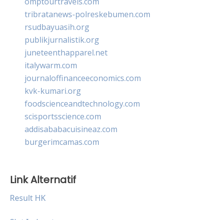
omptourtravels.com
tribratanews-polreskebumen.com
rsudbayuasih.org
publikjurnalistik.org
juneteenthapparel.net
italywarm.com
journaloffinanceeconomics.com
kvk-kumari.org
foodscienceandtechnology.com
scisportsscience.com
addisababacuisineaz.com
burgerimcamas.com
Link Alternatif
Result HK