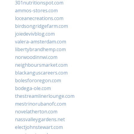
301nutritionspot.com
ammos-stores.com
loceanecreations.com
birdsongridgefarm.com
joiedevivblog.com
valera-amsterdam.com
libertybrandhemp.com
norwoodinnwi.com
neighboursmarket.com
blackanguscareers.com
bolesfororegon.com
bodega-ole.com
thestreamlinerlounge.com
mestrinorubanofc.com
novelatherton.com
nassvalleygardens.net
electjohnstewart.com