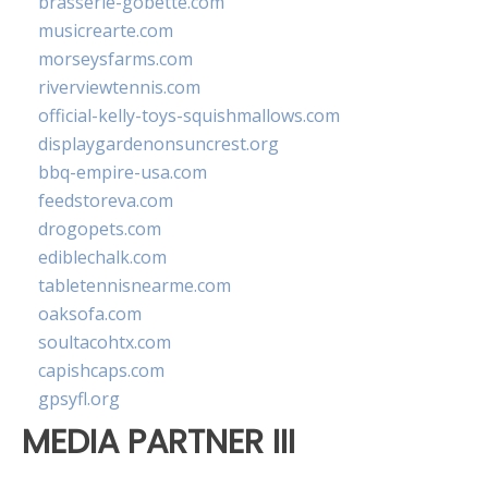
brasserie-gobette.com
musicrearte.com
morseysfarms.com
riverviewtennis.com
official-kelly-toys-squishmallows.com
displaygardenonsuncrest.org
bbq-empire-usa.com
feedstoreva.com
drogopets.com
ediblechalk.com
tabletennisnearme.com
oaksofa.com
soultacohtx.com
capishcaps.com
gpsyfl.org
MEDIA PARTNER III