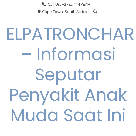
Skip
Call Us: +2782 444 YEAH
to
Cape Town, South Africa
content
ELPATRONCHA
– Informasi
Seputar
Penyakit Anak
Muda Saat Ini