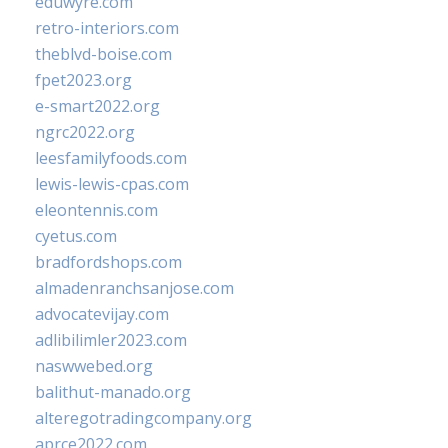
eduwyre.com
retro-interiors.com
theblvd-boise.com
fpet2023.org
e-smart2022.org
ngrc2022.org
leesfamilyfoods.com
lewis-lewis-cpas.com
eleontennis.com
cyetus.com
bradfordshops.com
almadenranchsanjose.com
advocatevijay.com
adlibilimler2023.com
naswwebed.org
balithut-manado.org
alteregotradingcompany.org
aprce2022.com