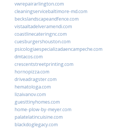
vwrepairarlington.com
cleaningservicebaltimore-md.com
beckslandscapeandfence.com
vistaaltadelveramendi.com
coastlinecateringnc.com
cuesburgershouston.com
psicologiaespecializadaencampeche.com
dmtacos.com
crescentstreetprinting.com
hornopizza.com
driveadragster.com
hematologa.com
lizaivanov.com
guesttinyhomes.com
home-plow-by-meyer.com
palatelatincuisine.com
blackdoglegacy.com