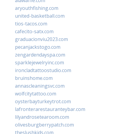
alawaffle.com
aryouthfishing.com
united-basketball.com
tios-tacos.com
cafecito-satx.com
graduacionviu2023.com
pecanjackstogo.com
zengardendayspa.com
sparklejewelryinc.com
ironcladtattoostudio.com
bruinshome.com
annascleaningsvc.com
wolfcitytattoo.com
oysterbayturkeytrot.com
lafronterarestauranteybar.com
lilyandrosetearoom.com
olivesburgberrypatch.com
theslushkids.com