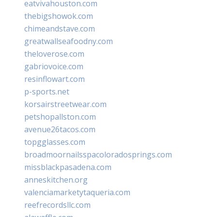
eatvivahouston.com
thebigshowok.com
chimeandstave.com
greatwallseafoodny.com
theloverose.com
gabriovoice.com
resinflowart.com
p-sports.net
korsairstreetwear.com
petshopallston.com
avenue26tacos.com
topgglasses.com
broadmoornailsspacoloradosprings.com
missblackpasadena.com
anneskitchen.org
valenciamarketytaqueria.com
reefrecordsllc.com