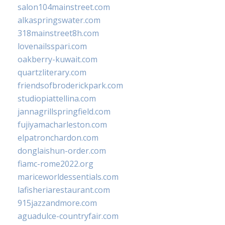
salon104mainstreet.com
alkaspringswater.com
318mainstreet8h.com
lovenailsspari.com
oakberry-kuwait.com
quartzliterary.com
friendsofbroderickpark.com
studiopiattellina.com
jannagrillspringfield.com
fujiyamacharleston.com
elpatronchardon.com
donglaishun-order.com
fiamc-rome2022.org
mariceworldessentials.com
lafisheriarestaurant.com
915jazzandmore.com
aguadulce-countryfair.com