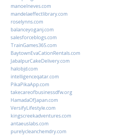
manoelneves.com
mandelaeffectlibrary.com
roselynns.com
balanceyoganj.com
salesforceblogs.com
TrainGames365.com
BaytownEvaCationRentals.com
JabalpurCakeDelivery.com
halobjd.com
intelligenceqatar.com
PikaPikaApp.com
takecareofbusinessdfw.org
HamadaOfJapan.com
VersifyLifestyle.com
kingscreekadventures.com
antaeuslabs.com
purelycleanchemdry.com