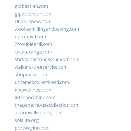
giobastian.com
glpascensori.com
rifloorepoxy.com
woolleymillingandpaving.com
uptonpvd.com
2troublegrill.com
casateranga.com
sticksandstonesstudiooh.com
walkers-treeservice.com
shopmossi.com
untamedcollectivesd.com
mxpwellness.com
infernocanine.com
thepaperhousecollection.com
allisonwillisholley.com
solslite.org
portwayinn.com