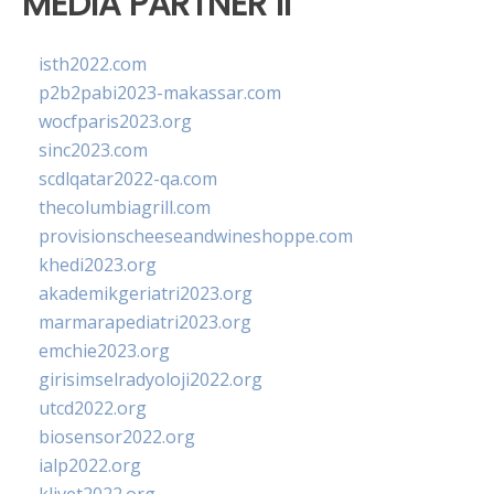
MEDIA PARTNER II
isth2022.com
p2b2pabi2023-makassar.com
wocfparis2023.org
sinc2023.com
scdlqatar2022-qa.com
thecolumbiagrill.com
provisionscheeseandwineshoppe.com
khedi2023.org
akademikgeriatri2023.org
marmarapediatri2023.org
emchie2023.org
girisimselradyoloji2022.org
utcd2022.org
biosensor2022.org
ialp2022.org