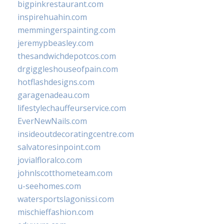
bigpinkrestaurant.com
inspirehuahin.com
memmingerspainting.com
jeremypbeasley.com
thesandwichdepotcos.com
drgiggleshouseofpain.com
hotflashdesigns.com
garagenadeau.com
lifestylechauffeurservice.com
EverNewNails.com
insideoutdecoratingcentre.com
salvatoresinpoint.com
jovialfloralco.com
johnlscotthometeam.com
u-seehomes.com
watersportslagonissi.com
mischieffashion.com