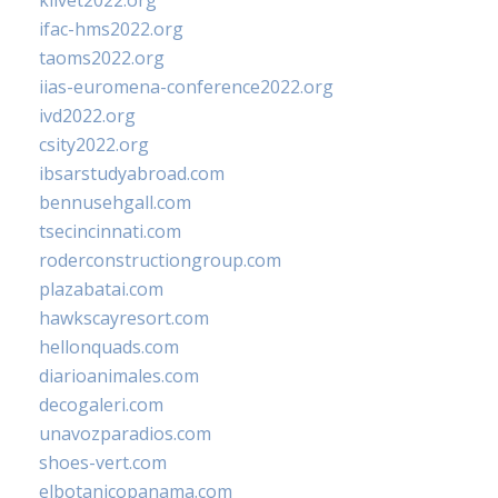
klivet2022.org
ifac-hms2022.org
taoms2022.org
iias-euromena-conference2022.org
ivd2022.org
csity2022.org
ibsarstudyabroad.com
bennusehgall.com
tsecincinnati.com
roderconstructiongroup.com
plazabatai.com
hawkscayresort.com
hellonquads.com
diarioanimales.com
decogaleri.com
unavozparadios.com
shoes-vert.com
elbotanicopanama.com