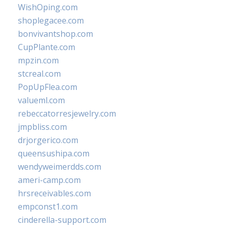
WishOping.com
shoplegacee.com
bonvivantshop.com
CupPlante.com
mpzin.com
stcreal.com
PopUpFlea.com
valueml.com
rebeccatorresjewelry.com
jmpbliss.com
drjorgerico.com
queensushipa.com
wendyweimerdds.com
ameri-camp.com
hrsreceivables.com
empconst1.com
cinderella-support.com