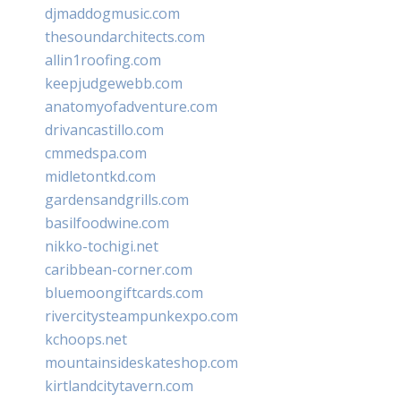
djmaddogmusic.com
thesoundarchitects.com
allin1roofing.com
keepjudgewebb.com
anatomyofadventure.com
drivancastillo.com
cmmedspa.com
midletontkd.com
gardensandgrills.com
basilfoodwine.com
nikko-tochigi.net
caribbean-corner.com
bluemoongiftcards.com
rivercitysteampunkexpo.com
kchoops.net
mountainsideskateshop.com
kirtlandcitytavern.com