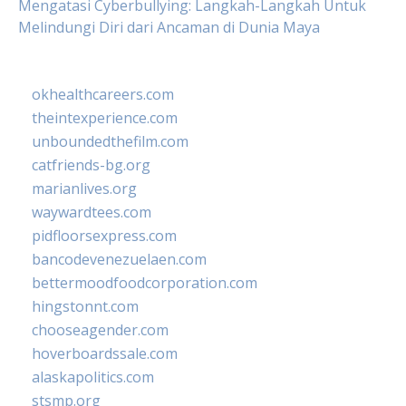
Mengatasi Cyberbullying: Langkah-Langkah Untuk
Melindungi Diri dari Ancaman di Dunia Maya
okhealthcareers.com
theintexperience.com
unboundedthefilm.com
catfriends-bg.org
marianlives.org
waywardtees.com
pidfloorsexpress.com
bancodevenezuelaen.com
bettermoodfoodcorporation.com
hingstonnt.com
chooseagender.com
hoverboardssale.com
alaskapolitics.com
stsmp.org