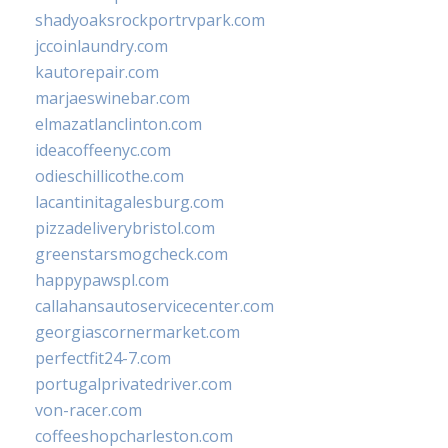
shadyoaksrockportrvpark.com
jccoinlaundry.com
kautorepair.com
marjaeswinebar.com
elmazatlanclinton.com
ideacoffeenyc.com
odieschillicothe.com
lacantinitagalesburg.com
pizzadeliverybristol.com
greenstarsmogcheck.com
happypawspl.com
callahansautoservicecenter.com
georgiascornermarket.com
perfectfit24-7.com
portugalprivatedriver.com
von-racer.com
coffeeshopcharleston.com