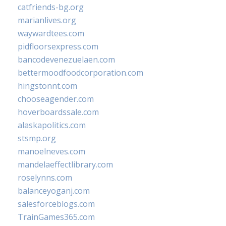
catfriends-bg.org
marianlives.org
waywardtees.com
pidfloorsexpress.com
bancodevenezuelaen.com
bettermoodfoodcorporation.com
hingstonnt.com
chooseagender.com
hoverboardssale.com
alaskapolitics.com
stsmp.org
manoelneves.com
mandelaeffectlibrary.com
roselynns.com
balanceyoganj.com
salesforceblogs.com
TrainGames365.com