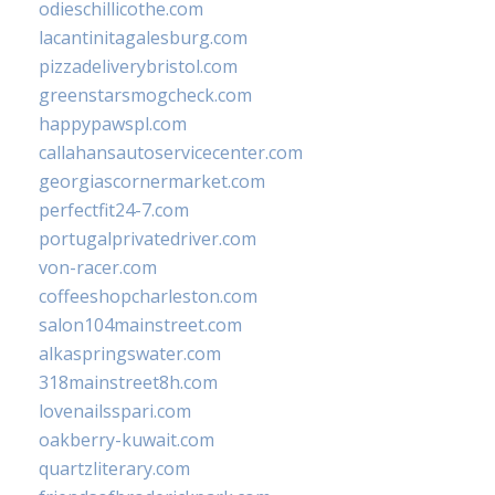
odieschillicothe.com
lacantinitagalesburg.com
pizzadeliverybristol.com
greenstarsmogcheck.com
happypawspl.com
callahansautoservicecenter.com
georgiascornermarket.com
perfectfit24-7.com
portugalprivatedriver.com
von-racer.com
coffeeshopcharleston.com
salon104mainstreet.com
alkaspringswater.com
318mainstreet8h.com
lovenailsspari.com
oakberry-kuwait.com
quartzliterary.com