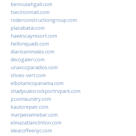
bennusehgall.com
tsecincinnati.com
roderconstructiongroup.com
plazabatai.com
hawkscayresort.com
hellonquads.com
diarioanimales.com
decogaleri.com
unavozparadios.com
shoes-vert.com
elbotanicopanama.com
shadyoaksrockportrvpark.com
jccoinlaundry.com
kautorepair.com
marjaeswinebar.com
elmazatlanclinton.com
ideacoffeenyc.com