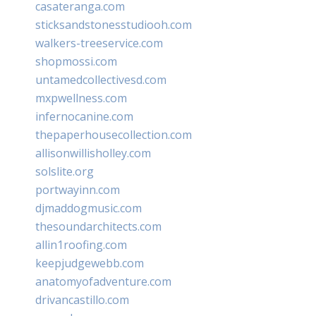
casateranga.com
sticksandstonesstudiooh.com
walkers-treeservice.com
shopmossi.com
untamedcollectivesd.com
mxpwellness.com
infernocanine.com
thepaperhousecollection.com
allisonwillisholley.com
solslite.org
portwayinn.com
djmaddogmusic.com
thesoundarchitects.com
allin1roofing.com
keepjudgewebb.com
anatomyofadventure.com
drivancastillo.com