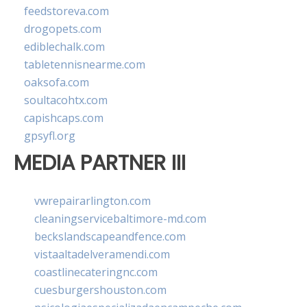
feedstoreva.com
drogopets.com
ediblechalk.com
tabletennisnearme.com
oaksofa.com
soultacohtx.com
capishcaps.com
gpsyfl.org
MEDIA PARTNER III
vwrepairarlington.com
cleaningservicebaltimore-md.com
beckslandscapeandfence.com
vistaaltadelveramendi.com
coastlinecateringnc.com
cuesburgershouston.com