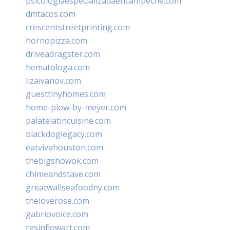
psicologiaespecializadaencampeche.com
dmtacos.com
crescentstreetprinting.com
hornopizza.com
driveadragster.com
hematologa.com
lizaivanov.com
guesttinyhomes.com
home-plow-by-meyer.com
palatelatincuisine.com
blackdoglegacy.com
eatvivahouston.com
thebigshowok.com
chimeandstave.com
greatwallseafoodny.com
theloverose.com
gabriovoice.com
resinflowart.com