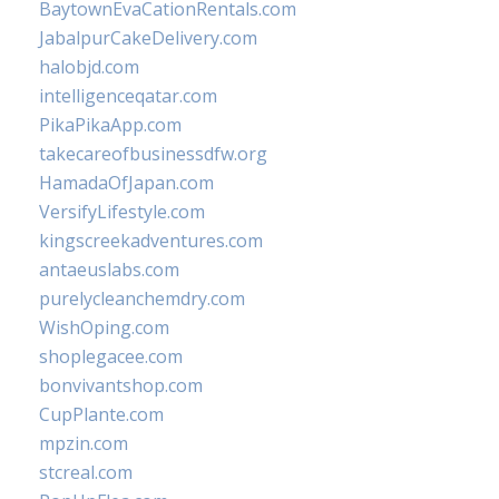
BaytownEvaCationRentals.com
JabalpurCakeDelivery.com
halobjd.com
intelligenceqatar.com
PikaPikaApp.com
takecareofbusinessdfw.org
HamadaOfJapan.com
VersifyLifestyle.com
kingscreekadventures.com
antaeuslabs.com
purelycleanchemdry.com
WishOping.com
shoplegacee.com
bonvivantshop.com
CupPlante.com
mpzin.com
stcreal.com