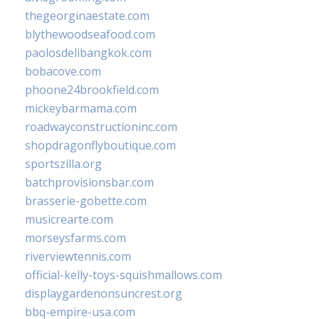
thegeorginaestate.com
blythewoodseafood.com
paolosdelibangkok.com
bobacove.com
phoone24brookfield.com
mickeybarmama.com
roadwayconstructioninc.com
shopdragonflyboutique.com
sportszilla.org
batchprovisionsbar.com
brasserie-gobette.com
musicrearte.com
morseysfarms.com
riverviewtennis.com
official-kelly-toys-squishmallows.com
displaygardenonsuncrest.org
bbq-empire-usa.com