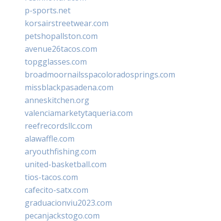
p-sports.net
korsairstreetwear.com
petshopallston.com
avenue26tacos.com
topgglasses.com
broadmoornailsspacoloradosprings.com
missblackpasadena.com
anneskitchen.org
valenciamarketytaqueria.com
reefrecordsllc.com
alawaffle.com
aryouthfishing.com
united-basketball.com
tios-tacos.com
cafecito-satx.com
graduacionviu2023.com
pecanjackstogo.com