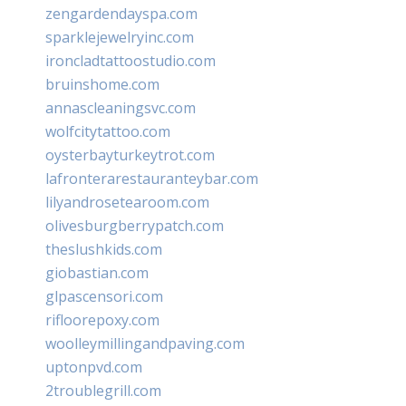
zengardendayspa.com
sparklejewelryinc.com
ironcladtattoostudio.com
bruinshome.com
annascleaningsvc.com
wolfcitytattoo.com
oysterbayturkeytrot.com
lafronterarestauranteybar.com
lilyandrosetearoom.com
olivesburgberrypatch.com
theslushkids.com
giobastian.com
glpascensori.com
rifloorepoxy.com
woolleymillingandpaving.com
uptonpvd.com
2troublegrill.com