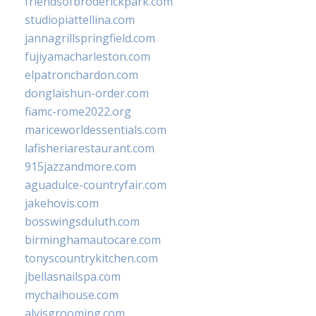
friendsofbroderickpark.com
studiopiattellina.com
jannagrillspringfield.com
fujiyamacharleston.com
elpatronchardon.com
donglaishun-order.com
fiamc-rome2022.org
mariceworldessentials.com
lafisheriarestaurant.com
915jazzandmore.com
aguadulce-countryfair.com
jakehovis.com
bosswingsduluth.com
birminghamautocare.com
tonyscountrykitchen.com
jbellasnailspa.com
mychaihouse.com
alvisgrooming.com