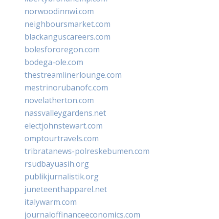
norwoodinnwi.com
neighboursmarket.com
blackanguscareers.com
bolesfororegon.com
bodega-ole.com
thestreamlinerlounge.com
mestrinorubanofc.com
novelatherton.com
nassvalleygardens.net
electjohnstewart.com
omptourtravels.com
tribratanews-polreskebumen.com
rsudbayuasih.org
publikjurnalistik.org
juneteenthapparel.net
italywarm.com
journaloffinanceeconomics.com