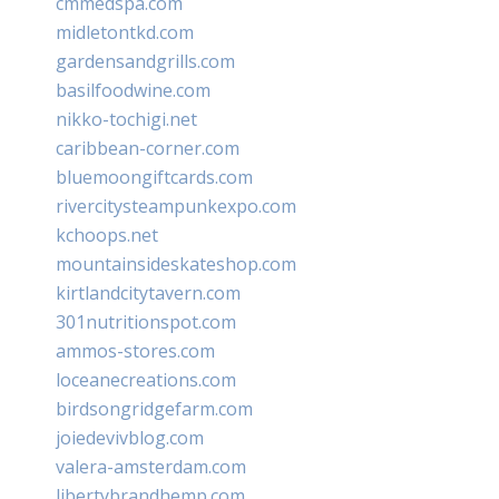
cmmedspa.com
midletontkd.com
gardensandgrills.com
basilfoodwine.com
nikko-tochigi.net
caribbean-corner.com
bluemoongiftcards.com
rivercitysteampunkexpo.com
kchoops.net
mountainsideskateshop.com
kirtlandcitytavern.com
301nutritionspot.com
ammos-stores.com
loceanecreations.com
birdsongridgefarm.com
joiedevivblog.com
valera-amsterdam.com
libertybrandhemp.com