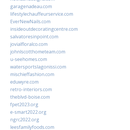
garagenadeau.com
lifestylechauffeurservice.com
EverNewNails.com
insideoutdecoratingcentre.com
salvatoresinpoint.com
jovialfloralco.com
johnlscotthometeam.com
u-seehomes.com
watersportslagonissi.com
mischieffashion.com
eduwyre.com
retro-interiors.com
theblvd-boise.com
fpet2023.org
e-smart2022.org
ngrc2022.org
leesfamilyfoods.com