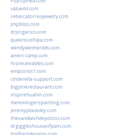
PopUpFlea.com
valueml.com
rebeccatorresjewelry.com
jmpbliss.com
drjorgerico.com
queensushipa.com
wendyweimerdds.com
ameri-camp.com
hrsreceivables.com
empconst1.com
cinderella-support.com
bigpinkrestaurant.com
inspirehuahin.com
memmingerspainting.com
jeremypbeasley.com
thesandwichdepotcos.com
drgiggleshouseofpain.com
hotflashdesigns.com