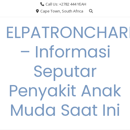
Skip
Call Us: +2782 444 YEAH
to
Cape Town, South Africa
content
ELPATRONCHA
– Informasi
Seputar
Penyakit Anak
Muda Saat Ini