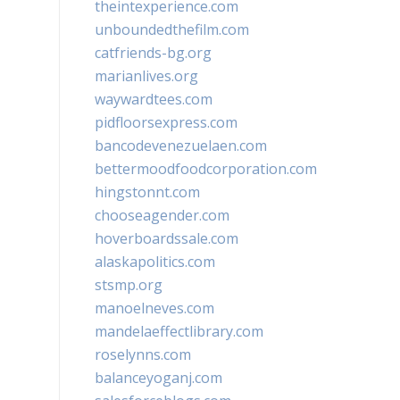
theintexperience.com
unboundedthefilm.com
catfriends-bg.org
marianlives.org
waywardtees.com
pidfloorsexpress.com
bancodevenezuelaen.com
bettermoodfoodcorporation.com
hingstonnt.com
chooseagender.com
hoverboardssale.com
alaskapolitics.com
stsmp.org
manoelneves.com
mandelaeffectlibrary.com
roselynns.com
balanceyoganj.com