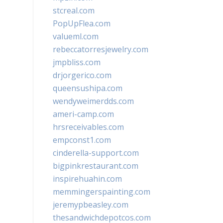
stcreal.com
PopUpFlea.com
valueml.com
rebeccatorresjewelry.com
jmpbliss.com
drjorgerico.com
queensushipa.com
wendyweimerdds.com
ameri-camp.com
hrsreceivables.com
empconst1.com
cinderella-support.com
bigpinkrestaurant.com
inspirehuahin.com
memmingerspainting.com
jeremypbeasley.com
thesandwichdepotcos.com