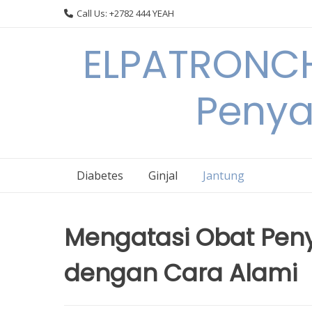
Skip
Call Us: +2782 444 YEAH
to
content
ELPATRONCH
Penya
Diabetes
Ginjal
Jantung
Mengatasi Obat Peny
dengan Cara Alami