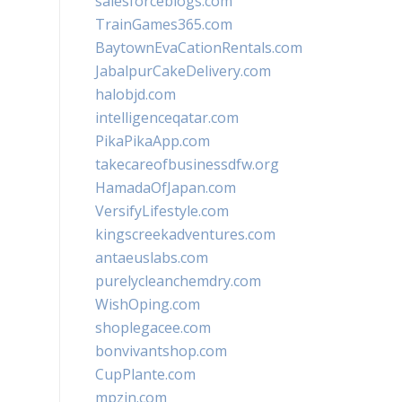
salesforceblogs.com
TrainGames365.com
BaytownEvaCationRentals.com
JabalpurCakeDelivery.com
halobjd.com
intelligenceqatar.com
PikaPikaApp.com
takecareofbusinessdfw.org
HamadaOfJapan.com
VersifyLifestyle.com
kingscreekadventures.com
antaeuslabs.com
purelycleanchemdry.com
WishOping.com
shoplegacee.com
bonvivantshop.com
CupPlante.com
mpzin.com