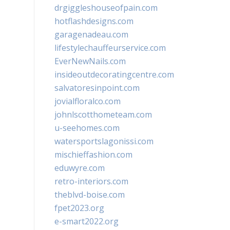
drgiggleshouseofpain.com
hotflashdesigns.com
garagenadeau.com
lifestylechauffeurservice.com
EverNewNails.com
insideoutdecoratingcentre.com
salvatoresinpoint.com
jovialfloralco.com
johnlscotthometeam.com
u-seehomes.com
watersportslagonissi.com
mischieffashion.com
eduwyre.com
retro-interiors.com
theblvd-boise.com
fpet2023.org
e-smart2022.org