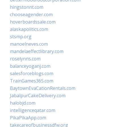
hingstonnt.com
chooseagender.com
hoverboardssale.com
alaskapolitics.com
stsmp.org
manoelneves.com
mandelaeffectlibrary.com
roselynns.com
balanceyoganj.com
salesforceblogs.com
TrainGames365.com
BaytownEvaCationRentals.com
JabalpurCakeDelivery.com
halobjd.com
intelligenceqatar.com
PikaPikaApp.com
takecareofbusinessdfw.org