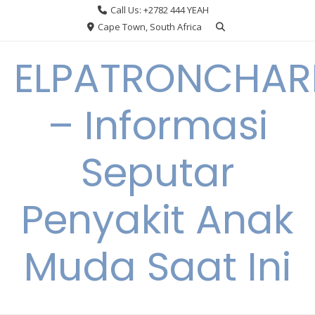
Skip
Call Us: +2782 444 YEAH
to
Cape Town, South Africa
content
ELPATRONCHA
– Informasi
Seputar
Penyakit Anak
Muda Saat Ini