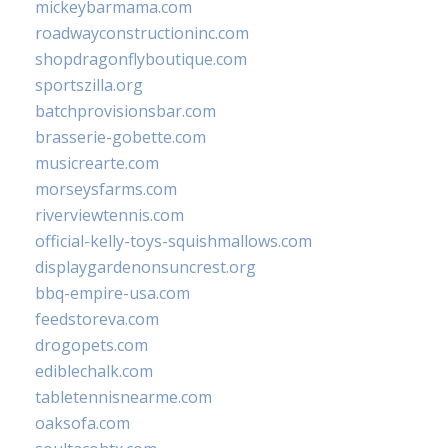
mickeybarmama.com
roadwayconstructioninc.com
shopdragonflyboutique.com
sportszilla.org
batchprovisionsbar.com
brasserie-gobette.com
musicrearte.com
morseysfarms.com
riverviewtennis.com
official-kelly-toys-squishmallows.com
displaygardenonsuncrest.org
bbq-empire-usa.com
feedstoreva.com
drogopets.com
ediblechalk.com
tabletennisnearme.com
oaksofa.com