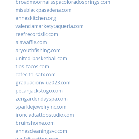
broadmoornailsspacoloradosprings.com
missblackpasadena.com
anneskitchen.org
valenciamarketytaqueria.com
reefrecordsllc.com
alawaffle.com
aryouthfishing.com
united-basketball.com
tios-tacos.com
cafecito-satx.com
graduacionviu2023.com
pecanjackstogo.com
zengardendayspa.com
sparklejewelryinc.com
ironcladtattoostudio.com
bruinshome.com
annascleaningsvc.com
wolfcitytattoo.com