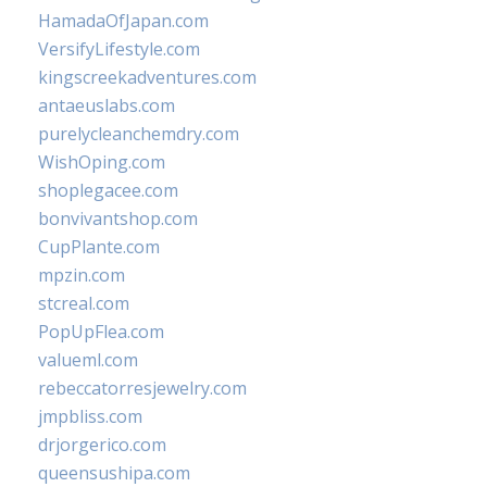
HamadaOfJapan.com
VersifyLifestyle.com
kingscreekadventures.com
antaeuslabs.com
purelycleanchemdry.com
WishOping.com
shoplegacee.com
bonvivantshop.com
CupPlante.com
mpzin.com
stcreal.com
PopUpFlea.com
valueml.com
rebeccatorresjewelry.com
jmpbliss.com
drjorgerico.com
queensushipa.com