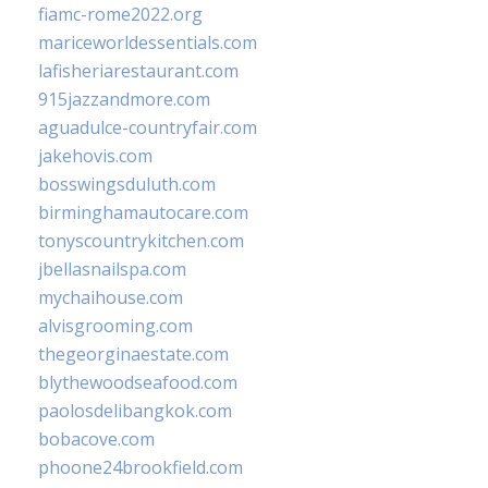
fiamc-rome2022.org
mariceworldessentials.com
lafisheriarestaurant.com
915jazzandmore.com
aguadulce-countryfair.com
jakehovis.com
bosswingsduluth.com
birminghamautocare.com
tonyscountrykitchen.com
jbellasnailspa.com
mychaihouse.com
alvisgrooming.com
thegeorginaestate.com
blythewoodseafood.com
paolosdelibangkok.com
bobacove.com
phoone24brookfield.com