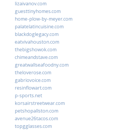
lizaivanov.com
guesttinyhomes.com
home-plow-by-meyer.com
palatelatincuisine.com
blackdoglegacy.com
eatvivahouston.com
thebigshowok.com
chimeandstave.com
greatwallseafoodny.com
theloverose.com
gabriovoice.com
resinflowart.com
p-sports.net
korsairstreetwear.com
petshopallston.com
avenue26tacos.com
topgglasses.com