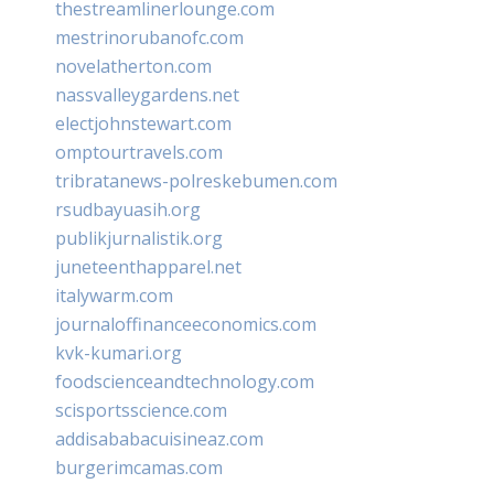
thestreamlinerlounge.com
mestrinorubanofc.com
novelatherton.com
nassvalleygardens.net
electjohnstewart.com
omptourtravels.com
tribratanews-polreskebumen.com
rsudbayuasih.org
publikjurnalistik.org
juneteenthapparel.net
italywarm.com
journaloffinanceeconomics.com
kvk-kumari.org
foodscienceandtechnology.com
scisportsscience.com
addisababacuisineaz.com
burgerimcamas.com