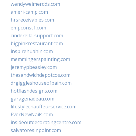
wendyweimerdds.com
ameri-camp.com
hrsreceivables.com
empconst1.com
cinderella-support.com
bigpinkrestaurant.com
inspirehuahin.com
memmingerspainting.com
jeremypbeasley.com
thesandwichdepotcos.com
drgiggleshouseofpain.com
hotflashdesigns.com
garagenadeau.com
lifestylechauffeurservice.com
EverNewNails.com
insideoutdecoratingcentre.com
salvatoresinpoint.com