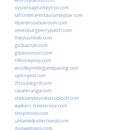
oysterbayturkeytrot.com
lafronterarestauranteybar.com
lilyandrosetearoom.com
olivesburgberrypatch.com
theslushkids.com
giobastian.com
glpascensori.com
rifloorepoxy.com
woolleymillingandpaving.com
uptonpvd.com
2troublegrill.com
casateranga.com
sticksandstonesstudiooh.com
walkers-treeservice.com
shopmossi.com
untamedcollectivesd.com
mxpwellness.com