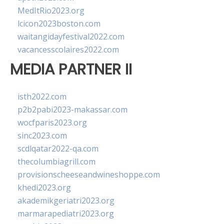
MedItRio2023.org
lcicon2023boston.com
waitangidayfestival2022.com
vacancesscolaires2022.com
MEDIA PARTNER II
isth2022.com
p2b2pabi2023-makassar.com
wocfparis2023.org
sinc2023.com
scdlqatar2022-qa.com
thecolumbiagrill.com
provisionscheeseandwineshoppe.com
khedi2023.org
akademikgeriatri2023.org
marmarapediatri2023.org