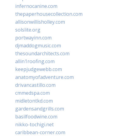
infernocanine.com
thepaperhousecollection.com
allisonwillisholley.com
solslite.org
portwayinn.com
djmaddogmusic.com
thesoundarchitects.com
allin1roofing.com
keepjudgewebb.com
anatomyofadventure.com
drivancastillo.com
cmmedspa.com
midletontkd.com
gardensandgrills.com
basilfoodwine.com
nikko-tochigi.net
caribbean-corner.com