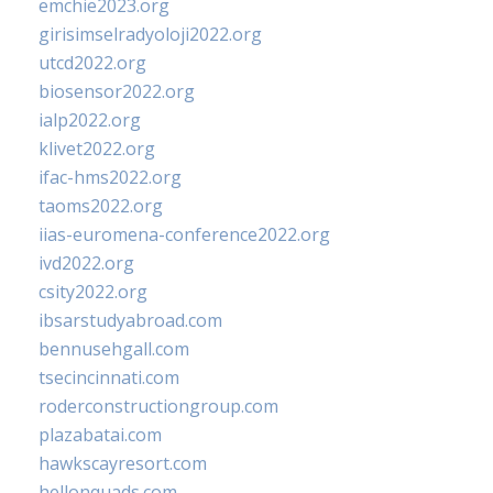
emchie2023.org
girisimselradyoloji2022.org
utcd2022.org
biosensor2022.org
ialp2022.org
klivet2022.org
ifac-hms2022.org
taoms2022.org
iias-euromena-conference2022.org
ivd2022.org
csity2022.org
ibsarstudyabroad.com
bennusehgall.com
tsecincinnati.com
roderconstructiongroup.com
plazabatai.com
hawkscayresort.com
hellonquads.com