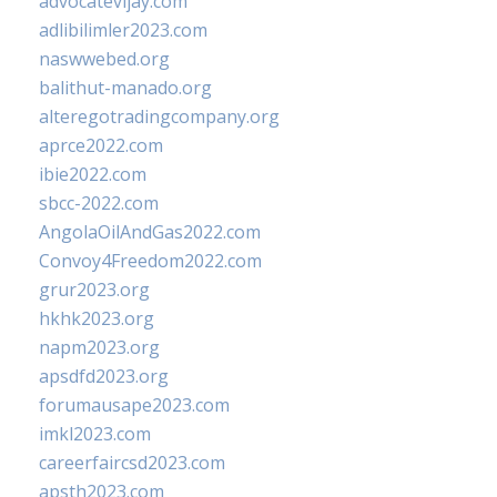
advocatevijay.com
adlibilimler2023.com
naswwebed.org
balithut-manado.org
alteregotradingcompany.org
aprce2022.com
ibie2022.com
sbcc-2022.com
AngolaOilAndGas2022.com
Convoy4Freedom2022.com
grur2023.org
hkhk2023.org
napm2023.org
apsdfd2023.org
forumausape2023.com
imkl2023.com
careerfaircsd2023.com
apsth2023.com