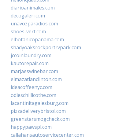
diarioanimales.com
decogaleri.com
unavozparadios.com
shoes-vert.com
elbotanicopanama.com
shadyoaksrockportrvpark.com
jccoinlaundry.com
kautorepair.com
marjaeswinebar.com
elmazatlanclinton.com
ideacoffeenyc.com
odieschillicothe.com
lacantinitagalesburg.com
pizzadeliverybristol.com
greenstarsmogcheck.com
happypawspl.com
callahansautoservicecenter.com