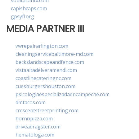
soultacohtx.com
capishcaps.com
gpsyfl.org
MEDIA PARTNER III
vwrepairarlington.com
cleaningservicebaltimore-md.com
beckslandscapeandfence.com
vistaaltadelveramendi.com
coastlinecateringnc.com
cuesburgershouston.com
psicologiaespecializadaencampeche.com
dmtacos.com
crescentstreetprinting.com
hornopizza.com
driveadragster.com
hematologa.com