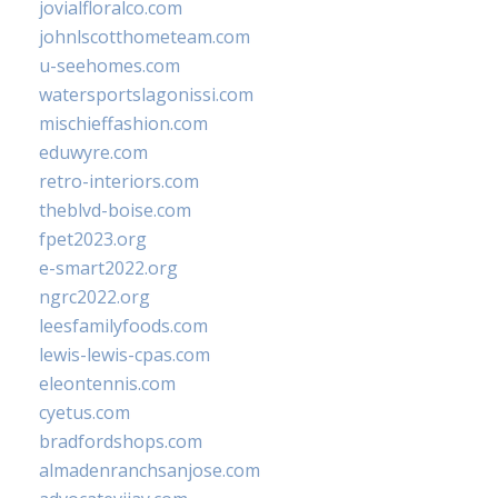
jovialfloralco.com
johnlscotthometeam.com
u-seehomes.com
watersportslagonissi.com
mischieffashion.com
eduwyre.com
retro-interiors.com
theblvd-boise.com
fpet2023.org
e-smart2022.org
ngrc2022.org
leesfamilyfoods.com
lewis-lewis-cpas.com
eleontennis.com
cyetus.com
bradfordshops.com
almadenranchsanjose.com