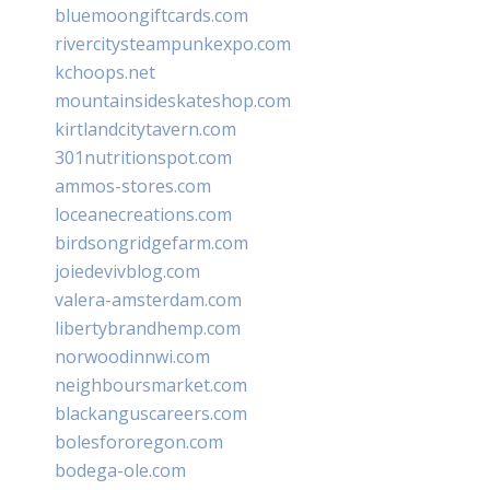
bluemoongiftcards.com
rivercitysteampunkexpo.com
kchoops.net
mountainsideskateshop.com
kirtlandcitytavern.com
301nutritionspot.com
ammos-stores.com
loceanecreations.com
birdsongridgefarm.com
joiedevivblog.com
valera-amsterdam.com
libertybrandhemp.com
norwoodinnwi.com
neighboursmarket.com
blackanguscareers.com
bolesfororegon.com
bodega-ole.com