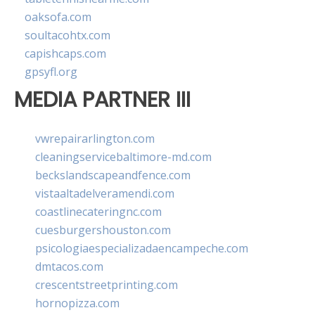
oaksofa.com
soultacohtx.com
capishcaps.com
gpsyfl.org
MEDIA PARTNER III
vwrepairarlington.com
cleaningservicebaltimore-md.com
beckslandscapeandfence.com
vistaaltadelveramendi.com
coastlinecateringnc.com
cuesburgershouston.com
psicologiaespecializadaencampeche.com
dmtacos.com
crescentstreetprinting.com
hornopizza.com