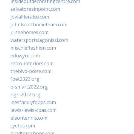
insideoutdecoratingcentre.com
salvatoresinpoint.com
jovialfloralco.com
johnlscotthometeam.com
u-seehomes.com
watersportslagonissi.com
mischieffashion.com
eduwyre.com
retro-interiors.com
theblvd-boise.com
fpet2023.org
e-smart2022.org
ngrc2022.org
leesfamilyfoods.com
lewis-lewis-cpas.com
eleontennis.com
cyetus.com
bradfordshops.com