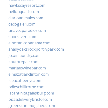
hawkscayresort.com
hellonquads.com
diarioanimales.com
decogaleri.com
unavozparadios.com
shoes-vert.com
elbotanicopanama.com
shadyoaksrockportrvpark.com
jccoinlaundry.com
kautorepair.com
marjaeswinebar.com
elmazatlanclinton.com
ideacoffeenyc.com
odieschillicothe.com
lacantinitagalesburg.com
pizzadeliverybristol.com
greenstarsmogcheck.com