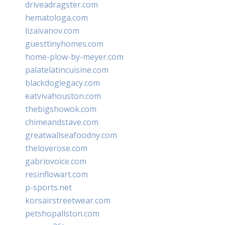
driveadragster.com
hematologa.com
lizaivanov.com
guesttinyhomes.com
home-plow-by-meyer.com
palatelatincuisine.com
blackdoglegacy.com
eatvivahouston.com
thebigshowok.com
chimeandstave.com
greatwallseafoodny.com
theloverose.com
gabriovoice.com
resinflowart.com
p-sports.net
korsairstreetwear.com
petshopallston.com