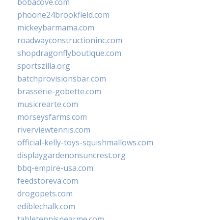
bobacove.com
phoone24brookfield.com
mickeybarmama.com
roadwayconstructioninc.com
shopdragonflyboutique.com
sportszilla.org
batchprovisionsbar.com
brasserie-gobette.com
musicrearte.com
morseysfarms.com
riverviewtennis.com
official-kelly-toys-squishmallows.com
displaygardenonsuncrest.org
bbq-empire-usa.com
feedstoreva.com
drogopets.com
ediblechalk.com
tabletennisnearme.com