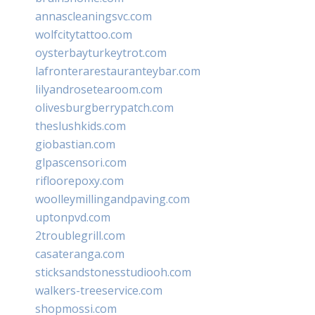
annascleaningsvc.com
wolfcitytattoo.com
oysterbayturkeytrot.com
lafronterarestauranteybar.com
lilyandrosetearoom.com
olivesburgberrypatch.com
theslushkids.com
giobastian.com
glpascensori.com
rifloorepoxy.com
woolleymillingandpaving.com
uptonpvd.com
2troublegrill.com
casateranga.com
sticksandstonesstudiooh.com
walkers-treeservice.com
shopmossi.com