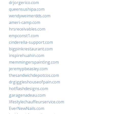
drjorgerico.com
queensushipa.com
wendyweimerdds.com
ameri-camp.com
hrsreceivables.com
empconst1.com
cinderella-support.com
bigpinkrestaurant.com
inspirehuahin.com
memmingerspainting.com
jeremypbeasley.com
thesandwichdepotcos.com
drgiggleshouseofpain.com
hotflashdesigns.com
garagenadeau.com
lifestylechauffeurservice.com
EverNewNails.com