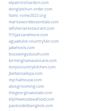
elpatronchardon.com
donglaishun-order.com
fiamc-rome2022.org
mariceworldessentials.com
lafisheriarestaurant.com
915jazzandmore.com
aguadulce-countryfair.com
jakehovis.com
bosswingsduluth.com
birminghamautocare.com
tonyscountrykitchen.com
jbellasnailspa.com
mychaihouse.com
alvisgrooming.com
thegeorginaestate.com
blythewoodseafood.com
paolosdelibangkok.com