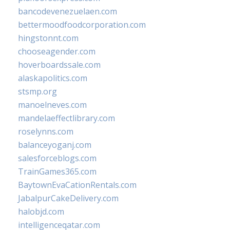
bancodevenezuelaen.com
bettermoodfoodcorporation.com
hingstonnt.com
chooseagender.com
hoverboardssale.com
alaskapolitics.com
stsmp.org
manoelneves.com
mandelaeffectlibrary.com
roselynns.com
balanceyoganj.com
salesforceblogs.com
TrainGames365.com
BaytownEvaCationRentals.com
JabalpurCakeDelivery.com
halobjd.com
intelligenceqatar.com