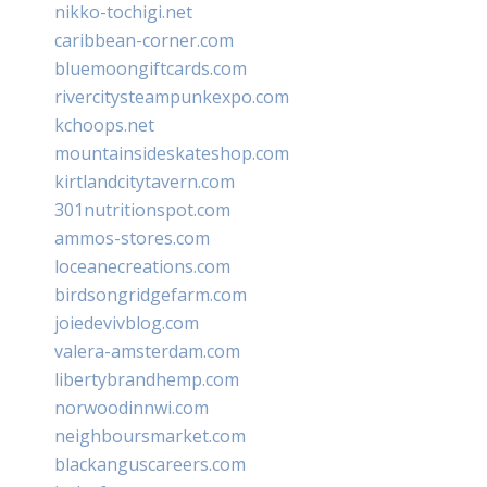
nikko-tochigi.net
caribbean-corner.com
bluemoongiftcards.com
rivercitysteampunkexpo.com
kchoops.net
mountainsideskateshop.com
kirtlandcitytavern.com
301nutritionspot.com
ammos-stores.com
loceanecreations.com
birdsongridgefarm.com
joiedevivblog.com
valera-amsterdam.com
libertybrandhemp.com
norwoodinnwi.com
neighboursmarket.com
blackanguscareers.com