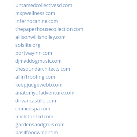
untamedcollectivesd.com
mxpwellness.com
infernocanine.com
thepaperhousecollection.com
allisonwillisholley.com
solslite.org
portwayinn.com
djmaddogmusic.com
thesoundarchitects.com
allin1roofing.com
keepjudgewebb.com
anatomyofadventure.com
drivancastillo.com
cmmedspa.com
midletontkd.com
gardensandgrills.com
basilfoodwine.com