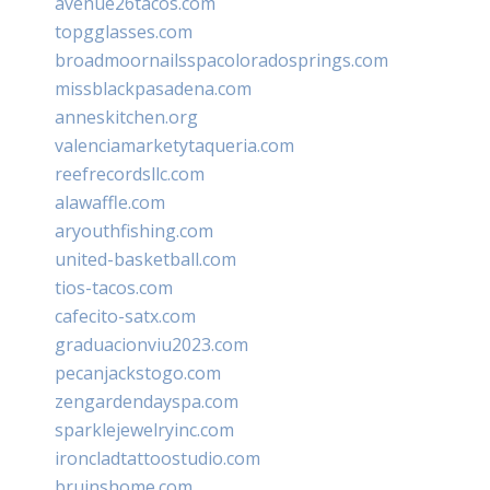
avenue26tacos.com
topgglasses.com
broadmoornailsspacoloradosprings.com
missblackpasadena.com
anneskitchen.org
valenciamarketytaqueria.com
reefrecordsllc.com
alawaffle.com
aryouthfishing.com
united-basketball.com
tios-tacos.com
cafecito-satx.com
graduacionviu2023.com
pecanjackstogo.com
zengardendayspa.com
sparklejewelryinc.com
ironcladtattoostudio.com
bruinshome.com