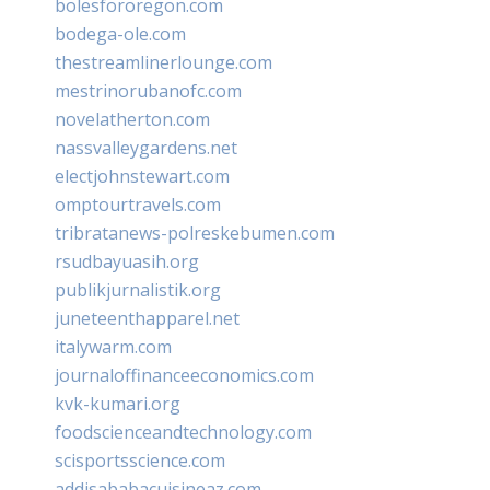
bolesfororegon.com
bodega-ole.com
thestreamlinerlounge.com
mestrinorubanofc.com
novelatherton.com
nassvalleygardens.net
electjohnstewart.com
omptourtravels.com
tribratanews-polreskebumen.com
rsudbayuasih.org
publikjurnalistik.org
juneteenthapparel.net
italywarm.com
journaloffinanceeconomics.com
kvk-kumari.org
foodscienceandtechnology.com
scisportsscience.com
addisababacuisineaz.com