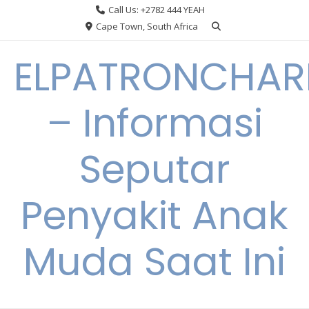
Skip
Call Us: +2782 444 YEAH
to
Cape Town, South Africa
content
ELPATRONCHA
– Informasi
Seputar
Penyakit Anak
Muda Saat Ini