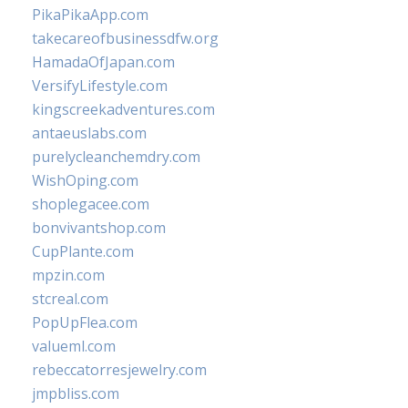
PikaPikaApp.com
takecareofbusinessdfw.org
HamadaOfJapan.com
VersifyLifestyle.com
kingscreekadventures.com
antaeuslabs.com
purelycleanchemdry.com
WishOping.com
shoplegacee.com
bonvivantshop.com
CupPlante.com
mpzin.com
stcreal.com
PopUpFlea.com
valueml.com
rebeccatorresjewelry.com
jmpbliss.com