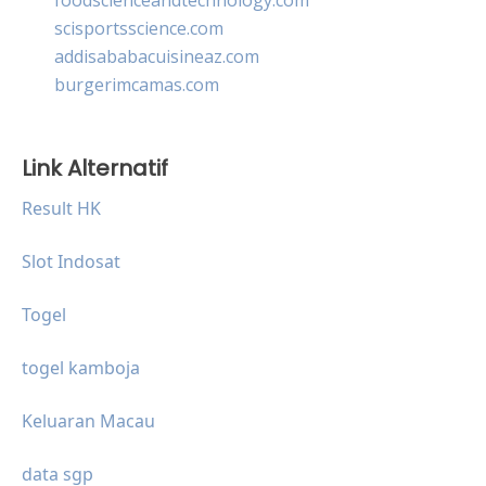
scisportsscience.com
addisababacuisineaz.com
burgerimcamas.com
Link Alternatif
Result HK
Slot Indosat
Togel
togel kamboja
Keluaran Macau
data sgp