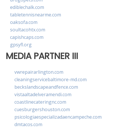
ediblechalk.com
tabletennisnearme.com
oaksofa.com
soultacohtx.com
capishcaps.com
gpsyfl.org
MEDIA PARTNER III
vwrepairarlington.com
cleaningservicebaltimore-md.com
beckslandscapeandfence.com
vistaaltadelveramendi.com
coastlinecateringnc.com
cuesburgershouston.com
psicologiaespecializadaencampeche.com
dmtacos.com