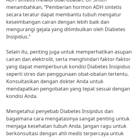
menambahkan, “Pemberian hormon ADH sintetis
secara teratur dapat membantu tubuh mengatur
keseimbangan cairan dengan lebih baik dan
mengurangi gejala yang ditimbulkan oleh Diabetes
Insipidus.”
Selain itu, penting juga untuk memperhatikan asupan
cairan dan elektrolit, serta menghindari faktor-faktor
yang dapat memperburuk kondisi Diabetes Insipidus
seperti stres dan penggunaan obat-obatan tertentu.
Konsultasikan dengan dokter Anda untuk
mendapatkan pengobatan yang tepat sesuai dengan
kondisi Anda.
Mengetahui penyebab Diabetes Insipidus dan
bagaimana cara mengatasinya sangat penting untuk
menjaga kesehatan tubuh Anda. Jangan ragu untuk
berkonsultasi dengan ahli medis terpercaya untuk