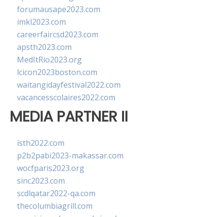
forumausape2023.com
imkl2023.com
careerfaircsd2023.com
apsth2023.com
MedItRio2023.org
lcicon2023boston.com
waitangidayfestival2022.com
vacancesscolaires2022.com
MEDIA PARTNER II
isth2022.com
p2b2pabi2023-makassar.com
wocfparis2023.org
sinc2023.com
scdlqatar2022-qa.com
thecolumbiagrill.com