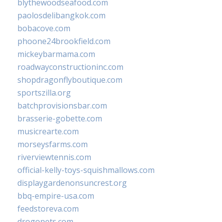
blythewoodseafood.com
paolosdelibangkok.com
bobacove.com
phoone24brookfield.com
mickeybarmama.com
roadwayconstructioninc.com
shopdragonflyboutique.com
sportszilla.org
batchprovisionsbar.com
brasserie-gobette.com
musicrearte.com
morseysfarms.com
riverviewtennis.com
official-kelly-toys-squishmallows.com
displaygardenonsuncrest.org
bbq-empire-usa.com
feedstoreva.com
drogopets.com