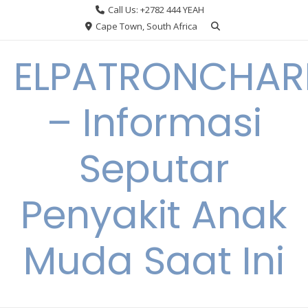
Skip
Call Us: +2782 444 YEAH
to
Cape Town, South Africa
content
ELPATRONCHA
– Informasi
Seputar
Penyakit Anak
Muda Saat Ini