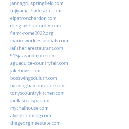
jannagrillspringfield.com
fujiyamacharleston.com
elpatronchardon.com
donglaishun-order.com
fiamc-rome2022.org
mariceworldessentials.com
lafisheriarestaurant.com
915jazzandmore.com
aguadulce-countryfair.com
jakehovis.com
bosswingsduluth.com
birminghamautocare.com
tonyscountrykitchen.com
jbellasnailspa.com
mychaihouse.com
alvisgrooming.com
thegeorginaestate.com