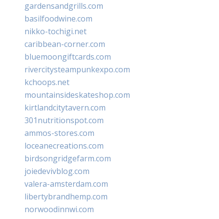
gardensandgrills.com
basilfoodwine.com
nikko-tochigi.net
caribbean-corner.com
bluemoongiftcards.com
rivercitysteampunkexpo.com
kchoops.net
mountainsideskateshop.com
kirtlandcitytavern.com
301nutritionspot.com
ammos-stores.com
loceanecreations.com
birdsongridgefarm.com
joiedevivblog.com
valera-amsterdam.com
libertybrandhemp.com
norwoodinnwi.com