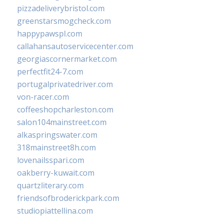
pizzadeliverybristol.com
greenstarsmogcheck.com
happypawspl.com
callahansautoservicecenter.com
georgiascornermarket.com
perfectfit24-7.com
portugalprivatedriver.com
von-racer.com
coffeeshopcharleston.com
salon104mainstreet.com
alkaspringswater.com
318mainstreet8h.com
lovenailsspari.com
oakberry-kuwait.com
quartzliterary.com
friendsofbroderickpark.com
studiopiattellina.com