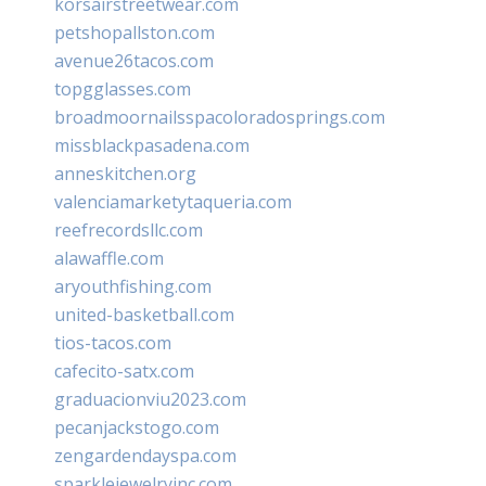
korsairstreetwear.com
petshopallston.com
avenue26tacos.com
topgglasses.com
broadmoornailsspacoloradosprings.com
missblackpasadena.com
anneskitchen.org
valenciamarketytaqueria.com
reefrecordsllc.com
alawaffle.com
aryouthfishing.com
united-basketball.com
tios-tacos.com
cafecito-satx.com
graduacionviu2023.com
pecanjackstogo.com
zengardendayspa.com
sparklejewelryinc.com