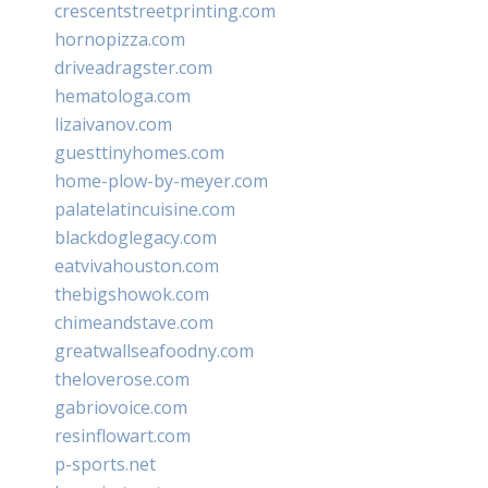
crescentstreetprinting.com
hornopizza.com
driveadragster.com
hematologa.com
lizaivanov.com
guesttinyhomes.com
home-plow-by-meyer.com
palatelatincuisine.com
blackdoglegacy.com
eatvivahouston.com
thebigshowok.com
chimeandstave.com
greatwallseafoodny.com
theloverose.com
gabriovoice.com
resinflowart.com
p-sports.net