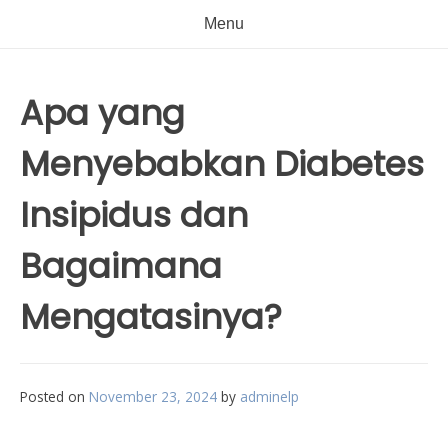
Menu
Apa yang
Menyebabkan Diabetes
Insipidus dan
Bagaimana
Mengatasinya?
Posted on
November 23, 2024
by
adminelp