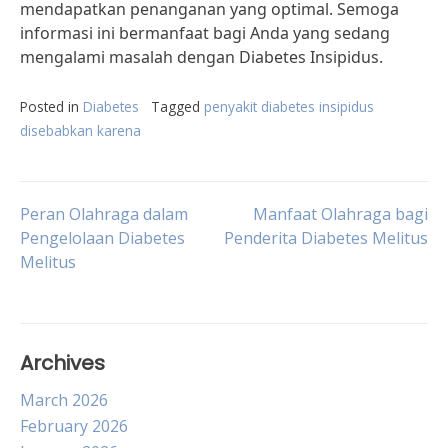
mendapatkan penanganan yang optimal. Semoga
informasi ini bermanfaat bagi Anda yang sedang
mengalami masalah dengan Diabetes Insipidus.
Posted in
Diabetes
Tagged
penyakit diabetes insipidus
disebabkan karena
Post
Peran Olahraga dalam
Manfaat Olahraga bagi
Pengelolaan Diabetes
Penderita Diabetes Melitus
Melitus
navigation
Archives
March 2026
February 2026