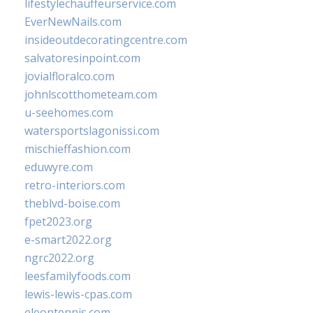
lifestylechauffeurservice.com
EverNewNails.com
insideoutdecoratingcentre.com
salvatoresinpoint.com
jovialfloralco.com
johnlscotthometeam.com
u-seehomes.com
watersportslagonissi.com
mischieffashion.com
eduwyre.com
retro-interiors.com
theblvd-boise.com
fpet2023.org
e-smart2022.org
ngrc2022.org
leesfamilyfoods.com
lewis-lewis-cpas.com
eleontennis.com