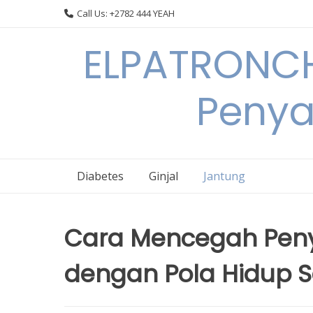
Skip
Call Us: +2782 444 YEAH
to
content
ELPATRONCH
Penya
Diabetes
Ginjal
Jantung
Cara Mencegah Peny
dengan Pola Hidup 