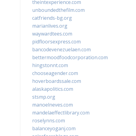
theintexperience.com
unboundedthefilm.com
catfriends-bg.org
marianlives.org
waywardtees.com
pidfloorsexpress.com
bancodevenezuelaen.com
bettermoodfoodcorporation.com
hingstonnt.com
chooseagender.com
hoverboardssale.com
alaskapolitics.com
stsmp.org
manoelneves.com
mandelaeffectlibrary.com
roselynns.com
balanceyoganj.com