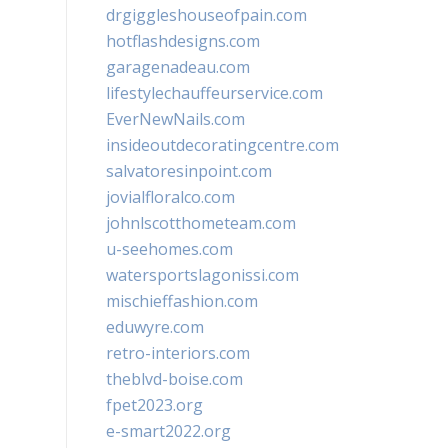
drgiggleshouseofpain.com
hotflashdesigns.com
garagenadeau.com
lifestylechauffeurservice.com
EverNewNails.com
insideoutdecoratingcentre.com
salvatoresinpoint.com
jovialfloralco.com
johnlscotthometeam.com
u-seehomes.com
watersportslagonissi.com
mischieffashion.com
eduwyre.com
retro-interiors.com
theblvd-boise.com
fpet2023.org
e-smart2022.org