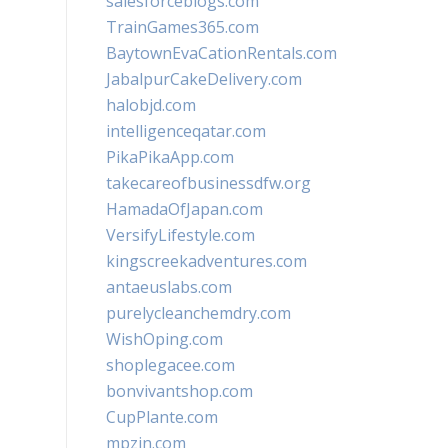
salesforceblogs.com
TrainGames365.com
BaytownEvaCationRentals.com
JabalpurCakeDelivery.com
halobjd.com
intelligenceqatar.com
PikaPikaApp.com
takecareofbusinessdfw.org
HamadaOfJapan.com
VersifyLifestyle.com
kingscreekadventures.com
antaeuslabs.com
purelycleanchemdry.com
WishOping.com
shoplegacee.com
bonvivantshop.com
CupPlante.com
mpzin.com