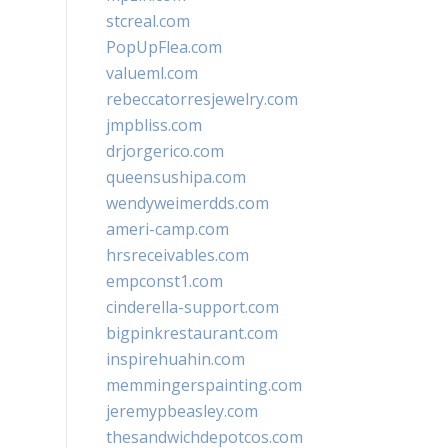
stcreal.com
PopUpFlea.com
valueml.com
rebeccatorresjewelry.com
jmpbliss.com
drjorgerico.com
queensushipa.com
wendyweimerdds.com
ameri-camp.com
hrsreceivables.com
empconst1.com
cinderella-support.com
bigpinkrestaurant.com
inspirehuahin.com
memmingerspainting.com
jeremypbeasley.com
thesandwichdepotcos.com