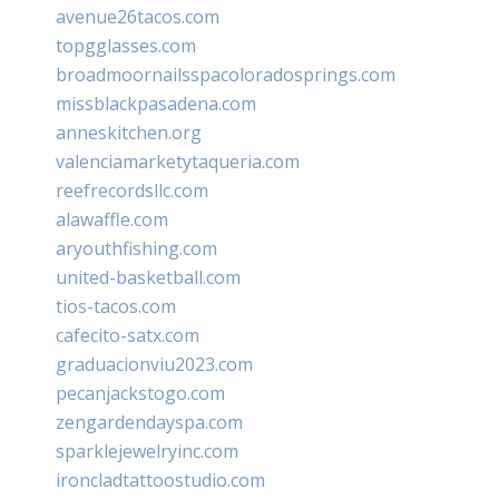
avenue26tacos.com
topgglasses.com
broadmoornailsspacoloradosprings.com
missblackpasadena.com
anneskitchen.org
valenciamarketytaqueria.com
reefrecordsllc.com
alawaffle.com
aryouthfishing.com
united-basketball.com
tios-tacos.com
cafecito-satx.com
graduacionviu2023.com
pecanjackstogo.com
zengardendayspa.com
sparklejewelryinc.com
ironcladtattoostudio.com