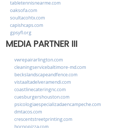
tabletennisnearme.com
oaksofa.com
soultacohtx.com
capishcaps.com
gpsyfl.org
MEDIA PARTNER III
vwrepairarlington.com
cleaningservicebaltimore-md.com
beckslandscapeandfence.com
vistaaltadelveramendi.com
coastlinecateringnc.com
cuesburgershouston.com
psicologiaespecializadaencampeche.com
dmtacos.com
crescentstreetprinting.com
hornopizza.com