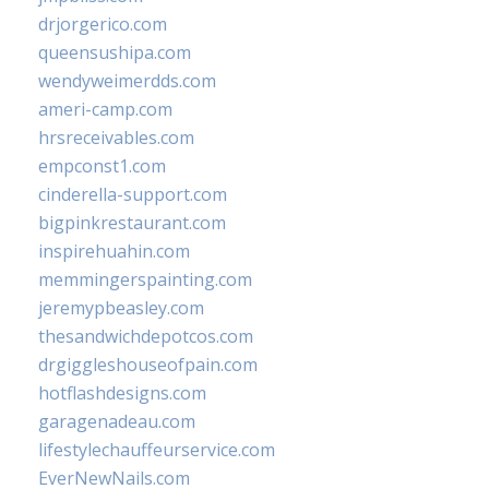
drjorgerico.com
queensushipa.com
wendyweimerdds.com
ameri-camp.com
hrsreceivables.com
empconst1.com
cinderella-support.com
bigpinkrestaurant.com
inspirehuahin.com
memmingerspainting.com
jeremypbeasley.com
thesandwichdepotcos.com
drgiggleshouseofpain.com
hotflashdesigns.com
garagenadeau.com
lifestylechauffeurservice.com
EverNewNails.com