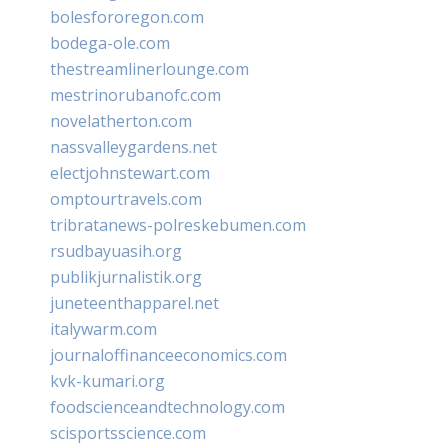
bolesfororegon.com
bodega-ole.com
thestreamlinerlounge.com
mestrinorubanofc.com
novelatherton.com
nassvalleygardens.net
electjohnstewart.com
omptourtravels.com
tribratanews-polreskebumen.com
rsudbayuasih.org
publikjurnalistik.org
juneteenthapparel.net
italywarm.com
journaloffinanceeconomics.com
kvk-kumari.org
foodscienceandtechnology.com
scisportsscience.com