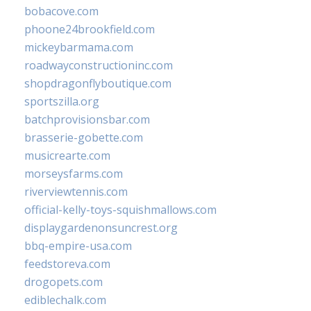
bobacove.com
phoone24brookfield.com
mickeybarmama.com
roadwayconstructioninc.com
shopdragonflyboutique.com
sportszilla.org
batchprovisionsbar.com
brasserie-gobette.com
musicrearte.com
morseysfarms.com
riverviewtennis.com
official-kelly-toys-squishmallows.com
displaygardenonsuncrest.org
bbq-empire-usa.com
feedstoreva.com
drogopets.com
ediblechalk.com