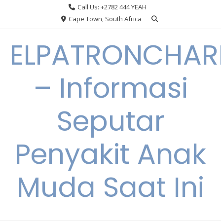
Skip
Call Us: +2782 444 YEAH
to
Cape Town, South Africa
content
ELPATRONCHA
– Informasi
Seputar
Penyakit Anak
Muda Saat Ini