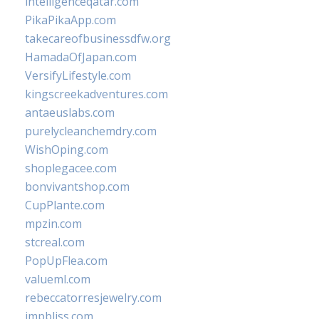
intelligenceqatar.com
PikaPikaApp.com
takecareofbusinessdfw.org
HamadaOfJapan.com
VersifyLifestyle.com
kingscreekadventures.com
antaeuslabs.com
purelycleanchemdry.com
WishOping.com
shoplegacee.com
bonvivantshop.com
CupPlante.com
mpzin.com
stcreal.com
PopUpFlea.com
valueml.com
rebeccatorresjewelry.com
jmpbliss.com