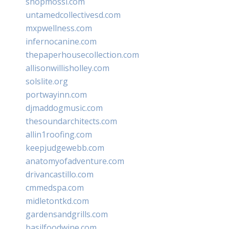
shopmossi.com
untamedcollectivesd.com
mxpwellness.com
infernocanine.com
thepaperhousecollection.com
allisonwillisholley.com
solslite.org
portwayinn.com
djmaddogmusic.com
thesoundarchitects.com
allin1roofing.com
keepjudgewebb.com
anatomyofadventure.com
drivancastillo.com
cmmedspa.com
midletontkd.com
gardensandgrills.com
basilfoodwine.com