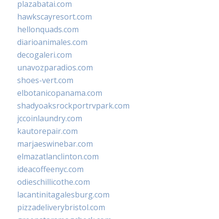
plazabatai.com
hawkscayresort.com
hellonquads.com
diarioanimales.com
decogaleri.com
unavozparadios.com
shoes-vert.com
elbotanicopanama.com
shadyoaksrockportrvpark.com
jccoinlaundry.com
kautorepair.com
marjaeswinebar.com
elmazatlanclinton.com
ideacoffeenyc.com
odieschillicothe.com
lacantinitagalesburg.com
pizzadeliverybristol.com