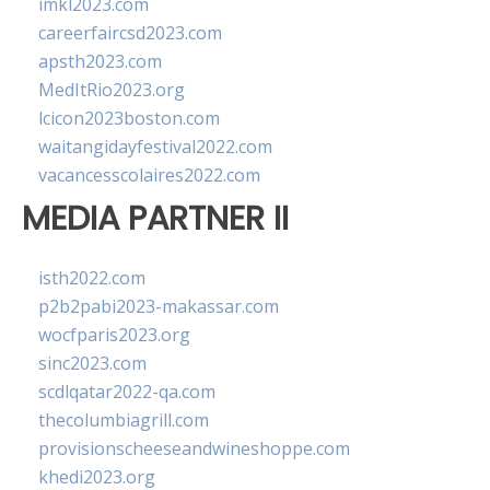
imkl2023.com
careerfaircsd2023.com
apsth2023.com
MedItRio2023.org
lcicon2023boston.com
waitangidayfestival2022.com
vacancesscolaires2022.com
MEDIA PARTNER II
isth2022.com
p2b2pabi2023-makassar.com
wocfparis2023.org
sinc2023.com
scdlqatar2022-qa.com
thecolumbiagrill.com
provisionscheeseandwineshoppe.com
khedi2023.org