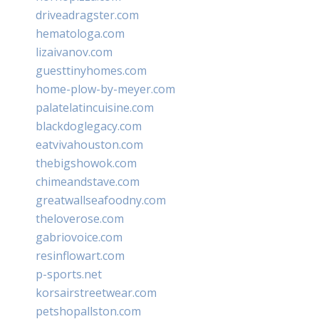
driveadragster.com
hematologa.com
lizaivanov.com
guesttinyhomes.com
home-plow-by-meyer.com
palatelatincuisine.com
blackdoglegacy.com
eatvivahouston.com
thebigshowok.com
chimeandstave.com
greatwallseafoodny.com
theloverose.com
gabriovoice.com
resinflowart.com
p-sports.net
korsairstreetwear.com
petshopallston.com