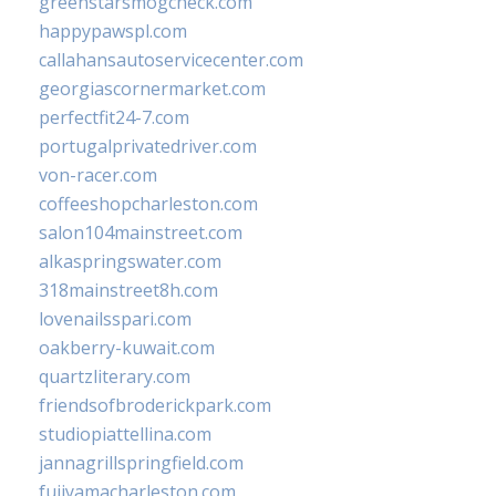
greenstarsmogcheck.com
happypawspl.com
callahansautoservicecenter.com
georgiascornermarket.com
perfectfit24-7.com
portugalprivatedriver.com
von-racer.com
coffeeshopcharleston.com
salon104mainstreet.com
alkaspringswater.com
318mainstreet8h.com
lovenailsspari.com
oakberry-kuwait.com
quartzliterary.com
friendsofbroderickpark.com
studiopiattellina.com
jannagrillspringfield.com
fujiyamacharleston.com