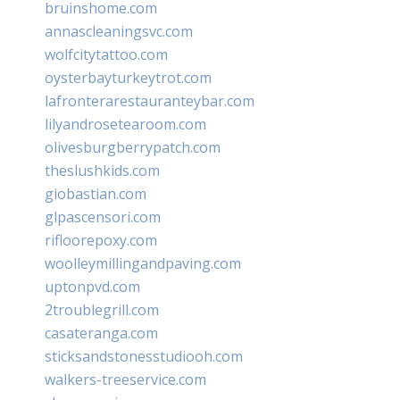
bruinshome.com
annascleaningsvc.com
wolfcitytattoo.com
oysterbayturkeytrot.com
lafronterarestauranteybar.com
lilyandrosetearoom.com
olivesburgberrypatch.com
theslushkids.com
giobastian.com
glpascensori.com
rifloorepoxy.com
woolleymillingandpaving.com
uptonpvd.com
2troublegrill.com
casateranga.com
sticksandstonesstudiooh.com
walkers-treeservice.com