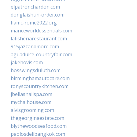
elpatronchardon.com
donglaishun-order.com
fiamc-rome2022.org
mariceworldessentials.com
lafisheriarestaurant.com
915jazzandmore.com
aguadulce-countryfair.com
jakehovis.com
bosswingsduluth.com
birminghamautocare.com
tonyscountrykitchen.com
jbellasnailspa.com
mychaihouse.com
alvisgrooming.com
thegeorginaestate.com
blythewoodseafood.com
paolosdelibangkok.com