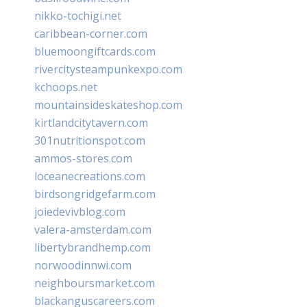
nikko-tochigi.net
caribbean-corner.com
bluemoongiftcards.com
rivercitysteampunkexpo.com
kchoops.net
mountainsideskateshop.com
kirtlandcitytavern.com
301nutritionspot.com
ammos-stores.com
loceanecreations.com
birdsongridgefarm.com
joiedevivblog.com
valera-amsterdam.com
libertybrandhemp.com
norwoodinnwi.com
neighboursmarket.com
blackanguscareers.com