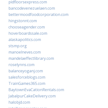
pidfloorsexpress.com
bancodevenezuelaen.com
bettermoodfoodcorporation.com
hingstonnt.com
chooseagender.com
hoverboardssale.com
alaskapolitics.com
stsmp.org
manoelneves.com
mandelaeffectlibrary.com
roselynns.com
balanceyoganj.com
salesforceblogs.com
TrainGames365.com
BaytownEvaCationRentals.com
JabalpurCakeDelivery.com
halobjd.com