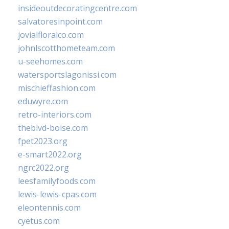
insideoutdecoratingcentre.com
salvatoresinpoint.com
jovialfloralco.com
johnlscotthometeam.com
u-seehomes.com
watersportslagonissi.com
mischieffashion.com
eduwyre.com
retro-interiors.com
theblvd-boise.com
fpet2023.org
e-smart2022.org
ngrc2022.org
leesfamilyfoods.com
lewis-lewis-cpas.com
eleontennis.com
cyetus.com