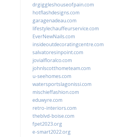
drgiggleshouseofpain.com
hotflashdesigns.com
garagenadeau.com
lifestylechauffeurservice.com
EverNewNails.com
insideoutdecoratingcentre.com
salvatoresinpoint.com
jovialfloralco.com
johnlscotthometeam.com
u-seehomes.com
watersportslagonissi.com
mischieffashion.com
eduwyre.com
retro-interiors.com
theblvd-boise.com
fpet2023.org
e-smart2022.org