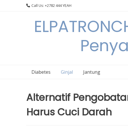
Skip
Call Us: +2782 444 YEAH
to
content
ELPATRONCH
Penya
Diabetes
Ginjal
Jantung
Alternatif Pengobata
Harus Cuci Darah