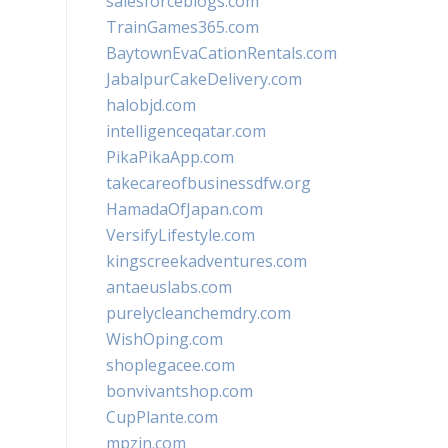
salesforceblogs.com
TrainGames365.com
BaytownEvaCationRentals.com
JabalpurCakeDelivery.com
halobjd.com
intelligenceqatar.com
PikaPikaApp.com
takecareofbusinessdfw.org
HamadaOfJapan.com
VersifyLifestyle.com
kingscreekadventures.com
antaeuslabs.com
purelycleanchemdry.com
WishOping.com
shoplegacee.com
bonvivantshop.com
CupPlante.com
mpzin.com