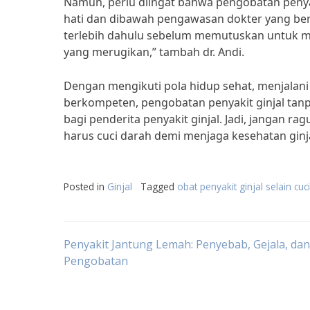
Namun, perlu diingat bahwa pengobatan penyak
hati dan dibawah pengawasan dokter yang ber
terlebih dahulu sebelum memutuskan untuk menja
yang merugikan,” tambah dr. Andi.
Dengan mengikuti pola hidup sehat, menjalani 
berkompeten, pengobatan penyakit ginjal tanp
bagi penderita penyakit ginjal. Jadi, jangan r
harus cuci darah demi menjaga kesehatan ginj
Posted in
Ginjal
Tagged
obat penyakit ginjal selain cuc
Post
Penyakit Jantung Lemah: Penyebab, Gejala, dan
Pengobatan
navigation