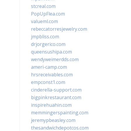
stcreal.com
PopUpFlea.com
valueml.com
rebeccatorresjewelry.com
jmpbliss.com
drjorgerico.com
queensushipa.com
wendyweimerdds.com
ameri-camp.com
hrsreceivables.com
empconst1.com
cinderella-support.com
bigpinkrestaurant.com
inspirehuahin.com
memmingerspainting.com
jeremypbeasley.com
thesandwichdepotcos.com