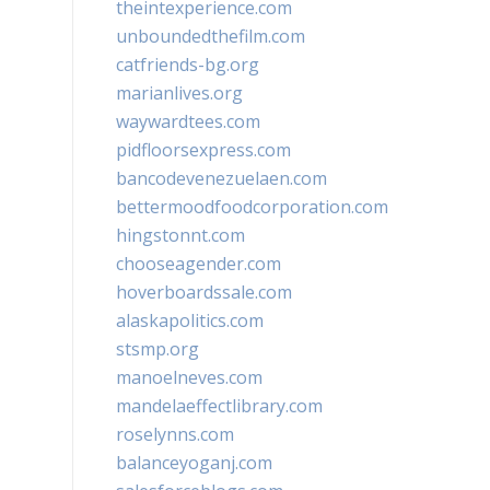
theintexperience.com
unboundedthefilm.com
catfriends-bg.org
marianlives.org
waywardtees.com
pidfloorsexpress.com
bancodevenezuelaen.com
bettermoodfoodcorporation.com
hingstonnt.com
chooseagender.com
hoverboardssale.com
alaskapolitics.com
stsmp.org
manoelneves.com
mandelaeffectlibrary.com
roselynns.com
balanceyoganj.com