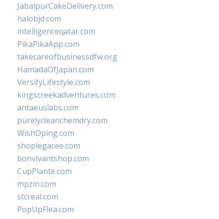
JabalpurCakeDelivery.com
halobjd.com
intelligenceqatar.com
PikaPikaApp.com
takecareofbusinessdfw.org
HamadaOfJapan.com
VersifyLifestyle.com
kingscreekadventures.com
antaeuslabs.com
purelycleanchemdry.com
WishOping.com
shoplegacee.com
bonvivantshop.com
CupPlante.com
mpzin.com
stcreal.com
PopUpFlea.com