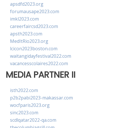
apsdfd2023.org
forumausape2023.com
imkl2023.com
careerfaircsd2023.com
apsth2023.com
MedItRio2023.org
lcicon2023boston.com
waitangidayfestival2022.com
vacancesscolaires2022.com
MEDIA PARTNER II
isth2022.com
p2b2pabi2023-makassar.com
wocfparis2023.org
sinc2023.com
scdlqatar2022-qa.com
thecolumbiagrill.com