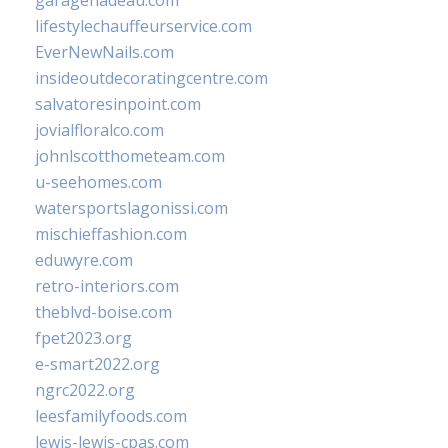
garagenadeau.com
lifestylechauffeurservice.com
EverNewNails.com
insideoutdecoratingcentre.com
salvatoresinpoint.com
jovialfloralco.com
johnlscotthometeam.com
u-seehomes.com
watersportslagonissi.com
mischieffashion.com
eduwyre.com
retro-interiors.com
theblvd-boise.com
fpet2023.org
e-smart2022.org
ngrc2022.org
leesfamilyfoods.com
lewis-lewis-cpas.com