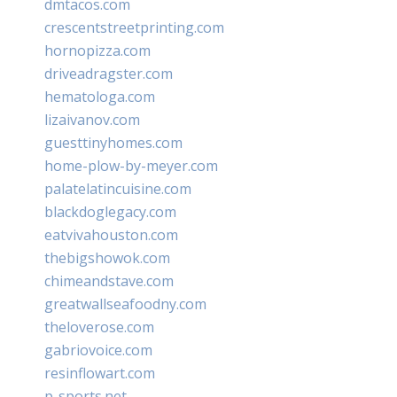
dmtacos.com
crescentstreetprinting.com
hornopizza.com
driveadragster.com
hematologa.com
lizaivanov.com
guesttinyhomes.com
home-plow-by-meyer.com
palatelatincuisine.com
blackdoglegacy.com
eatvivahouston.com
thebigshowok.com
chimeandstave.com
greatwallseafoodny.com
theloverose.com
gabriovoice.com
resinflowart.com
p-sports.net