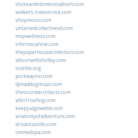
sticksandstonesstudiooh.com
walkers-treeservice.com
shopmossi.com
untamedcollectivesd.com
mxpwellness.com
infernocanine.com
thepaperhousecollection.com
allisonwillisholley.com
solslite.org
portwayinn.com
djmaddogmusic.com
thesoundarchitects.com
allin1roofing.com
keepjudgewebb.com
anatomyofadventure.com
drivancastillo.com
cmmedspa.com