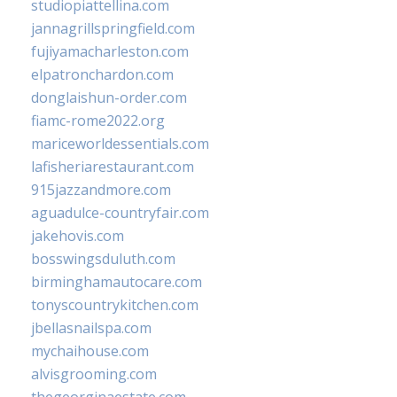
studiopiattellina.com
jannagrillspringfield.com
fujiyamacharleston.com
elpatronchardon.com
donglaishun-order.com
fiamc-rome2022.org
mariceworldessentials.com
lafisheriarestaurant.com
915jazzandmore.com
aguadulce-countryfair.com
jakehovis.com
bosswingsduluth.com
birminghamautocare.com
tonyscountrykitchen.com
jbellasnailspa.com
mychaihouse.com
alvisgrooming.com