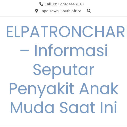
Skip
Call Us: +2782 444 YEAH
to
Cape Town, South Africa
content
ELPATRONCHA
– Informasi
Seputar
Penyakit Anak
Muda Saat Ini