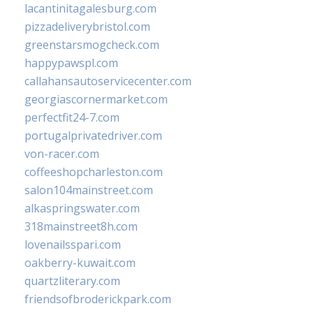
lacantinitagalesburg.com
pizzadeliverybristol.com
greenstarsmogcheck.com
happypawspl.com
callahansautoservicecenter.com
georgiascornermarket.com
perfectfit24-7.com
portugalprivatedriver.com
von-racer.com
coffeeshopcharleston.com
salon104mainstreet.com
alkaspringswater.com
318mainstreet8h.com
lovenailsspari.com
oakberry-kuwait.com
quartzliterary.com
friendsofbroderickpark.com