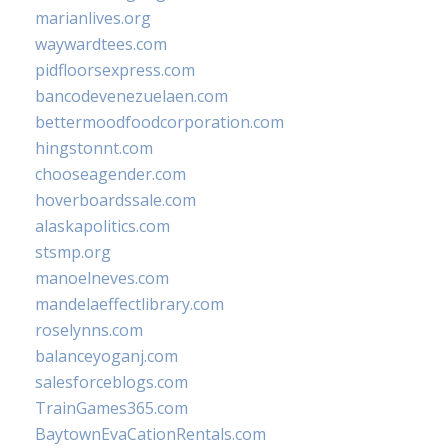
marianlives.org
waywardtees.com
pidfloorsexpress.com
bancodevenezuelaen.com
bettermoodfoodcorporation.com
hingstonnt.com
chooseagender.com
hoverboardssale.com
alaskapolitics.com
stsmp.org
manoelneves.com
mandelaeffectlibrary.com
roselynns.com
balanceyoganj.com
salesforceblogs.com
TrainGames365.com
BaytownEvaCationRentals.com