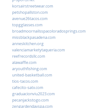
korsairstreetwear.com
petshopallston.com
avenue26tacos.com
topgglasses.com
broadmoornailsspacoloradosprings.com
missblackpasadena.com
anneskitchen.org
valenciamarketytaqueria.com
reefrecordsllc.com
alawaffle.com
aryouthfishing.com
united-basketball.com
tios-tacos.com
cafecito-satx.com
graduacionviu2023.com
pecanjackstogo.com
zengardendayspa.com