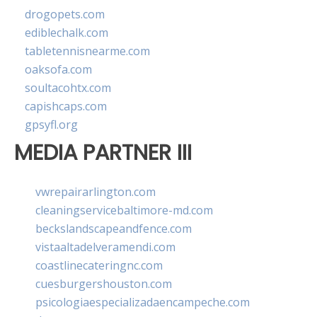
drogopets.com
ediblechalk.com
tabletennisnearme.com
oaksofa.com
soultacohtx.com
capishcaps.com
gpsyfl.org
MEDIA PARTNER III
vwrepairarlington.com
cleaningservicebaltimore-md.com
beckslandscapeandfence.com
vistaaltadelveramendi.com
coastlinecateringnc.com
cuesburgershouston.com
psicologiaespecializadaencampeche.com