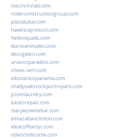
tsecincinnati.com
roderconstructiongroup.com
plazabatai.com
hawkscayresort.com
hellonquads.com
diarioanimales.com
decogaleri.com
unavozparadios.com
shoes-vert.com
elbotanicopanama.com
shadyoaksrockportrvpark.com
jccoinlaundry.com
kautorepair.com
marjaeswinebar.com
elmazatlanclinton.com
ideacoffeenyc.com
odieschillicothe.com