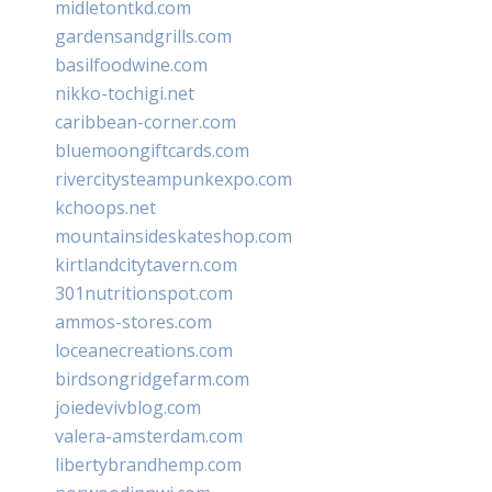
midletontkd.com
gardensandgrills.com
basilfoodwine.com
nikko-tochigi.net
caribbean-corner.com
bluemoongiftcards.com
rivercitysteampunkexpo.com
kchoops.net
mountainsideskateshop.com
kirtlandcitytavern.com
301nutritionspot.com
ammos-stores.com
loceanecreations.com
birdsongridgefarm.com
joiedevivblog.com
valera-amsterdam.com
libertybrandhemp.com