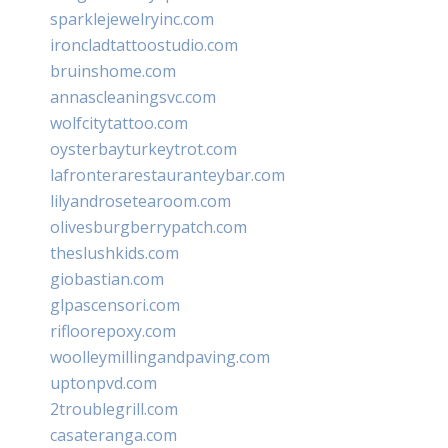
sparklejewelryinc.com
ironcladtattoostudio.com
bruinshome.com
annascleaningsvc.com
wolfcitytattoo.com
oysterbayturkeytrot.com
lafronterarestauranteybar.com
lilyandrosetearoom.com
olivesburgberrypatch.com
theslushkids.com
giobastian.com
glpascensori.com
rifloorepoxy.com
woolleymillingandpaving.com
uptonpvd.com
2troublegrill.com
casateranga.com