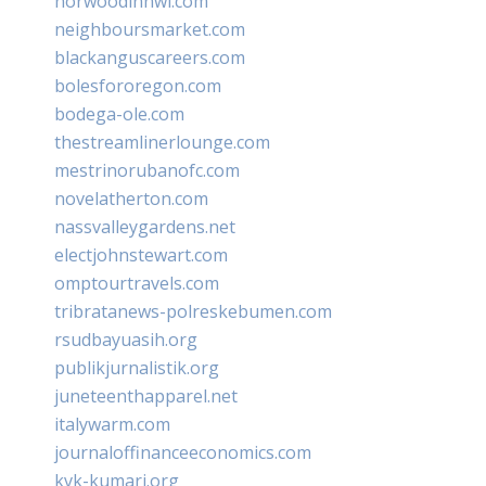
norwoodinnwi.com
neighboursmarket.com
blackanguscareers.com
bolesfororegon.com
bodega-ole.com
thestreamlinerlounge.com
mestrinorubanofc.com
novelatherton.com
nassvalleygardens.net
electjohnstewart.com
omptourtravels.com
tribratanews-polreskebumen.com
rsudbayuasih.org
publikjurnalistik.org
juneteenthapparel.net
italywarm.com
journaloffinanceeconomics.com
kvk-kumari.org