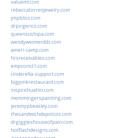
valueml.com
rebeccatorresjewelry.com
jmpbliss.com
drjorgerico.com
queensushipa.com
wendyweimerdds.com
ameri-camp.com
hrsreceivables.com
empconst1.com
cinderella-support.com
bigpinkrestaurant.com
inspirehuahin.com
memmingerspainting.com
jeremypbeasley.com
thesandwichdepotcos.com
drgiggleshouseofpain.com
hotflashdesigns.com