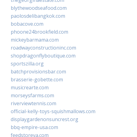
thegeorginaestate.com
blythewoodseafood.com
paolosdelibangkok.com
bobacove.com
phoone24brookfield.com
mickeybarmama.com
roadwayconstructioninc.com
shopdragonflyboutique.com
sportszilla.org
batchprovisionsbar.com
brasserie-gobette.com
musicrearte.com
morseysfarms.com
riverviewtennis.com
official-kelly-toys-squishmallows.com
displaygardenonsuncrest.org
bbq-empire-usa.com
feedstoreva.com