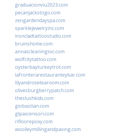
graduacionviu2023.com
pecanjackstogo.com
zengardendayspa.com
sparklejewelryinc.com
ironcladtattoostudio.com
bruinshome.com
annascleaningsvc.com
wolfcitytattoo.com
oysterbayturkeytrot.com
lafronterarestauranteybar.com
lilyandrosetearoom.com
olivesburgberrypatch.com
theslushkids.com
giobastian.com
glpascensori.com
rifloorepoxy.com
woolleymillingandpaving.com