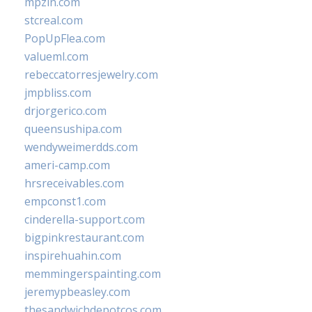
mpzin.com
stcreal.com
PopUpFlea.com
valueml.com
rebeccatorresjewelry.com
jmpbliss.com
drjorgerico.com
queensushipa.com
wendyweimerdds.com
ameri-camp.com
hrsreceivables.com
empconst1.com
cinderella-support.com
bigpinkrestaurant.com
inspirehuahin.com
memmingerspainting.com
jeremypbeasley.com
thesandwichdepotcos.com