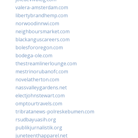
valera-amsterdam.com
libertybrandhemp.com
norwoodinnwi.com
neighboursmarket.com
blackanguscareers.com
bolesfororegon.com
bodega-ole.com
thestreamlinerlounge.com
mestrinorubanofc.com
novelatherton.com
nassvalleygardens.net
electjohnstewart.com
omptourtravels.com
tribratanews-polreskebumen.com
rsudbayuasih.org
publikjurnalistik.org
juneteenthapparel.net