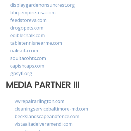
displaygardenonsuncrest.org
bbq-empire-usa.com
feedstoreva.com
drogopets.com
ediblechalk.com
tabletennisnearme.com
oaksofa.com
soultacohtx.com
capishcaps.com
gpsyfl.org
MEDIA PARTNER III
vwrepairarlington.com
cleaningservicebaltimore-md.com
beckslandscapeandfence.com
vistaaltadelveramendi.com