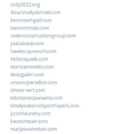
csity2022.org
ibsarstudyabroad.com
bennusehgall.com
tsecincinnati.com
roderconstructiongroup.com
plazabatai.com
hawkscayresort.com
hellonquads.com
diarioanimales.com
decogaleri.com
unavozparadios.com
shoes-vert.com
elbotanicopanama.com
shadyoaksrockportrvpark.com
jccoinlaundry.com
kautorepair.com
marjaeswinebar.com