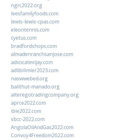
ngrc2022.org
leesfamilyfoods.com
lewis-lewis-cpas.com
eleontennis.com
cyetus.com
bradfordshops.com
almadenranchsanjose.com
advocatevijay.com
adlibilimler2023.com
naswwebed.org
balithut-manado.org
alteregotradingcompany.org
aprce2022.com
ibie2022.com
sbcc-2022.com
AngolaOilAndGas2022.com
Convoy4Freedom2022.com