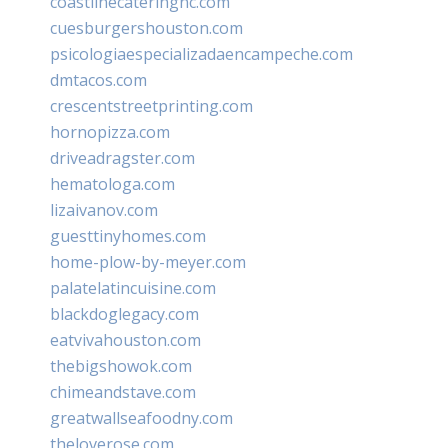
coastlinecateringnc.com
cuesburgershouston.com
psicologiaespecializadaencampeche.com
dmtacos.com
crescentstreetprinting.com
hornopizza.com
driveadragster.com
hematologa.com
lizaivanov.com
guesttinyhomes.com
home-plow-by-meyer.com
palatelatincuisine.com
blackdoglegacy.com
eatvivahouston.com
thebigshowok.com
chimeandstave.com
greatwallseafoodny.com
theloverose.com