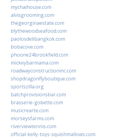
mychaihouse.com
alvisgrooming.com
thegeorginaestate.com
blythewoodseafood.com
paolosdelibangkok.com
bobacove.com
phoone24brookfield.com
mickeybarmama.com
roadwayconstructioninc.com
shopdragonflyboutique.com
sportszilla.org
batchprovisionsbar.com
brasserie-gobette.com
musicrearte.com
morseysfarms.com
riverviewtennis.com
official-kelly-toys-squishmallows.com