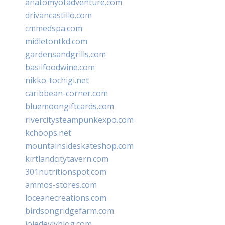
anatomyofadventure.com
drivancastillo.com
cmmedspa.com
midletontkd.com
gardensandgrills.com
basilfoodwine.com
nikko-tochigi.net
caribbean-corner.com
bluemoongiftcards.com
rivercitysteampunkexpo.com
kchoops.net
mountainsideskateshop.com
kirtlandcitytavern.com
301nutritionspot.com
ammos-stores.com
loceanecreations.com
birdsongridgefarm.com
joiedevivblog.com