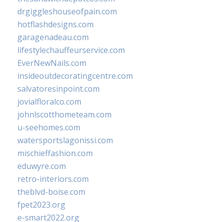
drgiggleshouseofpain.com
hotflashdesigns.com
garagenadeau.com
lifestylechauffeurservice.com
EverNewNails.com
insideoutdecoratingcentre.com
salvatoresinpoint.com
jovialfloralco.com
johnlscotthometeam.com
u-seehomes.com
watersportslagonissi.com
mischieffashion.com
eduwyre.com
retro-interiors.com
theblvd-boise.com
fpet2023.org
e-smart2022.org