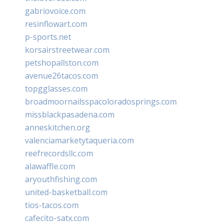
gabriovoice.com
resinflowart.com
p-sports.net
korsairstreetwear.com
petshopallston.com
avenue26tacos.com
topgglasses.com
broadmoornailsspacoloradosprings.com
missblackpasadena.com
anneskitchen.org
valenciamarketytaqueria.com
reefrecordsllc.com
alawaffle.com
aryouthfishing.com
united-basketball.com
tios-tacos.com
cafecito-satx.com