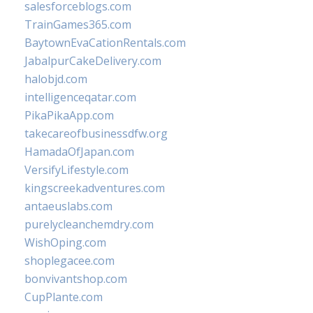
salesforceblogs.com
TrainGames365.com
BaytownEvaCationRentals.com
JabalpurCakeDelivery.com
halobjd.com
intelligenceqatar.com
PikaPikaApp.com
takecareofbusinessdfw.org
HamadaOfJapan.com
VersifyLifestyle.com
kingscreekadventures.com
antaeuslabs.com
purelycleanchemdry.com
WishOping.com
shoplegacee.com
bonvivantshop.com
CupPlante.com