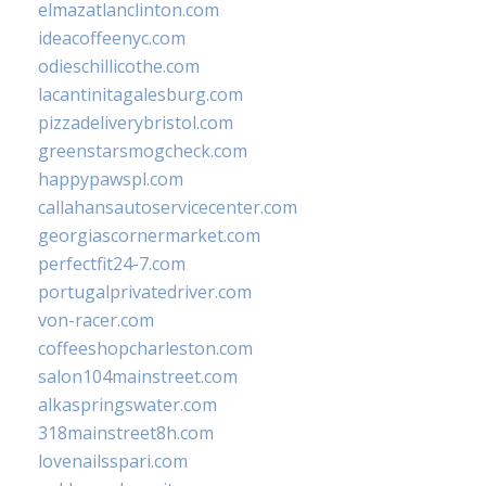
elmazatlanclinton.com
ideacoffeenyc.com
odieschillicothe.com
lacantinitagalesburg.com
pizzadeliverybristol.com
greenstarsmogcheck.com
happypawspl.com
callahansautoservicecenter.com
georgiascornermarket.com
perfectfit24-7.com
portugalprivatedriver.com
von-racer.com
coffeeshopcharleston.com
salon104mainstreet.com
alkaspringswater.com
318mainstreet8h.com
lovenailsspari.com