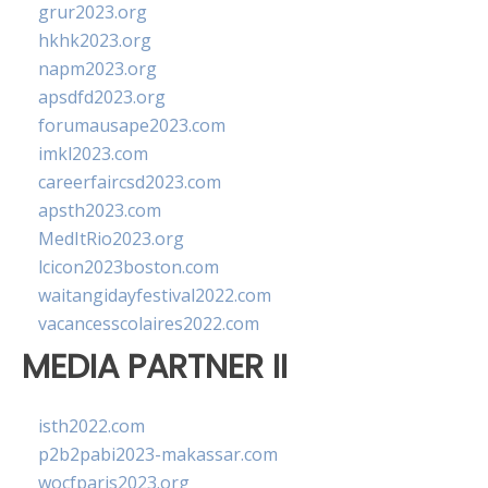
grur2023.org
hkhk2023.org
napm2023.org
apsdfd2023.org
forumausape2023.com
imkl2023.com
careerfaircsd2023.com
apsth2023.com
MedItRio2023.org
lcicon2023boston.com
waitangidayfestival2022.com
vacancesscolaires2022.com
MEDIA PARTNER II
isth2022.com
p2b2pabi2023-makassar.com
wocfparis2023.org