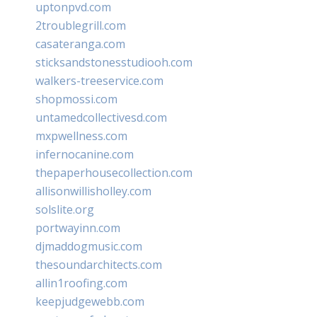
uptonpvd.com
2troublegrill.com
casateranga.com
sticksandstonesstudiooh.com
walkers-treeservice.com
shopmossi.com
untamedcollectivesd.com
mxpwellness.com
infernocanine.com
thepaperhousecollection.com
allisonwillisholley.com
solslite.org
portwayinn.com
djmaddogmusic.com
thesoundarchitects.com
allin1roofing.com
keepjudgewebb.com