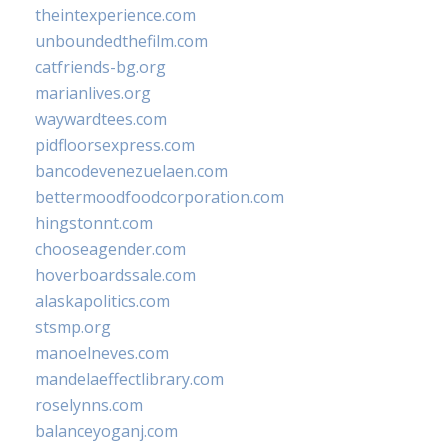
theintexperience.com
unboundedthefilm.com
catfriends-bg.org
marianlives.org
waywardtees.com
pidfloorsexpress.com
bancodevenezuelaen.com
bettermoodfoodcorporation.com
hingstonnt.com
chooseagender.com
hoverboardssale.com
alaskapolitics.com
stsmp.org
manoelneves.com
mandelaeffectlibrary.com
roselynns.com
balanceyoganj.com