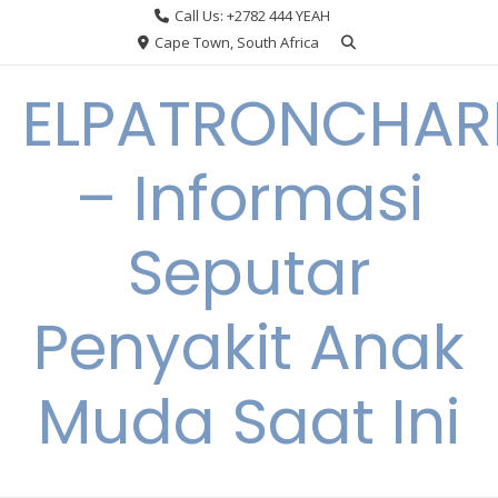
Skip
Call Us: +2782 444 YEAH
to
Cape Town, South Africa
content
ELPATRONCHA
– Informasi
Seputar
Penyakit Anak
Muda Saat Ini