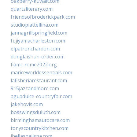
oakberry-kuwait.com
quartzliterary.com
friendsofbroderickpark.com
studiopiattellina.com
jannagrillspringfield.com
fujiyamacharleston.com
elpatronchardon.com
donglaishun-order.com
fiamc-rome2022.org
mariceworldessentials.com
lafisheriarestaurant.com
915jazzandmore.com
aguadulce-countryfair.com
jakehovis.com
bosswingsduluth.com
birminghamautocare.com
tonyscountrykitchen.com
jbellasnailspa.com