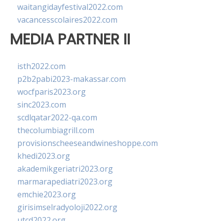
waitangidayfestival2022.com
vacancesscolaires2022.com
MEDIA PARTNER II
isth2022.com
p2b2pabi2023-makassar.com
wocfparis2023.org
sinc2023.com
scdlqatar2022-qa.com
thecolumbiagrill.com
provisionscheeseandwineshoppe.com
khedi2023.org
akademikgeriatri2023.org
marmarapediatri2023.org
emchie2023.org
girisimselradyoloji2022.org
utcd2022.org