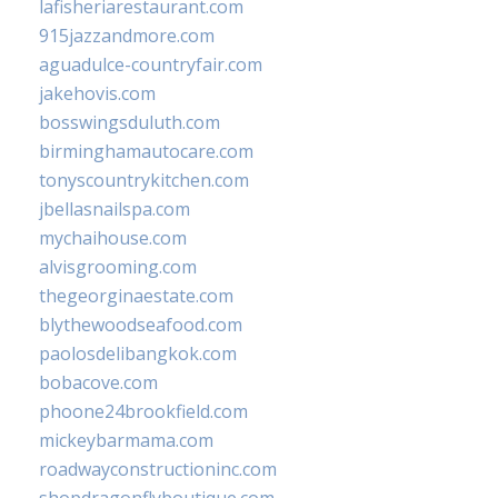
lafisheriarestaurant.com
915jazzandmore.com
aguadulce-countryfair.com
jakehovis.com
bosswingsduluth.com
birminghamautocare.com
tonyscountrykitchen.com
jbellasnailspa.com
mychaihouse.com
alvisgrooming.com
thegeorginaestate.com
blythewoodseafood.com
paolosdelibangkok.com
bobacove.com
phoone24brookfield.com
mickeybarmama.com
roadwayconstructioninc.com