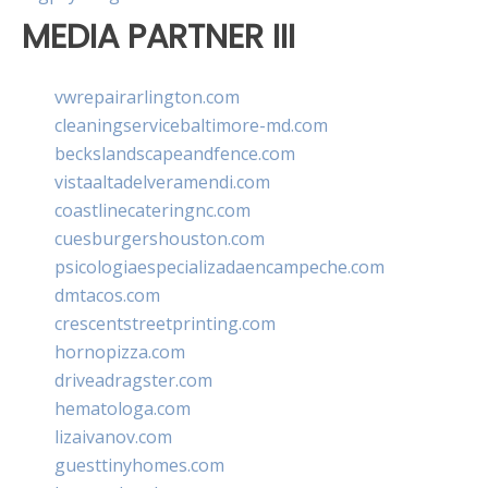
MEDIA PARTNER III
vwrepairarlington.com
cleaningservicebaltimore-md.com
beckslandscapeandfence.com
vistaaltadelveramendi.com
coastlinecateringnc.com
cuesburgershouston.com
psicologiaespecializadaencampeche.com
dmtacos.com
crescentstreetprinting.com
hornopizza.com
driveadragster.com
hematologa.com
lizaivanov.com
guesttinyhomes.com