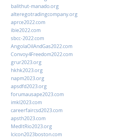
balithut-manado.org
alteregotradingcompany.org
aprce2022.com
ibie2022.com
sbcc-2022.com
AngolaOilAndGas2022.com
Convoy4Freedom2022.com
grur2023.org
hkhk2023.org
napm2023.org
apsdfd2023.org
forumausape2023.com
imkl2023.com
careerfaircsd2023.com
apsth2023.com
MedItRio2023.org
lcicon2023boston.com