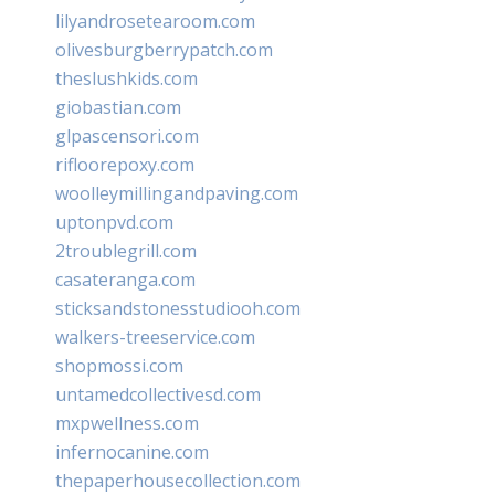
lilyandrosetearoom.com
olivesburgberrypatch.com
theslushkids.com
giobastian.com
glpascensori.com
rifloorepoxy.com
woolleymillingandpaving.com
uptonpvd.com
2troublegrill.com
casateranga.com
sticksandstonesstudiooh.com
walkers-treeservice.com
shopmossi.com
untamedcollectivesd.com
mxpwellness.com
infernocanine.com
thepaperhousecollection.com