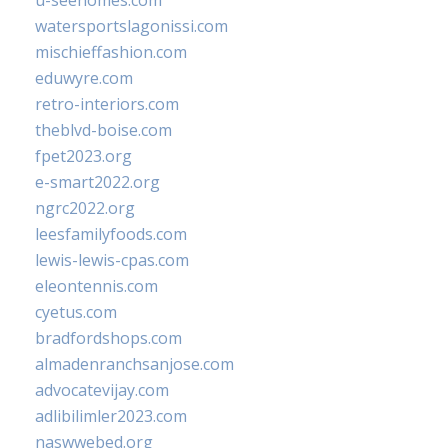
u-seehomes.com
watersportslagonissi.com
mischieffashion.com
eduwyre.com
retro-interiors.com
theblvd-boise.com
fpet2023.org
e-smart2022.org
ngrc2022.org
leesfamilyfoods.com
lewis-lewis-cpas.com
eleontennis.com
cyetus.com
bradfordshops.com
almadenranchsanjose.com
advocatevijay.com
adlibilimler2023.com
naswwebed.org