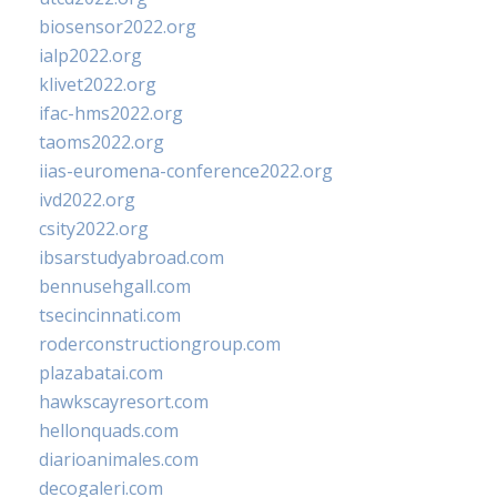
biosensor2022.org
ialp2022.org
klivet2022.org
ifac-hms2022.org
taoms2022.org
iias-euromena-conference2022.org
ivd2022.org
csity2022.org
ibsarstudyabroad.com
bennusehgall.com
tsecincinnati.com
roderconstructiongroup.com
plazabatai.com
hawkscayresort.com
hellonquads.com
diarioanimales.com
decogaleri.com