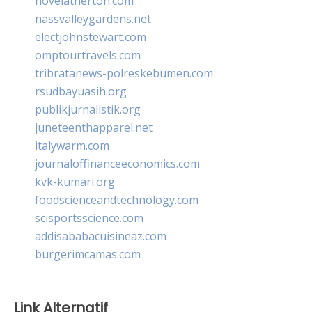
novelatherton.com
nassvalleygardens.net
electjohnstewart.com
omptourtravels.com
tribratanews-polreskebumen.com
rsudbayuasih.org
publikjurnalistik.org
juneteenthapparel.net
italywarm.com
journaloffinanceeconomics.com
kvk-kumari.org
foodscienceandtechnology.com
scisportsscience.com
addisababacuisineaz.com
burgerimcamas.com
Link Alternatif