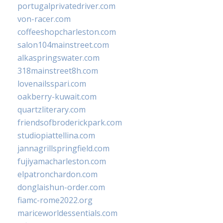
portugalprivatedriver.com
von-racer.com
coffeeshopcharleston.com
salon104mainstreet.com
alkaspringswater.com
318mainstreet8h.com
lovenailsspari.com
oakberry-kuwait.com
quartzliterary.com
friendsofbroderickpark.com
studiopiattellina.com
jannagrillspringfield.com
fujiyamacharleston.com
elpatronchardon.com
donglaishun-order.com
fiamc-rome2022.org
mariceworldessentials.com