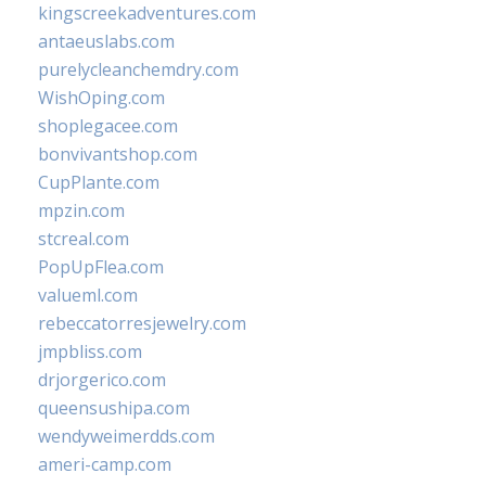
kingscreekadventures.com
antaeuslabs.com
purelycleanchemdry.com
WishOping.com
shoplegacee.com
bonvivantshop.com
CupPlante.com
mpzin.com
stcreal.com
PopUpFlea.com
valueml.com
rebeccatorresjewelry.com
jmpbliss.com
drjorgerico.com
queensushipa.com
wendyweimerdds.com
ameri-camp.com