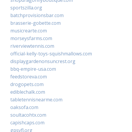
shopdragonflyboutique.com
sportszilla.org
batchprovisionsbar.com
brasserie-gobette.com
musicrearte.com
morseysfarms.com
riverviewtennis.com
official-kelly-toys-squishmallows.com
displaygardenonsuncrest.org
bbq-empire-usa.com
feedstoreva.com
drogopets.com
ediblechalk.com
tabletennisnearme.com
oaksofa.com
soultacohtx.com
capishcaps.com
gpsyfl.org