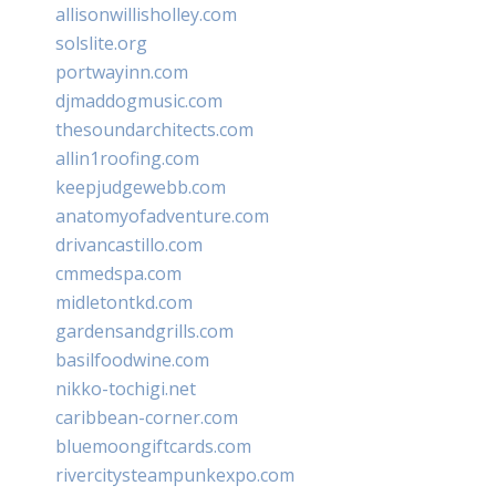
allisonwillisholley.com
solslite.org
portwayinn.com
djmaddogmusic.com
thesoundarchitects.com
allin1roofing.com
keepjudgewebb.com
anatomyofadventure.com
drivancastillo.com
cmmedspa.com
midletontkd.com
gardensandgrills.com
basilfoodwine.com
nikko-tochigi.net
caribbean-corner.com
bluemoongiftcards.com
rivercitysteampunkexpo.com