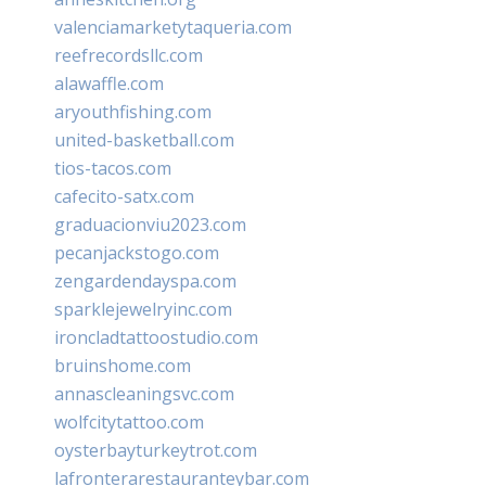
valenciamarketytaqueria.com
reefrecordsllc.com
alawaffle.com
aryouthfishing.com
united-basketball.com
tios-tacos.com
cafecito-satx.com
graduacionviu2023.com
pecanjackstogo.com
zengardendayspa.com
sparklejewelryinc.com
ironcladtattoostudio.com
bruinshome.com
annascleaningsvc.com
wolfcitytattoo.com
oysterbayturkeytrot.com
lafronterarestauranteybar.com