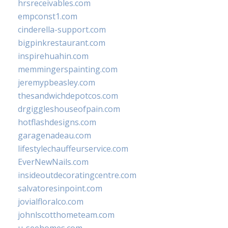
hrsreceivables.com
empconst1.com
cinderella-support.com
bigpinkrestaurant.com
inspirehuahin.com
memmingerspainting.com
jeremypbeasley.com
thesandwichdepotcos.com
drgiggleshouseofpain.com
hotflashdesigns.com
garagenadeau.com
lifestylechauffeurservice.com
EverNewNails.com
insideoutdecoratingcentre.com
salvatoresinpoint.com
jovialfloralco.com
johnlscotthometeam.com