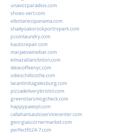
unavozparadios.com
shoes-vert.com
elbotanicopanama.com
shadyoaksrockportrvpark.com
jccoinlaundry.com
kautorepair.com
marjaeswinebar.com
elmazatlanclinton.com
ideacoffeenyc.com
odieschillicothe.com
lacantinitagalesburg.com
pizzadeliverybristol.com
greenstarsmogcheck.com
happypawspl.com
callahansautoservicecenter.com
georgiascornermarket.com
perfectfit24-7.com