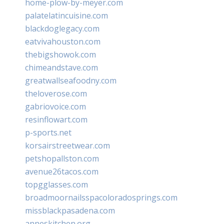
home-plow-by-meyer.com
palatelatincuisine.com
blackdoglegacy.com
eatvivahouston.com
thebigshowok.com
chimeandstave.com
greatwallseafoodny.com
theloverose.com
gabriovoice.com
resinflowart.com
p-sports.net
korsairstreetwear.com
petshopallston.com
avenue26tacos.com
topgglasses.com
broadmoornailsspacoloradosprings.com
missblackpasadena.com
anneskitchen.org