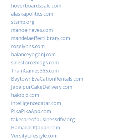
hoverboardssale.com
alaskapolitics.com
stsmp.org
manoelneves.com
mandelaeffectlibrary.com
roselynns.com
balanceyoganj.com
salesforceblogs.com
TrainGames365.com
BaytownEvaCationRentals.com
JabalpurCakeDelivery.com
halobjd.com
intelligenceqatar.com
PikaPikaApp.com
takecareofbusinessdfw.org
HamadaOfJapan.com
VersifyLifestyle.com