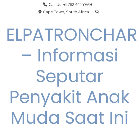
Skip
Call Us: +2782 444 YEAH
to
Cape Town, South Africa
content
ELPATRONCHA
– Informasi
Seputar
Penyakit Anak
Muda Saat Ini