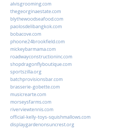
alvisgrooming.com
thegeorginaestate.com
blythewoodseafood.com
paolosdelibangkok.com
bobacove.com
phoone24brookfield.com
mickeybarmama.com
roadwayconstructioninc.com
shopdragonflyboutique.com
sportszilla.org
batchprovisionsbar.com
brasserie-gobette.com
musicrearte.com
morseysfarms.com
riverviewtennis.com
official-kelly-toys-squishmallows.com
displaygardenonsuncrest.org