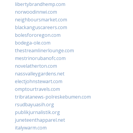
libertybrandhemp.com
norwoodinnwi.com
neighboursmarket.com
blackanguscareers.com
bolesfororegon.com
bodega-ole.com
thestreamlinerlounge.com
mestrinorubanofc.com
novelatherton.com
nassvalleygardens.net
electjohnstewart.com
omptourtravels.com
tribratanews-polreskebumen.com
rsudbayuasih.org
publikjurnalistik.org
juneteenthapparel.net
italywarm.com