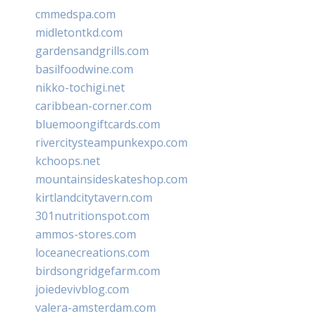
cmmedspa.com
midletontkd.com
gardensandgrills.com
basilfoodwine.com
nikko-tochigi.net
caribbean-corner.com
bluemoongiftcards.com
rivercitysteampunkexpo.com
kchoops.net
mountainsideskateshop.com
kirtlandcitytavern.com
301nutritionspot.com
ammos-stores.com
loceanecreations.com
birdsongridgefarm.com
joiedevivblog.com
valera-amsterdam.com