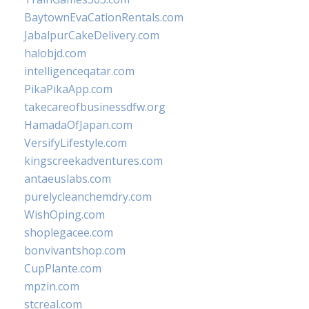
BaytownEvaCationRentals.com
JabalpurCakeDelivery.com
halobjd.com
intelligenceqatar.com
PikaPikaApp.com
takecareofbusinessdfw.org
HamadaOfJapan.com
VersifyLifestyle.com
kingscreekadventures.com
antaeuslabs.com
purelycleanchemdry.com
WishOping.com
shoplegacee.com
bonvivantshop.com
CupPlante.com
mpzin.com
stcreal.com