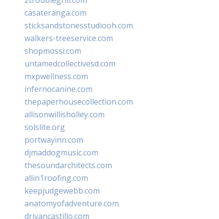
casateranga.com
sticksandstonesstudiooh.com
walkers-treeservice.com
shopmossi.com
untamedcollectivesd.com
mxpwellness.com
infernocanine.com
thepaperhousecollection.com
allisonwillisholley.com
solslite.org
portwayinn.com
djmaddogmusic.com
thesoundarchitects.com
allin1roofing.com
keepjudgewebb.com
anatomyofadventure.com
drivancastillo.com