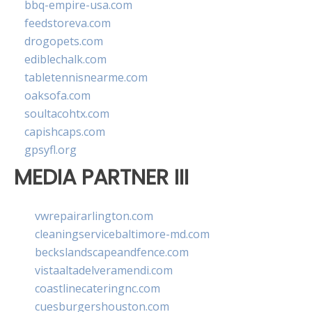
bbq-empire-usa.com
feedstoreva.com
drogopets.com
ediblechalk.com
tabletennisnearme.com
oaksofa.com
soultacohtx.com
capishcaps.com
gpsyfl.org
MEDIA PARTNER III
vwrepairarlington.com
cleaningservicebaltimore-md.com
beckslandscapeandfence.com
vistaaltadelveramendi.com
coastlinecateringnc.com
cuesburgershouston.com