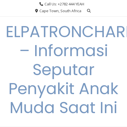
Skip
Call Us: +2782 444 YEAH
to
Cape Town, South Africa
content
ELPATRONCHA
– Informasi
Seputar
Penyakit Anak
Muda Saat Ini