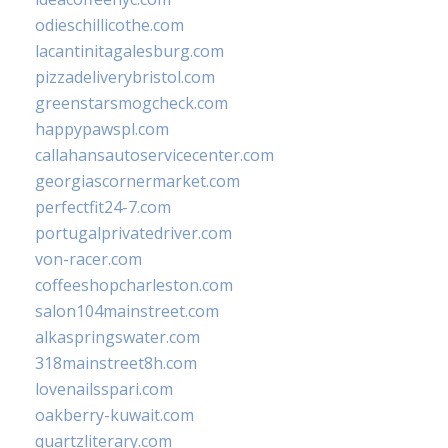
odieschillicothe.com
lacantinitagalesburg.com
pizzadeliverybristol.com
greenstarsmogcheck.com
happypawspl.com
callahansautoservicecenter.com
georgiascornermarket.com
perfectfit24-7.com
portugalprivatedriver.com
von-racer.com
coffeeshopcharleston.com
salon104mainstreet.com
alkaspringswater.com
318mainstreet8h.com
lovenailsspari.com
oakberry-kuwait.com
quartzliterary.com