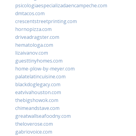
psicologiaespecializadaencampeche.com
dmtacos.com
crescentstreetprinting.com
hornopizza.com
driveadragster.com
hematologa.com
lizaivanov.com
guesttinyhomes.com
home-plow-by-meyer.com
palatelatincuisine.com
blackdoglegacy.com
eatvivahouston.com
thebigshowok.com
chimeandstave.com
greatwallseafoodny.com
theloverose.com
gabriovoice.com