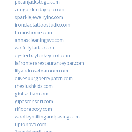
pecanjackstogo.com
zengardendayspa.com
sparklejewelryinc.com
ironcladtattoostudio.com
bruinshome.com
annascleaningsvc.com
wolfcitytattoo.com
oysterbayturkeytrot.com
lafronterarestauranteybar.com
lilyandrosetearoom.com
olivesburgberrypatch.com
theslushkids.com
giobastian.com
glpascensori.com
rifloorepoxy.com
woolleymillingandpaving.com
uptonpvd.com
2troublegrill.com