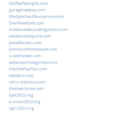
hotflashdesigns.com
garagenadeau.com
lifestylechauffeurservice.com
EverNewNails.com
insideoutdecoratingcentre.com
salvatoresinpoint.com
jovialfloralco.com
johnlscotthometeam.com
u-seehomes.com
watersportslagonissi.com
mischieffashion.com
eduwyre.com
retro-interiors.com
theblvd-boise.com
fpet2023.org
e-smart2022.org
ngrc2022.org