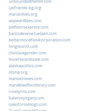
unboundedthefilm.com
catfriends-bg.org
marianlives.org
waywardtees.com
pidfloorsexpress.com
bancodevenezuelaen.com
bettermoodfoodcorporation.com
hingstonnt.com
chooseagender.com
hoverboardssale.com
alaskapolitics.com
stsmp.org
manoelneves.com
mandelaeffectlibrary.com
roselynns.com
balanceyoganj.com
salesforceblogs.com
TrainGames365.com