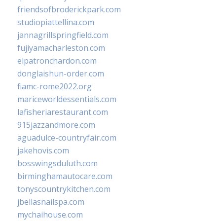
friendsofbroderickpark.com
studiopiattellina.com
jannagrillspringfield.com
fujiyamacharleston.com
elpatronchardon.com
donglaishun-order.com
fiamc-rome2022.org
mariceworldessentials.com
lafisheriarestaurant.com
915jazzandmore.com
aguadulce-countryfair.com
jakehovis.com
bosswingsduluth.com
birminghamautocare.com
tonyscountrykitchen.com
jbellasnailspa.com
mychaihouse.com