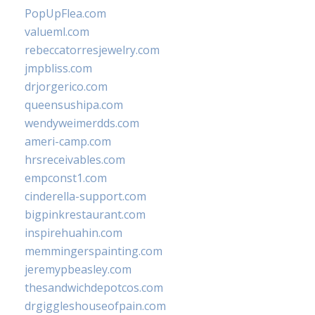
PopUpFlea.com
valueml.com
rebeccatorresjewelry.com
jmpbliss.com
drjorgerico.com
queensushipa.com
wendyweimerdds.com
ameri-camp.com
hrsreceivables.com
empconst1.com
cinderella-support.com
bigpinkrestaurant.com
inspirehuahin.com
memmingerspainting.com
jeremypbeasley.com
thesandwichdepotcos.com
drgiggleshouseofpain.com