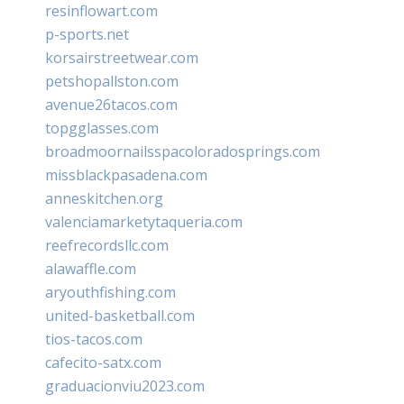
resinflowart.com
p-sports.net
korsairstreetwear.com
petshopallston.com
avenue26tacos.com
topgglasses.com
broadmoornailsspacoloradosprings.com
missblackpasadena.com
anneskitchen.org
valenciamarketytaqueria.com
reefrecordsllc.com
alawaffle.com
aryouthfishing.com
united-basketball.com
tios-tacos.com
cafecito-satx.com
graduacionviu2023.com