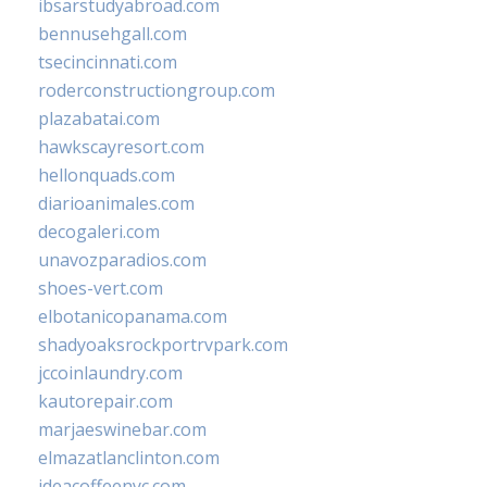
ibsarstudyabroad.com
bennusehgall.com
tsecincinnati.com
roderconstructiongroup.com
plazabatai.com
hawkscayresort.com
hellonquads.com
diarioanimales.com
decogaleri.com
unavozparadios.com
shoes-vert.com
elbotanicopanama.com
shadyoaksrockportrvpark.com
jccoinlaundry.com
kautorepair.com
marjaeswinebar.com
elmazatlanclinton.com
ideacoffeenyc.com