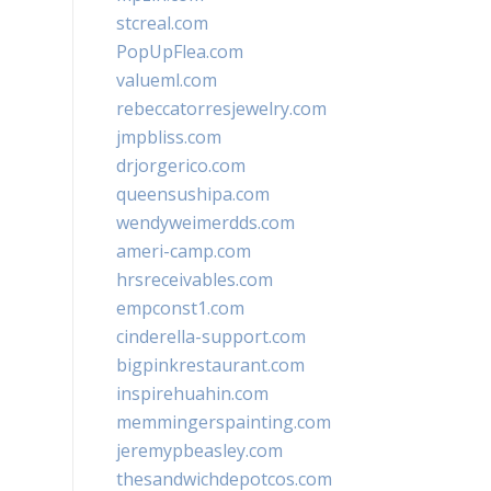
stcreal.com
PopUpFlea.com
valueml.com
rebeccatorresjewelry.com
jmpbliss.com
drjorgerico.com
queensushipa.com
wendyweimerdds.com
ameri-camp.com
hrsreceivables.com
empconst1.com
cinderella-support.com
bigpinkrestaurant.com
inspirehuahin.com
memmingerspainting.com
jeremypbeasley.com
thesandwichdepotcos.com