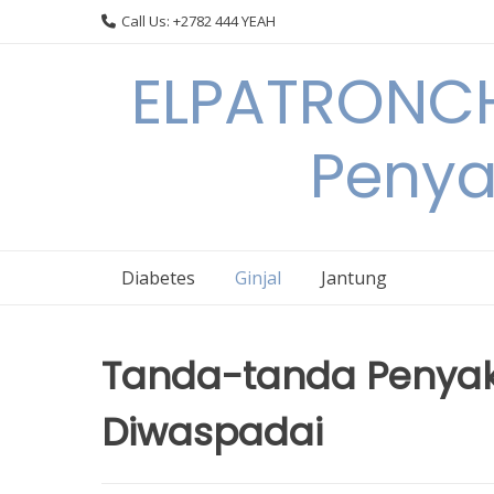
Skip
Call Us: +2782 444 YEAH
to
content
ELPATRONCH
Penya
Diabetes
Ginjal
Jantung
Tanda-tanda Penyaki
Diwaspadai