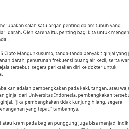
 merupakan salah satu organ penting dalam tubuh yang
i darah. Oleh karena itu, penting bagi kita untuk mengen
dai.
i RS Cipto Mangunkusumo, tanda-tanda penyakit ginjal yang 
anan darah, penurunan frekuensi buang air kecil, serta wa
ejala tersebut, segera periksakan diri ke dokter untuk
a.
 diabaikan adalah pembengkakan pada kaki, tangan, atau waj
an ginjal dari Universitas Indonesia, pembengkakan terseb
injal. “Jika pembengkakan tidak kunjung hilang, segera
penanganan yang tepat,” tambahnya.
ri atau kram pada bagian punggung juga bisa menjadi indik