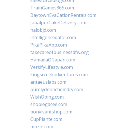
salesforceblogs.com
TrainGames365.com
BaytownEvaCationRentals.com
JabalpurCakeDelivery.com
halobjd.com
intelligenceqatar.com
PikaPikaApp.com
takecareofbusinessdfw.org
HamadaOfJapan.com
VersifyLifestyle.com
kingscreekadventures.com
antaeuslabs.com
purelycleanchemdry.com
WishOping.com
shoplegacee.com
bonvivantshop.com
CupPlante.com
mpzin.com