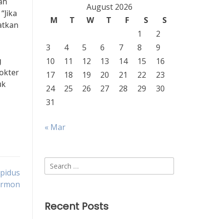
ah
August 2026
“Jika
M
T
W
T
F
S
S
atkan
1
2
3
4
5
6
7
8
9
g
10
11
12
13
14
15
16
okter
17
18
19
20
21
22
23
uk
24
25
26
27
28
29
30
31
« Mar
Search
ipidus
for:
ormon
Recent Posts