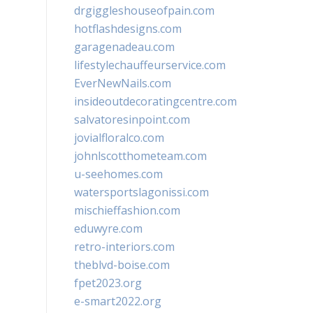
drgiggleshouseofpain.com
hotflashdesigns.com
garagenadeau.com
lifestylechauffeurservice.com
EverNewNails.com
insideoutdecoratingcentre.com
salvatoresinpoint.com
jovialfloralco.com
johnlscotthometeam.com
u-seehomes.com
watersportslagonissi.com
mischieffashion.com
eduwyre.com
retro-interiors.com
theblvd-boise.com
fpet2023.org
e-smart2022.org