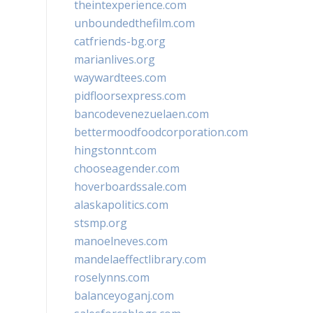
theintexperience.com
unboundedthefilm.com
catfriends-bg.org
marianlives.org
waywardtees.com
pidfloorsexpress.com
bancodevenezuelaen.com
bettermoodfoodcorporation.com
hingstonnt.com
chooseagender.com
hoverboardssale.com
alaskapolitics.com
stsmp.org
manoelneves.com
mandelaeffectlibrary.com
roselynns.com
balanceyoganj.com