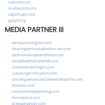
oaksofa.com
soultacohtx.com
capishcaps.com
gpsyfl.org
MEDIA PARTNER III
vwrepairarlington.com
cleaningservicebaltimore-md.com
beckslandscapeandfence.com
vistaaltadelveramendi.com
coastlinecateringnc.com
cuesburgershouston.com
psicologiaespecializadaencampeche.com
dmtacos.com
crescentstreetprinting.com
hornopizza.com
driveadragster.com