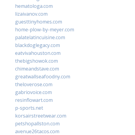
hematologa.com
lizaivanov.com
guesttinyhomes.com
home-plow-by-meyer.com
palatelatincuisine.com
blackdoglegacy.com
eatvivahouston.com
thebigshowok.com
chimeandstave.com
greatwallseafoodny.com
theloverose.com
gabriovoice.com
resinflowart.com
p-sports.net
korsairstreetwear.com
petshopallston.com
avenue26tacos.com