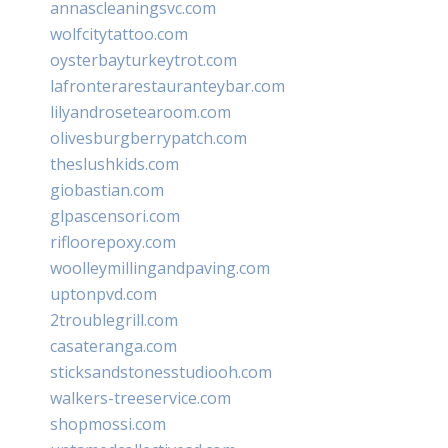
annascleaningsvc.com
wolfcitytattoo.com
oysterbayturkeytrot.com
lafronterarestauranteybar.com
lilyandrosetearoom.com
olivesburgberrypatch.com
theslushkids.com
giobastian.com
glpascensori.com
rifloorepoxy.com
woolleymillingandpaving.com
uptonpvd.com
2troublegrill.com
casateranga.com
sticksandstonesstudiooh.com
walkers-treeservice.com
shopmossi.com