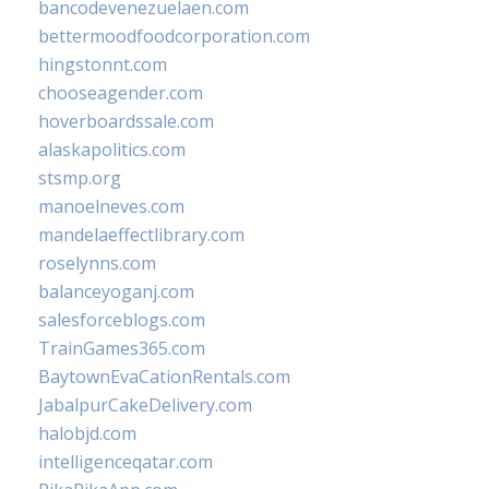
bancodevenezuelaen.com
bettermoodfoodcorporation.com
hingstonnt.com
chooseagender.com
hoverboardssale.com
alaskapolitics.com
stsmp.org
manoelneves.com
mandelaeffectlibrary.com
roselynns.com
balanceyoganj.com
salesforceblogs.com
TrainGames365.com
BaytownEvaCationRentals.com
JabalpurCakeDelivery.com
halobjd.com
intelligenceqatar.com