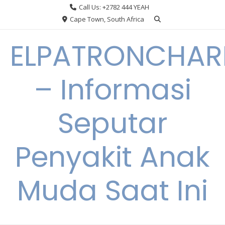
Skip
Call Us: +2782 444 YEAH
to
Cape Town, South Africa
content
ELPATRONCHA
– Informasi
Seputar
Penyakit Anak
Muda Saat Ini