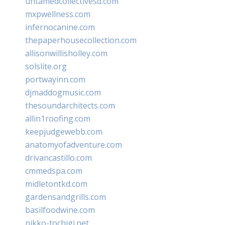
untamedcollectivesd.com
mxpwellness.com
infernocanine.com
thepaperhousecollection.com
allisonwillisholley.com
solslite.org
portwayinn.com
djmaddogmusic.com
thesoundarchitects.com
allin1roofing.com
keepjudgewebb.com
anatomyofadventure.com
drivancastillo.com
cmmedspa.com
midletontkd.com
gardensandgrills.com
basilfoodwine.com
nikko-tochigi.net