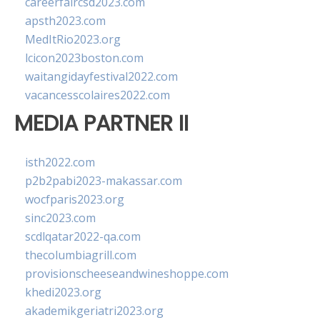
careerfaircsd2023.com
apsth2023.com
MedItRio2023.org
lcicon2023boston.com
waitangidayfestival2022.com
vacancesscolaires2022.com
MEDIA PARTNER II
isth2022.com
p2b2pabi2023-makassar.com
wocfparis2023.org
sinc2023.com
scdlqatar2022-qa.com
thecolumbiagrill.com
provisionscheeseandwineshoppe.com
khedi2023.org
akademikgeriatri2023.org