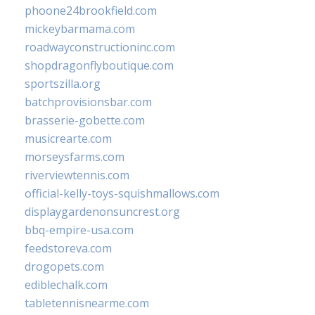
phoone24brookfield.com
mickeybarmama.com
roadwayconstructioninc.com
shopdragonflyboutique.com
sportszilla.org
batchprovisionsbar.com
brasserie-gobette.com
musicrearte.com
morseysfarms.com
riverviewtennis.com
official-kelly-toys-squishmallows.com
displaygardenonsuncrest.org
bbq-empire-usa.com
feedstoreva.com
drogopets.com
ediblechalk.com
tabletennisnearme.com