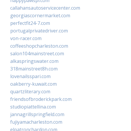
happypawspl.com
callahansautoservicecenter.com
georgiascornermarket.com
perfectfit24-7.com
portugalprivatedriver.com
von-racer.com
coffeeshopcharleston.com
salon104mainstreet.com
alkaspringswater.com
318mainstreet8h.com
lovenailsspari.com
oakberry-kuwait.com
quartzliterary.com
friendsofbroderickpark.com
studiopiattellina.com
jannagrillspringfield.com
fujiyamacharleston.com
elpatronchardon.com