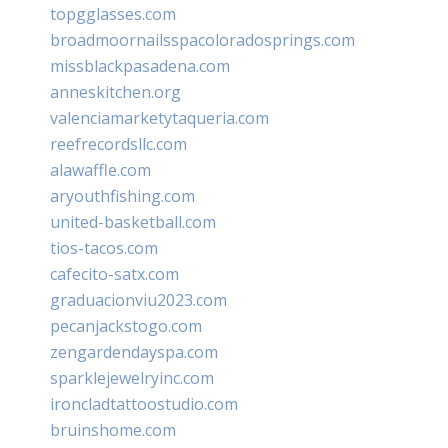
topgglasses.com
broadmoornailsspacoloradosprings.com
missblackpasadena.com
anneskitchen.org
valenciamarketytaqueria.com
reefrecordsllc.com
alawaffle.com
aryouthfishing.com
united-basketball.com
tios-tacos.com
cafecito-satx.com
graduacionviu2023.com
pecanjackstogo.com
zengardendayspa.com
sparklejewelryinc.com
ironcladtattoostudio.com
bruinshome.com