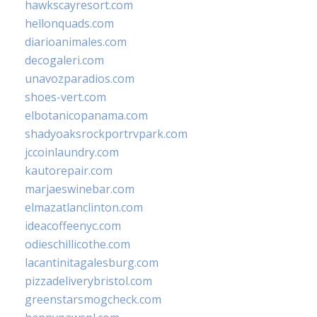
hawkscayresort.com
hellonquads.com
diarioanimales.com
decogaleri.com
unavozparadios.com
shoes-vert.com
elbotanicopanama.com
shadyoaksrockportrvpark.com
jccoinlaundry.com
kautorepair.com
marjaeswinebar.com
elmazatlanclinton.com
ideacoffeenyc.com
odieschillicothe.com
lacantinitagalesburg.com
pizzadeliverybristol.com
greenstarsmogcheck.com