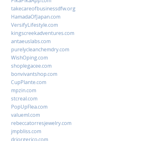
PikaPikaApp.com
takecareofbusinessdfw.org
HamadaOfJapan.com
VersifyLifestyle.com
kingscreekadventures.com
antaeuslabs.com
purelycleanchemdry.com
WishOping.com
shoplegacee.com
bonvivantshop.com
CupPlante.com
mpzin.com
stcreal.com
PopUpFlea.com
valueml.com
rebeccatorresjewelry.com
jmpbliss.com
drjorgerico.com