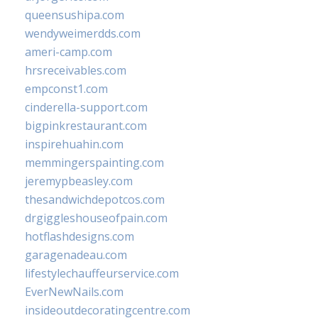
queensushipa.com
wendyweimerdds.com
ameri-camp.com
hrsreceivables.com
empconst1.com
cinderella-support.com
bigpinkrestaurant.com
inspirehuahin.com
memmingerspainting.com
jeremypbeasley.com
thesandwichdepotcos.com
drgiggleshouseofpain.com
hotflashdesigns.com
garagenadeau.com
lifestylechauffeurservice.com
EverNewNails.com
insideoutdecoratingcentre.com