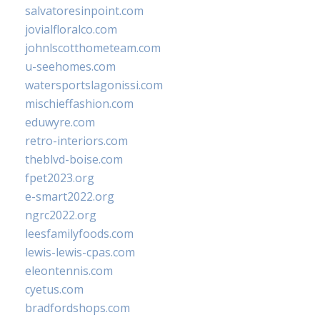
salvatoresinpoint.com
jovialfloralco.com
johnlscotthometeam.com
u-seehomes.com
watersportslagonissi.com
mischieffashion.com
eduwyre.com
retro-interiors.com
theblvd-boise.com
fpet2023.org
e-smart2022.org
ngrc2022.org
leesfamilyfoods.com
lewis-lewis-cpas.com
eleontennis.com
cyetus.com
bradfordshops.com