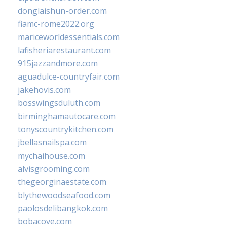
donglaishun-order.com
fiamc-rome2022.org
mariceworldessentials.com
lafisheriarestaurant.com
915jazzandmore.com
aguadulce-countryfair.com
jakehovis.com
bosswingsduluth.com
birminghamautocare.com
tonyscountrykitchen.com
jbellasnailspa.com
mychaihouse.com
alvisgrooming.com
thegeorginaestate.com
blythewoodseafood.com
paolosdelibangkok.com
bobacove.com