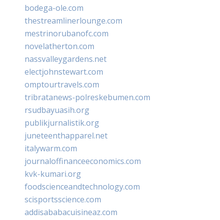
bodega-ole.com
thestreamlinerlounge.com
mestrinorubanofc.com
novelatherton.com
nassvalleygardens.net
electjohnstewart.com
omptourtravels.com
tribratanews-polreskebumen.com
rsudbayuasih.org
publikjurnalistik.org
juneteenthapparel.net
italywarm.com
journaloffinanceeconomics.com
kvk-kumari.org
foodscienceandtechnology.com
scisportsscience.com
addisababacuisineaz.com