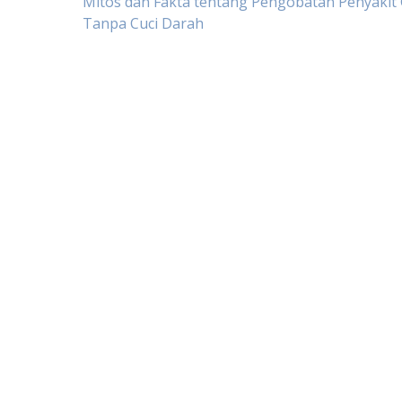
Post
Mitos dan Fakta tentang Pengobatan Penyakit 
Tanpa Cuci Darah
navigation