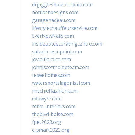
drgiggleshouseofpain.com
hotflashdesigns.com
garagenadeau.com
lifestylechauffeurservice.com
EverNewNails.com
insideoutdecoratingcentre.com
salvatoresinpoint.com
jovialfloralco.com
johnlscotthometeam.com
u-seehomes.com
watersportslagonissi.com
mischieffashion.com
eduwyre.com
retro-interiors.com
theblvd-boise.com
fpet2023.org
e-smart2022.org