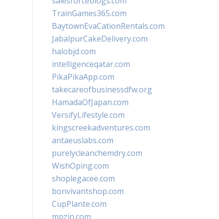
salesforceblogs.com
TrainGames365.com
BaytownEvaCationRentals.com
JabalpurCakeDelivery.com
halobjd.com
intelligenceqatar.com
PikaPikaApp.com
takecareofbusinessdfw.org
HamadaOfJapan.com
VersifyLifestyle.com
kingscreekadventures.com
antaeuslabs.com
purelycleanchemdry.com
WishOping.com
shoplegacee.com
bonvivantshop.com
CupPlante.com
mpzin.com