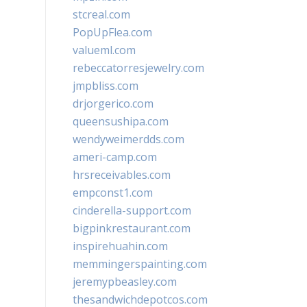
stcreal.com
PopUpFlea.com
valueml.com
rebeccatorresjewelry.com
jmpbliss.com
drjorgerico.com
queensushipa.com
wendyweimerdds.com
ameri-camp.com
hrsreceivables.com
empconst1.com
cinderella-support.com
bigpinkrestaurant.com
inspirehuahin.com
memmingerspainting.com
jeremypbeasley.com
thesandwichdepotcos.com