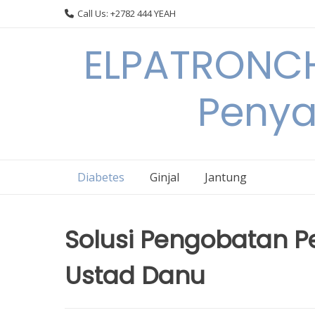
Skip
Call Us: +2782 444 YEAH
to
content
ELPATRONCH
Penya
Diabetes
Ginjal
Jantung
Solusi Pengobatan P
Ustad Danu