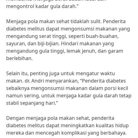
mengontrol kadar gula darah.”
Menjaga pola makan sehat tidaklah sulit. Penderita
diabetes melitus dapat mengonsumsi makanan yang
mengandung serat tinggi, seperti buah-buahan,
sayuran, dan biji-bijian. Hindari makanan yang
mengandung gula tinggi, lemak jenuh, dan garam
berlebihan.
Selain itu, penting juga untuk mengatur waktu
makan. dr. Andri menyarankan, “Penderita diabetes
sebaiknya mengonsumsi makanan dalam porsi kecil
namun sering, untuk menjaga kadar gula darah tetap
stabil sepanjang hari.”
Dengan menjaga pola makan sehat, penderita
diabetes melitus dapat meningkatkan kualitas hidup
mereka dan mencegah komplikasi yang berbahaya.