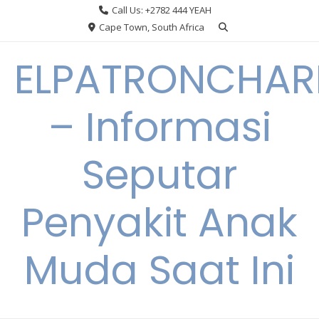
Skip
Call Us: +2782 444 YEAH
to
Cape Town, South Africa
content
ELPATRONCHA
– Informasi
Seputar
Penyakit Anak
Muda Saat Ini