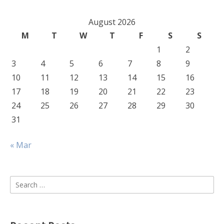
August 2026
M
T
W
T
F
S
S
1
2
3
4
5
6
7
8
9
10
11
12
13
14
15
16
17
18
19
20
21
22
23
24
25
26
27
28
29
30
31
« Mar
Search
for: