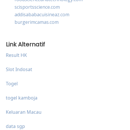
scisportsscience.com
addisababacuisineaz.com
burgerimcamas.com
Link Alternatif
Result HK
Slot Indosat
Togel
togel kamboja
Keluaran Macau
data sgp