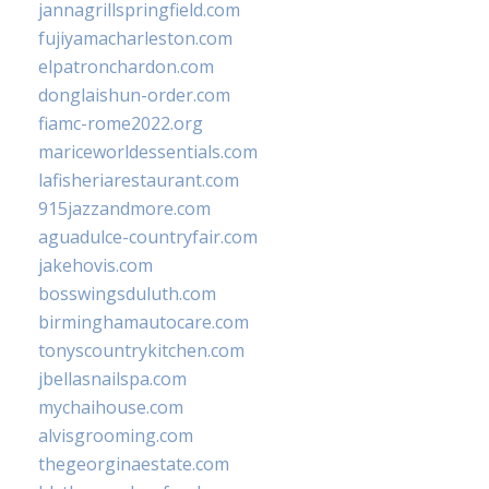
jannagrillspringfield.com
fujiyamacharleston.com
elpatronchardon.com
donglaishun-order.com
fiamc-rome2022.org
mariceworldessentials.com
lafisheriarestaurant.com
915jazzandmore.com
aguadulce-countryfair.com
jakehovis.com
bosswingsduluth.com
birminghamautocare.com
tonyscountrykitchen.com
jbellasnailspa.com
mychaihouse.com
alvisgrooming.com
thegeorginaestate.com