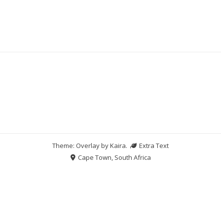
Theme: Overlay by
Kaira
.
Extra Text
Cape Town, South Africa