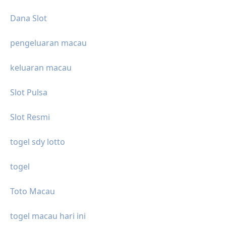
Dana Slot
pengeluaran macau
keluaran macau
Slot Pulsa
Slot Resmi
togel sdy lotto
togel
Toto Macau
togel macau hari ini