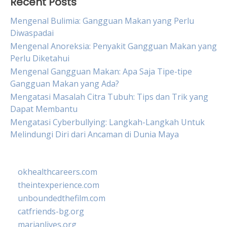
Recent Posts
Mengenal Bulimia: Gangguan Makan yang Perlu
Diwaspadai
Mengenal Anoreksia: Penyakit Gangguan Makan yang
Perlu Diketahui
Mengenal Gangguan Makan: Apa Saja Tipe-tipe
Gangguan Makan yang Ada?
Mengatasi Masalah Citra Tubuh: Tips dan Trik yang
Dapat Membantu
Mengatasi Cyberbullying: Langkah-Langkah Untuk
Melindungi Diri dari Ancaman di Dunia Maya
okhealthcareers.com
theintexperience.com
unboundedthefilm.com
catfriends-bg.org
marianlives.org