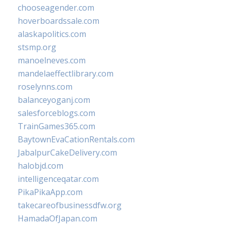
chooseagender.com
hoverboardssale.com
alaskapolitics.com
stsmp.org
manoelneves.com
mandelaeffectlibrary.com
roselynns.com
balanceyoganj.com
salesforceblogs.com
TrainGames365.com
BaytownEvaCationRentals.com
JabalpurCakeDelivery.com
halobjd.com
intelligenceqatar.com
PikaPikaApp.com
takecareofbusinessdfw.org
HamadaOfJapan.com