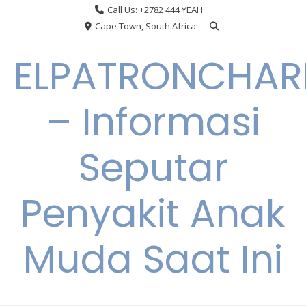
Skip
Call Us: +2782 444 YEAH
to
Cape Town, South Africa
content
ELPATRONCHA
– Informasi
Seputar
Penyakit Anak
Muda Saat Ini