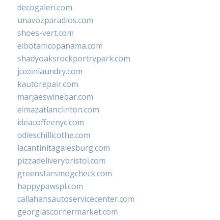
decogaleri.com
unavozparadios.com
shoes-vert.com
elbotanicopanama.com
shadyoaksrockportrvpark.com
jccoinlaundry.com
kautorepair.com
marjaeswinebar.com
elmazatlanclinton.com
ideacoffeenyc.com
odieschillicothe.com
lacantinitagalesburg.com
pizzadeliverybristol.com
greenstarsmogcheck.com
happypawspl.com
callahansautoservicecenter.com
georgiascornermarket.com