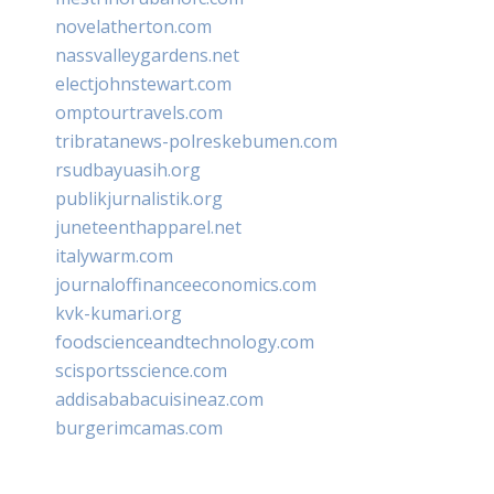
novelatherton.com
nassvalleygardens.net
electjohnstewart.com
omptourtravels.com
tribratanews-polreskebumen.com
rsudbayuasih.org
publikjurnalistik.org
juneteenthapparel.net
italywarm.com
journaloffinanceeconomics.com
kvk-kumari.org
foodscienceandtechnology.com
scisportsscience.com
addisababacuisineaz.com
burgerimcamas.com