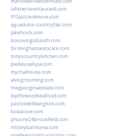
mariceworldessentials.com
lafisheriarestaurant.com
915jazzandmore.com
aguadulce-countryfair.com
jakehovis.com
bosswingsduluth.com
birminghamautocare.com
tonyscountrykitchen.com
jbellasnailspa.com
mychaihouse.com
alvisgrooming.com
thegeorginaestate.com
blythewoodseafood.com
paolosdelibangkok.com
bobacove.com
phoone24brookfield.com
mickeybarmama.com
roadwayconstructioninc.com