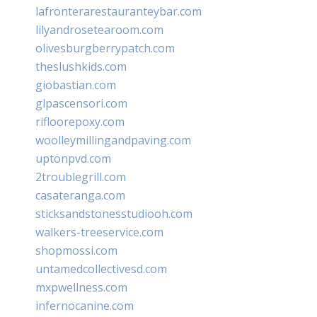
lafronterarestauranteybar.com
lilyandrosetearoom.com
olivesburgberrypatch.com
theslushkids.com
giobastian.com
glpascensori.com
rifloorepoxy.com
woolleymillingandpaving.com
uptonpvd.com
2troublegrill.com
casateranga.com
sticksandstonesstudiooh.com
walkers-treeservice.com
shopmossi.com
untamedcollectivesd.com
mxpwellness.com
infernocanine.com