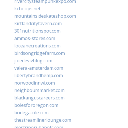
rivercitysteampunkexpo.com
kchoops.net
mountainsideskateshop.com
kirtlandcitytavern.com
301nutritionspot.com
ammos-stores.com
loceanecreations.com
birdsongridgefarm.com
joiedevivblog.com
valera-amsterdam.com
libertybrandhemp.com
norwoodinnwi.com
neighboursmarket.com
blackanguscareers.com
bolesfororegon.com
bodega-ole.com
thestreamlinerlounge.com
mestrinorubanofc.com