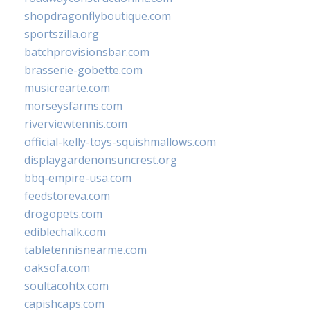
shopdragonflyboutique.com
sportszilla.org
batchprovisionsbar.com
brasserie-gobette.com
musicrearte.com
morseysfarms.com
riverviewtennis.com
official-kelly-toys-squishmallows.com
displaygardenonsuncrest.org
bbq-empire-usa.com
feedstoreva.com
drogopets.com
ediblechalk.com
tabletennisnearme.com
oaksofa.com
soultacohtx.com
capishcaps.com