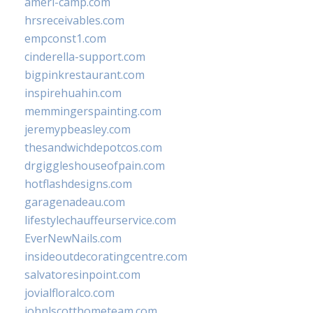
ameri-camp.com
hrsreceivables.com
empconst1.com
cinderella-support.com
bigpinkrestaurant.com
inspirehuahin.com
memmingerspainting.com
jeremypbeasley.com
thesandwichdepotcos.com
drgiggleshouseofpain.com
hotflashdesigns.com
garagenadeau.com
lifestylechauffeurservice.com
EverNewNails.com
insideoutdecoratingcentre.com
salvatoresinpoint.com
jovialfloralco.com
johnlscotthometeam.com