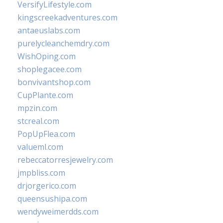
VersifyLifestyle.com
kingscreekadventures.com
antaeuslabs.com
purelycleanchemdry.com
WishOping.com
shoplegacee.com
bonvivantshop.com
CupPlante.com
mpzin.com
stcreal.com
PopUpFlea.com
valueml.com
rebeccatorresjewelry.com
jmpbliss.com
drjorgerico.com
queensushipa.com
wendyweimerdds.com