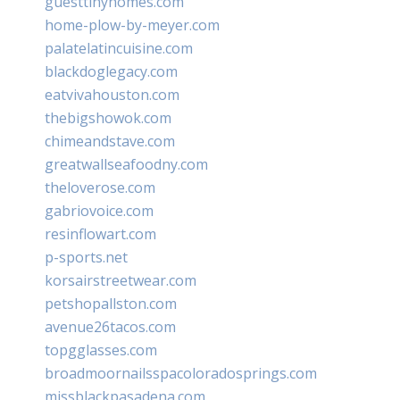
guesttinyhomes.com
home-plow-by-meyer.com
palatelatincuisine.com
blackdoglegacy.com
eatvivahouston.com
thebigshowok.com
chimeandstave.com
greatwallseafoodny.com
theloverose.com
gabriovoice.com
resinflowart.com
p-sports.net
korsairstreetwear.com
petshopallston.com
avenue26tacos.com
topgglasses.com
broadmoornailsspacoloradosprings.com
missblackpasadena.com