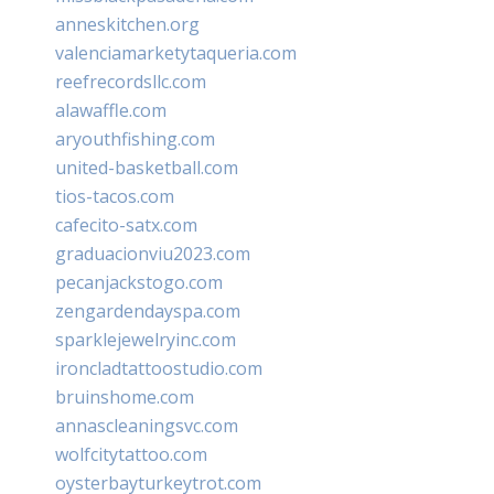
anneskitchen.org
valenciamarketytaqueria.com
reefrecordsllc.com
alawaffle.com
aryouthfishing.com
united-basketball.com
tios-tacos.com
cafecito-satx.com
graduacionviu2023.com
pecanjackstogo.com
zengardendayspa.com
sparklejewelryinc.com
ironcladtattoostudio.com
bruinshome.com
annascleaningsvc.com
wolfcitytattoo.com
oysterbayturkeytrot.com