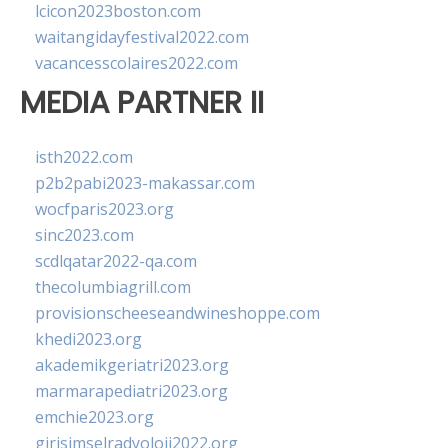
lcicon2023boston.com
waitangidayfestival2022.com
vacancesscolaires2022.com
MEDIA PARTNER II
isth2022.com
p2b2pabi2023-makassar.com
wocfparis2023.org
sinc2023.com
scdlqatar2022-qa.com
thecolumbiagrill.com
provisionscheeseandwineshoppe.com
khedi2023.org
akademikgeriatri2023.org
marmarapediatri2023.org
emchie2023.org
girisimselradyoloji2022.org