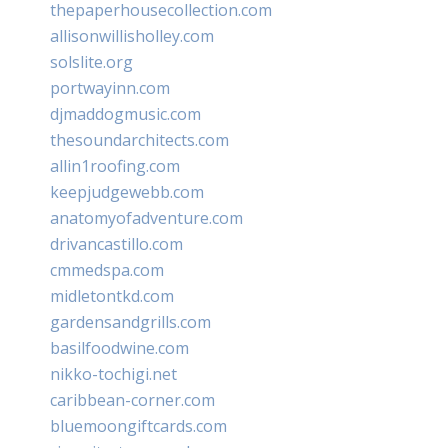
thepaperhousecollection.com
allisonwillisholley.com
solslite.org
portwayinn.com
djmaddogmusic.com
thesoundarchitects.com
allin1roofing.com
keepjudgewebb.com
anatomyofadventure.com
drivancastillo.com
cmmedspa.com
midletontkd.com
gardensandgrills.com
basilfoodwine.com
nikko-tochigi.net
caribbean-corner.com
bluemoongiftcards.com