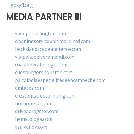
gpsyfl.org
MEDIA PARTNER III
vwrepairarlington.com
cleaningservicebaltimore-md.com
beckslandscapeandfence.com
vistaaltadelveramendi.com
coastlinecateringnc.com
cuesburgershouston.com
psicologiaespecializadaencampeche.com
dmtacos.com
crescentstreetprinting.com
hornopizza.com
driveadragster.com
hematologa.com
lizaivanov.com